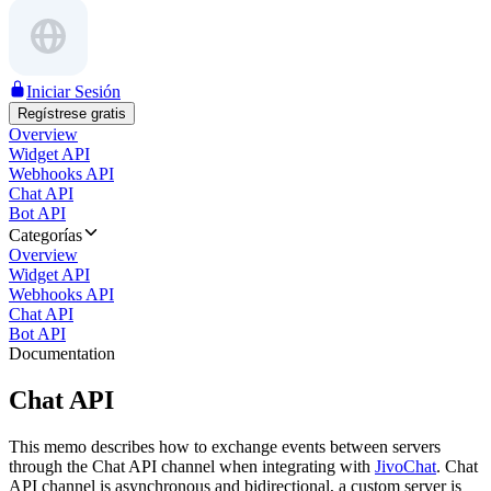
Iniciar Sesión
Regístrese gratis
Overview
Widget API
Webhooks API
Chat API
Bot API
Categorías
Overview
Widget API
Webhooks API
Chat API
Bot API
Documentation
Chat API
This memo describes how to exchange events between servers
through the Chat API channel when integrating with
JivoChat
. Chat
API channel is asynchronous and bidirectional, a custom server is