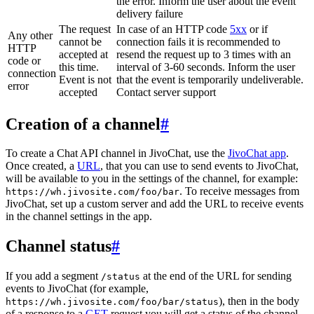
the error. Inform the user about the event
delivery failure
The request
In case of an HTTP code
5xx
or if
Any other
cannot be
connection fails it is recommended to
HTTP
accepted at
resend the request up to 3 times with an
code or
this time.
interval of 3-60 seconds. Inform the user
connection
Event is not
that the event is temporarily undeliverable.
error
accepted
Contact server support
Creation of a channel
#
To create a Chat API channel in JivoChat, use the
JivoChat app
.
Once created, a
URL
, that you can use to send events to JivoChat,
will be available to you in the settings of the channel, for example:
. To receive messages from
https://wh.jivosite.com/foo/bar
JivoChat, set up a custom server and add the URL to receive events
in the channel settings in the app.
Channel status
#
If you add a segment
at the end of the URL for sending
/status
events to JivoChat (for example,
), then in the body
https://wh.jivosite.com/foo/bar/status
of a response to a
GET
-request you will get a status of the channel,