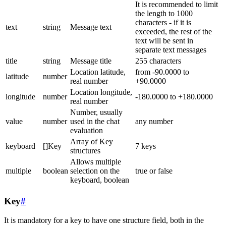
It is recommended to limit
the length to 1000
characters - if it is
text
string
Message text
exceeded, the rest of the
text will be sent in
separate text messages
title
string
Message title
255 characters
Location latitude,
from -90.0000 to
latitude
number
real number
+90.0000
Location longitude,
longitude
number
-180.0000 to +180.0000
real number
Number, usually
value
number
used in the chat
any number
evaluation
Array of Key
keyboard
[]Key
7 keys
structures
Allows multiple
multiple
boolean
selection on the
true or false
keyboard, boolean
Key
#
It is mandatory for a key to have one structure field, both in the