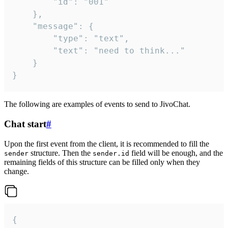
		"id": "001"

	},

	"message": {

		"type": "text",

		"text": "need to think..."

	}

}
The following are examples of events to send to JivoChat.
Chat start
#
Upon the first event from the client, it is recommended to fill the
structure. Then the
field will be enough, and the
sender
sender.id
remaining fields of this structure can be filled only when they
change.
{
