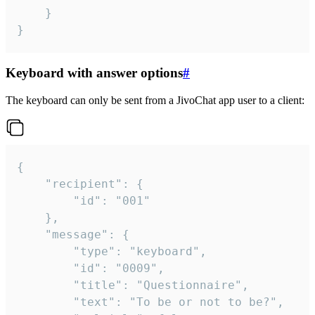
	}

}
Keyboard with answer options
#
The keyboard can only be sent from a JivoChat app user to a client:
{

	"recipient": {

		"id": "001"

	},

	"message": {

		"type": "keyboard",

		"id": "0009",

		"title": "Questionnaire",

		"text": "To be or not to be?",
