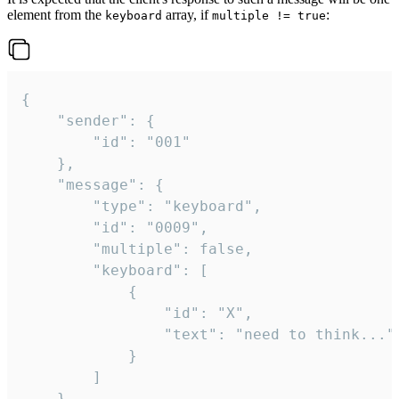
element from the
array, if
:
keyboard
multiple != true
{

	"sender": {

		"id": "001"

	},

	"message": {

		"type": "keyboard",

		"id": "0009",

		"multiple": false,

		"keyboard": [

			{

				"id": "X",

				"text": "need to think..."

			}

		]

	}
