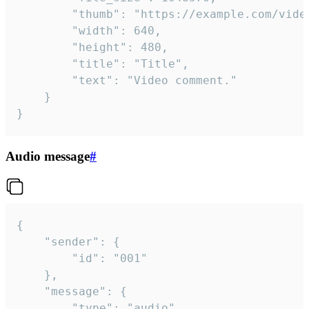
		"thumb": "https://example.com/video_thumb.png",

		"width": 640,

		"height": 480,

		"title": "Title",

		"text": "Video comment."

	}

}
Audio message
#
{

	"sender": {

		"id": "001"

	},

	"message": {

		"type": "audio",
