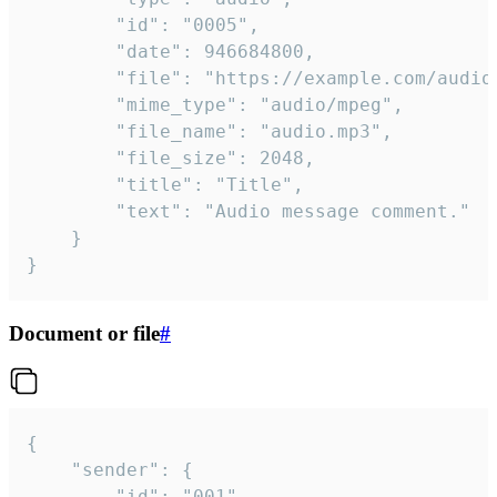
		"id": "0005",

		"date": 946684800,

		"file": "https://example.com/audio.mp3",

		"mime_type": "audio/mpeg",

		"file_name": "audio.mp3",

		"file_size": 2048,

		"title": "Title",

		"text": "Audio message comment."

	}

}
Document or file
#
{

	"sender": {

		"id": "001"
