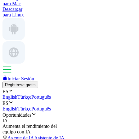
para Mac
Descargar
para Linux
Iniciar Sesión
Regístrese gratis
ES
English
Türkçe
Português
ES
English
Türkçe
Português
Oportunidades
IA
Aumenta el rendimiento del
equipo con IA
Agente de IA
Asistente de IA