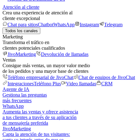
Atención al cliente
Crea una experiencia de atención al
cliente excepcional
Chat para sitios
Chatbot
WhatsApp
Instagram
Telegram
Todos los canales
Marketing
Transforma el tráfico en
clientes potenciales cualificados
JivoMarketing
Devolución de llamadas
Ventas
Consigue más ventas, un mayor valor medio
de los pedidos y una mayor base de clientes
Teléfono empresarial de JivoChat
Chat de equipos de JivoChat
Integraciones
Teléfono Plus
Video llamadas
CRM
Agente de IA
Gestiona las preguntas
más frecuentes
WhatsApp
Aumenta las ventas y ofrece asistencia
a tus clientes a través de su aplicación
de mensajería preferida
JivoMarketing
Capta la atención de tus visitantes:
capta su interés antes de que se