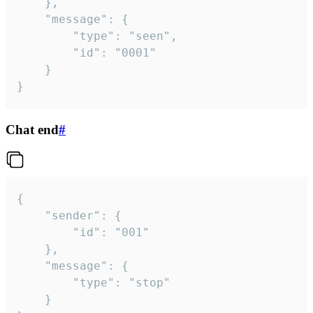
	},

	"message": {

		"type": "seen",

		"id": "0001"

	}

}
Chat end
#
{

	"sender": {

		"id": "001"

	},

	"message": {

		"type": "stop"

	}
