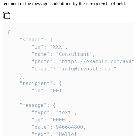
recipient of the message is identified by the
field.
recipient.id
{

	"sender": {

		"id": "XXX",

		"name": "Consultant",

		"photo": "https://example.com/avatar.png",

		"email": "info@jivosite.com"

	},

	"recipient": {

		"id": "001"

	},

	"message": {

		"type": "text",

		"id": "0000",

		"date": 946684800,

		"text": "Hello!"
