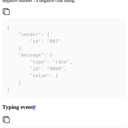
negative number - a negative chat rating.
{

	"sender": {

		"id": "001"

	},

	"message": {

		"type": "rate",

		"id": "0008",

		"value": 1

	}

}
Typing event
#