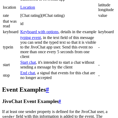
latitude
location
Location
longitude
rate
[Chat rating](#Chat rating)
value
that was
id
read
keyboard
Keyboard with options
, details in the example
keyboard
typing event
, in the text field of this message
you can send the typed text so that it is visible
typein
to the JivoChat app user. Send this event no
-
more than once every 5 seconds from one
client
Start chat
, it's intended to start a chat without
start
-
sending a message by the client
End chat
, a signal that events for this chat are
stop
-
no longer accepted
Event Examples
#
JivoChat Event Examples
#
If at least one sender property is defined for the JivoChat user, a
field with this information is added to the event. The
sender