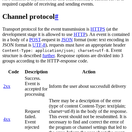
required capable of receiving and sending events.
Channel protocol
#
Transport protocol for the event transmission is
HTTPS
(at the
development stage it is allowed to use
HTTP
). An event is contained
in a body of a
POST
-request in
JSON
format (note: text encoding in
JSON format is
UTF-8
), requests must have an appropriate header
. Event
Content-Type: application/json; charset=utf-8
structure is described
further
. Response options are divided into 3
groups according to the HTTP-response code.
Code
Description
Action
Success.
Event is
2xx
Inform the user about successfull delivery
accepted for
processing
There may be a description of the error
(type of content Content-Type: text/plain;
Request
charset=utf-8) in the body of the response.
failed.
This event should not be resubmitted. It is
4xx
Event
necessary to find and correct the error of
rejected
the program or channel settings that led to