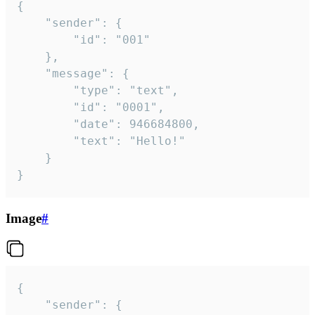
{

	"sender": {

		"id": "001"

	},

	"message": {

		"type": "text",

		"id": "0001",

		"date": 946684800,

		"text": "Hello!"

	}

}
Image
#
{

	"sender": {
