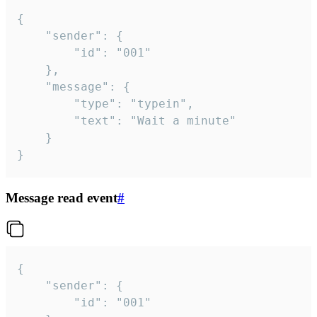
{

	"sender": {

		"id": "001"

	},

	"message": {

		"type": "typein",

		"text": "Wait a minute"

	}

}
Message read event
#
{

	"sender": {

		"id": "001"
