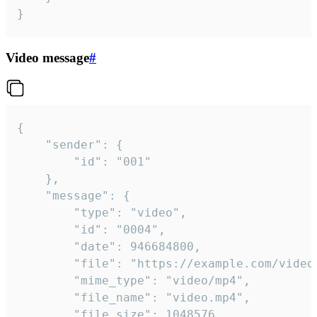
}
Video message
#
{

	"sender": {

		"id": "001"

	},

	"message": {

		"type": "video",

		"id": "0004",

		"date": 946684800,

		"file": "https://example.com/video.mp4",

		"mime_type": "video/mp4",

		"file_name": "video.mp4",

		"file_size": 1048576,
