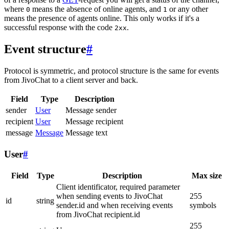
where
means the absence of online agents, and
or any other
0
1
means the presence of agents online. This only works if it's a
successful response with the code
.
2xx
Event structure
#
Protocol is symmetric, and protocol structure is the same for events
from JivoChat to a client server and back.
Field
Type
Description
sender
User
Message sender
recipient
User
Message recipient
message
Message
Message text
User
#
Field
Type
Description
Max size
Client identificator, required parameter
when sending events to JivoChat
255
id
string
sender.id and when receiving events
symbols
from JivoChat recipient.id
255