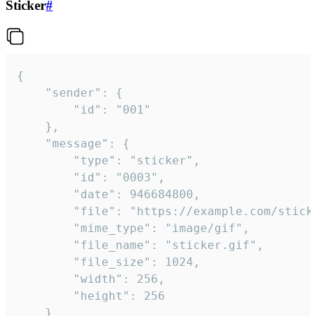
Sticker
#
{

	"sender": {

		"id": "001"

	},

	"message": {

		"type": "sticker",

		"id": "0003",

		"date": 946684800,

		"file": "https://example.com/sticker.gif",

		"mime_type": "image/gif",

		"file_name": "sticker.gif",

		"file_size": 1024,

		"width": 256,

		"height": 256

	}
