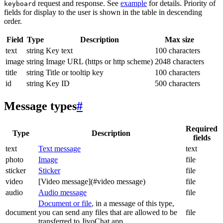
request and response. See
example
for details. Priority of
keyboard
fields for display to the user is shown in the table in descending
order.
Field
Type
Description
Max size
text
string
Key text
100 characters
image
string
Image URL (https or http scheme)
2048 characters
title
string
Title or tooltip key
100 characters
id
string
Key ID
500 characters
Message types
#
Required
Type
Description
fields
text
Text message
text
photo
Image
file
sticker
Sticker
file
video
[Video message](#video message)
file
audio
Audio message
file
Document or file
, in a message of this type,
document
you can send any files that are allowed to be
file
transferred to JivoChat app