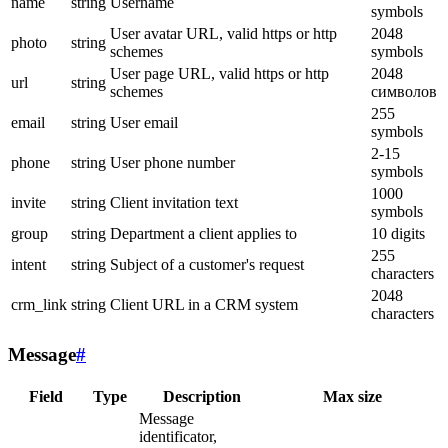
name
string
Username
symbols
User avatar URL, valid https or http
2048
photo
string
schemes
symbols
User page URL, valid https or http
2048
url
string
schemes
символов
255
email
string
User email
symbols
2-15
phone
string
User phone number
symbols
1000
invite
string
Client invitation text
symbols
group
string
Department a client applies to
10 digits
255
intent
string
Subject of a customer's request
characters
2048
crm_link
string
Client URL in a CRM system
characters
Message
#
Field
Type
Description
Max size
Message
identificator,