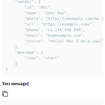
	"sender": {

		"id": "001",

		"name": "John Doe",

		"photo": "https://example.com/me.jpg",

		"url": "https://example.com/",

		"phone": "+1 234 568 890",

		"email": "me@example.com",

		"invite": "Hello! May I help you?"

	},

	"message": {

		"type": "start"

	}

}
Text message
#