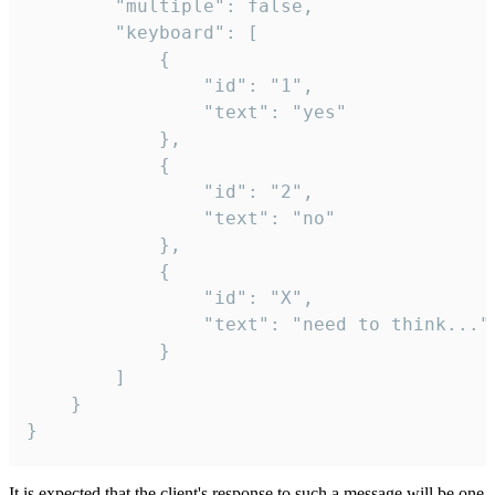
		"multiple": false,

		"keyboard": [

			{

				"id": "1",

				"text": "yes"

			},

			{

				"id": "2",

				"text": "no"

			},

			{

				"id": "X",

				"text": "need to think..."

			}

		]

	}

}
It is expected that the client's response to such a message will be one