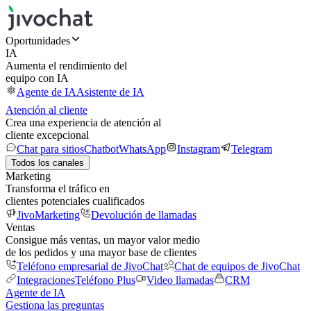
Oportunidades
IA
Aumenta el rendimiento del
equipo con IA
Agente de IA
Asistente de IA
Atención al cliente
Crea una experiencia de atención al
cliente excepcional
Chat para sitios
Chatbot
WhatsApp
Instagram
Telegram
Todos los canales
Marketing
Transforma el tráfico en
clientes potenciales cualificados
JivoMarketing
Devolución de llamadas
Ventas
Consigue más ventas, un mayor valor medio
de los pedidos y una mayor base de clientes
Teléfono empresarial de JivoChat
Chat de equipos de JivoChat
Integraciones
Teléfono Plus
Video llamadas
CRM
Agente de IA
Gestiona las preguntas