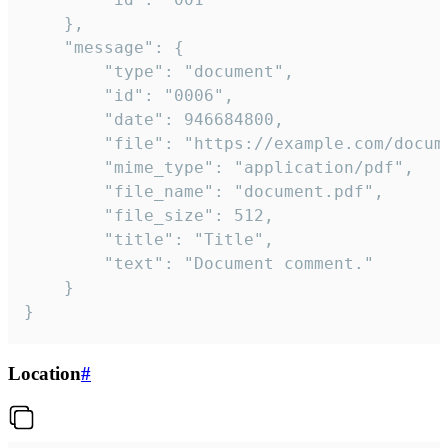
	},

	"message": {

		"type": "document",

		"id": "0006",

		"date": 946684800,

		"file": "https://example.com/document.pdf",

		"mime_type": "application/pdf",

		"file_name": "document.pdf",

		"file_size": 512,

		"title": "Title",

		"text": "Document comment."

	}

}
Location
#