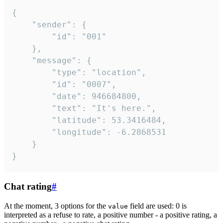
{

	"sender": {

		"id": "001"

	},

	"message": {

		"type": "location",

		"id": "0007",

		"date": 946684800,

		"text": "It's here.",

		"latitude": 53.3416484,

		"longitude": -6.2868531

	}

}
Chat rating
#
At the moment, 3 options for the
field are used: 0 is
value
interpreted as a refuse to rate, a positive number - a positive rating, a