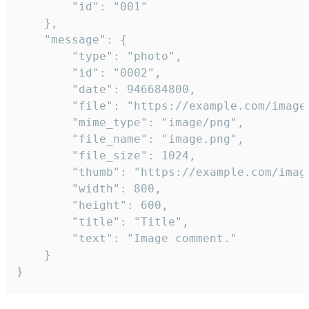
		"id": "001"

	},

	"message": {

		"type": "photo",

		"id": "0002",

		"date": 946684800,

		"file": "https://example.com/image.png",

		"mime_type": "image/png",

		"file_name": "image.png",

		"file_size": 1024,

		"thumb": "https://example.com/image_thumb.png",

		"width": 800,

		"height": 600,

		"title": "Title",

		"text": "Image comment."

	}

}