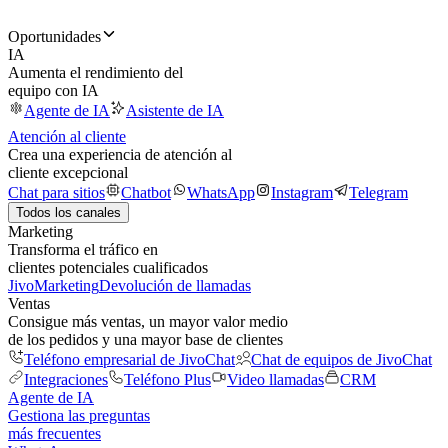
Oportunidades
IA
Aumenta el rendimiento del
equipo con IA
Agente de IA
Asistente de IA
Atención al cliente
Crea una experiencia de atención al
cliente excepcional
Chat para sitios
Chatbot
WhatsApp
Instagram
Telegram
Todos los canales
Marketing
Transforma el tráfico en
clientes potenciales cualificados
JivoMarketing
Devolución de llamadas
Ventas
Consigue más ventas, un mayor valor medio
de los pedidos y una mayor base de clientes
Teléfono empresarial de JivoChat
Chat de equipos de JivoChat
Integraciones
Teléfono Plus
Video llamadas
CRM
Agente de IA
Gestiona las preguntas
más frecuentes