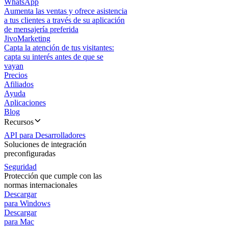
WhatsApp
Aumenta las ventas y ofrece asistencia
a tus clientes a través de su aplicación
de mensajería preferida
JivoMarketing
Capta la atención de tus visitantes:
capta su interés antes de que se
vayan
Precios
Afiliados
Ayuda
Aplicaciones
Blog
Recursos
API para Desarrolladores
Soluciones de integración
preconfiguradas
Seguridad
Protección que cumple con las
normas internacionales
Descargar
para Windows
Descargar
para Mac