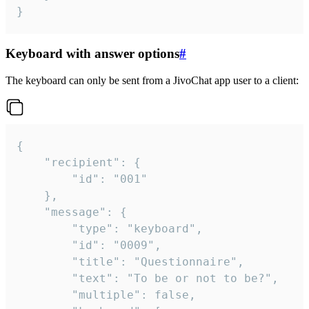
}
Keyboard with answer options
#
The keyboard can only be sent from a JivoChat app user to a client:
{

	"recipient": {

		"id": "001"

	},

	"message": {

		"type": "keyboard",

		"id": "0009",

		"title": "Questionnaire",

		"text": "To be or not to be?",

		"multiple": false,
