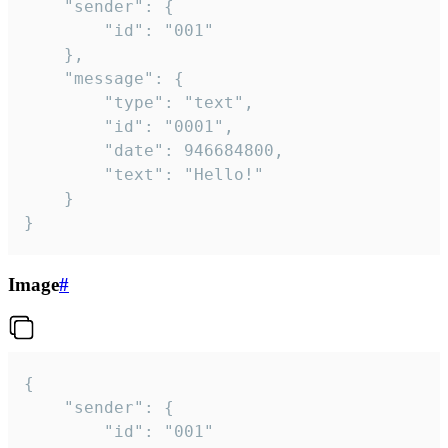
	"sender": {

		"id": "001"

	},

	"message": {

		"type": "text",

		"id": "0001",

		"date": 946684800,

		"text": "Hello!"

	}

}
Image
#
{

	"sender": {

		"id": "001"
