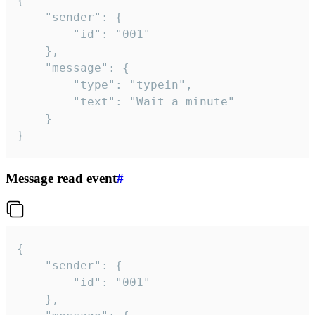
{

	"sender": {

		"id": "001"

	},

	"message": {

		"type": "typein",

		"text": "Wait a minute"

	}

}
Message read event
#
{

	"sender": {

		"id": "001"

	},
