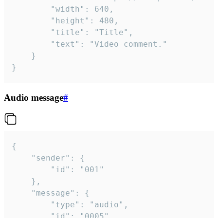
		"width": 640,

		"height": 480,

		"title": "Title",

		"text": "Video comment."

	}

}
Audio message
#
{

	"sender": {

		"id": "001"

	},

	"message": {

		"type": "audio",

		"id": "0005",
