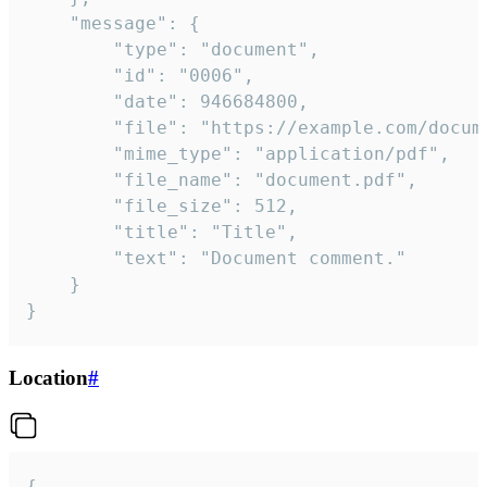
	"message": {

		"type": "document",

		"id": "0006",

		"date": 946684800,

		"file": "https://example.com/document.pdf",

		"mime_type": "application/pdf",

		"file_name": "document.pdf",

		"file_size": 512,

		"title": "Title",

		"text": "Document comment."

	}

}
Location
#
{
