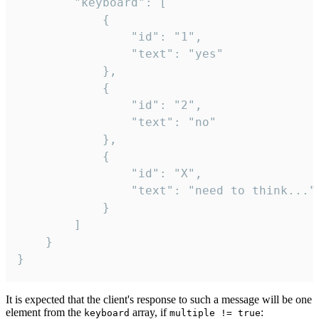
		"keyboard": [

			{

				"id": "1",

				"text": "yes"

			},

			{

				"id": "2",

				"text": "no"

			},

			{

				"id": "X",

				"text": "need to think..."

			}

		]

	}

}
It is expected that the client's response to such a message will be one
element from the
array, if
:
keyboard
multiple != true