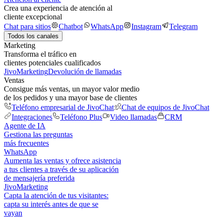
Crea una experiencia de atención al
cliente excepcional
Chat para sitios
Chatbot
WhatsApp
Instagram
Telegram
Todos los canales
Marketing
Transforma el tráfico en
clientes potenciales cualificados
JivoMarketing
Devolución de llamadas
Ventas
Consigue más ventas, un mayor valor medio
de los pedidos y una mayor base de clientes
Teléfono empresarial de JivoChat
Chat de equipos de JivoChat
Integraciones
Teléfono Plus
Video llamadas
CRM
Agente de IA
Gestiona las preguntas
más frecuentes
WhatsApp
Aumenta las ventas y ofrece asistencia
a tus clientes a través de su aplicación
de mensajería preferida
JivoMarketing
Capta la atención de tus visitantes:
capta su interés antes de que se
vayan