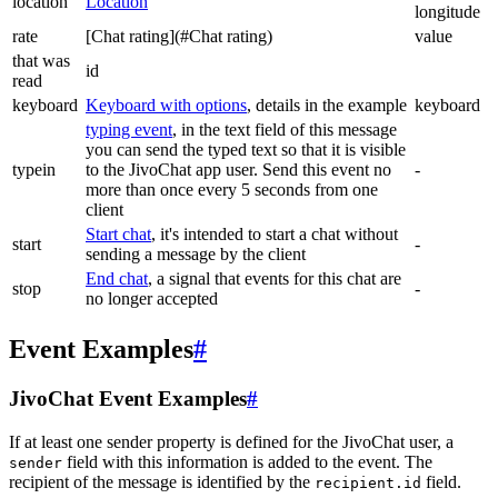
location
Location
longitude
rate
[Chat rating](#Chat rating)
value
that was
id
read
keyboard
Keyboard with options
, details in the example
keyboard
typing event
, in the text field of this message
you can send the typed text so that it is visible
typein
to the JivoChat app user. Send this event no
-
more than once every 5 seconds from one
client
Start chat
, it's intended to start a chat without
start
-
sending a message by the client
End chat
, a signal that events for this chat are
stop
-
no longer accepted
Event Examples
#
JivoChat Event Examples
#
If at least one sender property is defined for the JivoChat user, a
field with this information is added to the event. The
sender
recipient of the message is identified by the
field.
recipient.id