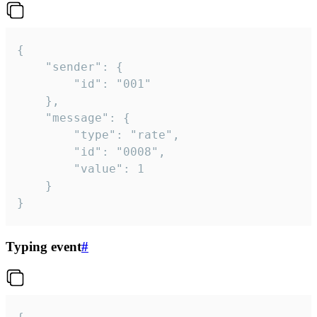
{

	"sender": {

		"id": "001"

	},

	"message": {

		"type": "rate",

		"id": "0008",

		"value": 1

	}

}
Typing event
#