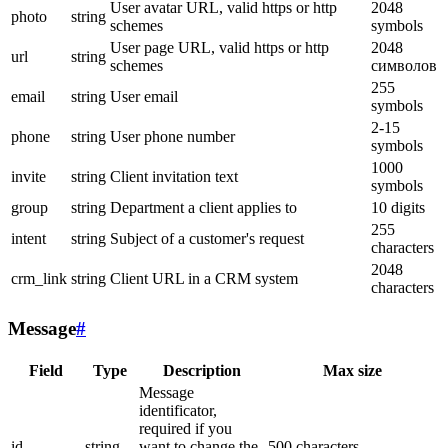
User avatar URL, valid https or http
2048
photo
string
schemes
symbols
User page URL, valid https or http
2048
url
string
schemes
символов
255
email
string
User email
symbols
2-15
phone
string
User phone number
symbols
1000
invite
string
Client invitation text
symbols
group
string
Department a client applies to
10 digits
255
intent
string
Subject of a customer's request
characters
2048
crm_link
string
Client URL in a CRM system
characters
Message
#
Field
Type
Description
Max size
Message
identificator,
required if you
id
string
want to change the
500 characters