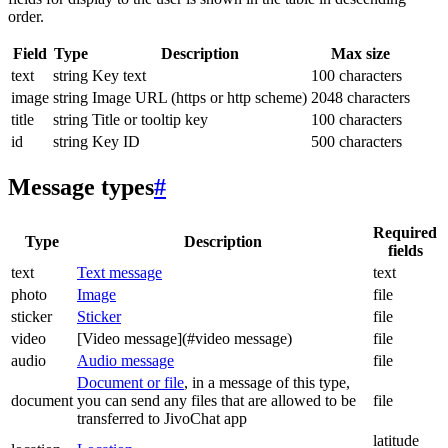
order.
Field
Type
Description
Max size
text
string
Key text
100 characters
image
string
Image URL (https or http scheme)
2048 characters
title
string
Title or tooltip key
100 characters
id
string
Key ID
500 characters
Message types
#
Required
Type
Description
fields
text
Text message
text
photo
Image
file
sticker
Sticker
file
video
[Video message](#video message)
file
audio
Audio message
file
Document or file
, in a message of this type,
document
you can send any files that are allowed to be
file
transferred to JivoChat app
latitude