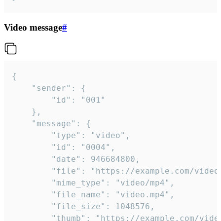
Video message
#
{

	"sender": {

		"id": "001"

	},

	"message": {

		"type": "video",

		"id": "0004",

		"date": 946684800,

		"file": "https://example.com/video.mp4",

		"mime_type": "video/mp4",

		"file_name": "video.mp4",

		"file_size": 1048576,

		"thumb": "https://example.com/video_thumb.png",
