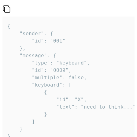
{

	"sender": {

		"id": "001"

	},

	"message": {

		"type": "keyboard",

		"id": "0009",

		"multiple": false,

		"keyboard": [

			{

				"id": "X",

				"text": "need to think..."

			}

		]

	}

}