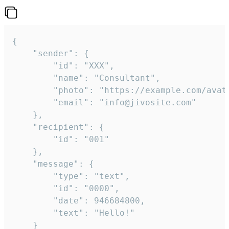
{

	"sender": {

		"id": "XXX",

		"name": "Consultant",

		"photo": "https://example.com/avatar.png",

		"email": "info@jivosite.com"

	},

	"recipient": {

		"id": "001"

	},

	"message": {

		"type": "text",

		"id": "0000",

		"date": 946684800,

		"text": "Hello!"

	}
