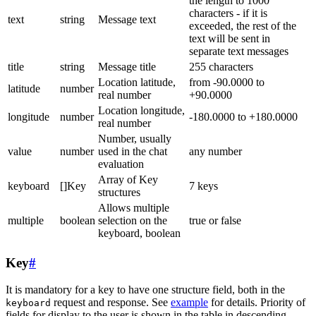
the length to 1000
characters - if it is
text
string
Message text
exceeded, the rest of the
text will be sent in
separate text messages
title
string
Message title
255 characters
Location latitude,
from -90.0000 to
latitude
number
real number
+90.0000
Location longitude,
longitude
number
-180.0000 to +180.0000
real number
Number, usually
value
number
used in the chat
any number
evaluation
Array of Key
keyboard
[]Key
7 keys
structures
Allows multiple
multiple
boolean
selection on the
true or false
keyboard, boolean
Key
#
It is mandatory for a key to have one structure field, both in the
request and response. See
example
for details. Priority of
keyboard
fields for display to the user is shown in the table in descending