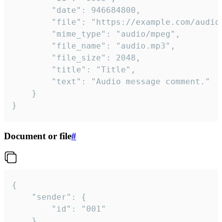
		"date": 946684800,

		"file": "https://example.com/audio.mp3",

		"mime_type": "audio/mpeg",

		"file_name": "audio.mp3",

		"file_size": 2048,

		"title": "Title",

		"text": "Audio message comment."

	}

}
Document or file
#
{

	"sender": {

		"id": "001"

	},
