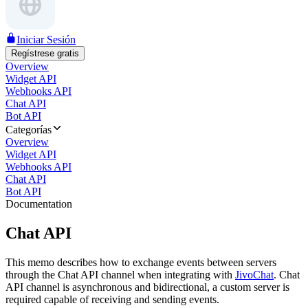
Iniciar Sesión
Regístrese gratis
Overview
Widget API
Webhooks API
Chat API
Bot API
Categorías
Overview
Widget API
Webhooks API
Chat API
Bot API
Documentation
Chat API
This memo describes how to exchange events between servers
through the Chat API channel when integrating with
JivoChat
. Chat
API channel is asynchronous and bidirectional, a custom server is
required capable of receiving and sending events.