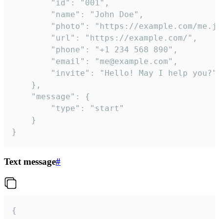
		"id": "001",

		"name": "John Doe",

		"photo": "https://example.com/me.jpg",

		"url": "https://example.com/",

		"phone": "+1 234 568 890",

		"email": "me@example.com",

		"invite": "Hello! May I help you?"

	},

	"message": {

		"type": "start"

	}

}
Text message
#
{
