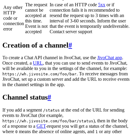
The request
In case of an HTTP code
5xx
or if
Any other
cannot be
connection fails it is recommended to
HTTP
accepted at
resend the request up to 3 times with an
code or
this time.
interval of 3-60 seconds. Inform the user
connection
Event is not
that the event is temporarily undeliverable.
error
accepted
Contact server support
Creation of a channel
#
To create a Chat API channel in JivoChat, use the
JivoChat app
.
Once created, a
URL
, that you can use to send events to JivoChat,
will be available to you in the settings of the channel, for example:
. To receive messages from
https://wh.jivosite.com/foo/bar
JivoChat, set up a custom server and add the URL to receive events
in the channel settings in the app.
Channel status
#
If you add a segment
at the end of the URL for sending
/status
events to JivoChat (for example,
), then in the body
https://wh.jivosite.com/foo/bar/status
of a response to a
GET
-request you will get a status of the channel,
where
means the absence of online agents, and
or any other
0
1