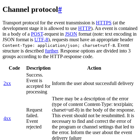
Channel protocol
#
Transport protocol for the event transmission is
HTTPS
(at the
development stage it is allowed to use
HTTP
). An event is contained
in a body of a
POST
-request in
JSON
format (note: text encoding in
JSON format is
UTF-8
), requests must have an appropriate header
. Event
Content-Type: application/json; charset=utf-8
structure is described
further
. Response options are divided into 3
groups according to the HTTP-response code.
Code
Description
Action
Success.
Event is
2xx
Inform the user about successfull delivery
accepted for
processing
There may be a description of the error
(type of content Content-Type: text/plain;
Request
charset=utf-8) in the body of the response.
failed.
This event should not be resubmitted. It is
4xx
Event
necessary to find and correct the error of
rejected
the program or channel settings that led to
the error. Inform the user about the event
delivery failure