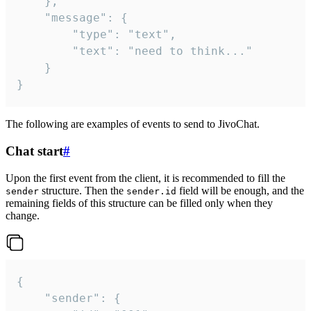
	},

	"message": {

		"type": "text",

		"text": "need to think..."

	}

}
The following are examples of events to send to JivoChat.
Chat start
#
Upon the first event from the client, it is recommended to fill the
structure. Then the
field will be enough, and the
sender
sender.id
remaining fields of this structure can be filled only when they
change.
{

	"sender": {
