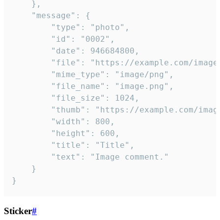
	},

	"message": {

		"type": "photo",

		"id": "0002",

		"date": 946684800,

		"file": "https://example.com/image.png",

		"mime_type": "image/png",

		"file_name": "image.png",

		"file_size": 1024,

		"thumb": "https://example.com/image_thumb.png",

		"width": 800,

		"height": 600,

		"title": "Title",

		"text": "Image comment."

	}

}
Sticker
#