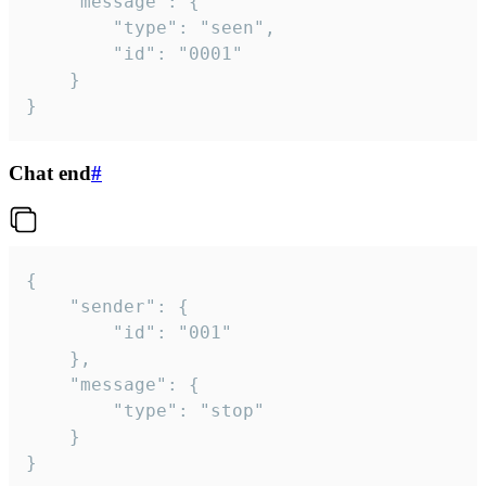
	"message": {

		"type": "seen",

		"id": "0001"

	}

}
Chat end
#
{

	"sender": {

		"id": "001"

	},

	"message": {

		"type": "stop"

	}

}