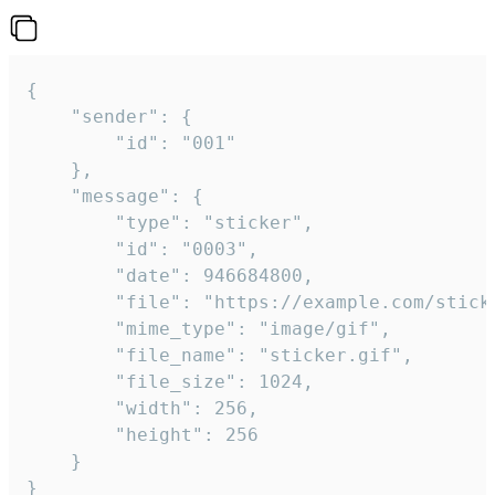
{

	"sender": {

		"id": "001"

	},

	"message": {

		"type": "sticker",

		"id": "0003",

		"date": 946684800,

		"file": "https://example.com/sticker.gif",

		"mime_type": "image/gif",

		"file_name": "sticker.gif",

		"file_size": 1024,

		"width": 256,

		"height": 256

	}

}