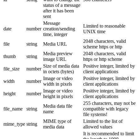
status of a message
after it has been
sent
Message
Limited to reasonable
date
number
creation/sending
UNIX time
time, integer
2048 characters, valid
file
string
Media URL
scheme https or http
Media preview
2048 characters, valid
thumb
string
image URL
https or http scheme
Size of media data
Positive integer, limited by
file_size
number
in octets (bytes)
client applications
Image or video
Positive integer, limited by
width
number
width in pixels
client applications
Image or video
Positive integer, limited by
height
number
height in pixels
client applications
255 characters, may not be
Media data file
file_name
string
compatible with legacy
name
file systems!
MIME type of
Limited to the list of
mime_type
string
media data
allowed values
It is recommended to limit