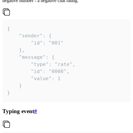
negative number - a negative chat rating.
{

	"sender": {

		"id": "001"

	},

	"message": {

		"type": "rate",

		"id": "0008",

		"value": 1

	}

}
Typing event
#