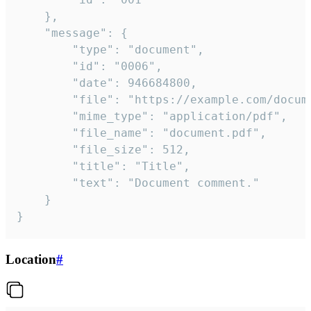
	},

	"message": {

		"type": "document",

		"id": "0006",

		"date": 946684800,

		"file": "https://example.com/document.pdf",

		"mime_type": "application/pdf",

		"file_name": "document.pdf",

		"file_size": 512,

		"title": "Title",

		"text": "Document comment."

	}

}
Location
#