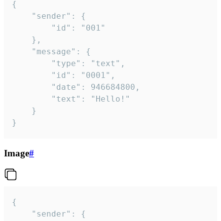
{

	"sender": {

		"id": "001"

	},

	"message": {

		"type": "text",

		"id": "0001",

		"date": 946684800,

		"text": "Hello!"

	}

}
Image
#
{

	"sender": {
