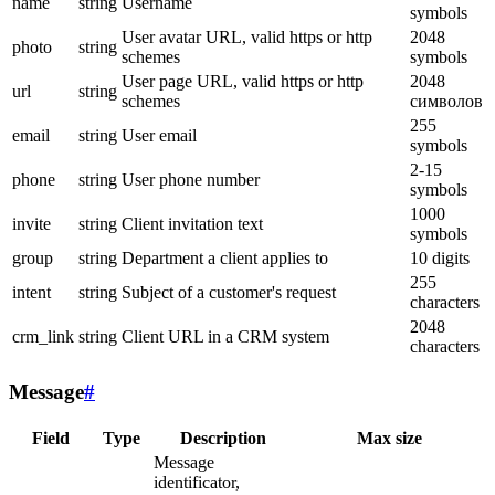
name
string
Username
symbols
User avatar URL, valid https or http
2048
photo
string
schemes
symbols
User page URL, valid https or http
2048
url
string
schemes
символов
255
email
string
User email
symbols
2-15
phone
string
User phone number
symbols
1000
invite
string
Client invitation text
symbols
group
string
Department a client applies to
10 digits
255
intent
string
Subject of a customer's request
characters
2048
crm_link
string
Client URL in a CRM system
characters
Message
#
Field
Type
Description
Max size
Message
identificator,