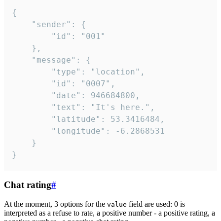
{

	"sender": {

		"id": "001"

	},

	"message": {

		"type": "location",

		"id": "0007",

		"date": 946684800,

		"text": "It's here.",

		"latitude": 53.3416484,

		"longitude": -6.2868531

	}

}
Chat rating
#
At the moment, 3 options for the
field are used: 0 is
value
interpreted as a refuse to rate, a positive number - a positive rating, a