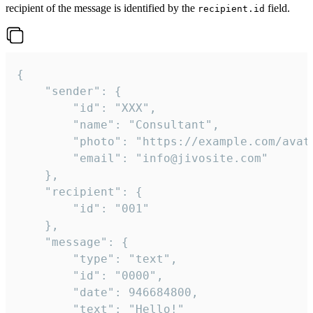
recipient of the message is identified by the
field.
recipient.id
{

	"sender": {

		"id": "XXX",

		"name": "Consultant",

		"photo": "https://example.com/avatar.png",

		"email": "info@jivosite.com"

	},

	"recipient": {

		"id": "001"

	},

	"message": {

		"type": "text",

		"id": "0000",

		"date": 946684800,

		"text": "Hello!"
