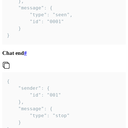
	},

	"message": {

		"type": "seen",

		"id": "0001"

	}

}
Chat end
#
{

	"sender": {

		"id": "001"

	},

	"message": {

		"type": "stop"

	}
