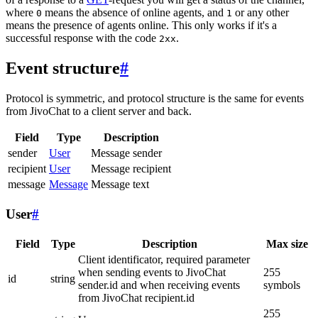
where
means the absence of online agents, and
or any other
0
1
means the presence of agents online. This only works if it's a
successful response with the code
.
2xx
Event structure
#
Protocol is symmetric, and protocol structure is the same for events
from JivoChat to a client server and back.
Field
Type
Description
sender
User
Message sender
recipient
User
Message recipient
message
Message
Message text
User
#
Field
Type
Description
Max size
Client identificator, required parameter
when sending events to JivoChat
255
id
string
sender.id and when receiving events
symbols
from JivoChat recipient.id
255