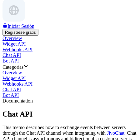
Iniciar Sesión
Regístrese gratis
Overview
Widget API
Webhooks API
Chat API
Bot API
Categorías
Overview
Widget API
Webhooks API
Chat API
Bot API
Documentation
Chat API
This memo describes how to exchange events between servers
through the Chat API channel when integrating with
JivoChat
. Chat
API channel is asynchronous and bidirectional, a custom server is