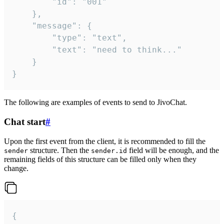
		"id": "001"

	},

	"message": {

		"type": "text",

		"text": "need to think..."

	}

}
The following are examples of events to send to JivoChat.
Chat start
#
Upon the first event from the client, it is recommended to fill the
structure. Then the
field will be enough, and the
sender
sender.id
remaining fields of this structure can be filled only when they
change.
{
