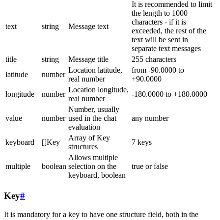
It is recommended to limit
the length to 1000
characters - if it is
text
string
Message text
exceeded, the rest of the
text will be sent in
separate text messages
title
string
Message title
255 characters
Location latitude,
from -90.0000 to
latitude
number
real number
+90.0000
Location longitude,
longitude
number
-180.0000 to +180.0000
real number
Number, usually
value
number
used in the chat
any number
evaluation
Array of Key
keyboard
[]Key
7 keys
structures
Allows multiple
multiple
boolean
selection on the
true or false
keyboard, boolean
Key
#
It is mandatory for a key to have one structure field, both in the