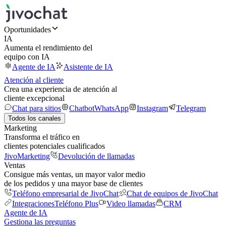
Oportunidades
IA
Aumenta el rendimiento del
equipo con IA
Agente de IA
Asistente de IA
Atención al cliente
Crea una experiencia de atención al
cliente excepcional
Chat para sitios
Chatbot
WhatsApp
Instagram
Telegram
Todos los canales
Marketing
Transforma el tráfico en
clientes potenciales cualificados
JivoMarketing
Devolución de llamadas
Ventas
Consigue más ventas, un mayor valor medio
de los pedidos y una mayor base de clientes
Teléfono empresarial de JivoChat
Chat de equipos de JivoChat
Integraciones
Teléfono Plus
Video llamadas
CRM
Agente de IA
Gestiona las preguntas