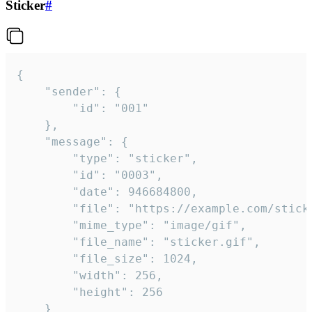
Sticker
#
{

	"sender": {

		"id": "001"

	},

	"message": {

		"type": "sticker",

		"id": "0003",

		"date": 946684800,

		"file": "https://example.com/sticker.gif",

		"mime_type": "image/gif",

		"file_name": "sticker.gif",

		"file_size": 1024,

		"width": 256,

		"height": 256

	}
