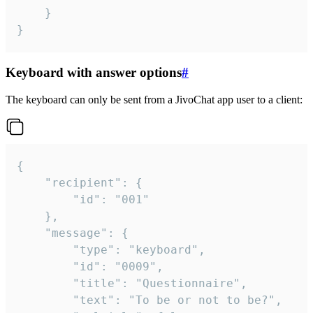
	}

}
Keyboard with answer options
#
The keyboard can only be sent from a JivoChat app user to a client:
{

	"recipient": {

		"id": "001"

	},

	"message": {

		"type": "keyboard",

		"id": "0009",

		"title": "Questionnaire",

		"text": "To be or not to be?",
