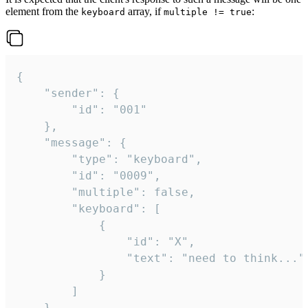
element from the
array, if
:
keyboard
multiple != true
{

	"sender": {

		"id": "001"

	},

	"message": {

		"type": "keyboard",

		"id": "0009",

		"multiple": false,

		"keyboard": [

			{

				"id": "X",

				"text": "need to think..."

			}

		]

	}
