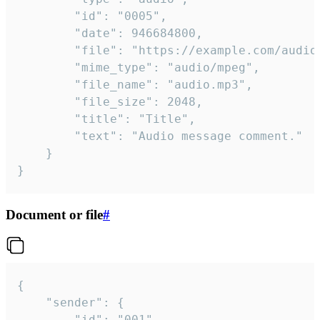
		"id": "0005",

		"date": 946684800,

		"file": "https://example.com/audio.mp3",

		"mime_type": "audio/mpeg",

		"file_name": "audio.mp3",

		"file_size": 2048,

		"title": "Title",

		"text": "Audio message comment."

	}

}
Document or file
#
{

	"sender": {

		"id": "001"
