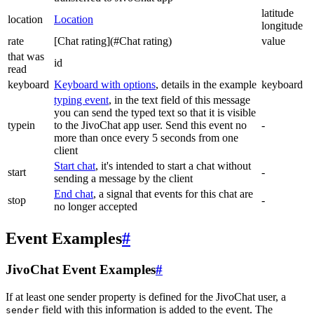
latitude
location
Location
longitude
rate
[Chat rating](#Chat rating)
value
that was
id
read
keyboard
Keyboard with options
, details in the example
keyboard
typing event
, in the text field of this message
you can send the typed text so that it is visible
typein
to the JivoChat app user. Send this event no
-
more than once every 5 seconds from one
client
Start chat
, it's intended to start a chat without
start
-
sending a message by the client
End chat
, a signal that events for this chat are
stop
-
no longer accepted
Event Examples
#
JivoChat Event Examples
#
If at least one sender property is defined for the JivoChat user, a
field with this information is added to the event. The
sender