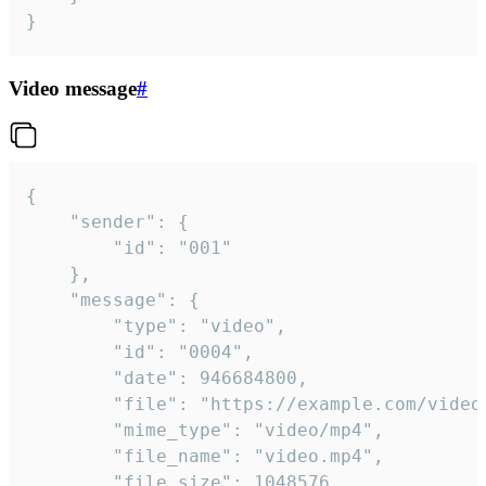
}
Video message
#
{

	"sender": {

		"id": "001"

	},

	"message": {

		"type": "video",

		"id": "0004",

		"date": 946684800,

		"file": "https://example.com/video.mp4",

		"mime_type": "video/mp4",

		"file_name": "video.mp4",

		"file_size": 1048576,
