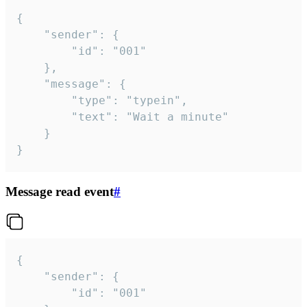
{

	"sender": {

		"id": "001"

	},

	"message": {

		"type": "typein",

		"text": "Wait a minute"

	}

}
Message read event
#
{

	"sender": {

		"id": "001"
