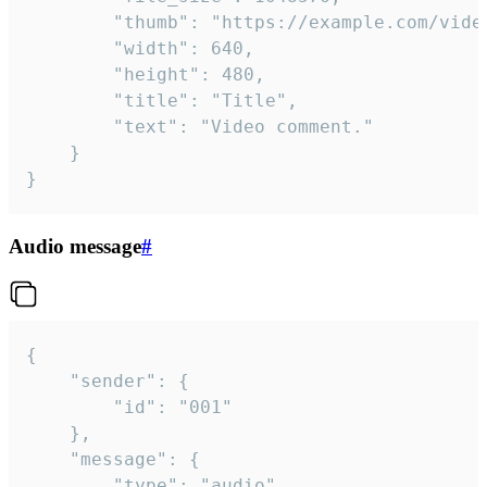
		"thumb": "https://example.com/video_thumb.png",

		"width": 640,

		"height": 480,

		"title": "Title",

		"text": "Video comment."

	}

}
Audio message
#
{

	"sender": {

		"id": "001"

	},

	"message": {

		"type": "audio",
