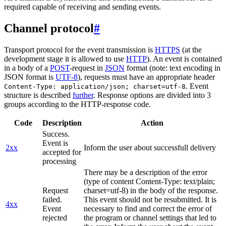
required capable of receiving and sending events.
Channel protocol
#
Transport protocol for the event transmission is
HTTPS
(at the
development stage it is allowed to use
HTTP
). An event is contained
in a body of a
POST
-request in
JSON
format (note: text encoding in
JSON format is
UTF-8
), requests must have an appropriate header
. Event
Content-Type: application/json; charset=utf-8
structure is described
further
. Response options are divided into 3
groups according to the HTTP-response code.
Code
Description
Action
Success.
Event is
2xx
Inform the user about successfull delivery
accepted for
processing
There may be a description of the error
(type of content Content-Type: text/plain;
Request
charset=utf-8) in the body of the response.
failed.
This event should not be resubmitted. It is
4xx
Event
necessary to find and correct the error of
rejected
the program or channel settings that led to