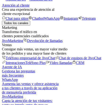
Atención al cliente
Crea una experiencia de atención al
cliente excepcional
Chat para sitios
Chatbot
WhatsApp
Instagram
Telegram
Todos los canales
Marketing
Transforma el tráfico en
clientes potenciales cualificados
JivoMarketing
Devolución de llamadas
Ventas
Consigue más ventas, un mayor valor medio
de los pedidos y una mayor base de clientes
Teléfono empresarial de JivoChat
Chat de equipos de JivoChat
Integraciones
Teléfono Plus
Video llamadas
CRM
Agente de IA
Gestiona las preguntas
más frecuentes
WhatsApp
Aumenta las ventas y ofrece asistencia
a tus clientes a través de su aplicación
de mensajería preferida
JivoMarketing
Capta la atención de tus visitantes:
capta su interés antes de que se