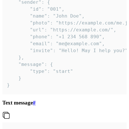
	"sender": {

		"id": "001",

		"name": "John Doe",

		"photo": "https://example.com/me.jpg",

		"url": "https://example.com/",

		"phone": "+1 234 568 890",

		"email": "me@example.com",

		"invite": "Hello! May I help you?"

	},

	"message": {

		"type": "start"

	}

}
Text message
#