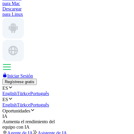
para Mac
Descargar
para Linux
Iniciar Sesión
Regístrese gratis
ES
English
Türkçe
Português
ES
English
Türkçe
Português
Oportunidades
IA
Aumenta el rendimiento del
equipo con IA
Agente de IA
Asistente de IA