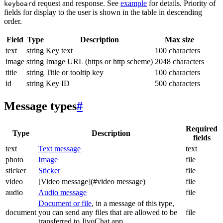
request and response. See
example
for details. Priority of
keyboard
fields for display to the user is shown in the table in descending
order.
Field
Type
Description
Max size
text
string
Key text
100 characters
image
string
Image URL (https or http scheme)
2048 characters
title
string
Title or tooltip key
100 characters
id
string
Key ID
500 characters
Message types
#
Required
Type
Description
fields
text
Text message
text
photo
Image
file
sticker
Sticker
file
video
[Video message](#video message)
file
audio
Audio message
file
Document or file
, in a message of this type,
document
you can send any files that are allowed to be
file
transferred to JivoChat app