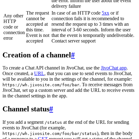
the error. Inform the user about the event
delivery failure
The request
In case of an HTTP code
5xx
or if
Any other
cannot be
connection fails it is recommended to
HTTP
accepted at
resend the request up to 3 times with an
code or
this time.
interval of 3-60 seconds. Inform the user
connection
Event is not
that the event is temporarily undeliverable.
error
accepted
Contact server support
Creation of a channel
#
To create a Chat API channel in JivoChat, use the
JivoChat app
.
Once created, a
URL
, that you can use to send events to JivoChat,
will be available to you in the settings of the channel, for example:
. To receive messages from
https://wh.jivosite.com/foo/bar
JivoChat, set up a custom server and add the URL to receive events
in the channel settings in the app.
Channel status
#
If you add a segment
at the end of the URL for sending
/status
events to JivoChat (for example,
), then in the body
https://wh.jivosite.com/foo/bar/status
of a response to a
GET
-request you will get a status of the channel,