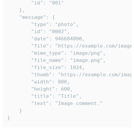
		"id": "001"

	},

	"message": {

		"type": "photo",

		"id": "0002",

		"date": 946684800,

		"file": "https://example.com/image.png",

		"mime_type": "image/png",

		"file_name": "image.png",

		"file_size": 1024,

		"thumb": "https://example.com/image_thumb.png",

		"width": 800,

		"height": 600,

		"title": "Title",

		"text": "Image comment."

	}

}