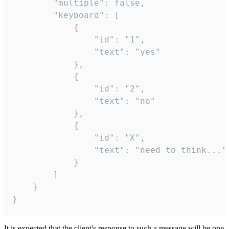
		"multiple": false,

		"keyboard": [

			{

				"id": "1",

				"text": "yes"

			},

			{

				"id": "2",

				"text": "no"

			},

			{

				"id": "X",

				"text": "need to think..."

			}

		]

	}

}
It is expected that the client's response to such a message will be one