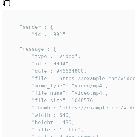
{

	"sender": {

		"id": "001"

	},

	"message": {

		"type": "video",

		"id": "0004",

		"date": 946684800,

		"file": "https://example.com/video.mp4",

		"mime_type": "video/mp4",

		"file_name": "video.mp4",

		"file_size": 1048576,

		"thumb": "https://example.com/video_thumb.png",

		"width": 640,

		"height": 480,

		"title": "Title",
