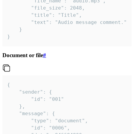
		"file_name": "audio.mp3",

		"file_size": 2048,

		"title": "Title",

		"text": "Audio message comment."

	}

}
Document or file
#
{

	"sender": {

		"id": "001"

	},

	"message": {

		"type": "document",

		"id": "0006",
