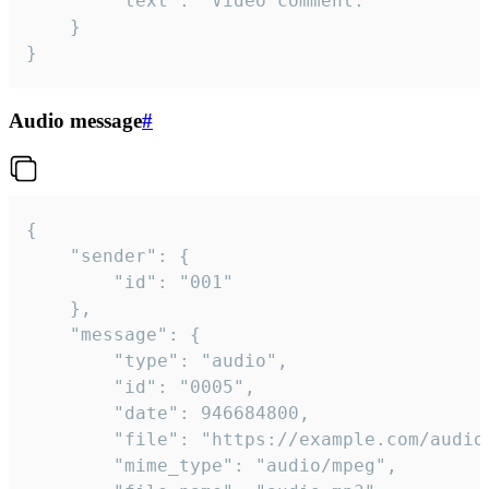
		"text": "Video comment."

	}

}
Audio message
#
{

	"sender": {

		"id": "001"

	},

	"message": {

		"type": "audio",

		"id": "0005",

		"date": 946684800,

		"file": "https://example.com/audio.mp3",

		"mime_type": "audio/mpeg",
