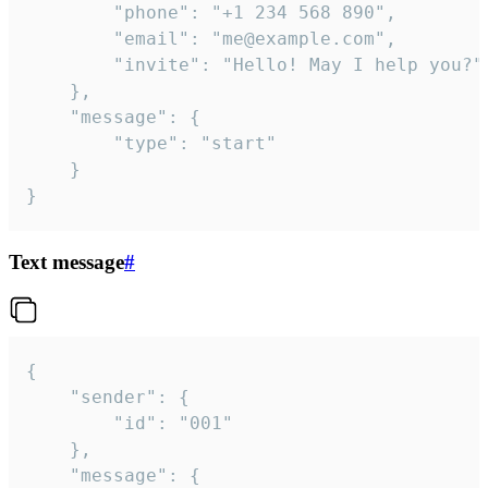
		"phone": "+1 234 568 890",

		"email": "me@example.com",

		"invite": "Hello! May I help you?"

	},

	"message": {

		"type": "start"

	}

}
Text message
#
{

	"sender": {

		"id": "001"

	},

	"message": {
