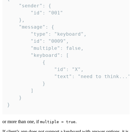
	"sender": {

		"id": "001"

	},

	"message": {

		"type": "keyboard",

		"id": "0009",

		"multiple": false,

		"keyboard": [

			{

				"id": "X",

				"text": "need to think..."

			}

		]

	}

}
or more than one, if
.
multiple = true
If client’s app does not support a keyboard with answer options, it is