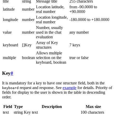
title
string
Message title
255 characters
Location latitude,
from -90.0000 to
latitude
number
real number
+90.0000
Location longitude,
longitude
number
-180.0000 to +180.0000
real number
Number, usually
value
number
used in the chat
any number
evaluation
Array of Key
keyboard
[]Key
7 keys
structures
Allows multiple
multiple
boolean
selection on the
true or false
keyboard, boolean
Key
#
It is mandatory for a key to have one structure field, both in the
request and response. See
example
for details. Priority of
keyboard
fields for display to the user is shown in the table in descending
order.
Field
Type
Description
Max size
text
string
Key text
100 characters