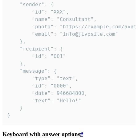
	"sender": {

		"id": "XXX",

		"name": "Consultant",

		"photo": "https://example.com/avatar.png",

		"email": "info@jivosite.com"

	},

	"recipient": {

		"id": "001"

	},

	"message": {

		"type": "text",

		"id": "0000",

		"date": 946684800,

		"text": "Hello!"

	}

}
Keyboard with answer options
#