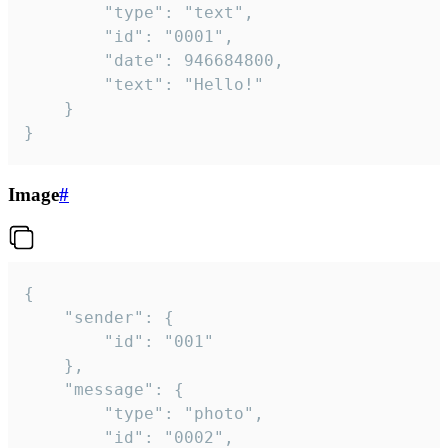
		"type": "text",

		"id": "0001",

		"date": 946684800,

		"text": "Hello!"

	}

}
Image
#
{

	"sender": {

		"id": "001"

	},

	"message": {

		"type": "photo",

		"id": "0002",
