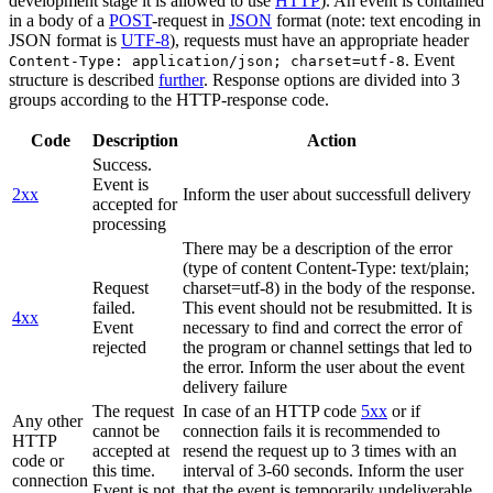
development stage it is allowed to use
HTTP
). An event is contained
in a body of a
POST
-request in
JSON
format (note: text encoding in
JSON format is
UTF-8
), requests must have an appropriate header
. Event
Content-Type: application/json; charset=utf-8
structure is described
further
. Response options are divided into 3
groups according to the HTTP-response code.
Code
Description
Action
Success.
Event is
2xx
Inform the user about successfull delivery
accepted for
processing
There may be a description of the error
(type of content Content-Type: text/plain;
Request
charset=utf-8) in the body of the response.
failed.
This event should not be resubmitted. It is
4xx
Event
necessary to find and correct the error of
rejected
the program or channel settings that led to
the error. Inform the user about the event
delivery failure
The request
In case of an HTTP code
5xx
or if
Any other
cannot be
connection fails it is recommended to
HTTP
accepted at
resend the request up to 3 times with an
code or
this time.
interval of 3-60 seconds. Inform the user
connection
Event is not
that the event is temporarily undeliverable.