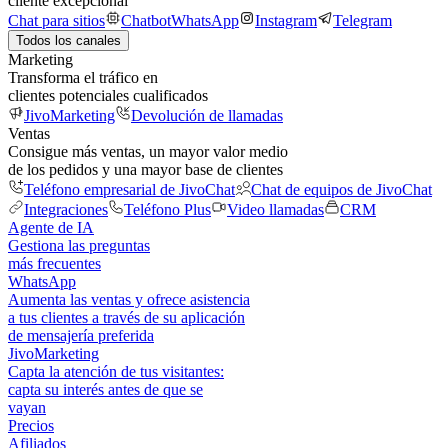
cliente excepcional
Chat para sitios
Chatbot
WhatsApp
Instagram
Telegram
Todos los canales
Marketing
Transforma el tráfico en
clientes potenciales cualificados
JivoMarketing
Devolución de llamadas
Ventas
Consigue más ventas, un mayor valor medio
de los pedidos y una mayor base de clientes
Teléfono empresarial de JivoChat
Chat de equipos de JivoChat
Integraciones
Teléfono Plus
Video llamadas
CRM
Agente de IA
Gestiona las preguntas
más frecuentes
WhatsApp
Aumenta las ventas y ofrece asistencia
a tus clientes a través de su aplicación
de mensajería preferida
JivoMarketing
Capta la atención de tus visitantes:
capta su interés antes de que se
vayan
Precios
Afiliados