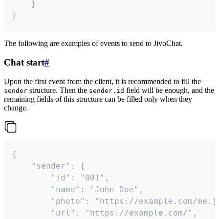
	}

}
The following are examples of events to send to JivoChat.
Chat start
#
Upon the first event from the client, it is recommended to fill the
structure. Then the
field will be enough, and the
sender
sender.id
remaining fields of this structure can be filled only when they
change.
{

	"sender": {

		"id": "001",

		"name": "John Doe",

		"photo": "https://example.com/me.jpg",

		"url": "https://example.com/",
