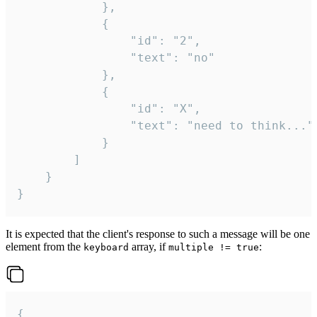
			},

			{

				"id": "2",

				"text": "no"

			},

			{

				"id": "X",

				"text": "need to think..."

			}

		]

	}

}
It is expected that the client's response to such a message will be one
element from the
array, if
:
keyboard
multiple != true
{
