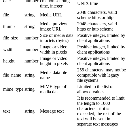
date
number
creation/sending
UNIX time
time, integer
2048 characters, valid
file
string
Media URL
scheme https or http
Media preview
2048 characters, valid
thumb
string
image URL
https or http scheme
Size of media data
Positive integer, limited by
file_size
number
in octets (bytes)
client applications
Image or video
Positive integer, limited by
width
number
width in pixels
client applications
Image or video
Positive integer, limited by
height
number
height in pixels
client applications
255 characters, may not be
Media data file
file_name
string
compatible with legacy
name
file systems!
MIME type of
Limited to the list of
mime_type
string
media data
allowed values
It is recommended to limit
the length to 1000
characters - if it is
text
string
Message text
exceeded, the rest of the
text will be sent in
separate text messages