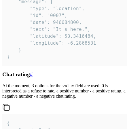
	"message": {

		"type": "location",

		"id": "0007",

		"date": 946684800,

		"text": "It's here.",

		"latitude": 53.3416484,

		"longitude": -6.2868531

	}

}
Chat rating
#
At the moment, 3 options for the
field are used: 0 is
value
interpreted as a refuse to rate, a positive number - a positive rating, a
negative number - a negative chat rating.
{
