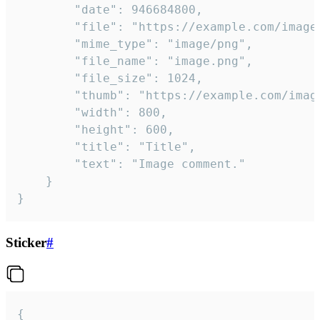
		"date": 946684800,

		"file": "https://example.com/image.png",

		"mime_type": "image/png",

		"file_name": "image.png",

		"file_size": 1024,

		"thumb": "https://example.com/image_thumb.png",

		"width": 800,

		"height": 600,

		"title": "Title",

		"text": "Image comment."

	}

}
Sticker
#
{
