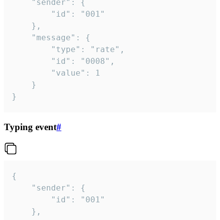
	"sender": {

		"id": "001"

	},

	"message": {

		"type": "rate",

		"id": "0008",

		"value": 1

	}

}
Typing event
#
{

	"sender": {

		"id": "001"

	},
