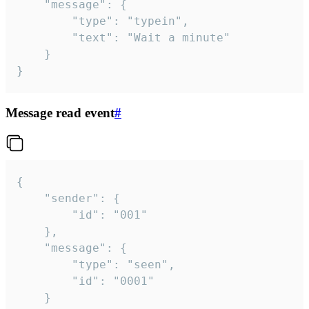
	"message": {

		"type": "typein",

		"text": "Wait a minute"

	}

}
Message read event
#
{

	"sender": {

		"id": "001"

	},

	"message": {

		"type": "seen",

		"id": "0001"

	}
