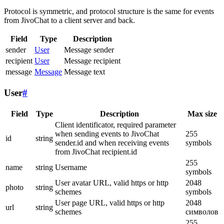
Protocol is symmetric, and protocol structure is the same for events
from JivoChat to a client server and back.
Field
Type
Description
sender
User
Message sender
recipient
User
Message recipient
message
Message
Message text
User
#
Field
Type
Description
Max size
Client identificator, required parameter
when sending events to JivoChat
255
id
string
sender.id and when receiving events
symbols
from JivoChat recipient.id
255
name
string
Username
symbols
User avatar URL, valid https or http
2048
photo
string
schemes
symbols
User page URL, valid https or http
2048
url
string
schemes
символов
255