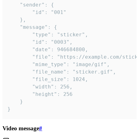
	"sender": {

		"id": "001"

	},

	"message": {

		"type": "sticker",

		"id": "0003",

		"date": 946684800,

		"file": "https://example.com/sticker.gif",

		"mime_type": "image/gif",

		"file_name": "sticker.gif",

		"file_size": 1024,

		"width": 256,

		"height": 256

	}

}
Video message
#