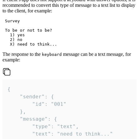
recommended to convert this type of message to a text list to display
to the client, for example:
 Survey

 To be or not to be?

   1) yes

   2) no

The response to the
message can be a text message, for
keyboard
example:
{

	"sender": {

		"id": "001"

	},

	"message": {

		"type": "text",

		"text": "need to think..."
