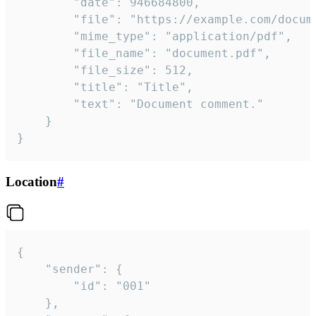
		"date": 946684800,

		"file": "https://example.com/document.pdf",

		"mime_type": "application/pdf",

		"file_name": "document.pdf",

		"file_size": 512,

		"title": "Title",

		"text": "Document comment."

	}

}
Location
#
{

	"sender": {

		"id": "001"

	},
