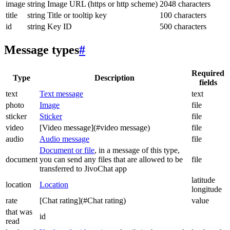
image
string
Image URL (https or http scheme)
2048 characters
title
string
Title or tooltip key
100 characters
id
string
Key ID
500 characters
Message types
#
Required
Type
Description
fields
text
Text message
text
photo
Image
file
sticker
Sticker
file
video
[Video message](#video message)
file
audio
Audio message
file
Document or file
, in a message of this type,
document
you can send any files that are allowed to be
file
transferred to JivoChat app
latitude
location
Location
longitude
rate
[Chat rating](#Chat rating)
value
that was
id
read