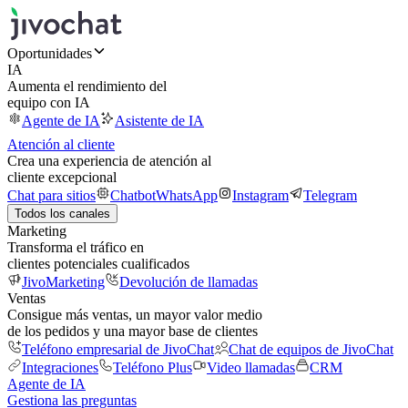
Oportunidades
IA
Aumenta el rendimiento del
equipo con IA
Agente de IA
Asistente de IA
Atención al cliente
Crea una experiencia de atención al
cliente excepcional
Chat para sitios
Chatbot
WhatsApp
Instagram
Telegram
Todos los canales
Marketing
Transforma el tráfico en
clientes potenciales cualificados
JivoMarketing
Devolución de llamadas
Ventas
Consigue más ventas, un mayor valor medio
de los pedidos y una mayor base de clientes
Teléfono empresarial de JivoChat
Chat de equipos de JivoChat
Integraciones
Teléfono Plus
Video llamadas
CRM
Agente de IA
Gestiona las preguntas