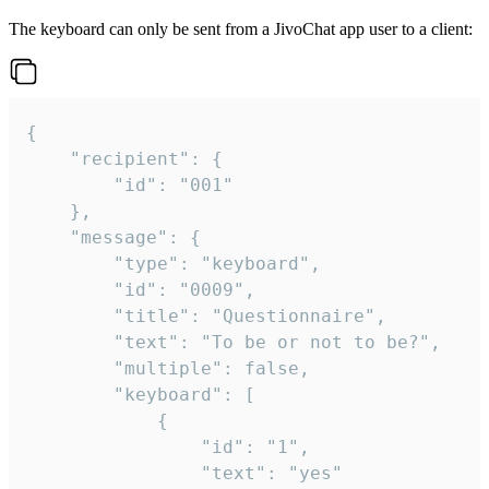
The keyboard can only be sent from a JivoChat app user to a client:
{

	"recipient": {

		"id": "001"

	},

	"message": {

		"type": "keyboard",

		"id": "0009",

		"title": "Questionnaire",

		"text": "To be or not to be?",

		"multiple": false,

		"keyboard": [

			{

				"id": "1",

				"text": "yes"
