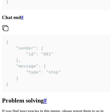
}
Chat end
#
{

	"sender": {

		"id": "001"

	},

	"message": {

		"type": "stop"

	}

}
Problem solving
#
If you find inaccuracies in this memo, please report them to us in