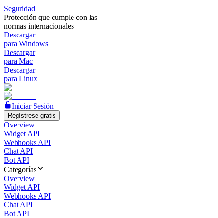
Seguridad
Protección que cumple con las
normas internacionales
Descargar
para Windows
Descargar
para Mac
Descargar
para Linux
Iniciar Sesión
Regístrese gratis
Overview
Widget API
Webhooks API
Chat API
Bot API
Categorías
Overview
Widget API
Webhooks API
Chat API
Bot API