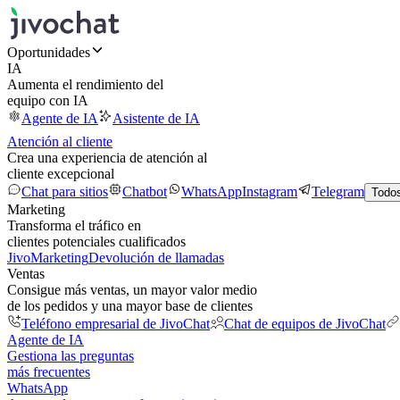
Oportunidades
IA
Aumenta el rendimiento del
equipo con IA
Agente de IA
Asistente de IA
Atención al cliente
Crea una experiencia de atención al
cliente excepcional
Chat para sitios
Chatbot
WhatsApp
Instagram
Telegram
Todos
Marketing
Transforma el tráfico en
clientes potenciales cualificados
JivoMarketing
Devolución de llamadas
Ventas
Consigue más ventas, un mayor valor medio
de los pedidos y una mayor base de clientes
Teléfono empresarial de JivoChat
Chat de equipos de JivoChat
Agente de IA
Gestiona las preguntas
más frecuentes
WhatsApp