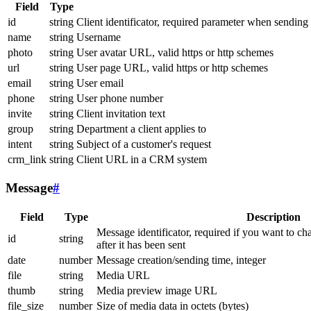
Field
Type
id
string
Client identificator, required parameter when sending
name
string
Username
photo
string
User avatar URL, valid https or http schemes
url
string
User page URL, valid https or http schemes
email
string
User email
phone
string
User phone number
invite
string
Client invitation text
group
string
Department a client applies to
intent
string
Subject of a customer's request
crm_link
string
Client URL in a CRM system
Message
#
Field
Type
Description
Message identificator, required if you want to ch
id
string
after it has been sent
date
number
Message creation/sending time, integer
file
string
Media URL
thumb
string
Media preview image URL
file_size
number
Size of media data in octets (bytes)