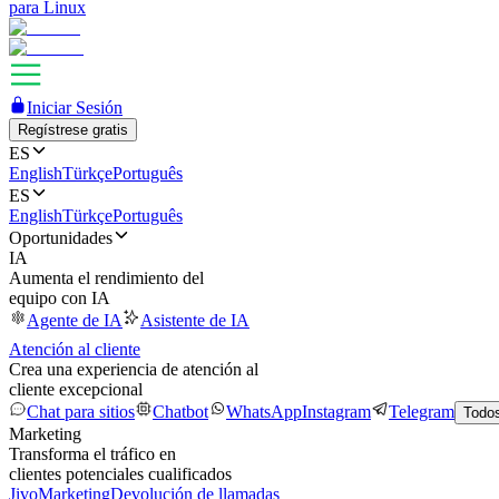
para Linux
Iniciar Sesión
Regístrese gratis
ES
English
Türkçe
Português
ES
English
Türkçe
Português
Oportunidades
IA
Aumenta el rendimiento del
equipo con IA
Agente de IA
Asistente de IA
Atención al cliente
Crea una experiencia de atención al
cliente excepcional
Chat para sitios
Chatbot
WhatsApp
Instagram
Telegram
Todos
Marketing
Transforma el tráfico en
clientes potenciales cualificados
JivoMarketing
Devolución de llamadas