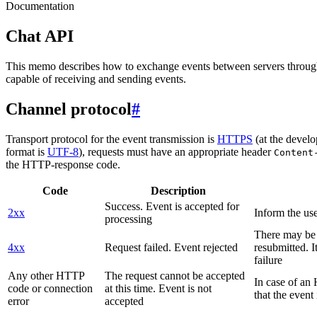
Documentation
Chat API
This memo describes how to exchange events between servers throug
capable of receiving and sending events.
Channel protocol
#
Transport protocol for the event transmission is
HTTPS
(at the develo
format is
UTF-8
), requests must have an appropriate header
Content
the HTTP-response code.
Code
Description
Success. Event is accepted for
2xx
Inform the use
processing
There may be a
4xx
Request failed. Event rejected
resubmitted. I
failure
Any other HTTP
The request cannot be accepted
In case of a
code or connection
at this time. Event is not
that the event
error
accepted