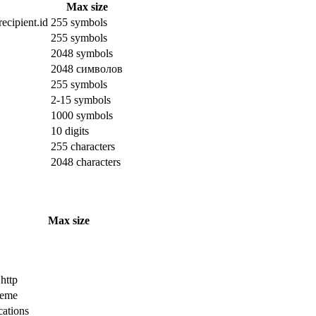
Max size
ecipient.id
255 symbols
255 symbols
2048 symbols
2048 символов
255 symbols
2-15 symbols
1000 symbols
10 digits
255 characters
2048 characters
Max size
 http
cheme
cations