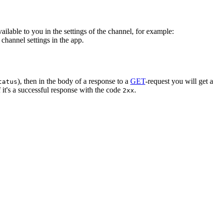
vailable to you in the settings of the channel, for example:
channel settings in the app.
), then in the body of a response to a
GET
-request you will get a
tatus
 it's a successful response with the code
.
2xx