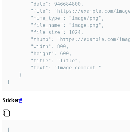
		"date": 946684800,

		"file": "https://example.com/image.png",

		"mime_type": "image/png",

		"file_name": "image.png",

		"file_size": 1024,

		"thumb": "https://example.com/image_thumb.png",

		"width": 800,

		"height": 600,

		"title": "Title",

		"text": "Image comment."

	}

}
Sticker
#
{
