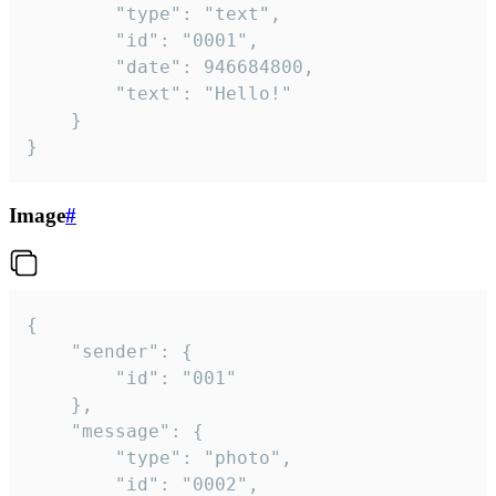
		"type": "text",

		"id": "0001",

		"date": 946684800,

		"text": "Hello!"

	}

}
Image
#
{

	"sender": {

		"id": "001"

	},

	"message": {

		"type": "photo",

		"id": "0002",
