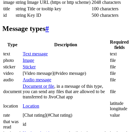
image
string
Image URL (https or http scheme)
2048 characters
title
string
Title or tooltip key
100 characters
id
string
Key ID
500 characters
Message types
#
Required
Type
Description
fields
text
Text message
text
photo
Image
file
sticker
Sticker
file
video
[Video message](#video message)
file
audio
Audio message
file
Document or file
, in a message of this type,
document
you can send any files that are allowed to be
file
transferred to JivoChat app
latitude
location
Location
longitude
rate
[Chat rating](#Chat rating)
value
that was
id
read