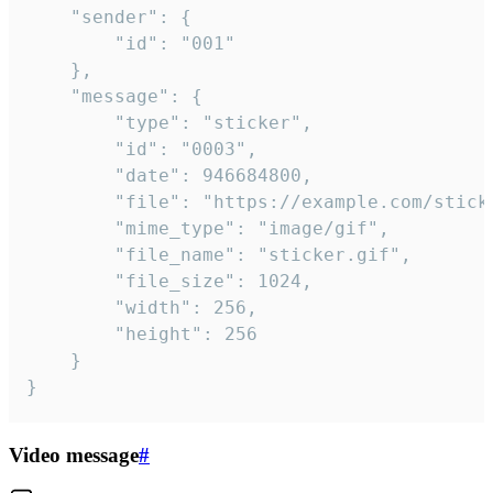
	"sender": {

		"id": "001"

	},

	"message": {

		"type": "sticker",

		"id": "0003",

		"date": 946684800,

		"file": "https://example.com/sticker.gif",

		"mime_type": "image/gif",

		"file_name": "sticker.gif",

		"file_size": 1024,

		"width": 256,

		"height": 256

	}

}
Video message
#