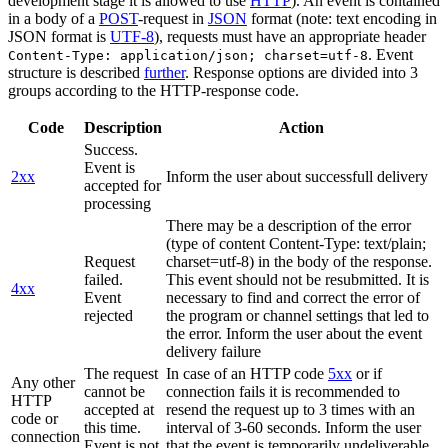
development stage it is allowed to use
HTTP
). An event is contained
in a body of a
POST
-request in
JSON
format (note: text encoding in
JSON format is
UTF-8
), requests must have an appropriate header
. Event
Content-Type: application/json; charset=utf-8
structure is described
further
. Response options are divided into 3
groups according to the HTTP-response code.
Code
Description
Action
Success.
Event is
2xx
Inform the user about successfull delivery
accepted for
processing
There may be a description of the error
(type of content Content-Type: text/plain;
Request
charset=utf-8) in the body of the response.
failed.
This event should not be resubmitted. It is
4xx
Event
necessary to find and correct the error of
rejected
the program or channel settings that led to
the error. Inform the user about the event
delivery failure
The request
In case of an HTTP code
5xx
or if
Any other
cannot be
connection fails it is recommended to
HTTP
accepted at
resend the request up to 3 times with an
code or
this time.
interval of 3-60 seconds. Inform the user
connection
Event is not
that the event is temporarily undeliverable.