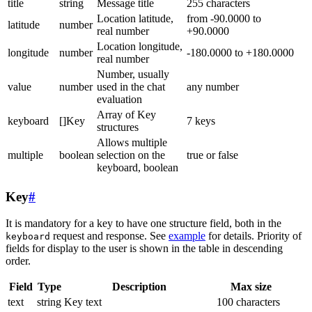
title
string
Message title
255 characters
Location latitude,
from -90.0000 to
latitude
number
real number
+90.0000
Location longitude,
longitude
number
-180.0000 to +180.0000
real number
Number, usually
value
number
used in the chat
any number
evaluation
Array of Key
keyboard
[]Key
7 keys
structures
Allows multiple
multiple
boolean
selection on the
true or false
keyboard, boolean
Key
#
It is mandatory for a key to have one structure field, both in the
request and response. See
example
for details. Priority of
keyboard
fields for display to the user is shown in the table in descending
order.
Field
Type
Description
Max size
text
string
Key text
100 characters