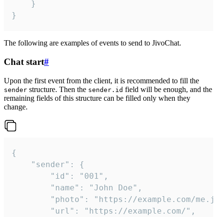
	}

}
The following are examples of events to send to JivoChat.
Chat start
#
Upon the first event from the client, it is recommended to fill the
structure. Then the
field will be enough, and the
sender
sender.id
remaining fields of this structure can be filled only when they
change.
{

	"sender": {

		"id": "001",

		"name": "John Doe",

		"photo": "https://example.com/me.jpg",

		"url": "https://example.com/",
