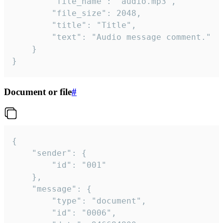
		"file_name": "audio.mp3",

		"file_size": 2048,

		"title": "Title",

		"text": "Audio message comment."

	}

}
Document or file
#
{

	"sender": {

		"id": "001"

	},

	"message": {

		"type": "document",

		"id": "0006",
