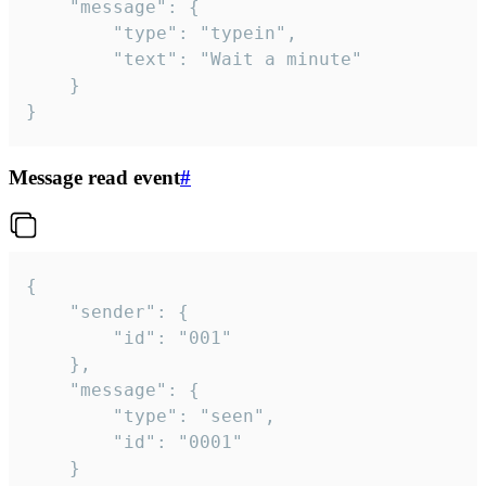
	"message": {

		"type": "typein",

		"text": "Wait a minute"

	}

}
Message read event
#
{

	"sender": {

		"id": "001"

	},

	"message": {

		"type": "seen",

		"id": "0001"

	}
