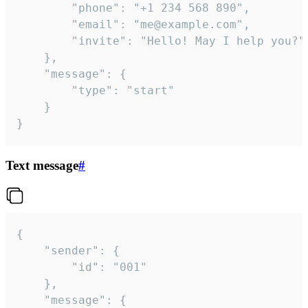
		"phone": "+1 234 568 890",

		"email": "me@example.com",

		"invite": "Hello! May I help you?"

	},

	"message": {

		"type": "start"

	}

}
Text message
#
{

	"sender": {

		"id": "001"

	},

	"message": {
