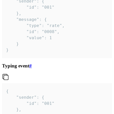
	"sender": {

		"id": "001"

	},

	"message": {

		"type": "rate",

		"id": "0008",

		"value": 1

	}

}
Typing event
#
{

	"sender": {

		"id": "001"

	},
