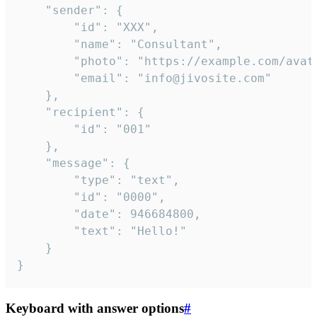
	"sender": {

		"id": "XXX",

		"name": "Consultant",

		"photo": "https://example.com/avatar.png",

		"email": "info@jivosite.com"

	},

	"recipient": {

		"id": "001"

	},

	"message": {

		"type": "text",

		"id": "0000",

		"date": 946684800,

		"text": "Hello!"

	}

}
Keyboard with answer options
#