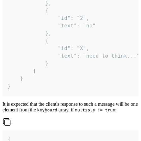
			},

			{

				"id": "2",

				"text": "no"

			},

			{

				"id": "X",

				"text": "need to think..."

			}

		]

	}

}
It is expected that the client's response to such a message will be one
element from the
array, if
:
keyboard
multiple != true
{
