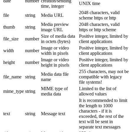
date
number
creation/sending
UNIX time
time, integer
2048 characters, valid
file
string
Media URL
scheme https or http
Media preview
2048 characters, valid
thumb
string
image URL
https or http scheme
Size of media data
Positive integer, limited by
file_size
number
in octets (bytes)
client applications
Image or video
Positive integer, limited by
width
number
width in pixels
client applications
Image or video
Positive integer, limited by
height
number
height in pixels
client applications
255 characters, may not be
Media data file
file_name
string
compatible with legacy
name
file systems!
MIME type of
Limited to the list of
mime_type
string
media data
allowed values
It is recommended to limit
the length to 1000
characters - if it is
text
string
Message text
exceeded, the rest of the
text will be sent in
separate text messages