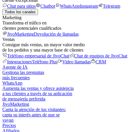
cliente excepcional
Chat para sitios
Chatbot
WhatsApp
Instagram
Telegram
Todos los canales
Marketing
Transforma el tráfico en
clientes potenciales cualificados
JivoMarketing
Devolución de llamadas
Ventas
Consigue más ventas, un mayor valor medio
de los pedidos y una mayor base de clientes
Teléfono empresarial de JivoChat
Chat de equipos de JivoChat
Integraciones
Teléfono Plus
Video llamadas
CRM
Agente de IA
Gestiona las preguntas
más frecuentes
WhatsApp
Aumenta las ventas y ofrece asistencia
a tus clientes a través de su aplicación
de mensajería preferida
JivoMarketing
Capta la atención de tus visitantes:
capta su interés antes de que se
vayan
Precios
Afiliados