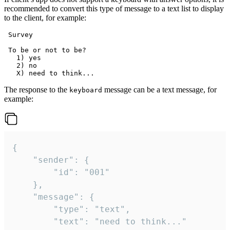
recommended to convert this type of message to a text list to display
to the client, for example:
 Survey

 To be or not to be?

   1) yes

   2) no

The response to the
message can be a text message, for
keyboard
example:
{

	"sender": {

		"id": "001"

	},

	"message": {

		"type": "text",

		"text": "need to think..."
