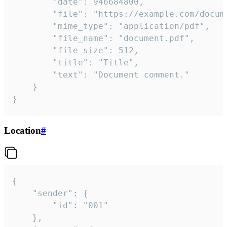
		"date": 946684800,

		"file": "https://example.com/document.pdf",

		"mime_type": "application/pdf",

		"file_name": "document.pdf",

		"file_size": 512,

		"title": "Title",

		"text": "Document comment."

	}

}
Location
#
{

	"sender": {

		"id": "001"

	},
