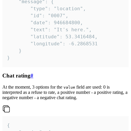
	"message": {

		"type": "location",

		"id": "0007",

		"date": 946684800,

		"text": "It's here.",

		"latitude": 53.3416484,

		"longitude": -6.2868531

	}

}
Chat rating
#
At the moment, 3 options for the
field are used: 0 is
value
interpreted as a refuse to rate, a positive number - a positive rating, a
negative number - a negative chat rating.
{
