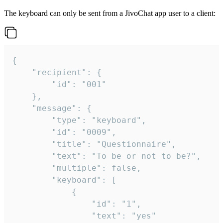
The keyboard can only be sent from a JivoChat app user to a client:
{

	"recipient": {

		"id": "001"

	},

	"message": {

		"type": "keyboard",

		"id": "0009",

		"title": "Questionnaire",

		"text": "To be or not to be?",

		"multiple": false,

		"keyboard": [

			{

				"id": "1",

				"text": "yes"
