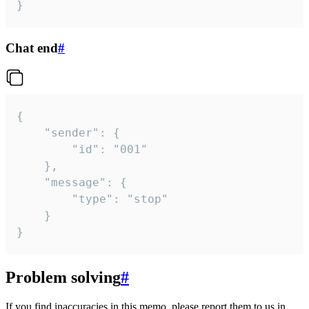
}
Chat end
#
{

	"sender": {

		"id": "001"

	},

	"message": {

		"type": "stop"

	}

}
Problem solving
#
If you find inaccuracies in this memo, please report them to us in