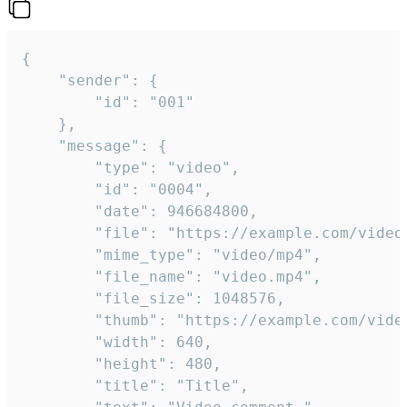
{

	"sender": {

		"id": "001"

	},

	"message": {

		"type": "video",

		"id": "0004",

		"date": 946684800,

		"file": "https://example.com/video.mp4",

		"mime_type": "video/mp4",

		"file_name": "video.mp4",

		"file_size": 1048576,

		"thumb": "https://example.com/video_thumb.png",

		"width": 640,

		"height": 480,

		"title": "Title",
