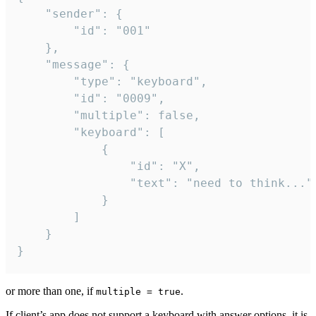
	"sender": {

		"id": "001"

	},

	"message": {

		"type": "keyboard",

		"id": "0009",

		"multiple": false,

		"keyboard": [

			{

				"id": "X",

				"text": "need to think..."

			}

		]

	}

}
or more than one, if
.
multiple = true
If client’s app does not support a keyboard with answer options, it is