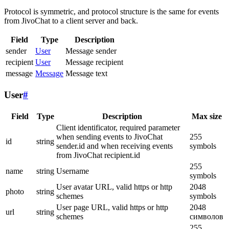
Protocol is symmetric, and protocol structure is the same for events
from JivoChat to a client server and back.
Field
Type
Description
sender
User
Message sender
recipient
User
Message recipient
message
Message
Message text
User
#
Field
Type
Description
Max size
Client identificator, required parameter
when sending events to JivoChat
255
id
string
sender.id and when receiving events
symbols
from JivoChat recipient.id
255
name
string
Username
symbols
User avatar URL, valid https or http
2048
photo
string
schemes
symbols
User page URL, valid https or http
2048
url
string
schemes
символов
255