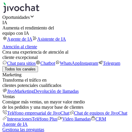
Oportunidades
IA
Aumenta el rendimiento del
equipo con IA
Agente de IA
Asistente de IA
Atención al cliente
Crea una experiencia de atención al
cliente excepcional
Chat para sitios
Chatbot
WhatsApp
Instagram
Telegram
Todos los canales
Marketing
Transforma el tráfico en
clientes potenciales cualificados
JivoMarketing
Devolución de llamadas
Ventas
Consigue más ventas, un mayor valor medio
de los pedidos y una mayor base de clientes
Teléfono empresarial de JivoChat
Chat de equipos de JivoChat
Integraciones
Teléfono Plus
Video llamadas
CRM
Agente de IA
Gestiona las preguntas