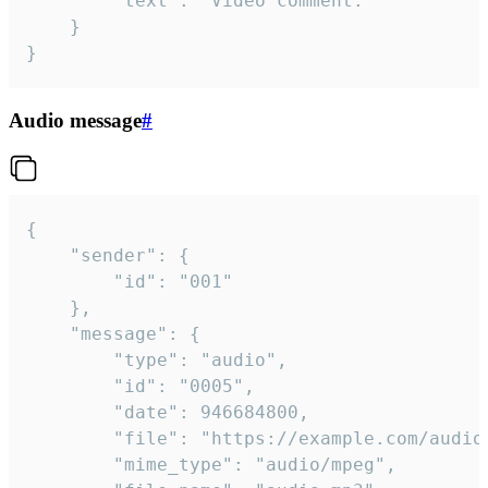
		"text": "Video comment."

	}

}
Audio message
#
{

	"sender": {

		"id": "001"

	},

	"message": {

		"type": "audio",

		"id": "0005",

		"date": 946684800,

		"file": "https://example.com/audio.mp3",

		"mime_type": "audio/mpeg",
