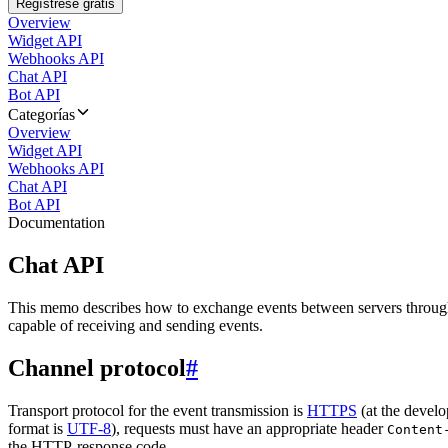
Regístrese gratis
Overview
Widget API
Webhooks API
Chat API
Bot API
Categorías
Overview
Widget API
Webhooks API
Chat API
Bot API
Documentation
Chat API
This memo describes how to exchange events between servers throug
capable of receiving and sending events.
Channel protocol
#
Transport protocol for the event transmission is
HTTPS
(at the develo
format is
UTF-8
), requests must have an appropriate header
Content
the HTTP-response code.