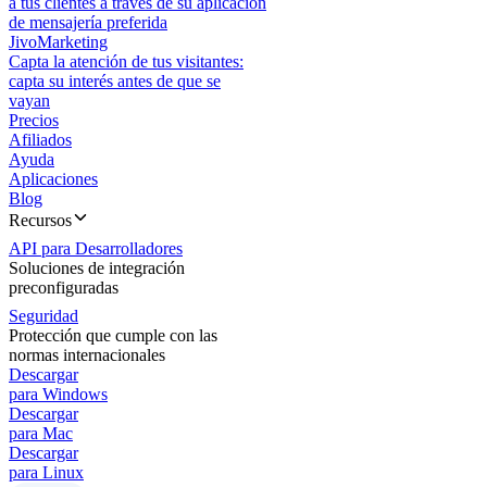
a tus clientes a través de su aplicación
de mensajería preferida
JivoMarketing
Capta la atención de tus visitantes:
capta su interés antes de que se
vayan
Precios
Afiliados
Ayuda
Aplicaciones
Blog
Recursos
API para Desarrolladores
Soluciones de integración
preconfiguradas
Seguridad
Protección que cumple con las
normas internacionales
Descargar
para Windows
Descargar
para Mac
Descargar
para Linux