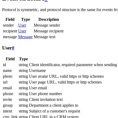
Protocol is symmetric, and protocol structure is the same for events fr
Field
Type
Description
sender
User
Message sender
recipient
User
Message recipient
message
Message
Message text
User
#
Field
Type
id
string
Client identificator, required parameter when sending
name
string
Username
photo
string
User avatar URL, valid https or http schemes
url
string
User page URL, valid https or http schemes
email
string
User email
phone
string
User phone number
invite
string
Client invitation text
group
string
Department a client applies to
intent
string
Subject of a customer's request
crm_link
string
Client URL in a CRM system