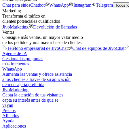
Chat para sitios
Chatbot
WhatsApp
Instagram
Telegram
Todos l
Marketing
Transforma el tráfico en
clientes potenciales cualificados
JivoMarketing
Devolución de llamadas
Ventas
Consigue más ventas, un mayor valor medio
de los pedidos y una mayor base de clientes
Teléfono empresarial de JivoChat
Chat de equipos de JivoChat
Agente de IA
Gestiona las preguntas
más frecuentes
WhatsApp
Aumenta las ventas y ofrece asistencia
a tus clientes a través de su aplicación
de mensajería preferida
JivoMarketing
Capta la atención de tus visitantes:
capta su interés antes de que se
vayan
Precios
Afiliados
Ayuda
Aplicaciones