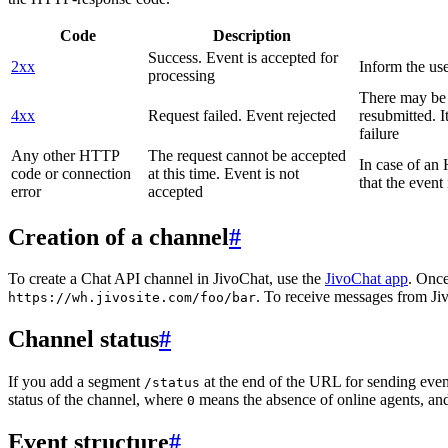
Code
Description
Success. Event is accepted for
2xx
Inform the use
processing
There may be a
4xx
Request failed. Event rejected
resubmitted. I
failure
Any other HTTP
The request cannot be accepted
In case of a
code or connection
at this time. Event is not
that the event
error
accepted
Creation of a channel
#
To create a Chat API channel in JivoChat, use the
JivoChat app
. Once
. To receive messages from Jiv
https://wh.jivosite.com/foo/bar
Channel status
#
If you add a segment
at the end of the URL for sending even
/status
status of the channel, where
means the absence of online agents, a
0
Event structure
#