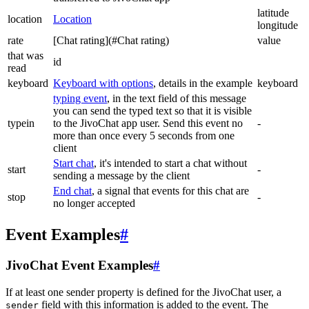
latitude
location
Location
longitude
rate
[Chat rating](#Chat rating)
value
that was
id
read
keyboard
Keyboard with options
, details in the example
keyboard
typing event
, in the text field of this message
you can send the typed text so that it is visible
typein
to the JivoChat app user. Send this event no
-
more than once every 5 seconds from one
client
Start chat
, it's intended to start a chat without
start
-
sending a message by the client
End chat
, a signal that events for this chat are
stop
-
no longer accepted
Event Examples
#
JivoChat Event Examples
#
If at least one sender property is defined for the JivoChat user, a
field with this information is added to the event. The
sender