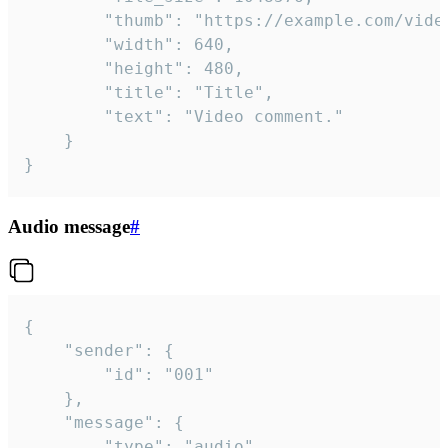
		"thumb": "https://example.com/video_thumb.png",

		"width": 640,

		"height": 480,

		"title": "Title",

		"text": "Video comment."

	}

}
Audio message
#
{

	"sender": {

		"id": "001"

	},

	"message": {

		"type": "audio",
