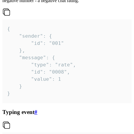
negative number - a negative chat rating.
{

	"sender": {

		"id": "001"

	},

	"message": {

		"type": "rate",

		"id": "0008",

		"value": 1

	}

}
Typing event
#