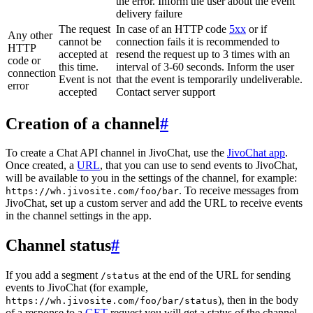
the error. Inform the user about the event
delivery failure
The request
In case of an HTTP code
5xx
or if
Any other
cannot be
connection fails it is recommended to
HTTP
accepted at
resend the request up to 3 times with an
code or
this time.
interval of 3-60 seconds. Inform the user
connection
Event is not
that the event is temporarily undeliverable.
error
accepted
Contact server support
Creation of a channel
#
To create a Chat API channel in JivoChat, use the
JivoChat app
.
Once created, a
URL
, that you can use to send events to JivoChat,
will be available to you in the settings of the channel, for example:
. To receive messages from
https://wh.jivosite.com/foo/bar
JivoChat, set up a custom server and add the URL to receive events
in the channel settings in the app.
Channel status
#
If you add a segment
at the end of the URL for sending
/status
events to JivoChat (for example,
), then in the body
https://wh.jivosite.com/foo/bar/status
of a response to a
GET
-request you will get a status of the channel,