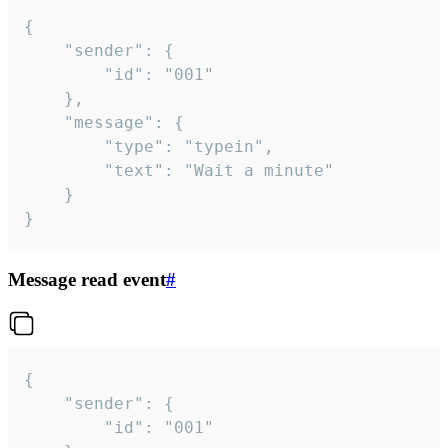
{

	"sender": {

		"id": "001"

	},

	"message": {

		"type": "typein",

		"text": "Wait a minute"

	}

}
Message read event
#
{

	"sender": {

		"id": "001"
