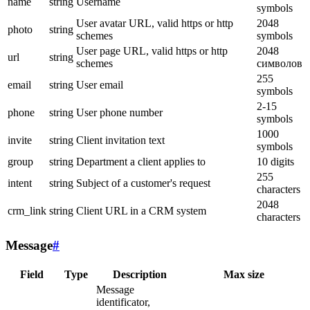
name
string
Username
symbols
User avatar URL, valid https or http
2048
photo
string
schemes
symbols
User page URL, valid https or http
2048
url
string
schemes
символов
255
email
string
User email
symbols
2-15
phone
string
User phone number
symbols
1000
invite
string
Client invitation text
symbols
group
string
Department a client applies to
10 digits
255
intent
string
Subject of a customer's request
characters
2048
crm_link
string
Client URL in a CRM system
characters
Message
#
Field
Type
Description
Max size
Message
identificator,