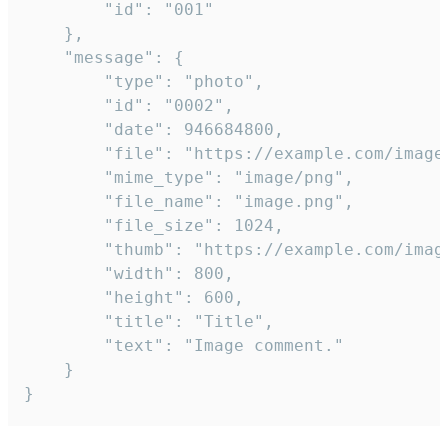
		"id": "001"

	},

	"message": {

		"type": "photo",

		"id": "0002",

		"date": 946684800,

		"file": "https://example.com/image.png",

		"mime_type": "image/png",

		"file_name": "image.png",

		"file_size": 1024,

		"thumb": "https://example.com/image_thumb.png",

		"width": 800,

		"height": 600,

		"title": "Title",

		"text": "Image comment."

	}

}