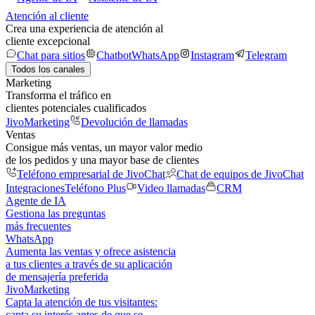
Atención al cliente
Crea una experiencia de atención al
cliente excepcional
Chat para sitios
Chatbot
WhatsApp
Instagram
Telegram
Todos los canales
Marketing
Transforma el tráfico en
clientes potenciales cualificados
JivoMarketing
Devolución de llamadas
Ventas
Consigue más ventas, un mayor valor medio
de los pedidos y una mayor base de clientes
Teléfono empresarial de JivoChat
Chat de equipos de JivoChat
Integraciones
Teléfono Plus
Video llamadas
CRM
Agente de IA
Gestiona las preguntas
más frecuentes
WhatsApp
Aumenta las ventas y ofrece asistencia
a tus clientes a través de su aplicación
de mensajería preferida
JivoMarketing
Capta la atención de tus visitantes:
capta su interés antes de que se