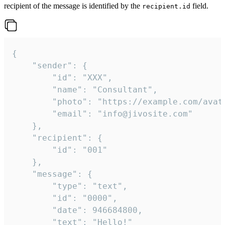
recipient of the message is identified by the
field.
recipient.id
{

	"sender": {

		"id": "XXX",

		"name": "Consultant",

		"photo": "https://example.com/avatar.png",

		"email": "info@jivosite.com"

	},

	"recipient": {

		"id": "001"

	},

	"message": {

		"type": "text",

		"id": "0000",

		"date": 946684800,

		"text": "Hello!"
