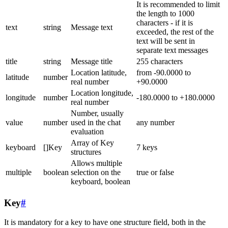
It is recommended to limit
the length to 1000
characters - if it is
text
string
Message text
exceeded, the rest of the
text will be sent in
separate text messages
title
string
Message title
255 characters
Location latitude,
from -90.0000 to
latitude
number
real number
+90.0000
Location longitude,
longitude
number
-180.0000 to +180.0000
real number
Number, usually
value
number
used in the chat
any number
evaluation
Array of Key
keyboard
[]Key
7 keys
structures
Allows multiple
multiple
boolean
selection on the
true or false
keyboard, boolean
Key
#
It is mandatory for a key to have one structure field, both in the