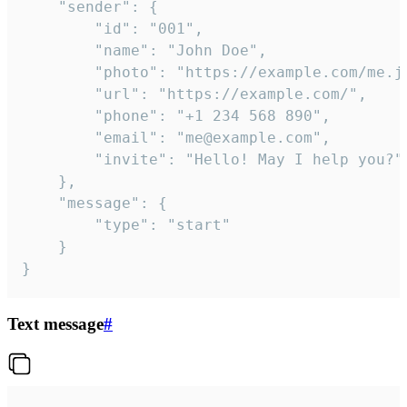
	"sender": {

		"id": "001",

		"name": "John Doe",

		"photo": "https://example.com/me.jpg",

		"url": "https://example.com/",

		"phone": "+1 234 568 890",

		"email": "me@example.com",

		"invite": "Hello! May I help you?"

	},

	"message": {

		"type": "start"

	}

}
Text message
#