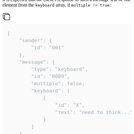
element from the
array, if
:
keyboard
multiple != true
{

	"sender": {

		"id": "001"

	},

	"message": {

		"type": "keyboard",

		"id": "0009",

		"multiple": false,

		"keyboard": [

			{

				"id": "X",

				"text": "need to think..."

			}

		]

	}
