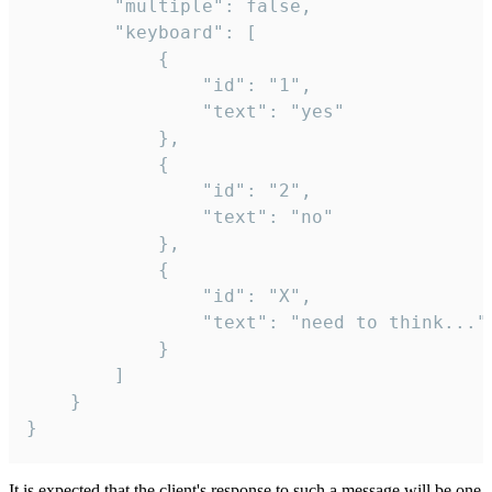
		"multiple": false,

		"keyboard": [

			{

				"id": "1",

				"text": "yes"

			},

			{

				"id": "2",

				"text": "no"

			},

			{

				"id": "X",

				"text": "need to think..."

			}

		]

	}

}
It is expected that the client's response to such a message will be one