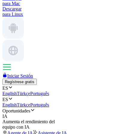
para Mac
Descargar
para Linux
Iniciar Sesión
Regístrese gratis
ES
English
Türkçe
Português
ES
English
Türkçe
Português
Oportunidades
IA
Aumenta el rendimiento del
equipo con IA
Agente de IA
Asistente de IA