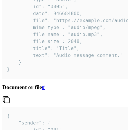
		"id": "0005",

		"date": 946684800,

		"file": "https://example.com/audio.mp3",

		"mime_type": "audio/mpeg",

		"file_name": "audio.mp3",

		"file_size": 2048,

		"title": "Title",

		"text": "Audio message comment."

	}

}
Document or file
#
{

	"sender": {

		"id": "001"
