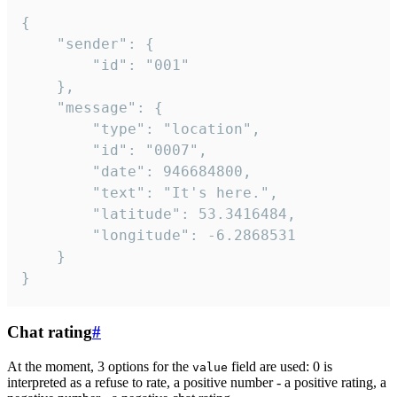
{

	"sender": {

		"id": "001"

	},

	"message": {

		"type": "location",

		"id": "0007",

		"date": 946684800,

		"text": "It's here.",

		"latitude": 53.3416484,

		"longitude": -6.2868531

	}

}
Chat rating
#
At the moment, 3 options for the
field are used: 0 is
value
interpreted as a refuse to rate, a positive number - a positive rating, a