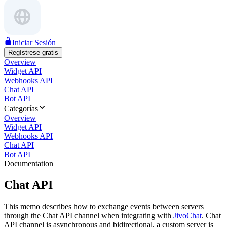
Iniciar Sesión
Regístrese gratis
Overview
Widget API
Webhooks API
Chat API
Bot API
Categorías
Overview
Widget API
Webhooks API
Chat API
Bot API
Documentation
Chat API
This memo describes how to exchange events between servers
through the Chat API channel when integrating with
JivoChat
. Chat
API channel is asynchronous and bidirectional, a custom server is