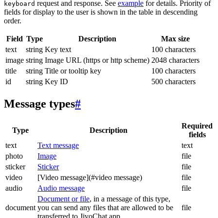
request and response. See
example
for details. Priority of
keyboard
fields for display to the user is shown in the table in descending
order.
Field
Type
Description
Max size
text
string
Key text
100 characters
image
string
Image URL (https or http scheme)
2048 characters
title
string
Title or tooltip key
100 characters
id
string
Key ID
500 characters
Message types
#
Required
Type
Description
fields
text
Text message
text
photo
Image
file
sticker
Sticker
file
video
[Video message](#video message)
file
audio
Audio message
file
Document or file
, in a message of this type,
document
you can send any files that are allowed to be
file
transferred to JivoChat app