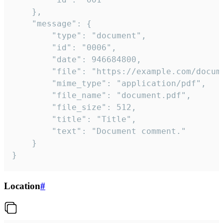
	},

	"message": {

		"type": "document",

		"id": "0006",

		"date": 946684800,

		"file": "https://example.com/document.pdf",

		"mime_type": "application/pdf",

		"file_name": "document.pdf",

		"file_size": 512,

		"title": "Title",

		"text": "Document comment."

	}

}
Location
#