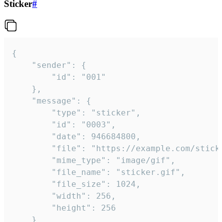
Sticker
#
{

	"sender": {

		"id": "001"

	},

	"message": {

		"type": "sticker",

		"id": "0003",

		"date": 946684800,

		"file": "https://example.com/sticker.gif",

		"mime_type": "image/gif",

		"file_name": "sticker.gif",

		"file_size": 1024,

		"width": 256,

		"height": 256

	}
