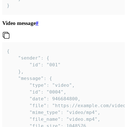
}
Video message
#
{

	"sender": {

		"id": "001"

	},

	"message": {

		"type": "video",

		"id": "0004",

		"date": 946684800,

		"file": "https://example.com/video.mp4",

		"mime_type": "video/mp4",

		"file_name": "video.mp4",

		"file_size": 1048576,
