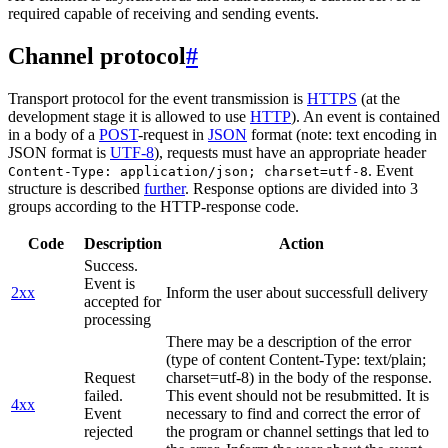
required capable of receiving and sending events.
Channel protocol
#
Transport protocol for the event transmission is
HTTPS
(at the
development stage it is allowed to use
HTTP
). An event is contained
in a body of a
POST
-request in
JSON
format (note: text encoding in
JSON format is
UTF-8
), requests must have an appropriate header
. Event
Content-Type: application/json; charset=utf-8
structure is described
further
. Response options are divided into 3
groups according to the HTTP-response code.
Code
Description
Action
Success.
Event is
2xx
Inform the user about successfull delivery
accepted for
processing
There may be a description of the error
(type of content Content-Type: text/plain;
Request
charset=utf-8) in the body of the response.
failed.
This event should not be resubmitted. It is
4xx
Event
necessary to find and correct the error of
rejected
the program or channel settings that led to