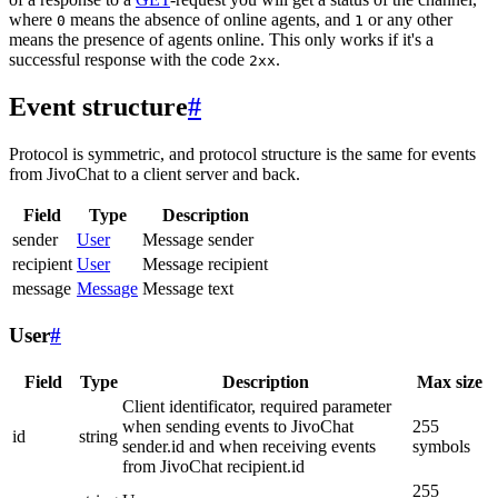
where
means the absence of online agents, and
or any other
0
1
means the presence of agents online. This only works if it's a
successful response with the code
.
2xx
Event structure
#
Protocol is symmetric, and protocol structure is the same for events
from JivoChat to a client server and back.
Field
Type
Description
sender
User
Message sender
recipient
User
Message recipient
message
Message
Message text
User
#
Field
Type
Description
Max size
Client identificator, required parameter
when sending events to JivoChat
255
id
string
sender.id and when receiving events
symbols
from JivoChat recipient.id
255