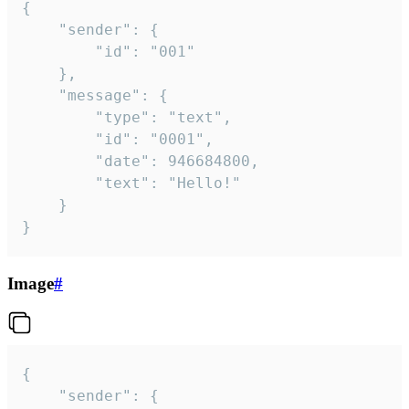
{

	"sender": {

		"id": "001"

	},

	"message": {

		"type": "text",

		"id": "0001",

		"date": 946684800,

		"text": "Hello!"

	}

}
Image
#
{

	"sender": {
