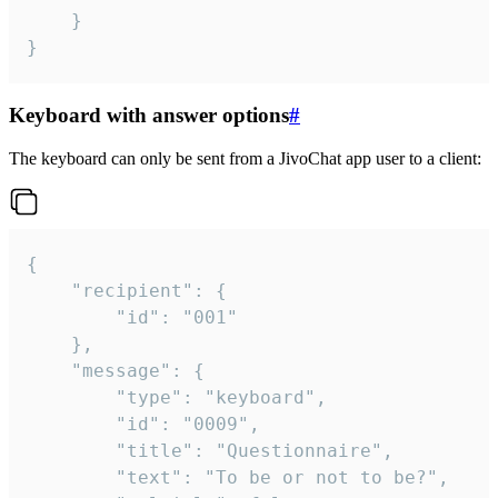
	}

}
Keyboard with answer options
#
The keyboard can only be sent from a JivoChat app user to a client:
{

	"recipient": {

		"id": "001"

	},

	"message": {

		"type": "keyboard",

		"id": "0009",

		"title": "Questionnaire",

		"text": "To be or not to be?",
