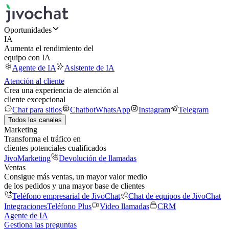
Oportunidades
IA
Aumenta el rendimiento del
equipo con IA
Agente de IA
Asistente de IA
Atención al cliente
Crea una experiencia de atención al
cliente excepcional
Chat para sitios
Chatbot
WhatsApp
Instagram
Telegram
Todos los canales
Marketing
Transforma el tráfico en
clientes potenciales cualificados
JivoMarketing
Devolución de llamadas
Ventas
Consigue más ventas, un mayor valor medio
de los pedidos y una mayor base de clientes
Teléfono empresarial de JivoChat
Chat de equipos de JivoChat
Integraciones
Teléfono Plus
Video llamadas
CRM
Agente de IA
Gestiona las preguntas