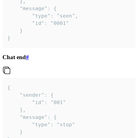
	},

	"message": {

		"type": "seen",

		"id": "0001"

	}

}
Chat end
#
{

	"sender": {

		"id": "001"

	},

	"message": {

		"type": "stop"

	}
