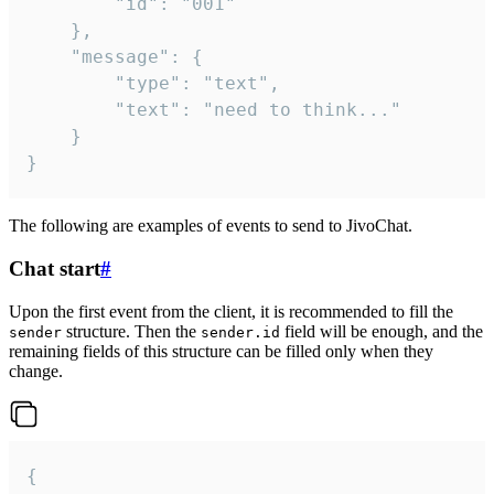
		"id": "001"

	},

	"message": {

		"type": "text",

		"text": "need to think..."

	}

}
The following are examples of events to send to JivoChat.
Chat start
#
Upon the first event from the client, it is recommended to fill the
structure. Then the
field will be enough, and the
sender
sender.id
remaining fields of this structure can be filled only when they
change.
{
