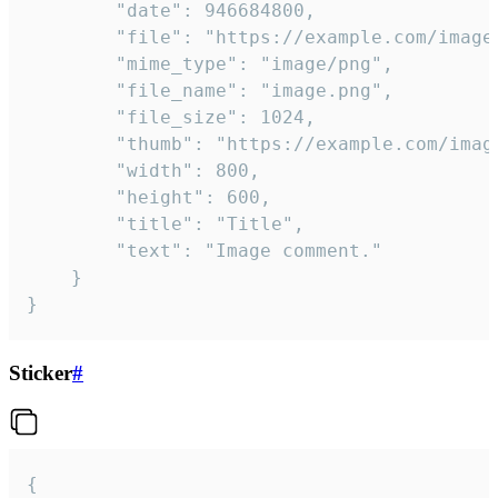
		"date": 946684800,

		"file": "https://example.com/image.png",

		"mime_type": "image/png",

		"file_name": "image.png",

		"file_size": 1024,

		"thumb": "https://example.com/image_thumb.png",

		"width": 800,

		"height": 600,

		"title": "Title",

		"text": "Image comment."

	}

}
Sticker
#
{
