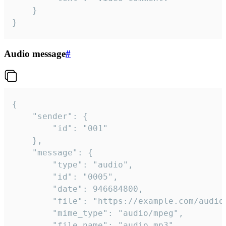
	}

}
Audio message
#
{

	"sender": {

		"id": "001"

	},

	"message": {

		"type": "audio",

		"id": "0005",

		"date": 946684800,

		"file": "https://example.com/audio.mp3",

		"mime_type": "audio/mpeg",

		"file_name": "audio.mp3",
