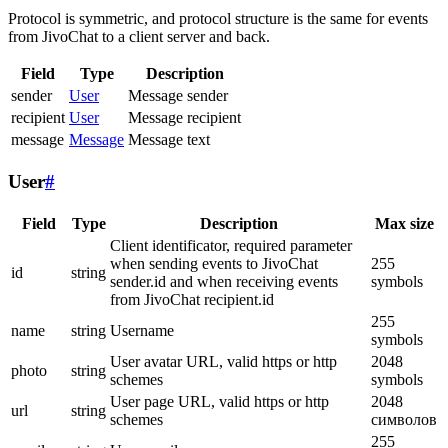
Protocol is symmetric, and protocol structure is the same for events
from JivoChat to a client server and back.
Field
Type
Description
sender
User
Message sender
recipient
User
Message recipient
message
Message
Message text
User
#
Field
Type
Description
Max size
Client identificator, required parameter
when sending events to JivoChat
255
id
string
sender.id and when receiving events
symbols
from JivoChat recipient.id
255
name
string
Username
symbols
User avatar URL, valid https or http
2048
photo
string
schemes
symbols
User page URL, valid https or http
2048
url
string
schemes
символов
255