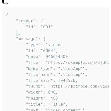
{

	"sender": {

		"id": "001"

	},

	"message": {

		"type": "video",

		"id": "0004",

		"date": 946684800,

		"file": "https://example.com/video.mp4",

		"mime_type": "video/mp4",

		"file_name": "video.mp4",

		"file_size": 1048576,

		"thumb": "https://example.com/video_thumb.png",

		"width": 640,

		"height": 480,

		"title": "Title",

		"text": "Video comment."
