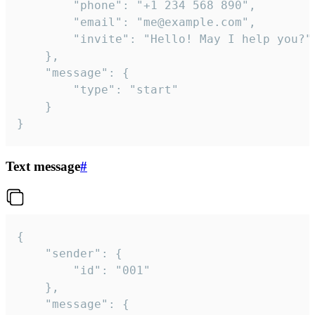
		"phone": "+1 234 568 890",

		"email": "me@example.com",

		"invite": "Hello! May I help you?"

	},

	"message": {

		"type": "start"

	}

}
Text message
#
{

	"sender": {

		"id": "001"

	},

	"message": {
