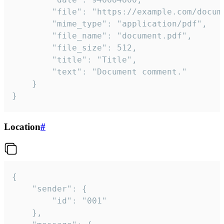
		"file": "https://example.com/document.pdf",

		"mime_type": "application/pdf",

		"file_name": "document.pdf",

		"file_size": 512,

		"title": "Title",

		"text": "Document comment."

	}

}
Location
#
{

	"sender": {

		"id": "001"

	},
