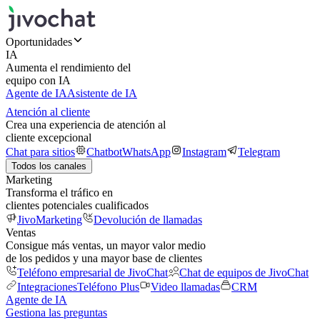
Oportunidades
IA
Aumenta el rendimiento del
equipo con IA
Agente de IA
Asistente de IA
Atención al cliente
Crea una experiencia de atención al
cliente excepcional
Chat para sitios
Chatbot
WhatsApp
Instagram
Telegram
Todos los canales
Marketing
Transforma el tráfico en
clientes potenciales cualificados
JivoMarketing
Devolución de llamadas
Ventas
Consigue más ventas, un mayor valor medio
de los pedidos y una mayor base de clientes
Teléfono empresarial de JivoChat
Chat de equipos de JivoChat
Integraciones
Teléfono Plus
Video llamadas
CRM
Agente de IA
Gestiona las preguntas