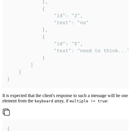
			},

			{

				"id": "2",

				"text": "no"

			},

			{

				"id": "X",

				"text": "need to think..."

			}

		]

	}

}
It is expected that the client's response to such a message will be one
element from the
array, if
:
keyboard
multiple != true
{
