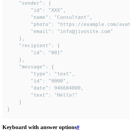
	"sender": {

		"id": "XXX",

		"name": "Consultant",

		"photo": "https://example.com/avatar.png",

		"email": "info@jivosite.com"

	},

	"recipient": {

		"id": "001"

	},

	"message": {

		"type": "text",

		"id": "0000",

		"date": 946684800,

		"text": "Hello!"

	}

}
Keyboard with answer options
#