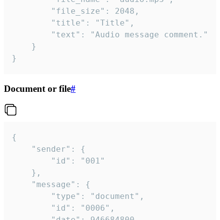
		"file_size": 2048,

		"title": "Title",

		"text": "Audio message comment."

	}

}
Document or file
#
{

	"sender": {

		"id": "001"

	},

	"message": {

		"type": "document",

		"id": "0006",

		"date": 946684800,
