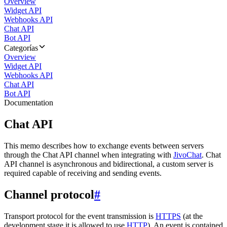
Overview
Widget API
Webhooks API
Chat API
Bot API
Categorías
Overview
Widget API
Webhooks API
Chat API
Bot API
Documentation
Chat API
This memo describes how to exchange events between servers
through the Chat API channel when integrating with
JivoChat
. Chat
API channel is asynchronous and bidirectional, a custom server is
required capable of receiving and sending events.
Channel protocol
#
Transport protocol for the event transmission is
HTTPS
(at the
development stage it is allowed to use
HTTP
). An event is contained