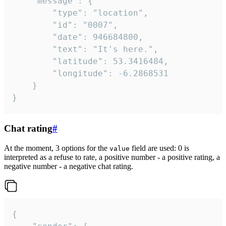
	"message": {

		"type": "location",

		"id": "0007",

		"date": 946684800,

		"text": "It's here.",

		"latitude": 53.3416484,

		"longitude": -6.2868531

	}

}
Chat rating
#
At the moment, 3 options for the
field are used: 0 is
value
interpreted as a refuse to rate, a positive number - a positive rating, a
negative number - a negative chat rating.
{
