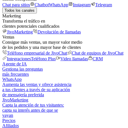
Chat para sitios
Chatbot
WhatsApp
Instagram
Telegram
Todos los canales
Marketing
Transforma el tráfico en
clientes potenciales cualificados
JivoMarketing
Devolución de llamadas
Ventas
Consigue más ventas, un mayor valor medio
de los pedidos y una mayor base de clientes
Teléfono empresarial de JivoChat
Chat de equipos de JivoChat
Integraciones
Teléfono Plus
Video llamadas
CRM
Agente de IA
Gestiona las preguntas
más frecuentes
WhatsApp
Aumenta las ventas y ofrece asistencia
a tus clientes a través de su aplicación
de mensajería preferida
JivoMarketing
Capta la atención de tus visitantes:
capta su interés antes de que se
vayan
Precios
Afiliados