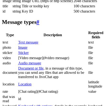
image
string
Image URL (https or http scheme)
2048 characters
title
string
Title or tooltip key
100 characters
id
string
Key ID
500 characters
Message types
#
Required
Type
Description
fields
text
Text message
text
photo
Image
file
sticker
Sticker
file
video
[Video message](#video message)
file
audio
Audio message
file
Document or file
, in a message of this type,
document
you can send any files that are allowed to be
file
transferred to JivoChat app
latitude
location
Location
longitude
rate
[Chat rating](#Chat rating)
value
that was
id
read