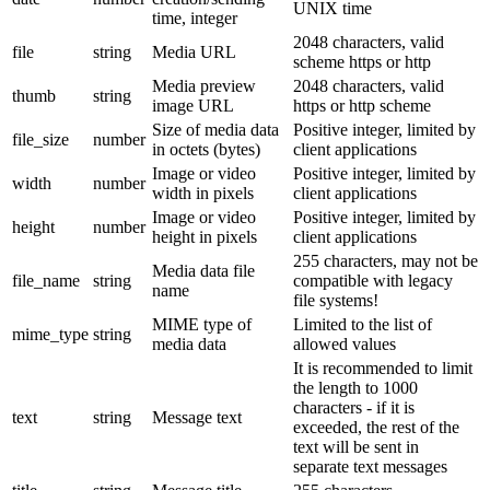
UNIX time
time, integer
2048 characters, valid
file
string
Media URL
scheme https or http
Media preview
2048 characters, valid
thumb
string
image URL
https or http scheme
Size of media data
Positive integer, limited by
file_size
number
in octets (bytes)
client applications
Image or video
Positive integer, limited by
width
number
width in pixels
client applications
Image or video
Positive integer, limited by
height
number
height in pixels
client applications
255 characters, may not be
Media data file
file_name
string
compatible with legacy
name
file systems!
MIME type of
Limited to the list of
mime_type
string
media data
allowed values
It is recommended to limit
the length to 1000
characters - if it is
text
string
Message text
exceeded, the rest of the
text will be sent in
separate text messages