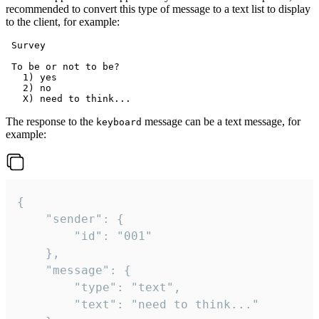
recommended to convert this type of message to a text list to display
to the client, for example:
 Survey

 To be or not to be?

   1) yes

   2) no

The response to the
message can be a text message, for
keyboard
example:
{

	"sender": {

		"id": "001"

	},

	"message": {

		"type": "text",

		"text": "need to think..."
