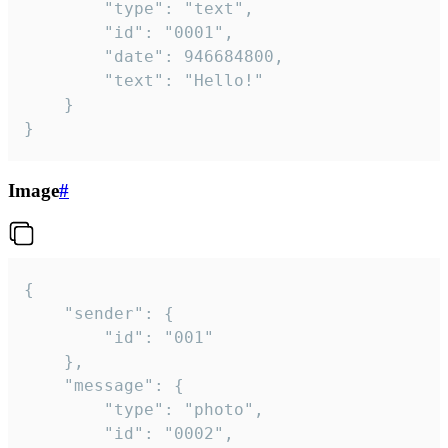
		"type": "text",

		"id": "0001",

		"date": 946684800,

		"text": "Hello!"

	}

}
Image
#
{

	"sender": {

		"id": "001"

	},

	"message": {

		"type": "photo",

		"id": "0002",
