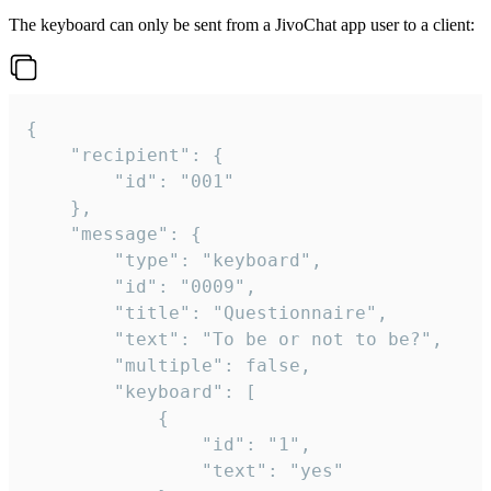
The keyboard can only be sent from a JivoChat app user to a client:
{

	"recipient": {

		"id": "001"

	},

	"message": {

		"type": "keyboard",

		"id": "0009",

		"title": "Questionnaire",

		"text": "To be or not to be?",

		"multiple": false,

		"keyboard": [

			{

				"id": "1",

				"text": "yes"
