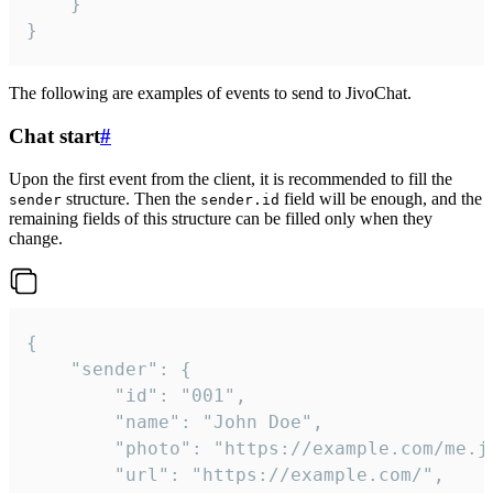
	}

}
The following are examples of events to send to JivoChat.
Chat start
#
Upon the first event from the client, it is recommended to fill the
structure. Then the
field will be enough, and the
sender
sender.id
remaining fields of this structure can be filled only when they
change.
{

	"sender": {

		"id": "001",

		"name": "John Doe",

		"photo": "https://example.com/me.jpg",

		"url": "https://example.com/",
