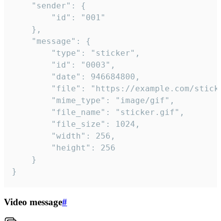
	"sender": {

		"id": "001"

	},

	"message": {

		"type": "sticker",

		"id": "0003",

		"date": 946684800,

		"file": "https://example.com/sticker.gif",

		"mime_type": "image/gif",

		"file_name": "sticker.gif",

		"file_size": 1024,

		"width": 256,

		"height": 256

	}

}
Video message
#