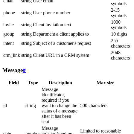
email
string
User email
symbols
2-15
phone
string
User phone number
symbols
1000
invite
string
Client invitation text
symbols
group
string
Department a client applies to
10 digits
255
intent
string
Subject of a customer's request
characters
2048
crm_link
string
Client URL in a CRM system
characters
Message
#
Field
Type
Description
Max size
Message
identificator,
required if you
id
string
want to change the
500 characters
status of a message
after it has been
sent
Message
Limited to reasonable
date
number
creation/sending