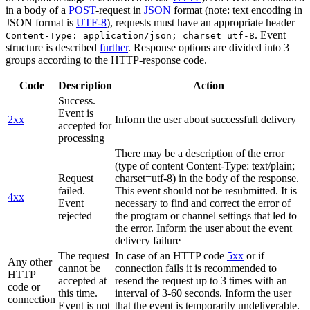
in a body of a
POST
-request in
JSON
format (note: text encoding in
JSON format is
UTF-8
), requests must have an appropriate header
. Event
Content-Type: application/json; charset=utf-8
structure is described
further
. Response options are divided into 3
groups according to the HTTP-response code.
Code
Description
Action
Success.
Event is
2xx
Inform the user about successfull delivery
accepted for
processing
There may be a description of the error
(type of content Content-Type: text/plain;
Request
charset=utf-8) in the body of the response.
failed.
This event should not be resubmitted. It is
4xx
Event
necessary to find and correct the error of
rejected
the program or channel settings that led to
the error. Inform the user about the event
delivery failure
The request
In case of an HTTP code
5xx
or if
Any other
cannot be
connection fails it is recommended to
HTTP
accepted at
resend the request up to 3 times with an
code or
this time.
interval of 3-60 seconds. Inform the user
connection
Event is not
that the event is temporarily undeliverable.