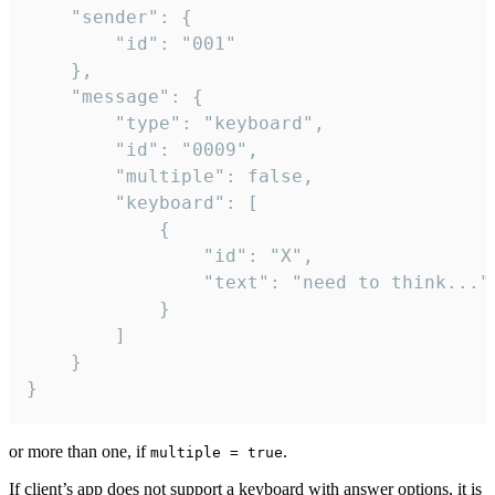
	"sender": {

		"id": "001"

	},

	"message": {

		"type": "keyboard",

		"id": "0009",

		"multiple": false,

		"keyboard": [

			{

				"id": "X",

				"text": "need to think..."

			}

		]

	}

}
or more than one, if
.
multiple = true
If client’s app does not support a keyboard with answer options, it is