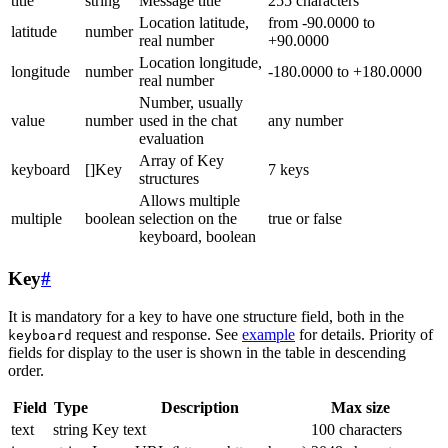
title
string
Message title
255 characters
Location latitude,
from -90.0000 to
latitude
number
real number
+90.0000
Location longitude,
longitude
number
-180.0000 to +180.0000
real number
Number, usually
value
number
used in the chat
any number
evaluation
Array of Key
keyboard
[]Key
7 keys
structures
Allows multiple
multiple
boolean
selection on the
true or false
keyboard, boolean
Key
#
It is mandatory for a key to have one structure field, both in the
request and response. See
example
for details. Priority of
keyboard
fields for display to the user is shown in the table in descending
order.
Field
Type
Description
Max size
text
string
Key text
100 characters