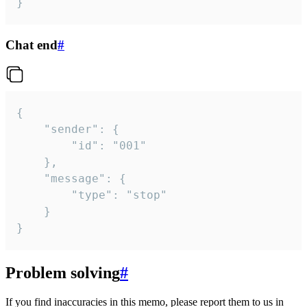
}
Chat end
#
{

	"sender": {

		"id": "001"

	},

	"message": {

		"type": "stop"

	}

}
Problem solving
#
If you find inaccuracies in this memo, please report them to us in