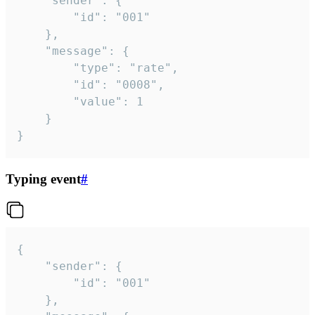
	"sender": {

		"id": "001"

	},

	"message": {

		"type": "rate",

		"id": "0008",

		"value": 1

	}

}
Typing event
#
{

	"sender": {

		"id": "001"

	},
