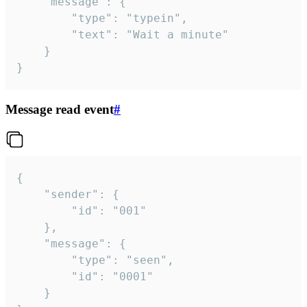
	"message": {

		"type": "typein",

		"text": "Wait a minute"

	}

}
Message read event
#
{

	"sender": {

		"id": "001"

	},

	"message": {

		"type": "seen",

		"id": "0001"

	}
