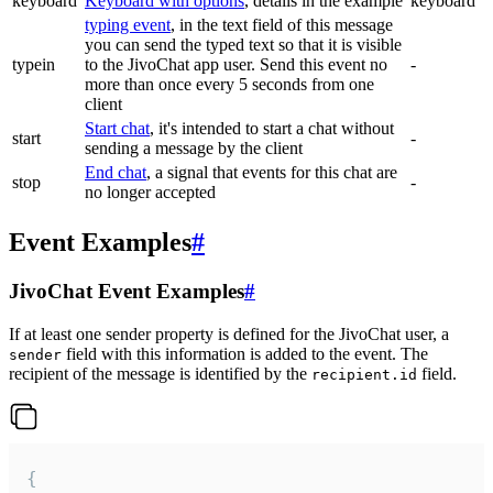
keyboard
Keyboard with options
, details in the example
keyboard
typing event
, in the text field of this message
you can send the typed text so that it is visible
typein
to the JivoChat app user. Send this event no
-
more than once every 5 seconds from one
client
Start chat
, it's intended to start a chat without
start
-
sending a message by the client
End chat
, a signal that events for this chat are
stop
-
no longer accepted
Event Examples
#
JivoChat Event Examples
#
If at least one sender property is defined for the JivoChat user, a
field with this information is added to the event. The
sender
recipient of the message is identified by the
field.
recipient.id
{
