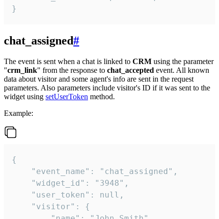
}
chat_assigned
#
The event is sent when a chat is linked to
CRM
using the parameter
"
crm_link
" from the response to
chat_accepted
event. All known
data about visitor and some agent's info are sent in the request
parameters. Also parameters include visitor's ID if it was sent to the
widget using
setUserToken
method.
Example:
{

    "event_name": "chat_assigned",

    "widget_id": "3948",

    "user_token": null,

    "visitor": {

        "name": "John Smith",
