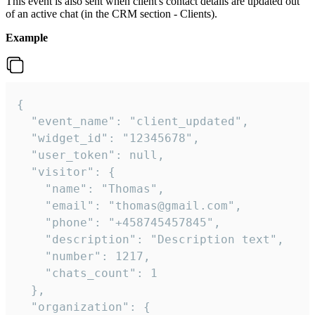
This event is also sent when client's contact details are updated out
of an active chat (in the CRM section - Clients).
Example
{

  "event_name": "client_updated",

  "widget_id": "12345678",

  "user_token": null,

  "visitor": {

    "name": "Thomas",

    "email": "thomas@gmail.com",

    "phone": "+458745457845",

    "description": "Description text",

    "number": 1217,

    "chats_count": 1

  },

  "organization": {
