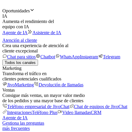
Oportunidades
IA
Aumenta el rendimiento del
equipo con IA
Agente de IA
Asistente de IA
Atención al cliente
Crea una experiencia de atención al
cliente excepcional
Chat para sitios
Chatbot
WhatsApp
Instagram
Telegram
Todos los canales
Marketing
Transforma el tráfico en
clientes potenciales cualificados
JivoMarketing
Devolución de llamadas
Ventas
Consigue más ventas, un mayor valor medio
de los pedidos y una mayor base de clientes
Teléfono empresarial de JivoChat
Chat de equipos de JivoChat
Integraciones
Teléfono Plus
Video llamadas
CRM
Agente de IA
Gestiona las preguntas
más frecuentes