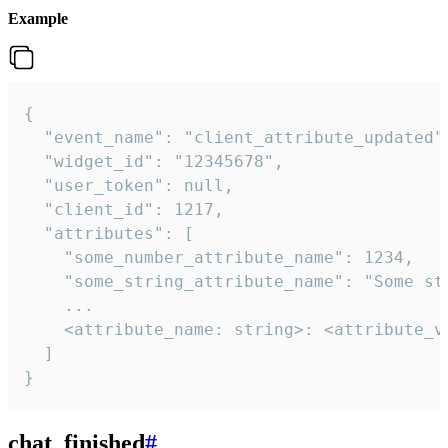
Example
{

  "event_name": "client_attribute_updated",
  "widget_id": "12345678",

  "user_token": null,

  "client_id": 1217,

  "attributes": [

    "some_number_attribute_name": 1234,

    "some_string_attribute_name": "Some str
    ...

    <attribute_name: string>: <attribute_va
  ]

}
chat_finished
#