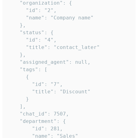
    "organization": {

      "id": "2",

      "name": "Company name"

    },

    "status": {

      "id": "4",

      "title": "contact_later"

    },

    "assigned_agent": null,

    "tags": [

      {

        "id": "7",

        "title": "Discount"

      }

    ],

    "chat_id": 7507,

    "department": {

        "id": 281,

        "name": "Sales"
