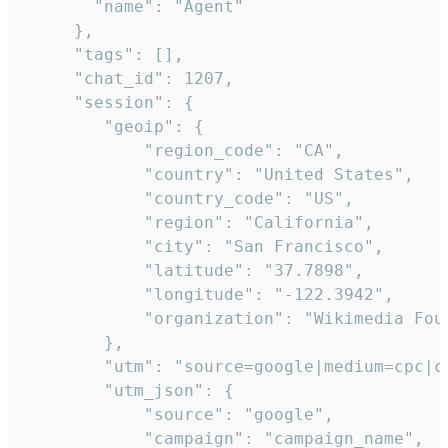
       "name": "Agent"

     },

     "tags": [],

     "chat_id": 1207,

     "session": {

        "geoip": {

            "region_code": "CA",

            "country": "United States",

            "country_code": "US",

            "region": "California",

            "city": "San Francisco",

            "latitude": "37.7898",

            "longitude": "-122.3942",

            "organization": "Wikimedia Foun
        },

        "utm": "source=google|medium=cpc|c
        "utm_json": {

            "source": "google",

            "campaign": "campaign_name",
