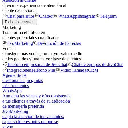
Atención al cliente
Crea una experiencia de atención al
cliente excepcional
Chat para sitios
Chatbot
WhatsApp
Instagram
Telegram
Todos los canales
Marketing
Transforma el tráfico en
clientes potenciales cualificados
JivoMarketing
Devolución de llamadas
Ventas
Consigue más ventas, un mayor valor medio
de los pedidos y una mayor base de clientes
Teléfono empresarial de JivoChat
Chat de equipos de JivoChat
Integraciones
Teléfono Plus
Video llamadas
CRM
Agente de IA
Gestiona las preguntas
más frecuentes
WhatsApp
Aumenta las ventas y ofrece asistencia
a tus clientes a través de su aplicación
de mensajería preferida
JivoMarketing
Capta la atención de tus visitantes:
capta su interés antes de que se
vayan