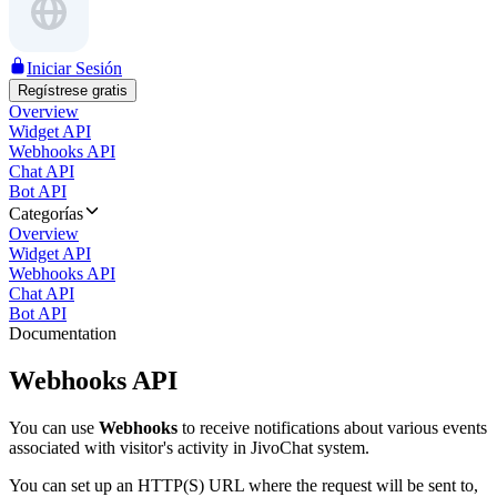
Iniciar Sesión
Regístrese gratis
Overview
Widget API
Webhooks API
Chat API
Bot API
Categorías
Overview
Widget API
Webhooks API
Chat API
Bot API
Documentation
Webhooks API
You can use
Webhooks
to receive notifications about various events
associated with visitor's activity in JivoChat system.
You can set up an HTTP(S) URL where the request will be sent to,