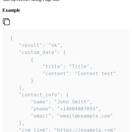
Example
 {

    "result": "ok",

    "custom_data": [

        {

            "title": "Title",

            "content": "Content text"

        }

    ],

    "contact_info": {

        "name": "John Smith",

        "phone": "+14084987855",

        "email": "email@example.com"

    },

    "crm_link": "https://example.com"
