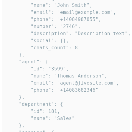
        "name": "John Smith",

        "email": "email@example.com",

        "phone": "+14084987855",

        "number": "2746",

        "description": "Description text",

        "social": {},

        "chats_count": 8

    },

    "agent": {

        "id": "3599",

        "name": "Thomas Anderson",

        "email": "agent@jivosite.com",

        "phone": "+14083682346"

    },

    "department": {

        "id": 181,

        "name": "Sales"

    },
