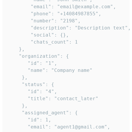
        "email": "email@example.com",

        "phone": "+14084987855",

        "number": "2198",

        "description": "Description text",

        "social": {},

        "chats_count": 1

    },

    "organization": {

       "id": "1",

       "name": "Company name"

     },

     "status": {

       "id": "4",

       "title": "contact_later"

     },

     "assigned_agent": {

       "id": 1,

       "email": "agent1@gmail.com",
