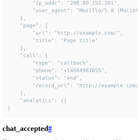
        "ip_addr": "208.80.152.201",

        "user_agent": "Mozilla/5.0 (Macint
    },

    "page": {

        "url": "http://example.com/",

        "title": "Page title"

    },

    "call": {

        "type": "callback",

        "phone": "+14084987855",

        "status": "end",

        "record_url": "http://example.com/r
    },

    "analytics": {}

}
chat_accepted
#