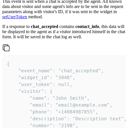
This event is sent when a chat is accepted by the agent. All known
data about visitor and some agent's info are to be sent in the request
parameters along with visitor's ID, if it was sent to the widget in
setUserToken
method.
If a response to
chat_accepted
contains
contact_info
, this data will
be displayed to the agent as if a visitor introduced himself in the chat
form. It will be saved in the chat log as well.
{

    "event_name": "chat_accepted",

    "widget_id": "3948",

    "user_token": null,

    "visitor": {

        "name": "John Smith",

        "email": "email@example.com",

        "phone": "+14084987855",

        "description": "Description text",

        "number": "2198",
