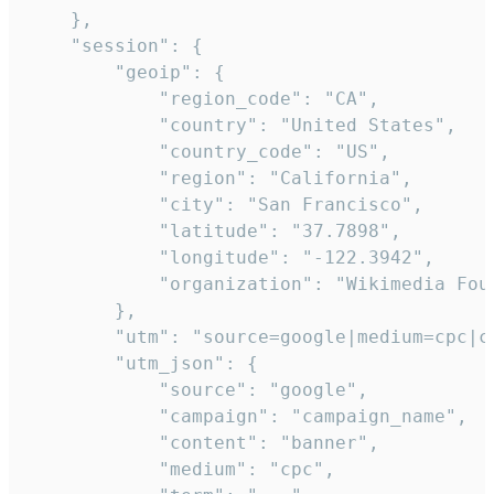
    },

    "session": {

        "geoip": {

            "region_code": "CA",

            "country": "United States",

            "country_code": "US",

            "region": "California",

            "city": "San Francisco",

            "latitude": "37.7898",

            "longitude": "-122.3942",

            "organization": "Wikimedia Foun
        },

        "utm": "source=google|medium=cpc|c
        "utm_json": {

            "source": "google",

            "campaign": "campaign_name",

            "content": "banner",

            "medium": "cpc",
