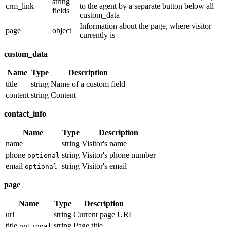
string
crm_link
to the agent by a separate button below all
fields
custom_data
Information about the page, where visitor
page
object
currently is
custom_data
Name
Type
Description
title
string
Name of a custom field
content
string
Content
contact_info
Name
Type
Description
name
string
Visitor's name
phone
string
Visitor's phone number
optional
email
string
Visitor's email
optional
page
Name
Type
Description
url
string
Current page URL
title
string
Page title
optional