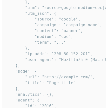
        },

        "utm": "source=google|medium=cpc|c
        "utm_json": {

            "source": "google",

            "campaign": "campaign_name",

            "content": "banner",

            "medium": "cpc",

            "term": "..."

        },

        "ip_addr": "208.80.152.201",

        "user_agent": "Mozilla/5.0 (Macint
    },

    "page": {

        "url": "http://example.com/",

        "title": "Page title"

    },

    "analytics": {},

    "agent": {

        "id": "2016",
