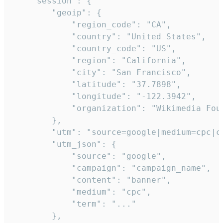
    "session": {

        "geoip": {

            "region_code": "CA",

            "country": "United States",

            "country_code": "US",

            "region": "California",

            "city": "San Francisco",

            "latitude": "37.7898",

            "longitude": "-122.3942",

            "organization": "Wikimedia Foun
        },

        "utm": "source=google|medium=cpc|c
        "utm_json": {

            "source": "google",

            "campaign": "campaign_name",

            "content": "banner",

            "medium": "cpc",

            "term": "..."

        },
