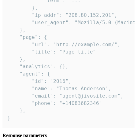
            "term": "..."

        },

        "ip_addr": "208.80.152.201",

        "user_agent": "Mozilla/5.0 (Macint
    },

    "page": {

        "url": "http://example.com/",

        "title": "Page title"

    },

    "analytics": {},

    "agent": {

        "id": "2016",

        "name": "Thomas Anderson",

        "email": "agent@jivosite.com",

        "phone": "+14083682346"

    },

}
Response parameters