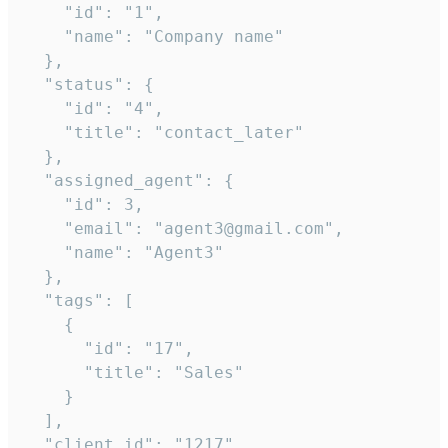
    "id": "1",

    "name": "Company name"

  },

  "status": {

    "id": "4",

    "title": "contact_later"

  },

  "assigned_agent": {

    "id": 3,

    "email": "agent3@gmail.com",

    "name": "Agent3"

  },

  "tags": [

    {

      "id": "17",

      "title": "Sales"

    }

  ],

  "client_id": "1217"
