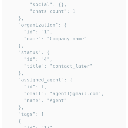
        "social": {},

        "chats_count": 1

    },

    "organization": {

      "id": "1",

      "name": "Company name"

    },

    "status": {

      "id": "4",

      "title": "contact_later"

    },

    "assigned_agent": {

      "id": 1,

      "email": "agent1@gmail.com",

      "name": "Agent"

    },

    "tags": [

    {

      "id": "17",
