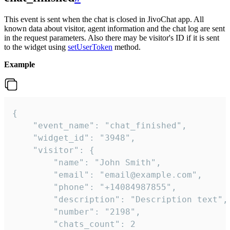
This event is sent when the chat is closed in JivoChat app. All
known data about visitor, agent information and the chat log are sent
in the request parameters. Also there may be visitor's ID if it is sent
to the widget using
setUserToken
method.
Example
{

    "event_name": "chat_finished",

    "widget_id": "3948",

    "visitor": {

        "name": "John Smith",

        "email": "email@example.com",

        "phone": "+14084987855",

        "description": "Description text",

        "number": "2198",

        "chats_count": 2
