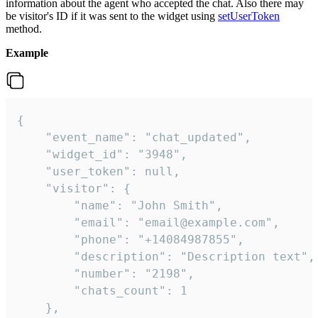
information about the agent who accepted the chat. Also there may
be visitor's ID if it was sent to the widget using
setUserToken
method.
Example
{

    "event_name": "chat_updated",

    "widget_id": "3948",

    "user_token": null,

    "visitor": {

        "name": "John Smith",

        "email": "email@example.com",

        "phone": "+14084987855",

        "description": "Description text",

        "number": "2198",

        "chats_count": 1

    },
