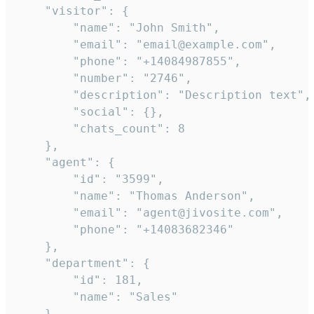
    "visitor": {

        "name": "John Smith",

        "email": "email@example.com",

        "phone": "+14084987855",

        "number": "2746",

        "description": "Description text",

        "social": {},

        "chats_count": 8

    },

    "agent": {

        "id": "3599",

        "name": "Thomas Anderson",

        "email": "agent@jivosite.com",

        "phone": "+14083682346"

    },

    "department": {

        "id": 181,

        "name": "Sales"

    },
