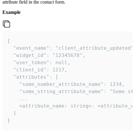
attribute field in the contact form.
Example
{

  "event_name": "client_attribute_updated",
  "widget_id": "12345678",

  "user_token": null,

  "client_id": 1217,

  "attributes": [

    "some_number_attribute_name": 1234,

    "some_string_attribute_name": "Some str
    ...

    <attribute_name: string>: <attribute_va
  ]

}