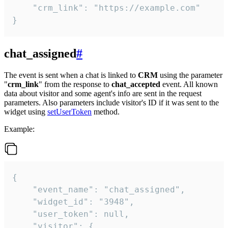
    "crm_link": "https://example.com"

}
chat_assigned
#
The event is sent when a chat is linked to
CRM
using the parameter
"
crm_link
" from the response to
chat_accepted
event. All known
data about visitor and some agent's info are sent in the request
parameters. Also parameters include visitor's ID if it was sent to the
widget using
setUserToken
method.
Example:
{

    "event_name": "chat_assigned",

    "widget_id": "3948",

    "user_token": null,

    "visitor": {
