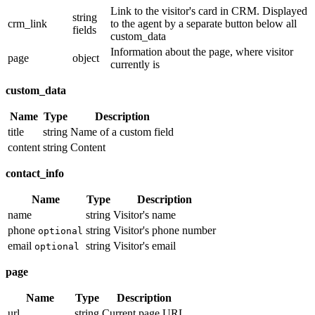
Link to the visitor's card in CRM. Displayed
string
crm_link
to the agent by a separate button below all
fields
custom_data
Information about the page, where visitor
page
object
currently is
custom_data
Name
Type
Description
title
string
Name of a custom field
content
string
Content
contact_info
Name
Type
Description
name
string
Visitor's name
phone
string
Visitor's phone number
optional
email
string
Visitor's email
optional
page
Name
Type
Description
url
string
Current page URL