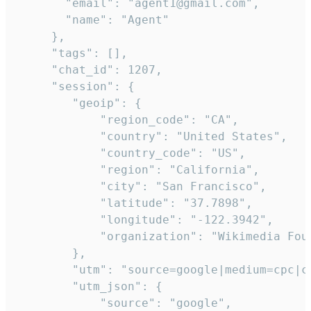
       "email": "agent1@gmail.com",

       "name": "Agent"

     },

     "tags": [],

     "chat_id": 1207,

     "session": {

        "geoip": {

            "region_code": "CA",

            "country": "United States",

            "country_code": "US",

            "region": "California",

            "city": "San Francisco",

            "latitude": "37.7898",

            "longitude": "-122.3942",

            "organization": "Wikimedia Foun
        },

        "utm": "source=google|medium=cpc|c
        "utm_json": {

            "source": "google",
