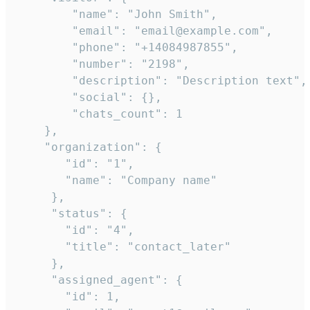
        "name": "John Smith",

        "email": "email@example.com",

        "phone": "+14084987855",

        "number": "2198",

        "description": "Description text",

        "social": {},

        "chats_count": 1

    },

    "organization": {

       "id": "1",

       "name": "Company name"

     },

     "status": {

       "id": "4",

       "title": "contact_later"

     },

     "assigned_agent": {

       "id": 1,
