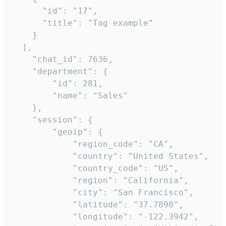
      "id": "17",

      "title": "Tag example"

    }

  ],

    "chat_id": 7636,

    "department": {

        "id": 281,

        "name": "Sales"

    },

    "session": {

        "geoip": {

            "region_code": "CA",

            "country": "United States",

            "country_code": "US",

            "region": "California",

            "city": "San Francisco",

            "latitude": "37.7898",

            "longitude": "-122.3942",
