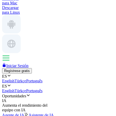
para Mac
Descargar
para Linux
Iniciar Sesión
Regístrese gratis
ES
English
Türkçe
Português
ES
English
Türkçe
Português
Oportunidades
IA
Aumenta el rendimiento del
equipo con IA
Agente de IA
Asistente de IA