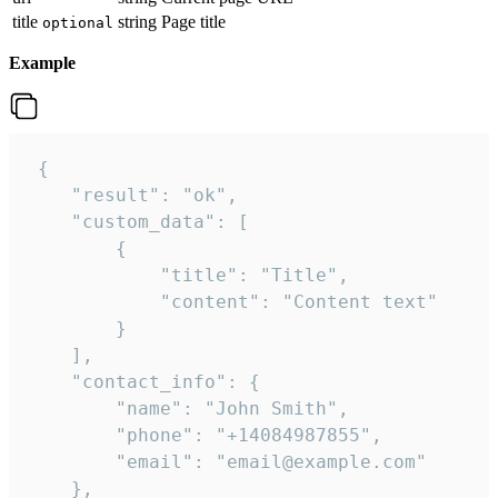
title
string
Page title
optional
Example
 {

    "result": "ok",

    "custom_data": [

        {

            "title": "Title",

            "content": "Content text"

        }

    ],

    "contact_info": {

        "name": "John Smith",

        "phone": "+14084987855",

        "email": "email@example.com"

    },
