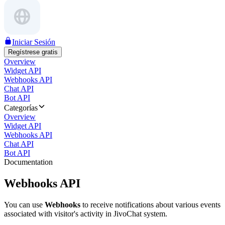
Iniciar Sesión
Regístrese gratis
Overview
Widget API
Webhooks API
Chat API
Bot API
Categorías
Overview
Widget API
Webhooks API
Chat API
Bot API
Documentation
Webhooks API
You can use
Webhooks
to receive notifications about various events
associated with visitor's activity in JivoChat system.