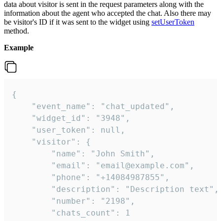
data about visitor is sent in the request parameters along with the
information about the agent who accepted the chat. Also there may
be visitor's ID if it was sent to the widget using
setUserToken
method.
Example
{

    "event_name": "chat_updated",

    "widget_id": "3948",

    "user_token": null,

    "visitor": {

        "name": "John Smith",

        "email": "email@example.com",

        "phone": "+14084987855",

        "description": "Description text",

        "number": "2198",

        "chats_count": 1
