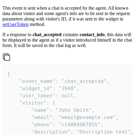
This event is sent when a chat is accepted by the agent. All known
data about visitor and some agent's info are to be sent in the request
parameters along with visitor's ID, if it was sent to the widget in
setUserToken
method.
If a response to
chat_accepted
contains
contact_info
, this data will
be displayed to the agent as if a visitor introduced himself in the chat
form. It will be saved in the chat log as well.
{

    "event_name": "chat_accepted",

    "widget_id": "3948",

    "user_token": null,

    "visitor": {

        "name": "John Smith",

        "email": "email@example.com",

        "phone": "+14084987855",

        "description": "Description text",
