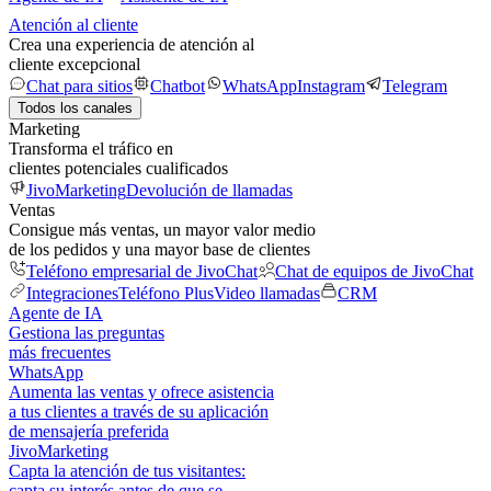
Atención al cliente
Crea una experiencia de atención al
cliente excepcional
Chat para sitios
Chatbot
WhatsApp
Instagram
Telegram
Todos los canales
Marketing
Transforma el tráfico en
clientes potenciales cualificados
JivoMarketing
Devolución de llamadas
Ventas
Consigue más ventas, un mayor valor medio
de los pedidos y una mayor base de clientes
Teléfono empresarial de JivoChat
Chat de equipos de JivoChat
Integraciones
Teléfono Plus
Video llamadas
CRM
Agente de IA
Gestiona las preguntas
más frecuentes
WhatsApp
Aumenta las ventas y ofrece asistencia
a tus clientes a través de su aplicación
de mensajería preferida
JivoMarketing
Capta la atención de tus visitantes:
capta su interés antes de que se