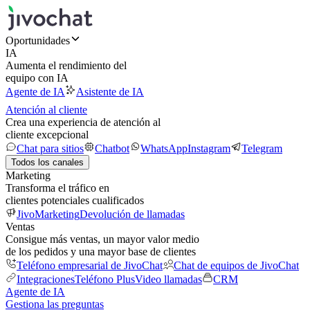
Oportunidades
IA
Aumenta el rendimiento del
equipo con IA
Agente de IA
Asistente de IA
Atención al cliente
Crea una experiencia de atención al
cliente excepcional
Chat para sitios
Chatbot
WhatsApp
Instagram
Telegram
Todos los canales
Marketing
Transforma el tráfico en
clientes potenciales cualificados
JivoMarketing
Devolución de llamadas
Ventas
Consigue más ventas, un mayor valor medio
de los pedidos y una mayor base de clientes
Teléfono empresarial de JivoChat
Chat de equipos de JivoChat
Integraciones
Teléfono Plus
Video llamadas
CRM
Agente de IA
Gestiona las preguntas