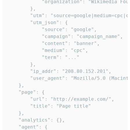
            "organization": "Wikimedia Foun
        },

        "utm": "source=google|medium=cpc|c
        "utm_json": {

            "source": "google",

            "campaign": "campaign_name",

            "content": "banner",

            "medium": "cpc",

            "term": "..."

        },

        "ip_addr": "208.80.152.201",

        "user_agent": "Mozilla/5.0 (Macint
    },

    "page": {

        "url": "http://example.com/",

        "title": "Page title"

    },

    "analytics": {},

    "agent": {
