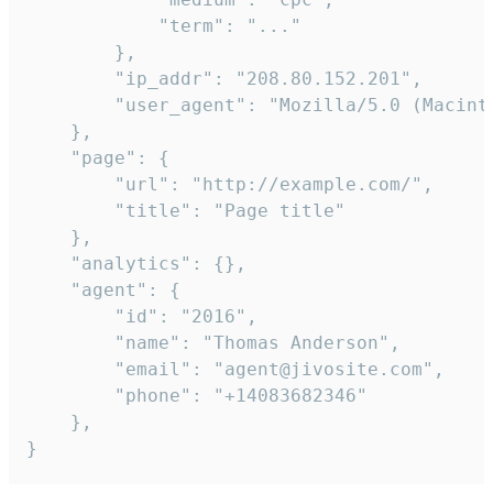
            "term": "..."

        },

        "ip_addr": "208.80.152.201",

        "user_agent": "Mozilla/5.0 (Macint
    },

    "page": {

        "url": "http://example.com/",

        "title": "Page title"

    },

    "analytics": {},

    "agent": {

        "id": "2016",

        "name": "Thomas Anderson",

        "email": "agent@jivosite.com",

        "phone": "+14083682346"

    },

}