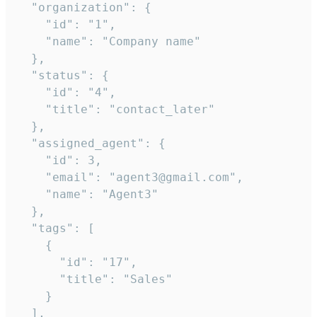
  "organization": {

    "id": "1",

    "name": "Company name"

  },

  "status": {

    "id": "4",

    "title": "contact_later"

  },

  "assigned_agent": {

    "id": 3,

    "email": "agent3@gmail.com",

    "name": "Agent3"

  },

  "tags": [

    {

      "id": "17",

      "title": "Sales"

    }

  ],
