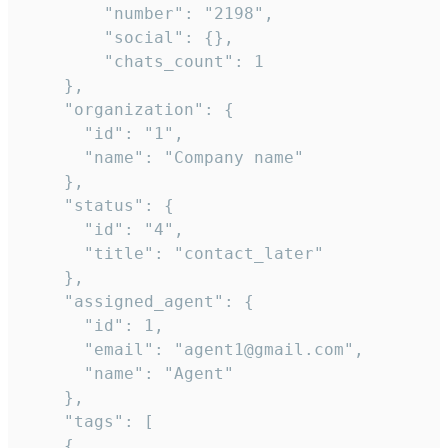
        "number": "2198",

        "social": {},

        "chats_count": 1

    },

    "organization": {

      "id": "1",

      "name": "Company name"

    },

    "status": {

      "id": "4",

      "title": "contact_later"

    },

    "assigned_agent": {

      "id": 1,

      "email": "agent1@gmail.com",

      "name": "Agent"

    },

    "tags": [

    {
