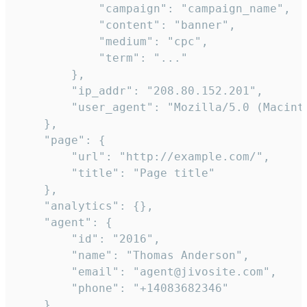
            "campaign": "campaign_name",

            "content": "banner",

            "medium": "cpc",

            "term": "..."

        },

        "ip_addr": "208.80.152.201",

        "user_agent": "Mozilla/5.0 (Macint
    },

    "page": {

        "url": "http://example.com/",

        "title": "Page title"

    },

    "analytics": {},

    "agent": {

        "id": "2016",

        "name": "Thomas Anderson",

        "email": "agent@jivosite.com",

        "phone": "+14083682346"

    },
