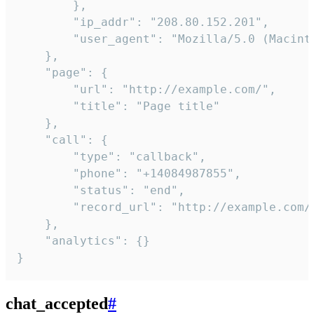
        },

        "ip_addr": "208.80.152.201",

        "user_agent": "Mozilla/5.0 (Macint
    },

    "page": {

        "url": "http://example.com/",

        "title": "Page title"

    },

    "call": {

        "type": "callback",

        "phone": "+14084987855",

        "status": "end",

        "record_url": "http://example.com/r
    },

    "analytics": {}

}
chat_accepted
#