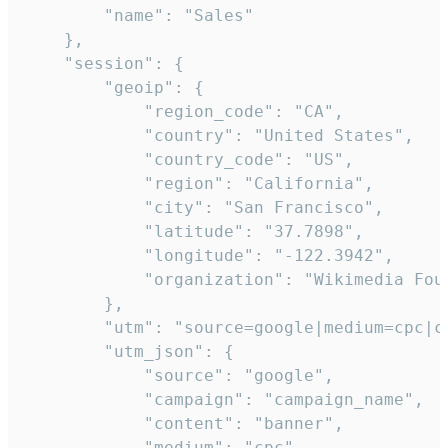
        "name": "Sales"

    },

    "session": {

        "geoip": {

            "region_code": "CA",

            "country": "United States",

            "country_code": "US",

            "region": "California",

            "city": "San Francisco",

            "latitude": "37.7898",

            "longitude": "-122.3942",

            "organization": "Wikimedia Foun
        },

        "utm": "source=google|medium=cpc|c
        "utm_json": {

            "source": "google",

            "campaign": "campaign_name",

            "content": "banner",

            "medium": "cpc",
