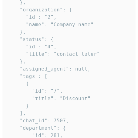
    },

    "organization": {

      "id": "2",

      "name": "Company name"

    },

    "status": {

      "id": "4",

      "title": "contact_later"

    },

    "assigned_agent": null,

    "tags": [

      {

        "id": "7",

        "title": "Discount"

      }

    ],

    "chat_id": 7507,

    "department": {

        "id": 281,
