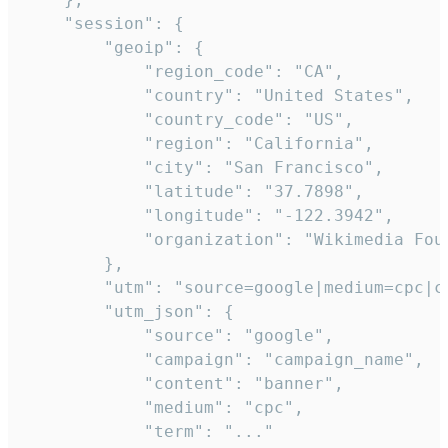
    "session": {

        "geoip": {

            "region_code": "CA",

            "country": "United States",

            "country_code": "US",

            "region": "California",

            "city": "San Francisco",

            "latitude": "37.7898",

            "longitude": "-122.3942",

            "organization": "Wikimedia Foun
        },

        "utm": "source=google|medium=cpc|c
        "utm_json": {

            "source": "google",

            "campaign": "campaign_name",

            "content": "banner",

            "medium": "cpc",

            "term": "..."
