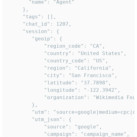
       "name": "Agent"

     },

     "tags": [],

     "chat_id": 1207,

     "session": {

        "geoip": {

            "region_code": "CA",

            "country": "United States",

            "country_code": "US",

            "region": "California",

            "city": "San Francisco",

            "latitude": "37.7898",

            "longitude": "-122.3942",

            "organization": "Wikimedia Foun
        },

        "utm": "source=google|medium=cpc|c
        "utm_json": {

            "source": "google",

            "campaign": "campaign_name",
