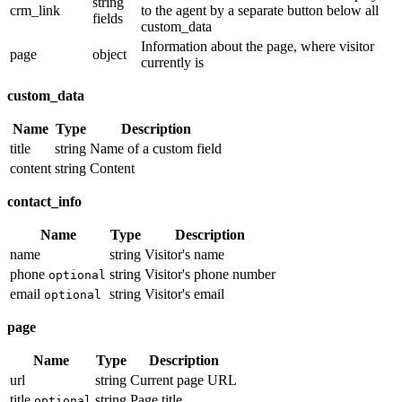
string
crm_link
to the agent by a separate button below all
fields
custom_data
Information about the page, where visitor
page
object
currently is
custom_data
Name
Type
Description
title
string
Name of a custom field
content
string
Content
contact_info
Name
Type
Description
name
string
Visitor's name
phone
string
Visitor's phone number
optional
email
string
Visitor's email
optional
page
Name
Type
Description
url
string
Current page URL
title
string
Page title
optional