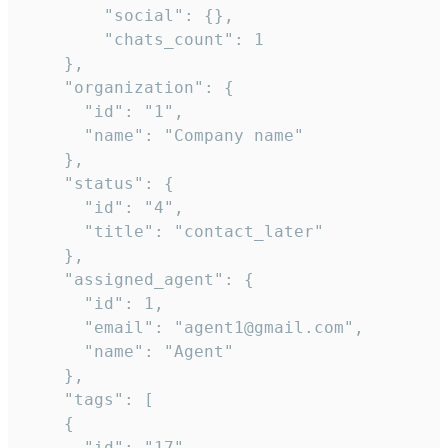
        "social": {},

        "chats_count": 1

    },

    "organization": {

      "id": "1",

      "name": "Company name"

    },

    "status": {

      "id": "4",

      "title": "contact_later"

    },

    "assigned_agent": {

      "id": 1,

      "email": "agent1@gmail.com",

      "name": "Agent"

    },

    "tags": [

    {

      "id": "17",
