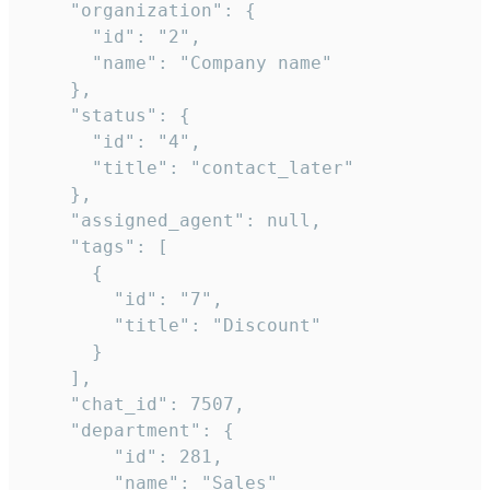
    "organization": {

      "id": "2",

      "name": "Company name"

    },

    "status": {

      "id": "4",

      "title": "contact_later"

    },

    "assigned_agent": null,

    "tags": [

      {

        "id": "7",

        "title": "Discount"

      }

    ],

    "chat_id": 7507,

    "department": {

        "id": 281,

        "name": "Sales"
