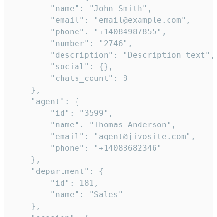
        "name": "John Smith",

        "email": "email@example.com",

        "phone": "+14084987855",

        "number": "2746",

        "description": "Description text",

        "social": {},

        "chats_count": 8

    },

    "agent": {

        "id": "3599",

        "name": "Thomas Anderson",

        "email": "agent@jivosite.com",

        "phone": "+14083682346"

    },

    "department": {

        "id": 181,

        "name": "Sales"

    },
