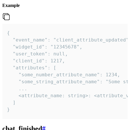
Example
{

  "event_name": "client_attribute_updated",
  "widget_id": "12345678",

  "user_token": null,

  "client_id": 1217,

  "attributes": [

    "some_number_attribute_name": 1234,

    "some_string_attribute_name": "Some str
    ...

    <attribute_name: string>: <attribute_va
  ]

}
chat_finished
#