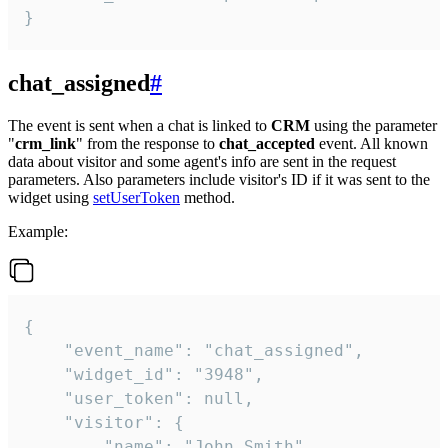
}
chat_assigned
#
The event is sent when a chat is linked to
CRM
using the parameter
"
crm_link
" from the response to
chat_accepted
event. All known
data about visitor and some agent's info are sent in the request
parameters. Also parameters include visitor's ID if it was sent to the
widget using
setUserToken
method.
Example:
{

    "event_name": "chat_assigned",

    "widget_id": "3948",

    "user_token": null,

    "visitor": {

        "name": "John Smith",
