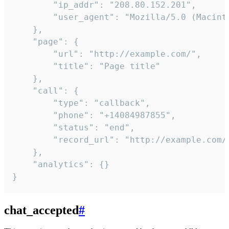
        "ip_addr": "208.80.152.201",

        "user_agent": "Mozilla/5.0 (Macint
    },

    "page": {

        "url": "http://example.com/",

        "title": "Page title"

    },

    "call": {

        "type": "callback",

        "phone": "+14084987855",

        "status": "end",

        "record_url": "http://example.com/r
    },

    "analytics": {}

}
chat_accepted
#