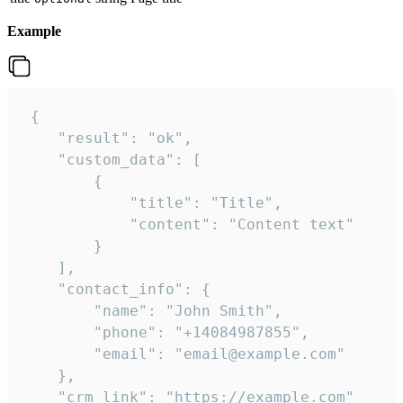
Example
 {

    "result": "ok",

    "custom_data": [

        {

            "title": "Title",

            "content": "Content text"

        }

    ],

    "contact_info": {

        "name": "John Smith",

        "phone": "+14084987855",

        "email": "email@example.com"

    },

    "crm_link": "https://example.com"
