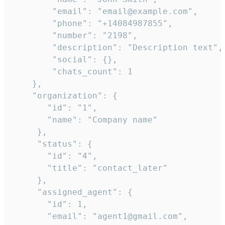
        "email": "email@example.com",

        "phone": "+14084987855",

        "number": "2198",

        "description": "Description text",

        "social": {},

        "chats_count": 1

    },

    "organization": {

       "id": "1",

       "name": "Company name"

     },

     "status": {

       "id": "4",

       "title": "contact_later"

     },

     "assigned_agent": {

       "id": 1,

       "email": "agent1@gmail.com",
