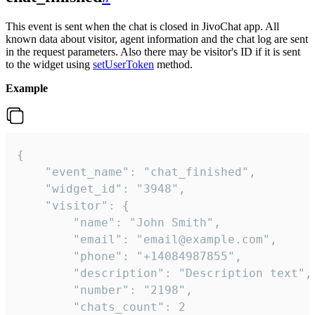
This event is sent when the chat is closed in JivoChat app. All
known data about visitor, agent information and the chat log are sent
in the request parameters. Also there may be visitor's ID if it is sent
to the widget using
setUserToken
method.
Example
{

    "event_name": "chat_finished",

    "widget_id": "3948",

    "visitor": {

        "name": "John Smith",

        "email": "email@example.com",

        "phone": "+14084987855",

        "description": "Description text",

        "number": "2198",

        "chats_count": 2
