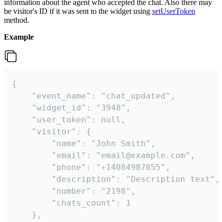
information about the agent who accepted the chat. Also there may
be visitor's ID if it was sent to the widget using
setUserToken
method.
Example
{

    "event_name": "chat_updated",

    "widget_id": "3948",

    "user_token": null,

    "visitor": {

        "name": "John Smith",

        "email": "email@example.com",

        "phone": "+14084987855",

        "description": "Description text",

        "number": "2198",

        "chats_count": 1

    },
