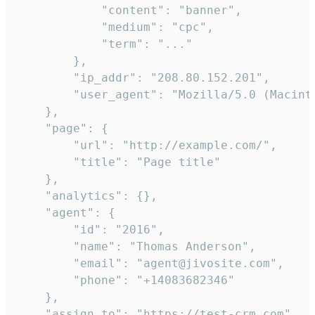
            "content": "banner",

            "medium": "cpc",

            "term": "..."

        },

        "ip_addr": "208.80.152.201",

        "user_agent": "Mozilla/5.0 (Macint
    },

    "page": {

        "url": "http://example.com/",

        "title": "Page title"

    },

    "analytics": {},

    "agent": {

        "id": "2016",

        "name": "Thomas Anderson",

        "email": "agent@jivosite.com",

        "phone": "+14083682346"

    },

    "assign_to": "https://test-crm.com",
