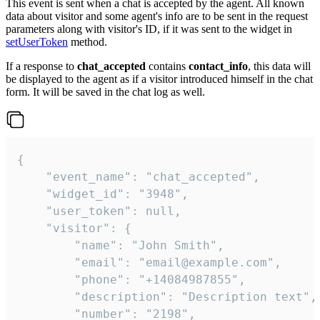
This event is sent when a chat is accepted by the agent. All known
data about visitor and some agent's info are to be sent in the request
parameters along with visitor's ID, if it was sent to the widget in
setUserToken
method.
If a response to
chat_accepted
contains
contact_info
, this data will
be displayed to the agent as if a visitor introduced himself in the chat
form. It will be saved in the chat log as well.
{

    "event_name": "chat_accepted",

    "widget_id": "3948",

    "user_token": null,

    "visitor": {

        "name": "John Smith",

        "email": "email@example.com",

        "phone": "+14084987855",

        "description": "Description text",

        "number": "2198",
