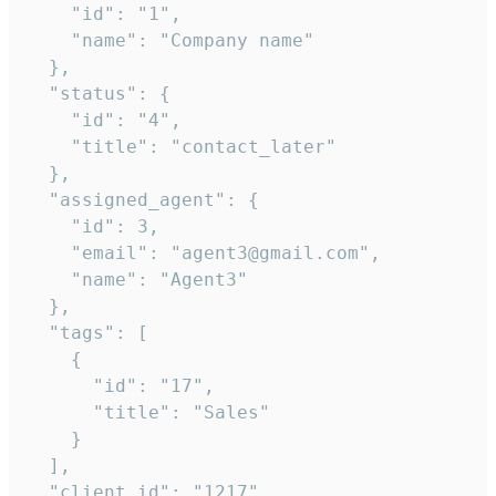
    "id": "1",

    "name": "Company name"

  },

  "status": {

    "id": "4",

    "title": "contact_later"

  },

  "assigned_agent": {

    "id": 3,

    "email": "agent3@gmail.com",

    "name": "Agent3"

  },

  "tags": [

    {

      "id": "17",

      "title": "Sales"

    }

  ],

  "client_id": "1217"
