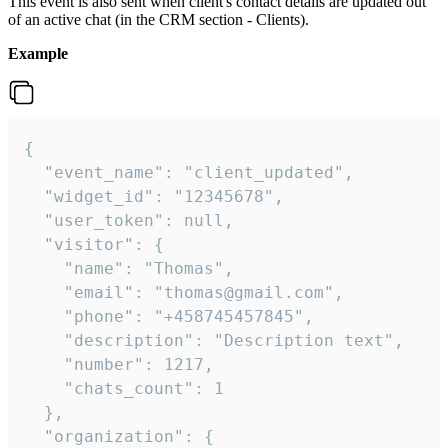
This event is also sent when client's contact details are updated out
of an active chat (in the CRM section - Clients).
Example
{

  "event_name": "client_updated",

  "widget_id": "12345678",

  "user_token": null,

  "visitor": {

    "name": "Thomas",

    "email": "thomas@gmail.com",

    "phone": "+458745457845",

    "description": "Description text",

    "number": 1217,

    "chats_count": 1

  },

  "organization": {
