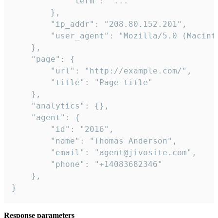
            "term": "..."

        },

        "ip_addr": "208.80.152.201",

        "user_agent": "Mozilla/5.0 (Macint
    },

    "page": {

        "url": "http://example.com/",

        "title": "Page title"

    },

    "analytics": {},

    "agent": {

        "id": "2016",

        "name": "Thomas Anderson",

        "email": "agent@jivosite.com",

        "phone": "+14083682346"

    },

}
Response parameters