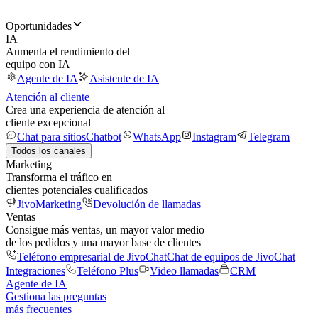
Oportunidades
IA
Aumenta el rendimiento del
equipo con IA
Agente de IA
Asistente de IA
Atención al cliente
Crea una experiencia de atención al
cliente excepcional
Chat para sitios
Chatbot
WhatsApp
Instagram
Telegram
Todos los canales
Marketing
Transforma el tráfico en
clientes potenciales cualificados
JivoMarketing
Devolución de llamadas
Ventas
Consigue más ventas, un mayor valor medio
de los pedidos y una mayor base de clientes
Teléfono empresarial de JivoChat
Chat de equipos de JivoChat
Integraciones
Teléfono Plus
Video llamadas
CRM
Agente de IA
Gestiona las preguntas
más frecuentes