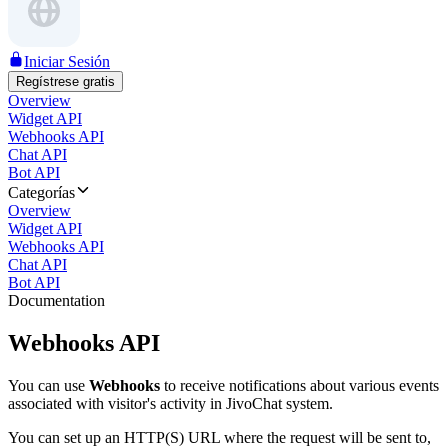
Iniciar Sesión
Regístrese gratis
Overview
Widget API
Webhooks API
Chat API
Bot API
Categorías
Overview
Widget API
Webhooks API
Chat API
Bot API
Documentation
Webhooks API
You can use
Webhooks
to receive notifications about various events
associated with visitor's activity in JivoChat system.
You can set up an HTTP(S) URL where the request will be sent to,