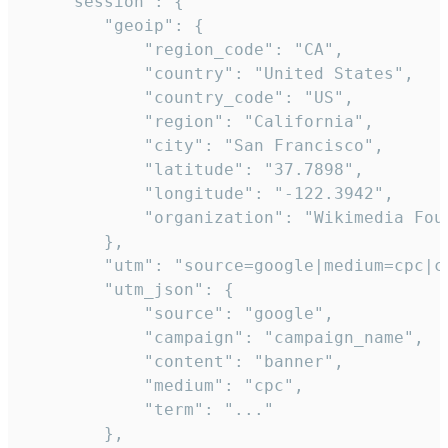
    "session": {

        "geoip": {

            "region_code": "CA",

            "country": "United States",

            "country_code": "US",

            "region": "California",

            "city": "San Francisco",

            "latitude": "37.7898",

            "longitude": "-122.3942",

            "organization": "Wikimedia Foun
        },

        "utm": "source=google|medium=cpc|c
        "utm_json": {

            "source": "google",

            "campaign": "campaign_name",

            "content": "banner",

            "medium": "cpc",

            "term": "..."

        },
