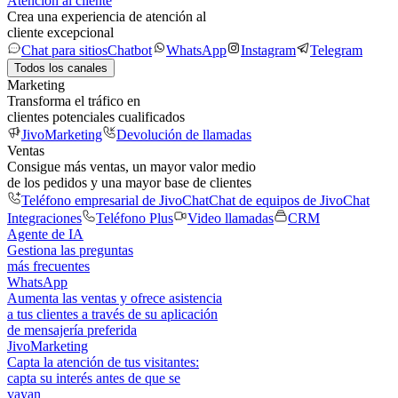
Atención al cliente
Crea una experiencia de atención al
cliente excepcional
Chat para sitios
Chatbot
WhatsApp
Instagram
Telegram
Todos los canales
Marketing
Transforma el tráfico en
clientes potenciales cualificados
JivoMarketing
Devolución de llamadas
Ventas
Consigue más ventas, un mayor valor medio
de los pedidos y una mayor base de clientes
Teléfono empresarial de JivoChat
Chat de equipos de JivoChat
Integraciones
Teléfono Plus
Video llamadas
CRM
Agente de IA
Gestiona las preguntas
más frecuentes
WhatsApp
Aumenta las ventas y ofrece asistencia
a tus clientes a través de su aplicación
de mensajería preferida
JivoMarketing
Capta la atención de tus visitantes:
capta su interés antes de que se
vayan