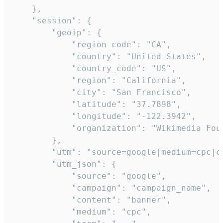
    },

    "session": {

        "geoip": {

            "region_code": "CA",

            "country": "United States",

            "country_code": "US",

            "region": "California",

            "city": "San Francisco",

            "latitude": "37.7898",

            "longitude": "-122.3942",

            "organization": "Wikimedia Foun
        },

        "utm": "source=google|medium=cpc|c
        "utm_json": {

            "source": "google",

            "campaign": "campaign_name",

            "content": "banner",

            "medium": "cpc",
