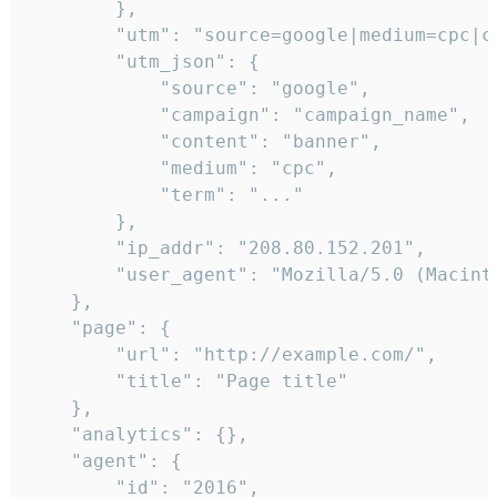
        },

        "utm": "source=google|medium=cpc|c
        "utm_json": {

            "source": "google",

            "campaign": "campaign_name",

            "content": "banner",

            "medium": "cpc",

            "term": "..."

        },

        "ip_addr": "208.80.152.201",

        "user_agent": "Mozilla/5.0 (Macint
    },

    "page": {

        "url": "http://example.com/",

        "title": "Page title"

    },

    "analytics": {},

    "agent": {

        "id": "2016",
