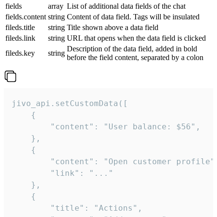
fields
array
List of additional data fields of the chat
fields.content
string
Content of data field. Tags will be insulated
fileds.title
string
Title shown above a data field
fileds.link
string
URL that opens when the data field is clicked
Description of the data field, added in bold
fileds.key
string
before the field content, separated by a colon
jivo_api.setCustomData([

    {

        "content": "User balance: $56",

    },

    {

        "content": "Open customer profile",
        "link": "..."

    },

    {

        "title": "Actions",
