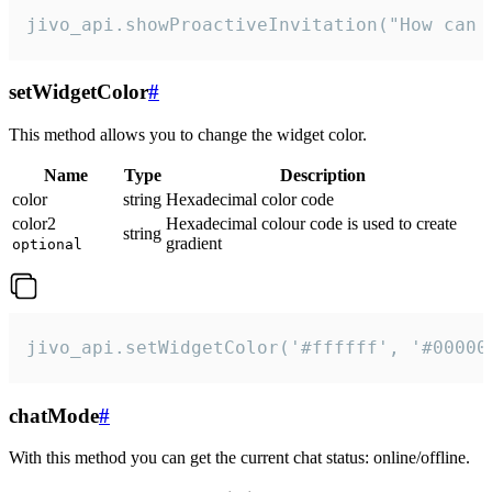
jivo_api.showProactiveInvitation("How can 
setWidgetColor
#
This method allows you to change the widget color.
Name
Type
Description
color
string
Hexadecimal color code
color2
Hexadecimal colour code is used to create
string
gradient
optional
jivo_api.setWidgetColor('#ffffff', '#00000
chatMode
#
With this method you can get the current chat status: online/offline.