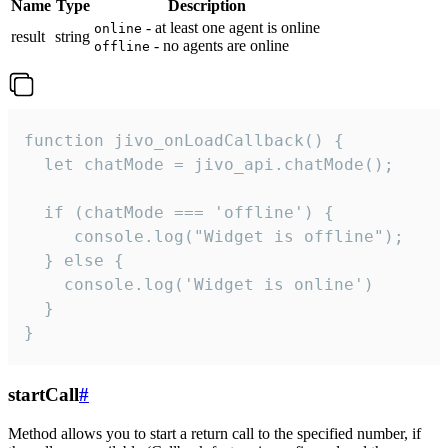
Name
Type
Description
- at least one agent is online
online
result
string
- no agents are online
offline
function jivo_onLoadCallback() {

  let chatMode = jivo_api.chatMode();

  if (chatMode === 'offline') {

     console.log("Widget is offline");

  } else {

    console.log('Widget is online')

  }

}
startCall
#
Method allows you to start a return call to the specified number, if