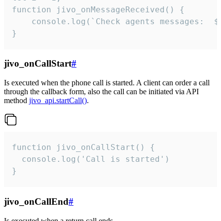
function jivo_onMessageReceived() {

	console.log(`Check agents messages:  ${i++}`)

}
jivo_onCallStart
#
Is executed when the phone call is started. A client can order a call
through the callback form, also the call can be initiated via API
method
jivo_api.startCall()
.
function jivo_onCallStart() {

  console.log('Call is started')

}
jivo_onCallEnd
#
Is executed when a return call ends.