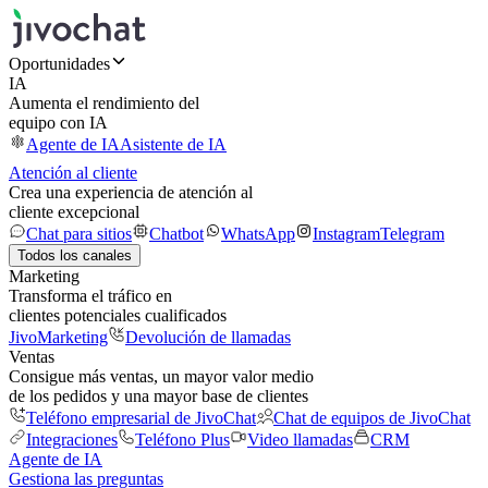
Oportunidades
IA
Aumenta el rendimiento del
equipo con IA
Agente de IA
Asistente de IA
Atención al cliente
Crea una experiencia de atención al
cliente excepcional
Chat para sitios
Chatbot
WhatsApp
Instagram
Telegram
Todos los canales
Marketing
Transforma el tráfico en
clientes potenciales cualificados
JivoMarketing
Devolución de llamadas
Ventas
Consigue más ventas, un mayor valor medio
de los pedidos y una mayor base de clientes
Teléfono empresarial de JivoChat
Chat de equipos de JivoChat
Integraciones
Teléfono Plus
Video llamadas
CRM
Agente de IA
Gestiona las preguntas