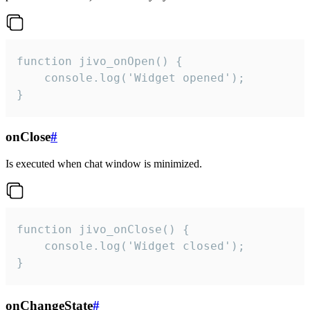
function jivo_onOpen() {

    console.log('Widget opened');

}
onClose
#
Is executed when chat window is minimized.
function jivo_onClose() {

    console.log('Widget closed');

}
onChangeState
#