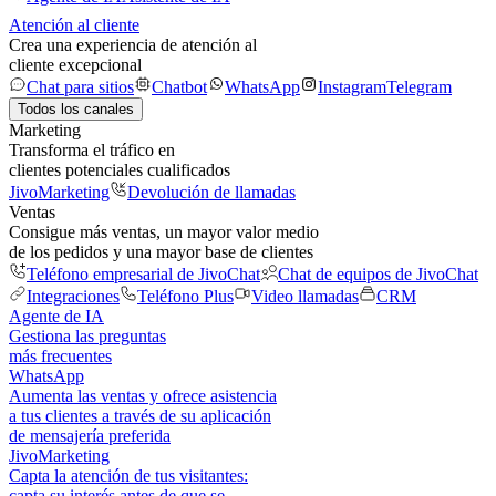
Atención al cliente
Crea una experiencia de atención al
cliente excepcional
Chat para sitios
Chatbot
WhatsApp
Instagram
Telegram
Todos los canales
Marketing
Transforma el tráfico en
clientes potenciales cualificados
JivoMarketing
Devolución de llamadas
Ventas
Consigue más ventas, un mayor valor medio
de los pedidos y una mayor base de clientes
Teléfono empresarial de JivoChat
Chat de equipos de JivoChat
Integraciones
Teléfono Plus
Video llamadas
CRM
Agente de IA
Gestiona las preguntas
más frecuentes
WhatsApp
Aumenta las ventas y ofrece asistencia
a tus clientes a través de su aplicación
de mensajería preferida
JivoMarketing
Capta la atención de tus visitantes:
capta su interés antes de que se