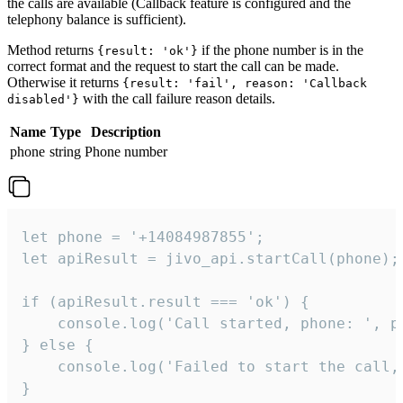
the calls are available (Callback feature is configured and the
telephony balance is sufficient).
Method returns
if the phone number is in the
{result: 'ok'}
correct format and the request to start the call can be made.
Otherwise it returns
{result: 'fail', reason: 'Callback
with the call failure reason details.
disabled'}
Name
Type
Description
phone
string
Phone number
let phone = '+14084987855';

let apiResult = jivo_api.startCall(phone);

if (apiResult.result === 'ok') {

    console.log('Call started, phone: ', ph
} else {

    console.log('Failed to start the call,
}