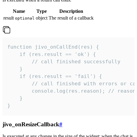
Name
Type
Description
result
object
The result of a callback
optional
function jivo_onCallEnd(res) {

    if (res.result == 'ok') {

        // call finished successfully

    }

    if (res.result == 'fail') {

        // call finished with errors or can
        console.log(res.reason); // reason 
    }

}
jivo_onResizeCallback
#
Is executed at any change in the size of the widget: when the chat is