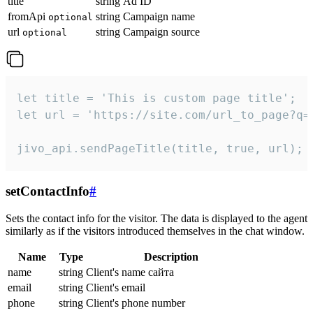
title
string
Ad ID
fromApi
string
Campaign name
optional
url
string
Campaign source
optional
let title = 'This is custom page title';

let url = 'https://site.com/url_to_page?q=p
jivo_api.sendPageTitle(title, true, url);
setContactInfo
#
Sets the contact info for the visitor. The data is displayed to the agent
similarly as if the visitors introduced themselves in the chat window.
Name
Type
Description
name
string
Client's name сайта
email
string
Client's email
phone
string
Client's phone number