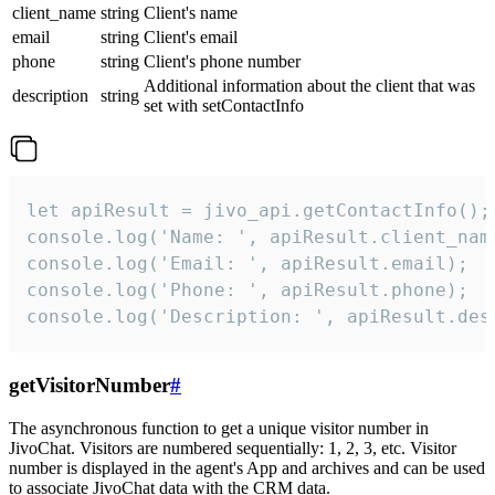
client_name
string
Client's name
email
string
Client's email
phone
string
Client's phone number
Additional information about the client that was
description
string
set with setContactInfo
let apiResult = jivo_api.getContactInfo();

console.log('Name: ', apiResult.client_name
console.log('Email: ', apiResult.email);

console.log('Phone: ', apiResult.phone);

console.log('Description: ', apiResult.des
getVisitorNumber
#
The asynchronous function to get a unique visitor number in
JivoChat. Visitors are numbered sequentially: 1, 2, 3, etc. Visitor
number is displayed in the agent's App and archives and can be used
to associate JivoChat data with the CRM data.