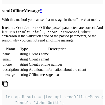
sendOfflineMessage
#
With this method you can send a message in the offline chat mode.
It returns
if the passed parameters are correct. And
{result: 'ok'}
it returns
, where
{result: 'fail', error: errReason}
errReason is the validation error of the passed parameters, or the
reason why you can not send an offline message.
Name
Type
Description
name
string
Client's name
email
string
Client's email
phone
string
Client's phone number
description
string
Additional information about the client
message
string
Offline message text
let apiResult = jivo_api.sendOfflineMessage
    "name": "John Smith",
