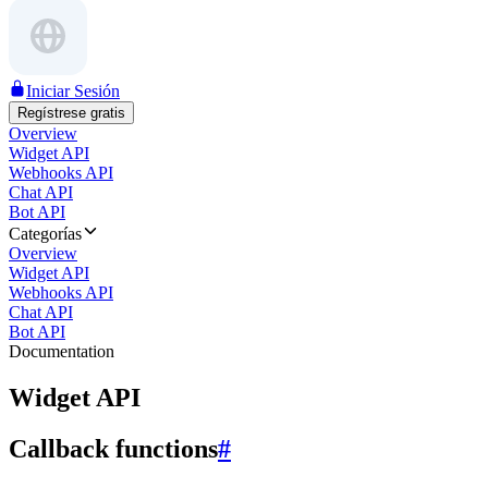
Iniciar Sesión
Regístrese gratis
Overview
Widget API
Webhooks API
Chat API
Bot API
Categorías
Overview
Widget API
Webhooks API
Chat API
Bot API
Documentation
Widget API
Callback functions
#