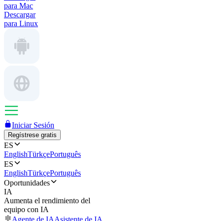
para Mac
Descargar
para Linux
Iniciar Sesión
Regístrese gratis
ES
English
Türkçe
Português
ES
English
Türkçe
Português
Oportunidades
IA
Aumenta el rendimiento del
equipo con IA
Agente de IA
Asistente de IA