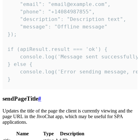
    "email": "email@example.com",

    "phone": "+14084987855",

    "description": "Description text",

    "message": "Offline message"

});

if (apiResult.result === 'ok') {

    console.log('Message sent successfully'
} else {

    console.log('Error sending message, rea
}
sendPageTitle
#
Updates the title of the page the client is currently viewing and the
page URL in the JivoChat app, which may be useful for SPA
applications.
Name
Type
Description