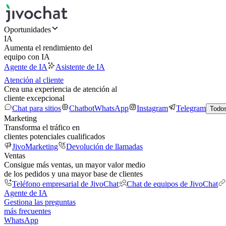
Oportunidades
IA
Aumenta el rendimiento del
equipo con IA
Agente de IA
Asistente de IA
Atención al cliente
Crea una experiencia de atención al
cliente excepcional
Chat para sitios
Chatbot
WhatsApp
Instagram
Telegram
Todos
Marketing
Transforma el tráfico en
clientes potenciales cualificados
JivoMarketing
Devolución de llamadas
Ventas
Consigue más ventas, un mayor valor medio
de los pedidos y una mayor base de clientes
Teléfono empresarial de JivoChat
Chat de equipos de JivoChat
Agente de IA
Gestiona las preguntas
más frecuentes
WhatsApp