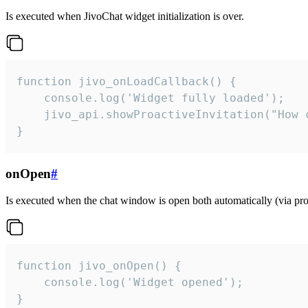
Is executed when JivoChat widget initialization is over.
function jivo_onLoadCallback() {

    console.log('Widget fully loaded');

    jivo_api.showProactiveInvitation("How c
}
onOpen
#
Is executed when the chat window is open both automatically (via proa
function jivo_onOpen() {

    console.log('Widget opened');

}