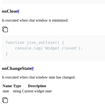
onClose
#
Is executed when chat window is minimized.
function jivo_onClose() {

    console.log('Widget closed');

}
onChangeState
#
Is executed when chat window state has changed.
Name
Type
Description
state
string
Current widget state