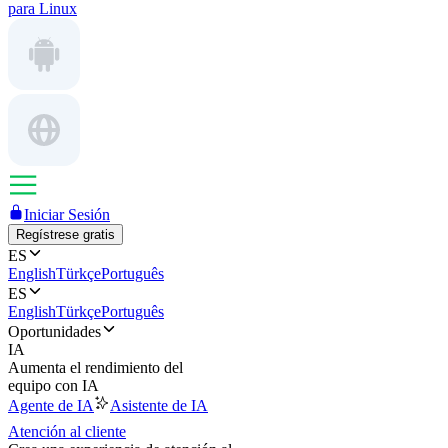
para Linux
Iniciar Sesión
Regístrese gratis
ES
English
Türkçe
Português
ES
English
Türkçe
Português
Oportunidades
IA
Aumenta el rendimiento del
equipo con IA
Agente de IA
Asistente de IA
Atención al cliente