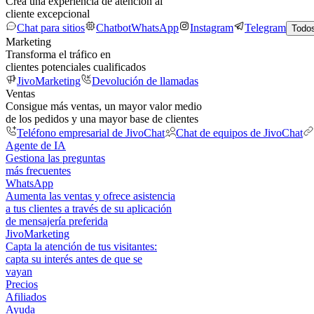
Crea una experiencia de atención al
cliente excepcional
Chat para sitios
Chatbot
WhatsApp
Instagram
Telegram
Todos
Marketing
Transforma el tráfico en
clientes potenciales cualificados
JivoMarketing
Devolución de llamadas
Ventas
Consigue más ventas, un mayor valor medio
de los pedidos y una mayor base de clientes
Teléfono empresarial de JivoChat
Chat de equipos de JivoChat
Agente de IA
Gestiona las preguntas
más frecuentes
WhatsApp
Aumenta las ventas y ofrece asistencia
a tus clientes a través de su aplicación
de mensajería preferida
JivoMarketing
Capta la atención de tus visitantes:
capta su interés antes de que se
vayan
Precios
Afiliados
Ayuda