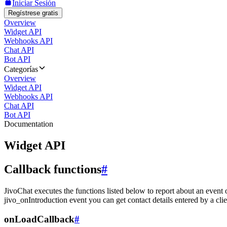
Iniciar Sesión
Regístrese gratis
Overview
Widget API
Webhooks API
Chat API
Bot API
Categorías
Overview
Widget API
Webhooks API
Chat API
Bot API
Documentation
Widget API
Callback functions
#
JivoChat executes the functions listed below to report about an event 
jivo_onIntroduction event you can get contact details entered by a clie
onLoadCallback
#