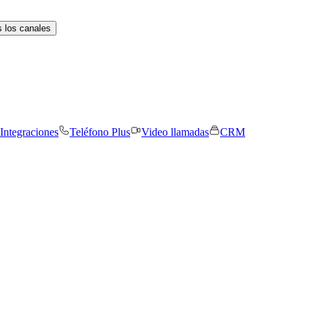
 los canales
Integraciones
Teléfono Plus
Video llamadas
CRM