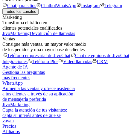
Chat para sitios
Chatbot
WhatsApp
Instagram
Telegram
Todos los canales
Marketing
Transforma el tráfico en
clientes potenciales cualificados
JivoMarketing
Devolución de llamadas
Ventas
Consigue más ventas, un mayor valor medio
de los pedidos y una mayor base de clientes
Teléfono empresarial de JivoChat
Chat de equipos de JivoChat
Integraciones
Teléfono Plus
Video llamadas
CRM
Agente de IA
Gestiona las preguntas
más frecuentes
WhatsApp
Aumenta las ventas y ofrece asistencia
a tus clientes a través de su aplicación
de mensajería preferida
JivoMarketing
Capta la atención de tus visitantes:
capta su interés antes de que se
vayan
Precios
Afiliados