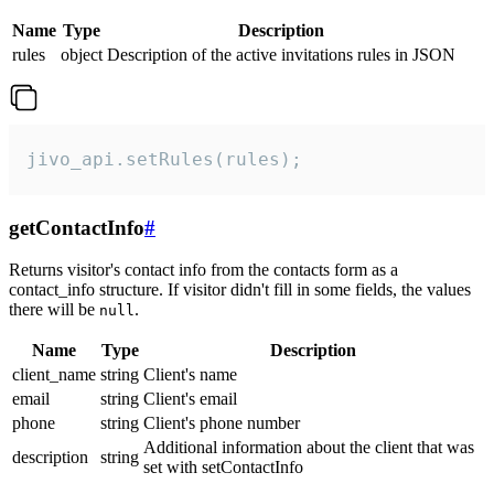
Name
Type
Description
rules
object
Description of the active invitations rules in JSON
jivo_api.setRules(rules);
getContactInfo
#
Returns visitor's contact info from the contacts form as a
contact_info structure. If visitor didn't fill in some fields, the values
there will be
.
null
Name
Type
Description
client_name
string
Client's name
email
string
Client's email
phone
string
Client's phone number
Additional information about the client that was
description
string
set with setContactInfo