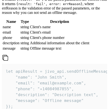
it returns
, where
{result: 'fail', error: errReason}
errReason is the validation error of the passed parameters, or the
reason why you can not send an offline message.
Name
Type
Description
name
string
Client's name
email
string
Client's email
phone
string
Client's phone number
description
string
Additional information about the client
message
string
Offline message text
let apiResult = jivo_api.sendOfflineMessage
    "name": "John Smith",

    "email": "email@example.com",

    "phone": "+14084987855",

    "description": "Description text",

    "message": "Offline message"

});
