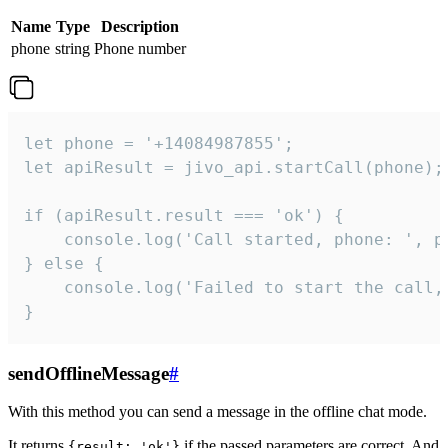
Name
Type
Description
phone
string
Phone number
let phone = '+14084987855';

let apiResult = jivo_api.startCall(phone);

if (apiResult.result === 'ok') {

    console.log('Call started, phone: ', ph
} else {

    console.log('Failed to start the call,
}
sendOfflineMessage
#
With this method you can send a message in the offline chat mode.
It returns
if the passed parameters are correct. And
{result: 'ok'}