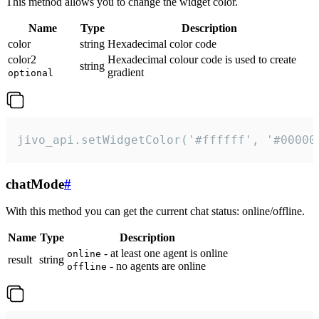
This method allows you to change the widget color.
Name
Type
Description
color
string
Hexadecimal color code
color2
Hexadecimal colour code is used to create
string
gradient
optional
jivo_api.setWidgetColor('#ffffff', '#00000
chatMode
#
With this method you can get the current chat status: online/offline.
Name
Type
Description
- at least one agent is online
online
result
string
- no agents are online
offline