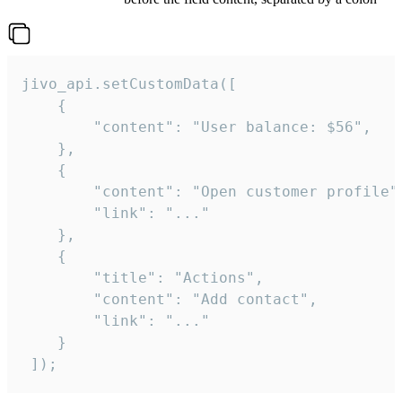
jivo_api.setCustomData([

    {

        "content": "User balance: $56",

    },

    {

        "content": "Open customer profile",
        "link": "..."

    },

    {

        "title": "Actions",

        "content": "Add contact",

        "link": "..."

    }

 ]);