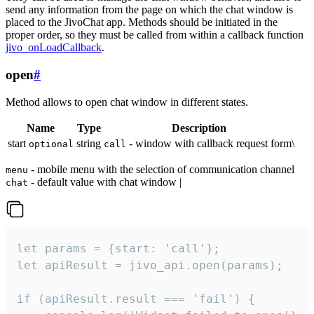
send any information from the page on which the chat window is
placed to the JivoChat app. Methods should be initiated in the
proper order, so they must be called from within a callback function
jivo_onLoadCallback
.
open
#
Method allows to open chat window in different states.
Name
Type
Description
start
string
- window with callback request form\
optional
call
- mobile menu with the selection of communication channel
menu
- default value with chat window |
chat
let params = {start: 'call'};

let apiResult = jivo_api.open(params);

if (apiResult.result === 'fail') {
