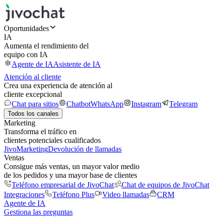
Oportunidades
IA
Aumenta el rendimiento del
equipo con IA
Agente de IA
Asistente de IA
Atención al cliente
Crea una experiencia de atención al
cliente excepcional
Chat para sitios
Chatbot
WhatsApp
Instagram
Telegram
Todos los canales
Marketing
Transforma el tráfico en
clientes potenciales cualificados
JivoMarketing
Devolución de llamadas
Ventas
Consigue más ventas, un mayor valor medio
de los pedidos y una mayor base de clientes
Teléfono empresarial de JivoChat
Chat de equipos de JivoChat
Integraciones
Teléfono Plus
Video llamadas
CRM
Agente de IA
Gestiona las preguntas