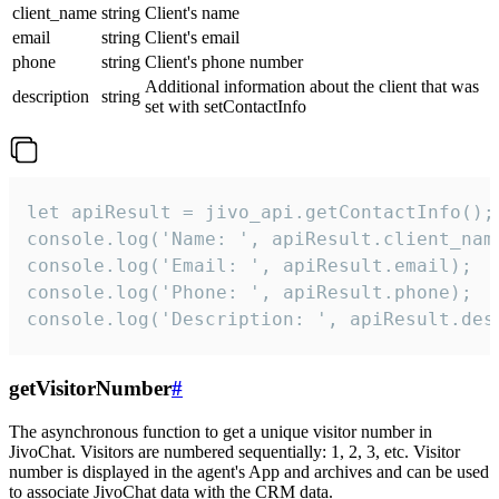
client_name
string
Client's name
email
string
Client's email
phone
string
Client's phone number
Additional information about the client that was
description
string
set with setContactInfo
let apiResult = jivo_api.getContactInfo();

console.log('Name: ', apiResult.client_name
console.log('Email: ', apiResult.email);

console.log('Phone: ', apiResult.phone);

console.log('Description: ', apiResult.des
getVisitorNumber
#
The asynchronous function to get a unique visitor number in
JivoChat. Visitors are numbered sequentially: 1, 2, 3, etc. Visitor
number is displayed in the agent's App and archives and can be used
to associate JivoChat data with the CRM data.