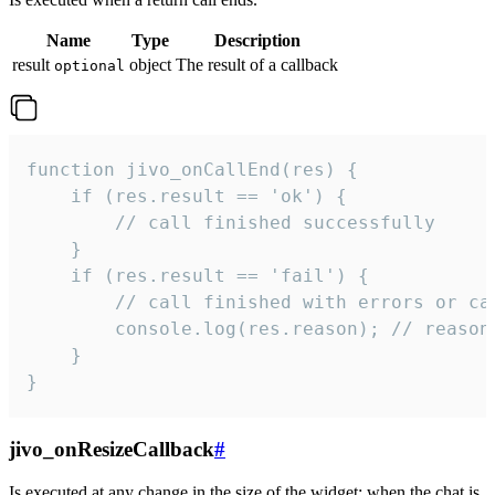
Name
Type
Description
result
object
The result of a callback
optional
function jivo_onCallEnd(res) {

    if (res.result == 'ok') {

        // call finished successfully

    }

    if (res.result == 'fail') {

        // call finished with errors or can
        console.log(res.reason); // reason 
    }

}
jivo_onResizeCallback
#
Is executed at any change in the size of the widget: when the chat is