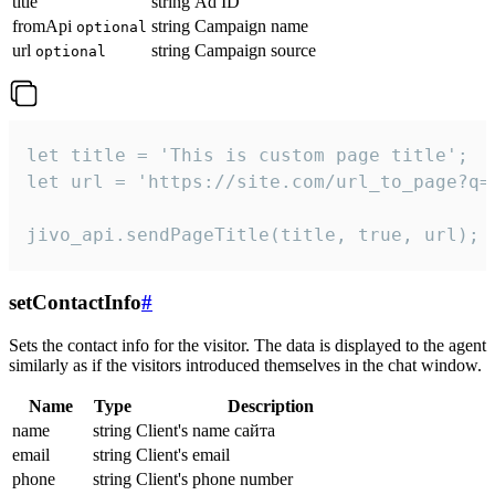
title
string
Ad ID
fromApi
string
Campaign name
optional
url
string
Campaign source
optional
let title = 'This is custom page title';

let url = 'https://site.com/url_to_page?q=p
jivo_api.sendPageTitle(title, true, url);
setContactInfo
#
Sets the contact info for the visitor. The data is displayed to the agent
similarly as if the visitors introduced themselves in the chat window.
Name
Type
Description
name
string
Client's name сайта
email
string
Client's email
phone
string
Client's phone number