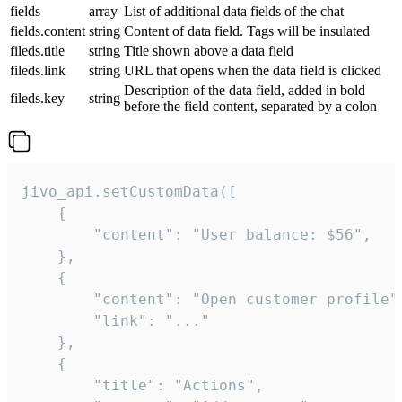
fields
array
List of additional data fields of the chat
fields.content
string
Content of data field. Tags will be insulated
fileds.title
string
Title shown above a data field
fileds.link
string
URL that opens when the data field is clicked
Description of the data field, added in bold
fileds.key
string
before the field content, separated by a colon
jivo_api.setCustomData([

    {

        "content": "User balance: $56",

    },

    {

        "content": "Open customer profile",
        "link": "..."

    },

    {

        "title": "Actions",
