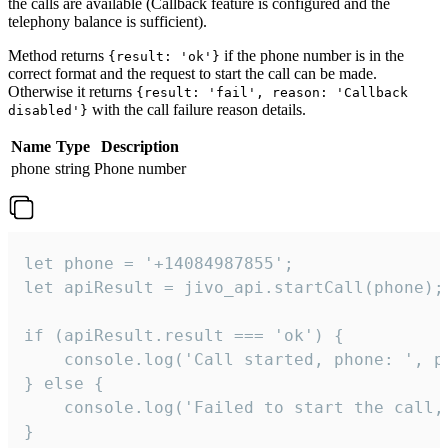
the calls are available (Callback feature is configured and the
telephony balance is sufficient).
Method returns
if the phone number is in the
{result: 'ok'}
correct format and the request to start the call can be made.
Otherwise it returns
{result: 'fail', reason: 'Callback
with the call failure reason details.
disabled'}
Name
Type
Description
phone
string
Phone number
let phone = '+14084987855';

let apiResult = jivo_api.startCall(phone);

if (apiResult.result === 'ok') {

    console.log('Call started, phone: ', ph
} else {

    console.log('Failed to start the call,
}