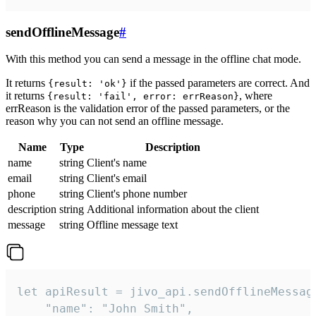
sendOfflineMessage
#
With this method you can send a message in the offline chat mode.
It returns
if the passed parameters are correct. And
{result: 'ok'}
it returns
, where
{result: 'fail', error: errReason}
errReason is the validation error of the passed parameters, or the
reason why you can not send an offline message.
Name
Type
Description
name
string
Client's name
email
string
Client's email
phone
string
Client's phone number
description
string
Additional information about the client
message
string
Offline message text
let apiResult = jivo_api.sendOfflineMessage
    "name": "John Smith",
