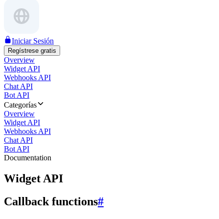
Iniciar Sesión
Regístrese gratis
Overview
Widget API
Webhooks API
Chat API
Bot API
Categorías
Overview
Widget API
Webhooks API
Chat API
Bot API
Documentation
Widget API
Callback functions
#