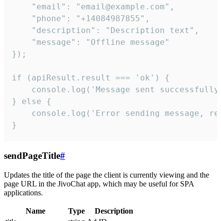
    "email": "email@example.com",

    "phone": "+14084987855",

    "description": "Description text",

    "message": "Offline message"

});

if (apiResult.result === 'ok') {

    console.log('Message sent successfully'
} else {

    console.log('Error sending message, rea
}
sendPageTitle
#
Updates the title of the page the client is currently viewing and the
page URL in the JivoChat app, which may be useful for SPA
applications.
Name
Type
Description