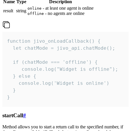
Name
Type
Description
- at least one agent is online
online
result
string
- no agents are online
offline
function jivo_onLoadCallback() {

  let chatMode = jivo_api.chatMode();

  if (chatMode === 'offline') {

     console.log("Widget is offline");

  } else {

    console.log('Widget is online')

  }

}
startCall
#
Method allows you to start a return call to the specified number, if