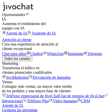
Oportunidades
IA
Aumenta el rendimiento del
equipo con IA
Agente de IA
Asistente de IA
Atención al cliente
Crea una experiencia de atención al
cliente excepcional
Chat para sitios
Chatbot
WhatsApp
Instagram
Telegram
Todos los canales
Marketing
Transforma el tráfico en
clientes potenciales cualificados
JivoMarketing
Devolución de llamadas
Ventas
Consigue más ventas, un mayor valor medio
de los pedidos y una mayor base de clientes
Teléfono empresarial de JivoChat
Chat de equipos de JivoChat
Integraciones
Teléfono Plus
Video llamadas
CRM
Agente de IA
Gestiona las preguntas