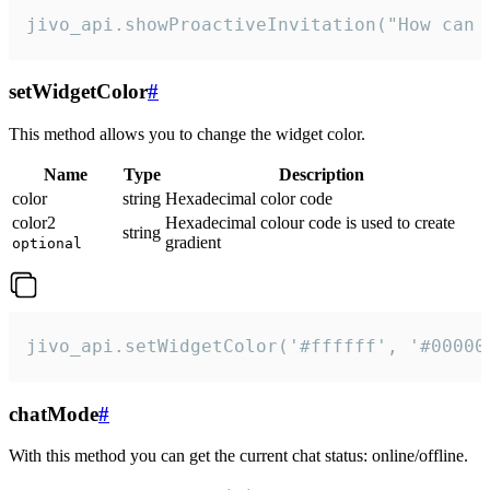
jivo_api.showProactiveInvitation("How can 
setWidgetColor
#
This method allows you to change the widget color.
Name
Type
Description
color
string
Hexadecimal color code
color2
Hexadecimal colour code is used to create
string
gradient
optional
jivo_api.setWidgetColor('#ffffff', '#00000
chatMode
#
With this method you can get the current chat status: online/offline.