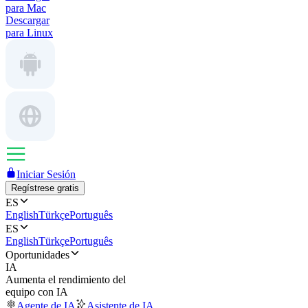
para Mac
Descargar
para Linux
Iniciar Sesión
Regístrese gratis
ES
English
Türkçe
Português
ES
English
Türkçe
Português
Oportunidades
IA
Aumenta el rendimiento del
equipo con IA
Agente de IA
Asistente de IA