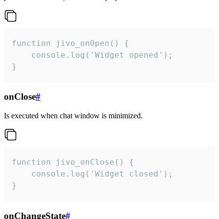
function jivo_onOpen() {

    console.log('Widget opened');

}
onClose
#
Is executed when chat window is minimized.
function jivo_onClose() {

    console.log('Widget closed');

}
onChangeState
#