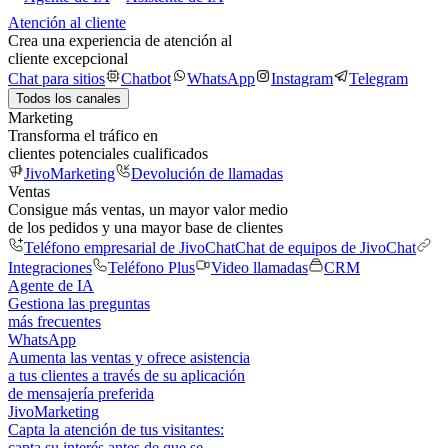
Atención al cliente
Crea una experiencia de atención al
cliente excepcional
Chat para sitios
Chatbot
WhatsApp
Instagram
Telegram
Todos los canales
Marketing
Transforma el tráfico en
clientes potenciales cualificados
JivoMarketing
Devolución de llamadas
Ventas
Consigue más ventas, un mayor valor medio
de los pedidos y una mayor base de clientes
Teléfono empresarial de JivoChat
Chat de equipos de JivoChat
Integraciones
Teléfono Plus
Video llamadas
CRM
Agente de IA
Gestiona las preguntas
más frecuentes
WhatsApp
Aumenta las ventas y ofrece asistencia
a tus clientes a través de su aplicación
de mensajería preferida
JivoMarketing
Capta la atención de tus visitantes:
capta su interés antes de que se