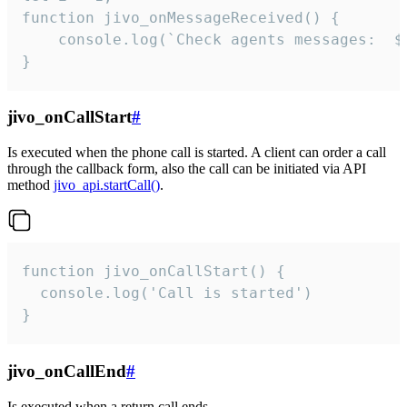
function jivo_onMessageReceived() {

	console.log(`Check agents messages:  ${i++}`)

}
jivo_onCallStart
#
Is executed when the phone call is started. A client can order a call
through the callback form, also the call can be initiated via API
method
jivo_api.startCall()
.
function jivo_onCallStart() {

  console.log('Call is started')

}
jivo_onCallEnd
#
Is executed when a return call ends.