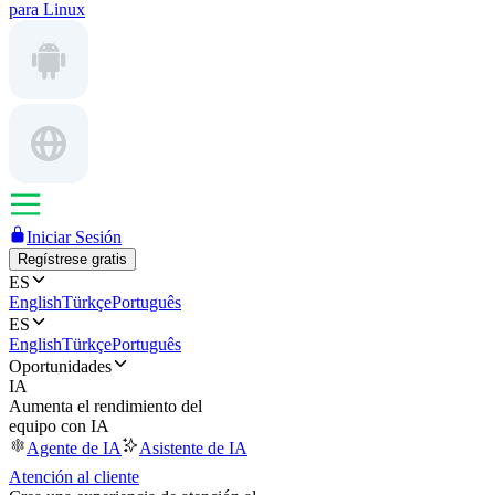
para Linux
Iniciar Sesión
Regístrese gratis
ES
English
Türkçe
Português
ES
English
Türkçe
Português
Oportunidades
IA
Aumenta el rendimiento del
equipo con IA
Agente de IA
Asistente de IA
Atención al cliente