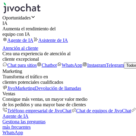
Oportunidades
IA
Aumenta el rendimiento del
equipo con IA
Agente de IA
Asistente de IA
Atención al cliente
Crea una experiencia de atención al
cliente excepcional
Chat para sitios
Chatbot
WhatsApp
Instagram
Telegram
Todos
Marketing
Transforma el tráfico en
clientes potenciales cualificados
JivoMarketing
Devolución de llamadas
Ventas
Consigue más ventas, un mayor valor medio
de los pedidos y una mayor base de clientes
Teléfono empresarial de JivoChat
Chat de equipos de JivoChat
Agente de IA
Gestiona las preguntas
más frecuentes
WhatsApp