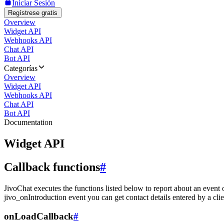
Iniciar Sesión
Regístrese gratis
Overview
Widget API
Webhooks API
Chat API
Bot API
Categorías
Overview
Widget API
Webhooks API
Chat API
Bot API
Documentation
Widget API
Callback functions
#
JivoChat executes the functions listed below to report about an event 
jivo_onIntroduction event you can get contact details entered by a clie
onLoadCallback
#