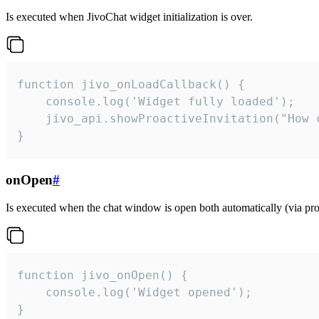
Is executed when JivoChat widget initialization is over.
function jivo_onLoadCallback() {

    console.log('Widget fully loaded');

    jivo_api.showProactiveInvitation("How c
}
onOpen
#
Is executed when the chat window is open both automatically (via proa
function jivo_onOpen() {

    console.log('Widget opened');

}