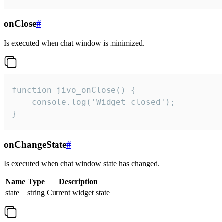
onClose
#
Is executed when chat window is minimized.
function jivo_onClose() {

    console.log('Widget closed');

}
onChangeState
#
Is executed when chat window state has changed.
Name
Type
Description
state
string
Current widget state