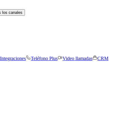
 los canales
Integraciones
Teléfono Plus
Video llamadas
CRM