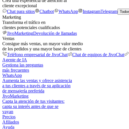
Crea una experiencia de atención al
cliente excepcional
Chat para sitios
Chatbot
WhatsApp
Instagram
Telegram
Todos
Marketing
Transforma el tráfico en
clientes potenciales cualificados
JivoMarketing
Devolución de llamadas
Ventas
Consigue más ventas, un mayor valor medio
de los pedidos y una mayor base de clientes
Teléfono empresarial de JivoChat
Chat de equipos de JivoChat
Agente de IA
Gestiona las preguntas
más frecuentes
WhatsApp
Aumenta las ventas y ofrece asistencia
a tus clientes a través de su aplicación
de mensajería preferida
JivoMarketing
Capta la atención de tus visitantes:
capta su interés antes de que se
vayan
Precios
Afiliados
Ayuda