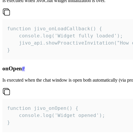
Is executed when JivoChat widget initialization is over.
function jivo_onLoadCallback() {

    console.log('Widget fully loaded');

    jivo_api.showProactiveInvitation("How c
}
onOpen
#
Is executed when the chat window is open both automatically (via proa
function jivo_onOpen() {

    console.log('Widget opened');

}