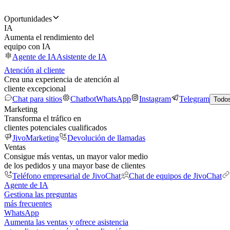
Oportunidades
IA
Aumenta el rendimiento del
equipo con IA
Agente de IA
Asistente de IA
Atención al cliente
Crea una experiencia de atención al
cliente excepcional
Chat para sitios
Chatbot
WhatsApp
Instagram
Telegram
Todos
Marketing
Transforma el tráfico en
clientes potenciales cualificados
JivoMarketing
Devolución de llamadas
Ventas
Consigue más ventas, un mayor valor medio
de los pedidos y una mayor base de clientes
Teléfono empresarial de JivoChat
Chat de equipos de JivoChat
Agente de IA
Gestiona las preguntas
más frecuentes
WhatsApp
Aumenta las ventas y ofrece asistencia