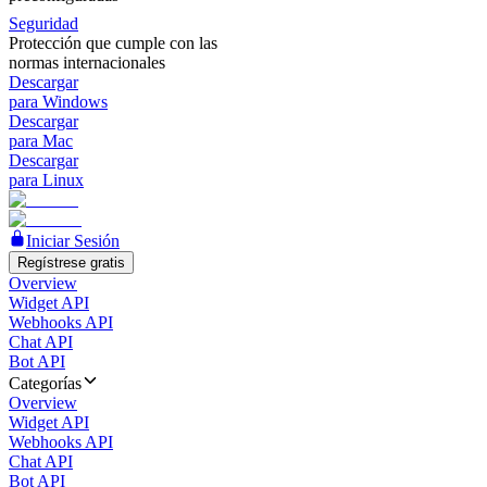
Seguridad
Protección que cumple con las
normas internacionales
Descargar
para Windows
Descargar
para Mac
Descargar
para Linux
Iniciar Sesión
Regístrese gratis
Overview
Widget API
Webhooks API
Chat API
Bot API
Categorías
Overview
Widget API
Webhooks API
Chat API
Bot API