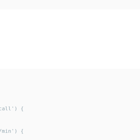
all') {

min') {
