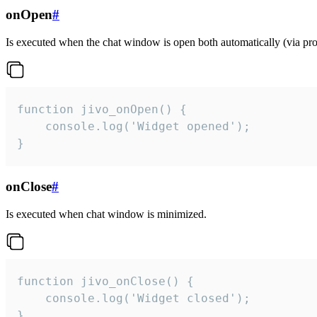
onOpen
#
Is executed when the chat window is open both automatically (via proa
function jivo_onOpen() {

    console.log('Widget opened');

}
onClose
#
Is executed when chat window is minimized.
function jivo_onClose() {

    console.log('Widget closed');

}