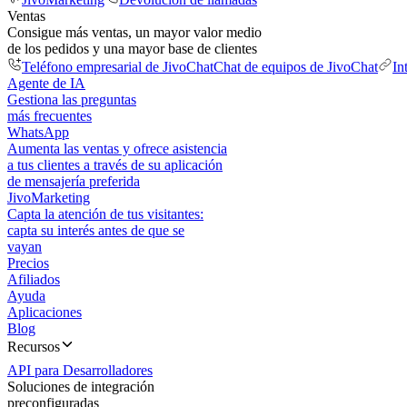
Ventas
Consigue más ventas, un mayor valor medio
de los pedidos y una mayor base de clientes
Teléfono empresarial de JivoChat
Chat de equipos de JivoChat
In
Agente de IA
Gestiona las preguntas
más frecuentes
WhatsApp
Aumenta las ventas y ofrece asistencia
a tus clientes a través de su aplicación
de mensajería preferida
JivoMarketing
Capta la atención de tus visitantes:
capta su interés antes de que se
vayan
Precios
Afiliados
Ayuda
Aplicaciones
Blog
Recursos
API para Desarrolladores
Soluciones de integración
preconfiguradas