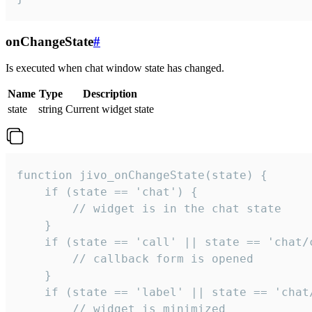
onChangeState
#
Is executed when chat window state has changed.
Name
Type
Description
state
string
Current widget state
function jivo_onChangeState(state) {

    if (state == 'chat') {

        // widget is in the chat state

    }

    if (state == 'call' || state == 'chat/c
        // callback form is opened

    }

    if (state == 'label' || state == 'chat/
        // widget is minimized
