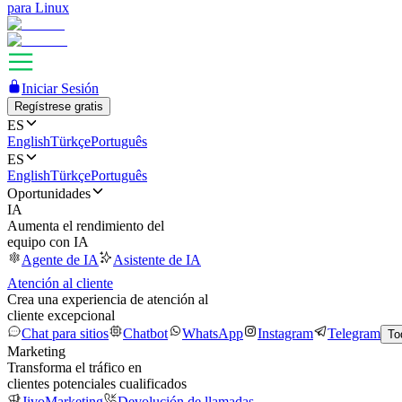
para Linux
Iniciar Sesión
Regístrese gratis
ES
English
Türkçe
Português
ES
English
Türkçe
Português
Oportunidades
IA
Aumenta el rendimiento del
equipo con IA
Agente de IA
Asistente de IA
Atención al cliente
Crea una experiencia de atención al
cliente excepcional
Chat para sitios
Chatbot
WhatsApp
Instagram
Telegram
To
Marketing
Transforma el tráfico en
clientes potenciales cualificados
JivoMarketing
Devolución de llamadas