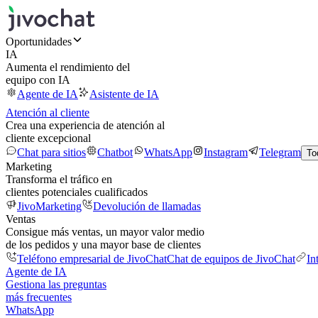
Oportunidades
IA
Aumenta el rendimiento del
equipo con IA
Agente de IA
Asistente de IA
Atención al cliente
Crea una experiencia de atención al
cliente excepcional
Chat para sitios
Chatbot
WhatsApp
Instagram
Telegram
To
Marketing
Transforma el tráfico en
clientes potenciales cualificados
JivoMarketing
Devolución de llamadas
Ventas
Consigue más ventas, un mayor valor medio
de los pedidos y una mayor base de clientes
Teléfono empresarial de JivoChat
Chat de equipos de JivoChat
In
Agente de IA
Gestiona las preguntas
más frecuentes
WhatsApp