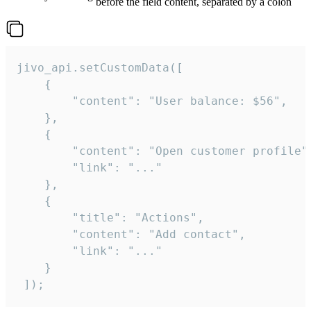
before the field content, separated by a colon
jivo_api.setCustomData([

    {

        "content": "User balance: $56",

    },

    {

        "content": "Open customer profile",
        "link": "..."

    },

    {

        "title": "Actions",

        "content": "Add contact",

        "link": "..."

    }

 ]);