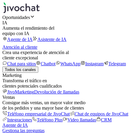
Oportunidades
IA
Aumenta el rendimiento del
equipo con IA
Agente de IA
Asistente de IA
Atención al cliente
Crea una experiencia de atención al
cliente excepcional
Chat para sitios
Chatbot
WhatsApp
Instagram
Telegram
Todos los canales
Marketing
Transforma el tráfico en
clientes potenciales cualificados
JivoMarketing
Devolución de llamadas
Ventas
Consigue más ventas, un mayor valor medio
de los pedidos y una mayor base de clientes
Teléfono empresarial de JivoChat
Chat de equipos de JivoChat
Integraciones
Teléfono Plus
Video llamadas
CRM
Agente de IA
Gestiona las preguntas