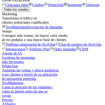
cliente excepcional
Chat para sitios
Chatbot
WhatsApp
Instagram
Telegram
Todos los canales
Marketing
Transforma el tráfico en
clientes potenciales cualificados
JivoMarketing
Devolución de llamadas
Ventas
Consigue más ventas, un mayor valor medio
de los pedidos y una mayor base de clientes
Teléfono empresarial de JivoChat
Chat de equipos de JivoChat
Integraciones
Teléfono Plus
Video llamadas
CRM
Agente de IA
Gestiona las preguntas
más frecuentes
WhatsApp
Aumenta las ventas y ofrece asistencia
a tus clientes a través de su aplicación
de mensajería preferida
JivoMarketing
Capta la atención de tus visitantes:
capta su interés antes de que se
vayan
Precios
Afiliados