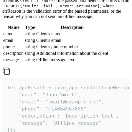
It returns
if the passed parameters are correct. And
{result: 'ok'}
it returns
, where
{result: 'fail', error: errReason}
errReason is the validation error of the passed parameters, or the
reason why you can not send an offline message.
Name
Type
Description
name
string
Client's name
email
string
Client's email
phone
string
Client's phone number
description
string
Additional information about the client
message
string
Offline message text
let apiResult = jivo_api.sendOfflineMessage
    "name": "John Smith",

    "email": "email@example.com",

    "phone": "+14084987855",

    "description": "Description text",

    "message": "Offline message"

});
