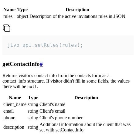
Name
Type
Description
rules
object
Description of the active invitations rules in JSON
jivo_api.setRules(rules);
getContactInfo
#
Returns visitor's contact info from the contacts form as a
contact_info structure. If visitor didn't fill in some fields, the values
there will be
.
null
Name
Type
Description
client_name
string
Client's name
email
string
Client's email
phone
string
Client's phone number
Additional information about the client that was
description
string
set with setContactInfo