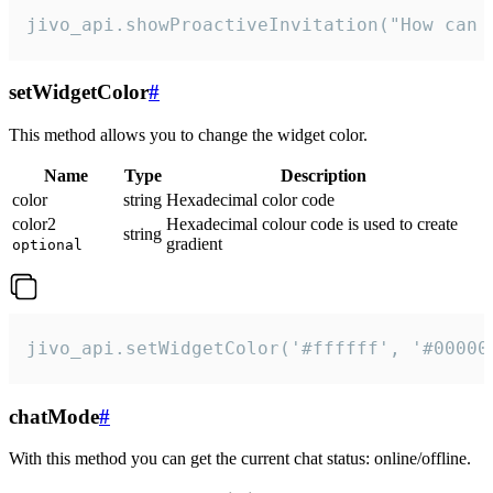
jivo_api.showProactiveInvitation("How can 
setWidgetColor
#
This method allows you to change the widget color.
Name
Type
Description
color
string
Hexadecimal color code
color2
Hexadecimal colour code is used to create
string
gradient
optional
jivo_api.setWidgetColor('#ffffff', '#00000
chatMode
#
With this method you can get the current chat status: online/offline.