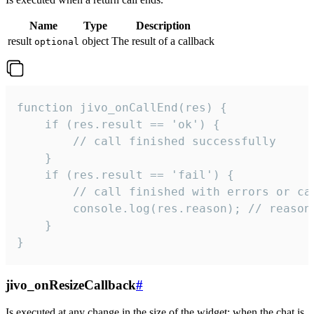
Name
Type
Description
result
object
The result of a callback
optional
function jivo_onCallEnd(res) {

    if (res.result == 'ok') {

        // call finished successfully

    }

    if (res.result == 'fail') {

        // call finished with errors or can
        console.log(res.reason); // reason 
    }

}
jivo_onResizeCallback
#
Is executed at any change in the size of the widget: when the chat is