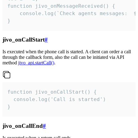
function jivo_onMessageReceived() {

	console.log(`Check agents messages:  ${i++}`)

}
jivo_onCallStart
#
Is executed when the phone call is started. A client can order a call
through the callback form, also the call can be initiated via API
method
jivo_api.startCall()
.
function jivo_onCallStart() {

  console.log('Call is started')

}
jivo_onCallEnd
#
Is executed when a return call ends.