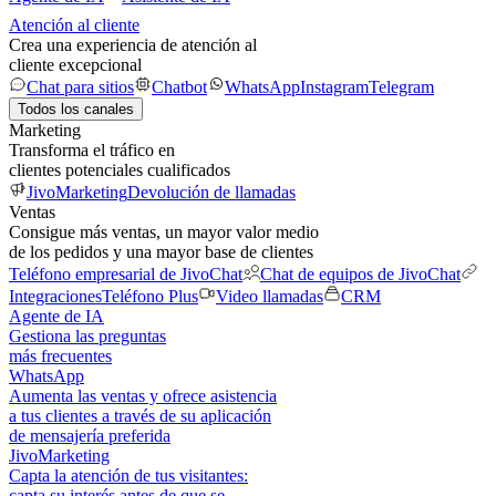
Atención al cliente
Crea una experiencia de atención al
cliente excepcional
Chat para sitios
Chatbot
WhatsApp
Instagram
Telegram
Todos los canales
Marketing
Transforma el tráfico en
clientes potenciales cualificados
JivoMarketing
Devolución de llamadas
Ventas
Consigue más ventas, un mayor valor medio
de los pedidos y una mayor base de clientes
Teléfono empresarial de JivoChat
Chat de equipos de JivoChat
Integraciones
Teléfono Plus
Video llamadas
CRM
Agente de IA
Gestiona las preguntas
más frecuentes
WhatsApp
Aumenta las ventas y ofrece asistencia
a tus clientes a través de su aplicación
de mensajería preferida
JivoMarketing
Capta la atención de tus visitantes:
capta su interés antes de que se