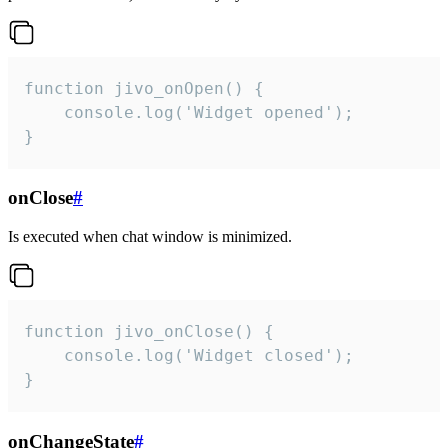
function jivo_onOpen() {

    console.log('Widget opened');

}
onClose
#
Is executed when chat window is minimized.
function jivo_onClose() {

    console.log('Widget closed');

}
onChangeState
#