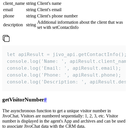
client_name
string
Client's name
email
string
Client's email
phone
string
Client's phone number
Additional information about the client that was
description
string
set with setContactInfo
let apiResult = jivo_api.getContactInfo();

console.log('Name: ', apiResult.client_name
console.log('Email: ', apiResult.email);

console.log('Phone: ', apiResult.phone);

console.log('Description: ', apiResult.des
getVisitorNumber
#
The asynchronous function to get a unique visitor number in
JivoChat. Visitors are numbered sequentially: 1, 2, 3, etc. Visitor
number is displayed in the agent's App and archives and can be used
to associate JivoChat data with the CRM data.