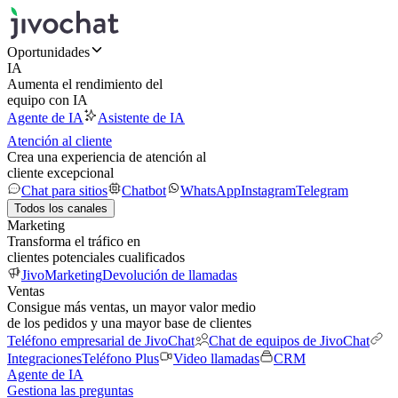
Oportunidades
IA
Aumenta el rendimiento del
equipo con IA
Agente de IA
Asistente de IA
Atención al cliente
Crea una experiencia de atención al
cliente excepcional
Chat para sitios
Chatbot
WhatsApp
Instagram
Telegram
Todos los canales
Marketing
Transforma el tráfico en
clientes potenciales cualificados
JivoMarketing
Devolución de llamadas
Ventas
Consigue más ventas, un mayor valor medio
de los pedidos y una mayor base de clientes
Teléfono empresarial de JivoChat
Chat de equipos de JivoChat
Integraciones
Teléfono Plus
Video llamadas
CRM
Agente de IA
Gestiona las preguntas