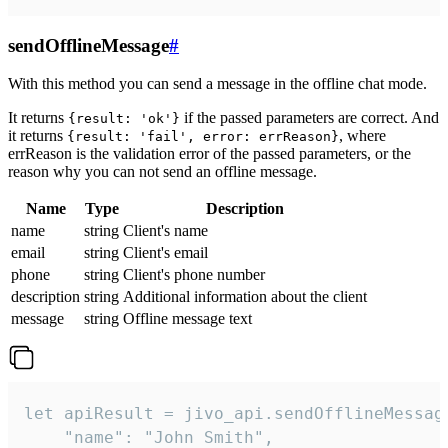
sendOfflineMessage
#
With this method you can send a message in the offline chat mode.
It returns
if the passed parameters are correct. And
{result: 'ok'}
it returns
, where
{result: 'fail', error: errReason}
errReason is the validation error of the passed parameters, or the
reason why you can not send an offline message.
Name
Type
Description
name
string
Client's name
email
string
Client's email
phone
string
Client's phone number
description
string
Additional information about the client
message
string
Offline message text
let apiResult = jivo_api.sendOfflineMessage
    "name": "John Smith",
