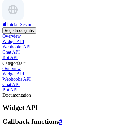
Iniciar Sesión
Regístrese gratis
Overview
Widget API
Webhooks API
Chat API
Bot API
Categorías
Overview
Widget API
Webhooks API
Chat API
Bot API
Documentation
Widget API
Callback functions
#