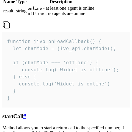
Name
Type
Description
- at least one agent is online
online
result
string
- no agents are online
offline
function jivo_onLoadCallback() {

  let chatMode = jivo_api.chatMode();

  if (chatMode === 'offline') {

     console.log("Widget is offline");

  } else {

    console.log('Widget is online')

  }

}
startCall
#
Method allows you to start a return call to the specified number, if