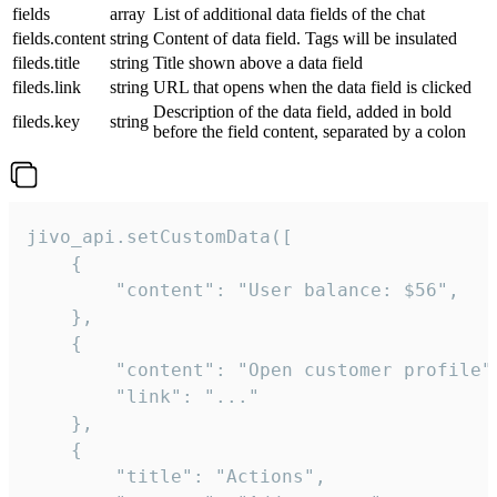
fields
array
List of additional data fields of the chat
fields.content
string
Content of data field. Tags will be insulated
fileds.title
string
Title shown above a data field
fileds.link
string
URL that opens when the data field is clicked
Description of the data field, added in bold
fileds.key
string
before the field content, separated by a colon
jivo_api.setCustomData([

    {

        "content": "User balance: $56",

    },

    {

        "content": "Open customer profile",
        "link": "..."

    },

    {

        "title": "Actions",
