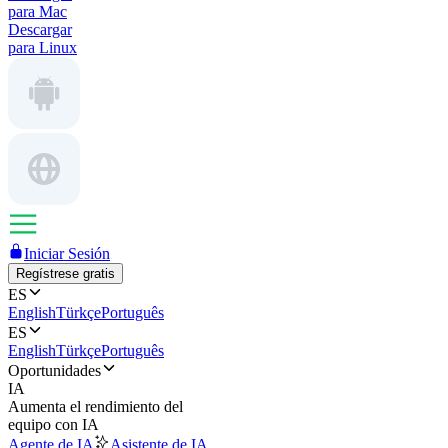
para Mac
Descargar
para Linux
Iniciar Sesión
Regístrese gratis
ES
English
Türkçe
Português
ES
English
Türkçe
Português
Oportunidades
IA
Aumenta el rendimiento del
equipo con IA
Agente de IA
Asistente de IA