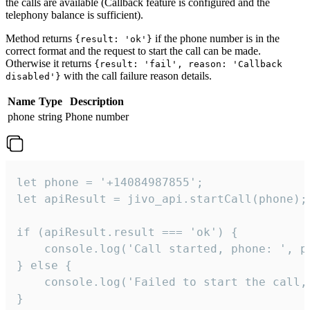
the calls are available (Callback feature is configured and the
telephony balance is sufficient).
Method returns
if the phone number is in the
{result: 'ok'}
correct format and the request to start the call can be made.
Otherwise it returns
{result: 'fail', reason: 'Callback
with the call failure reason details.
disabled'}
Name
Type
Description
phone
string
Phone number
let phone = '+14084987855';

let apiResult = jivo_api.startCall(phone);

if (apiResult.result === 'ok') {

    console.log('Call started, phone: ', ph
} else {

    console.log('Failed to start the call,
}