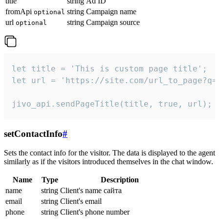
title
string
Ad ID
fromApi
string
Campaign name
optional
url
string
Campaign source
optional
let title = 'This is custom page title';

let url = 'https://site.com/url_to_page?q=p
jivo_api.sendPageTitle(title, true, url);
setContactInfo
#
Sets the contact info for the visitor. The data is displayed to the agent
similarly as if the visitors introduced themselves in the chat window.
Name
Type
Description
name
string
Client's name сайта
email
string
Client's email
phone
string
Client's phone number