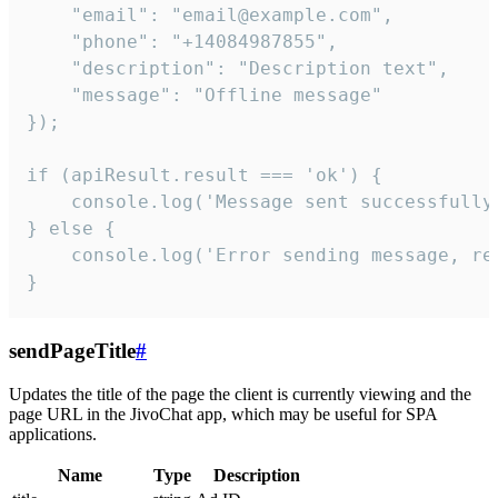
    "email": "email@example.com",

    "phone": "+14084987855",

    "description": "Description text",

    "message": "Offline message"

});

if (apiResult.result === 'ok') {

    console.log('Message sent successfully'
} else {

    console.log('Error sending message, rea
}
sendPageTitle
#
Updates the title of the page the client is currently viewing and the
page URL in the JivoChat app, which may be useful for SPA
applications.
Name
Type
Description