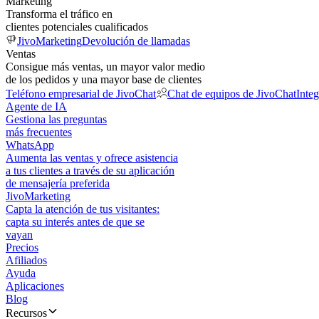
Marketing
Transforma el tráfico en
clientes potenciales cualificados
JivoMarketing
Devolución de llamadas
Ventas
Consigue más ventas, un mayor valor medio
de los pedidos y una mayor base de clientes
Teléfono empresarial de JivoChat
Chat de equipos de JivoChat
Inte
Agente de IA
Gestiona las preguntas
más frecuentes
WhatsApp
Aumenta las ventas y ofrece asistencia
a tus clientes a través de su aplicación
de mensajería preferida
JivoMarketing
Capta la atención de tus visitantes:
capta su interés antes de que se
vayan
Precios
Afiliados
Ayuda
Aplicaciones
Blog
Recursos