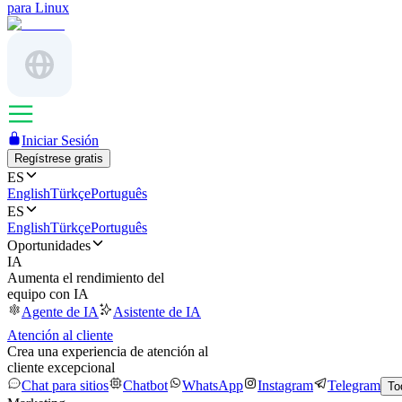
para Linux
Iniciar Sesión
Regístrese gratis
ES
English
Türkçe
Português
ES
English
Türkçe
Português
Oportunidades
IA
Aumenta el rendimiento del
equipo con IA
Agente de IA
Asistente de IA
Atención al cliente
Crea una experiencia de atención al
cliente excepcional
Chat para sitios
Chatbot
WhatsApp
Instagram
Telegram
To