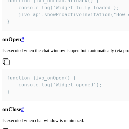
function jivo_onLoadCallback() {

    console.log('Widget fully loaded');

    jivo_api.showProactiveInvitation("How c
}
onOpen
#
Is executed when the chat window is open both automatically (via proa
function jivo_onOpen() {

    console.log('Widget opened');

}
onClose
#
Is executed when chat window is minimized.