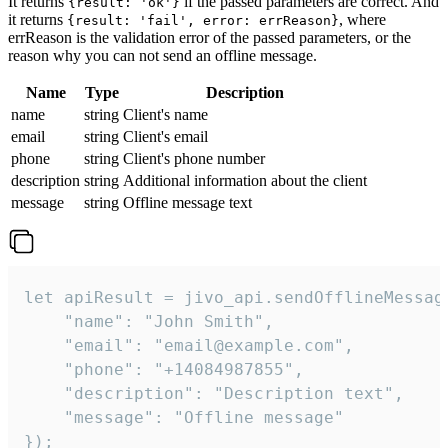
It returns
if the passed parameters are correct. And
{result: 'ok'}
it returns
, where
{result: 'fail', error: errReason}
errReason is the validation error of the passed parameters, or the
reason why you can not send an offline message.
Name
Type
Description
name
string
Client's name
email
string
Client's email
phone
string
Client's phone number
description
string
Additional information about the client
message
string
Offline message text
let apiResult = jivo_api.sendOfflineMessage
    "name": "John Smith",

    "email": "email@example.com",

    "phone": "+14084987855",

    "description": "Description text",

    "message": "Offline message"

});
