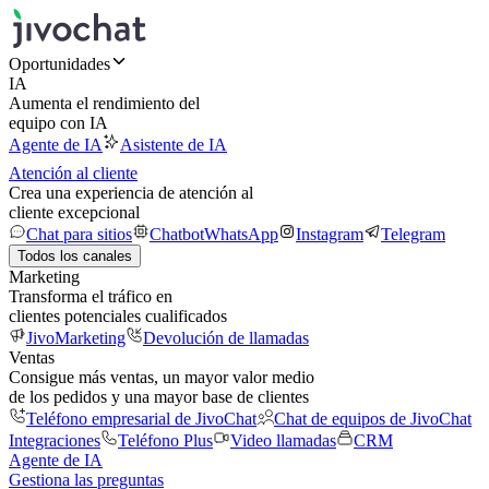
Oportunidades
IA
Aumenta el rendimiento del
equipo con IA
Agente de IA
Asistente de IA
Atención al cliente
Crea una experiencia de atención al
cliente excepcional
Chat para sitios
Chatbot
WhatsApp
Instagram
Telegram
Todos los canales
Marketing
Transforma el tráfico en
clientes potenciales cualificados
JivoMarketing
Devolución de llamadas
Ventas
Consigue más ventas, un mayor valor medio
de los pedidos y una mayor base de clientes
Teléfono empresarial de JivoChat
Chat de equipos de JivoChat
Integraciones
Teléfono Plus
Video llamadas
CRM
Agente de IA
Gestiona las preguntas