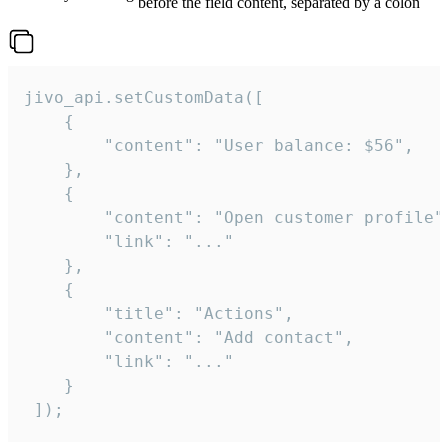
before the field content, separated by a colon
jivo_api.setCustomData([

    {

        "content": "User balance: $56",

    },

    {

        "content": "Open customer profile",
        "link": "..."

    },

    {

        "title": "Actions",

        "content": "Add contact",

        "link": "..."

    }

 ]);