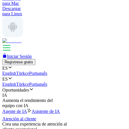
para Mac
Descargar
para Linux
Iniciar Sesión
Regístrese gratis
ES
English
Türkçe
Português
ES
English
Türkçe
Português
Oportunidades
IA
Aumenta el rendimiento del
equipo con IA
Agente de IA
Asistente de IA
Atención al cliente
Crea una experiencia de atención al