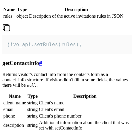
Name
Type
Description
rules
object
Description of the active invitations rules in JSON
jivo_api.setRules(rules);
getContactInfo
#
Returns visitor's contact info from the contacts form as a
contact_info structure. If visitor didn't fill in some fields, the values
there will be
.
null
Name
Type
Description
client_name
string
Client's name
email
string
Client's email
phone
string
Client's phone number
Additional information about the client that was
description
string
set with setContactInfo