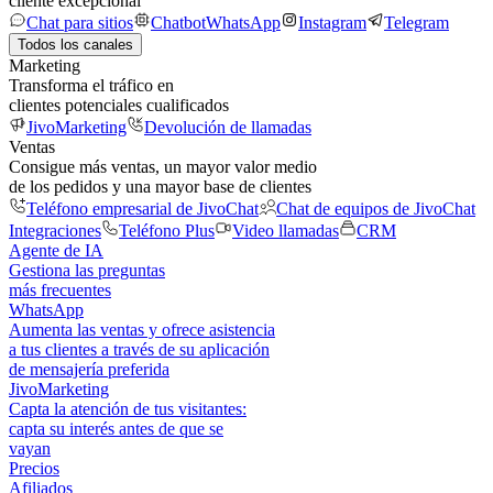
cliente excepcional
Chat para sitios
Chatbot
WhatsApp
Instagram
Telegram
Todos los canales
Marketing
Transforma el tráfico en
clientes potenciales cualificados
JivoMarketing
Devolución de llamadas
Ventas
Consigue más ventas, un mayor valor medio
de los pedidos y una mayor base de clientes
Teléfono empresarial de JivoChat
Chat de equipos de JivoChat
Integraciones
Teléfono Plus
Video llamadas
CRM
Agente de IA
Gestiona las preguntas
más frecuentes
WhatsApp
Aumenta las ventas y ofrece asistencia
a tus clientes a través de su aplicación
de mensajería preferida
JivoMarketing
Capta la atención de tus visitantes:
capta su interés antes de que se
vayan
Precios
Afiliados