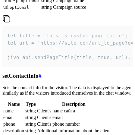
fromApi
string
Campaign name
optional
url
string
Campaign source
optional
let title = 'This is custom page title';

let url = 'https://site.com/url_to_page?q=p
jivo_api.sendPageTitle(title, true, url);
setContactInfo
#
Sets the contact info for the visitor. The data is displayed to the agent
similarly as if the visitors introduced themselves in the chat window.
Name
Type
Description
name
string
Client's name сайта
email
string
Client's email
phone
string
Client's phone number
description
string
Additional information about the client