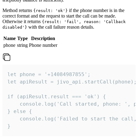
Method returns
if the phone number is in the
{result: 'ok'}
correct format and the request to start the call can be made.
Otherwise it returns
{result: 'fail', reason: 'Callback
with the call failure reason details.
disabled'}
Name
Type
Description
phone
string
Phone number
let phone = '+14084987855';

let apiResult = jivo_api.startCall(phone);

if (apiResult.result === 'ok') {

    console.log('Call started, phone: ', ph
} else {

    console.log('Failed to start the call,
}