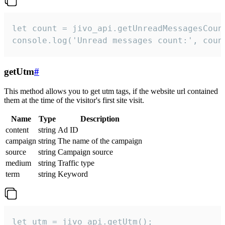
let count = jivo_api.getUnreadMessagesCount
console.log('Unread messages count:', coun
getUtm
#
This method allows you to get utm tags, if the website url contained
them at the time of the visitor's first site visit.
Name
Type
Description
content
string
Ad ID
campaign
string
The name of the campaign
source
string
Campaign source
medium
string
Traffic type
term
string
Keyword
let utm = jivo_api.getUtm();
