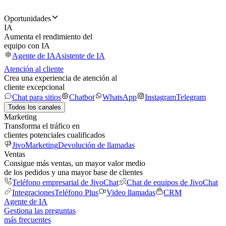
Oportunidades
IA
Aumenta el rendimiento del
equipo con IA
Agente de IA
Asistente de IA
Atención al cliente
Crea una experiencia de atención al
cliente excepcional
Chat para sitios
Chatbot
WhatsApp
Instagram
Telegram
Todos los canales
Marketing
Transforma el tráfico en
clientes potenciales cualificados
JivoMarketing
Devolución de llamadas
Ventas
Consigue más ventas, un mayor valor medio
de los pedidos y una mayor base de clientes
Teléfono empresarial de JivoChat
Chat de equipos de JivoChat
Integraciones
Teléfono Plus
Video llamadas
CRM
Agente de IA
Gestiona las preguntas
más frecuentes