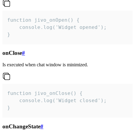
function jivo_onOpen() {

    console.log('Widget opened');

}
onClose
#
Is executed when chat window is minimized.
function jivo_onClose() {

    console.log('Widget closed');

}
onChangeState
#