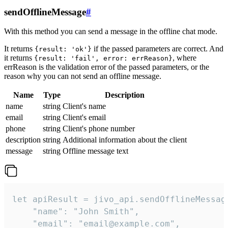
sendOfflineMessage
#
With this method you can send a message in the offline chat mode.
It returns
if the passed parameters are correct. And
{result: 'ok'}
it returns
, where
{result: 'fail', error: errReason}
errReason is the validation error of the passed parameters, or the
reason why you can not send an offline message.
Name
Type
Description
name
string
Client's name
email
string
Client's email
phone
string
Client's phone number
description
string
Additional information about the client
message
string
Offline message text
let apiResult = jivo_api.sendOfflineMessage
    "name": "John Smith",

    "email": "email@example.com",
