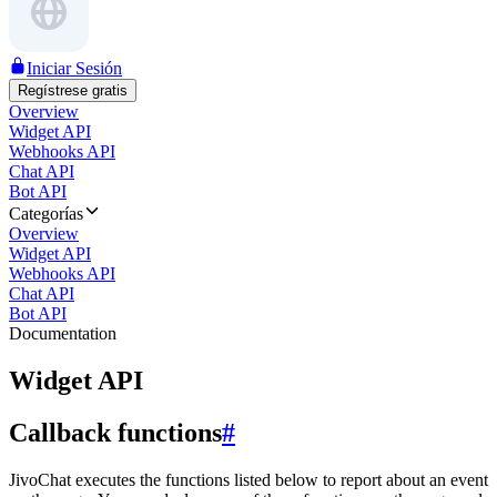
Iniciar Sesión
Regístrese gratis
Overview
Widget API
Webhooks API
Chat API
Bot API
Categorías
Overview
Widget API
Webhooks API
Chat API
Bot API
Documentation
Widget API
Callback functions
#
JivoChat executes the functions listed below to report about an event