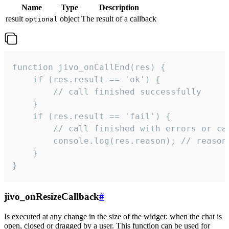
Name
Type
Description
result
object
The result of a callback
optional
function jivo_onCallEnd(res) {

    if (res.result == 'ok') {

        // call finished successfully

    }

    if (res.result == 'fail') {

        // call finished with errors or can
        console.log(res.reason); // reason 
    }

}
jivo_onResizeCallback
#
Is executed at any change in the size of the widget: when the chat is
open, closed or dragged by a user. This function can be used for