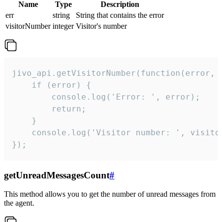
Name
Type
Description
err
string
String that contains the error
visitorNumber
integer
Visitor's number
jivo_api.getVisitorNumber(function(error, v
    if (error) {

        console.log('Error: ', error);

        return;

    }  

    console.log('Visitor number: ', visitor
});
getUnreadMessagesCount
#
This method allows you to get the number of unread messages from
the agent.