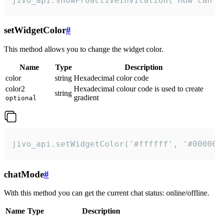
jivo_api.showProactiveInvitation("How can 
setWidgetColor
#
This method allows you to change the widget color.
Name
Type
Description
color
string
Hexadecimal color code
color2
Hexadecimal colour code is used to create
string
gradient
optional
jivo_api.setWidgetColor('#ffffff', '#00000
chatMode
#
With this method you can get the current chat status: online/offline.
Name
Type
Description