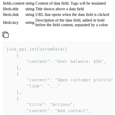
fields.content
string
Content of data field. Tags will be insulated
fileds.title
string
Title shown above a data field
fileds.link
string
URL that opens when the data field is clicked
Description of the data field, added in bold
fileds.key
string
before the field content, separated by a colon
jivo_api.setCustomData([

    {

        "content": "User balance: $56",

    },

    {

        "content": "Open customer profile",
        "link": "..."

    },

    {

        "title": "Actions",

        "content": "Add contact",
