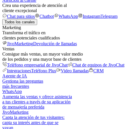
Atención al cliente
Crea una experiencia de atención al
cliente excepcional
Chat para sitios
Chatbot
WhatsApp
Instagram
Telegram
Todos los canales
Marketing
Transforma el tráfico en
clientes potenciales cualificados
JivoMarketing
Devolución de llamadas
Ventas
Consigue más ventas, un mayor valor medio
de los pedidos y una mayor base de clientes
Teléfono empresarial de JivoChat
Chat de equipos de JivoChat
Integraciones
Teléfono Plus
Video llamadas
CRM
Agente de IA
Gestiona las preguntas
más frecuentes
WhatsApp
Aumenta las ventas y ofrece asistencia
a tus clientes a través de su aplicación
de mensajería preferida
JivoMarketing
Capta la atención de tus visitantes:
capta su interés antes de que se
vayan