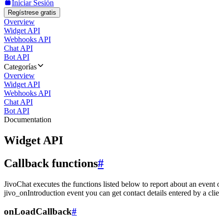
Iniciar Sesión
Regístrese gratis
Overview
Widget API
Webhooks API
Chat API
Bot API
Categorías
Overview
Widget API
Webhooks API
Chat API
Bot API
Documentation
Widget API
Callback functions
#
JivoChat executes the functions listed below to report about an event 
jivo_onIntroduction event you can get contact details entered by a clie
onLoadCallback
#