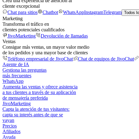
Crea una experiencia de atención al
cliente excepcional
Chat para sitios
Chatbot
WhatsApp
Instagram
Telegram
Todos l
Marketing
Transforma el tráfico en
clientes potenciales cualificados
JivoMarketing
Devolución de llamadas
Ventas
Consigue más ventas, un mayor valor medio
de los pedidos y una mayor base de clientes
Teléfono empresarial de JivoChat
Chat de equipos de JivoChat
Agente de IA
Gestiona las preguntas
más frecuentes
WhatsApp
Aumenta las ventas y ofrece asistencia
a tus clientes a través de su aplicación
de mensajería preferida
JivoMarketing
Capta la atención de tus visitantes:
capta su interés antes de que se
vayan
Precios
Afiliados
Ayuda