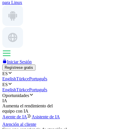
para Linux
Iniciar Sesión
Regístrese gratis
ES
English
Türkçe
Português
ES
English
Türkçe
Português
Oportunidades
IA
Aumenta el rendimiento del
equipo con IA
Agente de IA
Asistente de IA
Atención al cliente