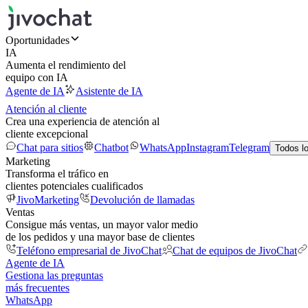
Oportunidades
IA
Aumenta el rendimiento del
equipo con IA
Agente de IA
Asistente de IA
Atención al cliente
Crea una experiencia de atención al
cliente excepcional
Chat para sitios
Chatbot
WhatsApp
Instagram
Telegram
Todos l
Marketing
Transforma el tráfico en
clientes potenciales cualificados
JivoMarketing
Devolución de llamadas
Ventas
Consigue más ventas, un mayor valor medio
de los pedidos y una mayor base de clientes
Teléfono empresarial de JivoChat
Chat de equipos de JivoChat
Agente de IA
Gestiona las preguntas
más frecuentes
WhatsApp