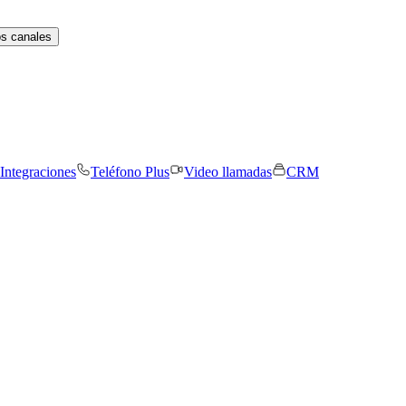
os canales
Integraciones
Teléfono Plus
Video llamadas
CRM