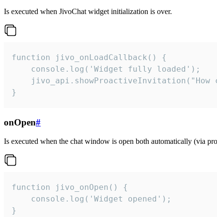
Is executed when JivoChat widget initialization is over.
function jivo_onLoadCallback() {

    console.log('Widget fully loaded');

    jivo_api.showProactiveInvitation("How c
}
onOpen
#
Is executed when the chat window is open both automatically (via proa
function jivo_onOpen() {

    console.log('Widget opened');

}