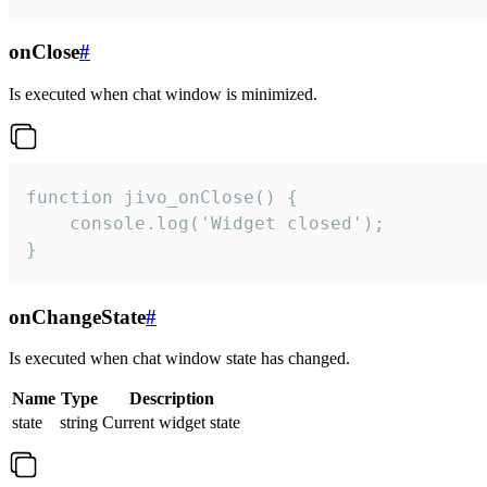
onClose
#
Is executed when chat window is minimized.
function jivo_onClose() {

    console.log('Widget closed');

}
onChangeState
#
Is executed when chat window state has changed.
Name
Type
Description
state
string
Current widget state