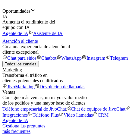
Oportunidades
IA
Aumenta el rendimiento del
equipo con IA
Agente de IA
Asistente de IA
Atención al cliente
Crea una experiencia de atención al
cliente excepcional
Chat para sitios
Chatbot
WhatsApp
Instagram
Telegram
Todos los canales
Marketing
Transforma el tráfico en
clientes potenciales cualificados
JivoMarketing
Devolución de llamadas
Ventas
Consigue más ventas, un mayor valor medio
de los pedidos y una mayor base de clientes
Teléfono empresarial de JivoChat
Chat de equipos de JivoChat
Integraciones
Teléfono Plus
Video llamadas
CRM
Agente de IA
Gestiona las preguntas
más frecuentes