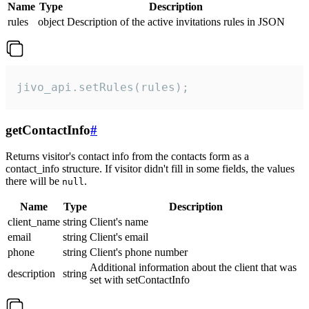
Name
Type
Description
rules
object
Description of the active invitations rules in JSON
jivo_api.setRules(rules);
getContactInfo
#
Returns visitor's contact info from the contacts form as a
contact_info structure. If visitor didn't fill in some fields, the values
there will be
.
null
Name
Type
Description
client_name
string
Client's name
email
string
Client's email
phone
string
Client's phone number
Additional information about the client that was
description
string
set with setContactInfo