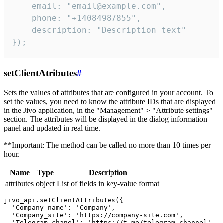
    email: "email@example.com",

    phone: "+14084987855",

    description: "Description text"

});
setClientAtributes
#
Sets the values ​​of attributes that are configured in your account. To
set the values, you need to know the attribute IDs that are displayed
in the Jivo application, in the "Management" > "Attribute settings"
section. The attributes will be displayed in the dialog information
panel and updated in real time.
**Important: The method can be called no more than 10 times per
hour.
Name
Type
Description
attributes
object
List of fields in key-value format
jivo_api.setClientAttributes({

  'Company_name': 'Company',

  'Company_site': 'https://company-site.com',

  'Telegram_chanel': 'https://t.me/telegram-channel',
