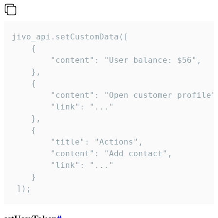
jivo_api.setCustomData([

    {

        "content": "User balance: $56",

    },

    {

        "content": "Open customer profile",
        "link": "..."

    },

    {

        "title": "Actions",

        "content": "Add contact",

        "link": "..."

    }

 ]);