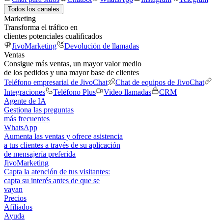
Todos los canales
Marketing
Transforma el tráfico en
clientes potenciales cualificados
JivoMarketing
Devolución de llamadas
Ventas
Consigue más ventas, un mayor valor medio
de los pedidos y una mayor base de clientes
Teléfono empresarial de JivoChat
Chat de equipos de JivoChat
Integraciones
Teléfono Plus
Video llamadas
CRM
Agente de IA
Gestiona las preguntas
más frecuentes
WhatsApp
Aumenta las ventas y ofrece asistencia
a tus clientes a través de su aplicación
de mensajería preferida
JivoMarketing
Capta la atención de tus visitantes:
capta su interés antes de que se
vayan
Precios
Afiliados
Ayuda