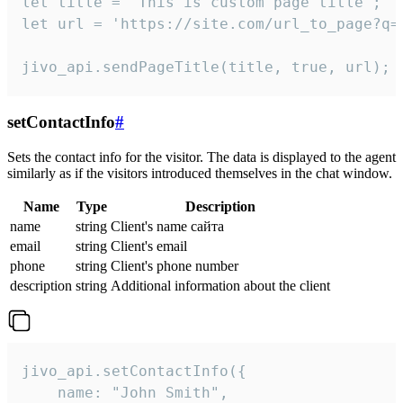
let title = 'This is custom page title';

let url = 'https://site.com/url_to_page?q=p
jivo_api.sendPageTitle(title, true, url);
setContactInfo
#
Sets the contact info for the visitor. The data is displayed to the agent
similarly as if the visitors introduced themselves in the chat window.
Name
Type
Description
name
string
Client's name сайта
email
string
Client's email
phone
string
Client's phone number
description
string
Additional information about the client
jivo_api.setContactInfo({

    name: "John Smith",
