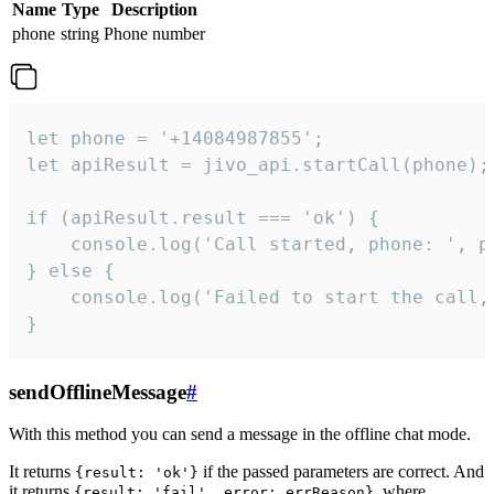
Name
Type
Description
phone
string
Phone number
let phone = '+14084987855';

let apiResult = jivo_api.startCall(phone);

if (apiResult.result === 'ok') {

    console.log('Call started, phone: ', ph
} else {

    console.log('Failed to start the call,
}
sendOfflineMessage
#
With this method you can send a message in the offline chat mode.
It returns
if the passed parameters are correct. And
{result: 'ok'}
it returns
, where
{result: 'fail', error: errReason}