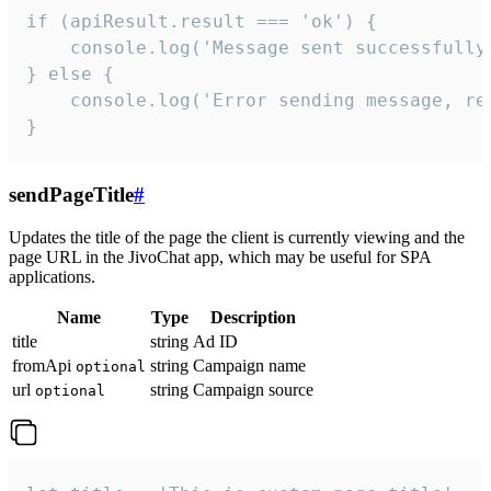
if (apiResult.result === 'ok') {

    console.log('Message sent successfully'
} else {

    console.log('Error sending message, rea
}
sendPageTitle
#
Updates the title of the page the client is currently viewing and the
page URL in the JivoChat app, which may be useful for SPA
applications.
Name
Type
Description
title
string
Ad ID
fromApi
string
Campaign name
optional
url
string
Campaign source
optional