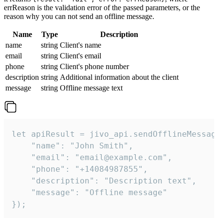
errReason is the validation error of the passed parameters, or the
reason why you can not send an offline message.
Name
Type
Description
name
string
Client's name
email
string
Client's email
phone
string
Client's phone number
description
string
Additional information about the client
message
string
Offline message text
let apiResult = jivo_api.sendOfflineMessage
    "name": "John Smith",

    "email": "email@example.com",

    "phone": "+14084987855",

    "description": "Description text",

    "message": "Offline message"

});
