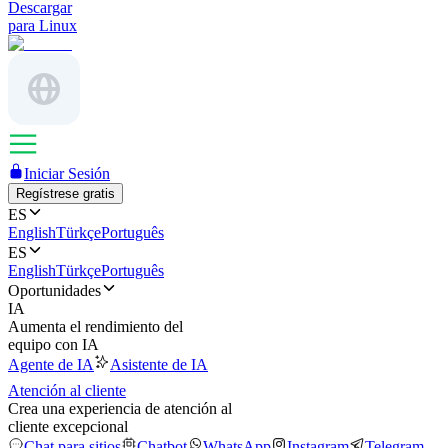
Descargar
para Linux
Iniciar Sesión
Regístrese gratis
ES
English
Türkçe
Português
ES
English
Türkçe
Português
Oportunidades
IA
Aumenta el rendimiento del
equipo con IA
Agente de IA
Asistente de IA
Atención al cliente
Crea una experiencia de atención al
cliente excepcional
Chat para sitios
Chatbot
WhatsApp
Instagram
Telegram