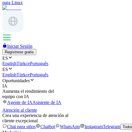
para Linux
Iniciar Sesión
Regístrese gratis
ES
English
Türkçe
Português
ES
English
Türkçe
Português
Oportunidades
IA
Aumenta el rendimiento del
equipo con IA
Agente de IA
Asistente de IA
Atención al cliente
Crea una experiencia de atención al
cliente excepcional
Chat para sitios
Chatbot
WhatsApp
Instagram
Telegram
Todos