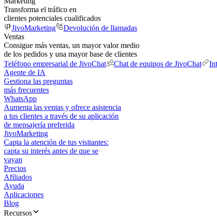
Marketing
Transforma el tráfico en
clientes potenciales cualificados
JivoMarketing
Devolución de llamadas
Ventas
Consigue más ventas, un mayor valor medio
de los pedidos y una mayor base de clientes
Teléfono empresarial de JivoChat
Chat de equipos de JivoChat
In
Agente de IA
Gestiona las preguntas
más frecuentes
WhatsApp
Aumenta las ventas y ofrece asistencia
a tus clientes a través de su aplicación
de mensajería preferida
JivoMarketing
Capta la atención de tus visitantes:
capta su interés antes de que se
vayan
Precios
Afiliados
Ayuda
Aplicaciones
Blog
Recursos