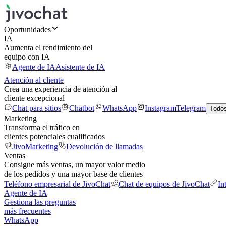
Oportunidades
IA
Aumenta el rendimiento del
equipo con IA
Agente de IA
Asistente de IA
Atención al cliente
Crea una experiencia de atención al
cliente excepcional
Chat para sitios
Chatbot
WhatsApp
Instagram
Telegram
Todos
Marketing
Transforma el tráfico en
clientes potenciales cualificados
JivoMarketing
Devolución de llamadas
Ventas
Consigue más ventas, un mayor valor medio
de los pedidos y una mayor base de clientes
Teléfono empresarial de JivoChat
Chat de equipos de JivoChat
In
Agente de IA
Gestiona las preguntas
más frecuentes
WhatsApp