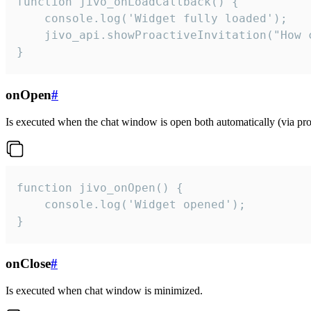
function jivo_onLoadCallback() {

    console.log('Widget fully loaded');

    jivo_api.showProactiveInvitation("How c
}
onOpen
#
Is executed when the chat window is open both automatically (via proa
function jivo_onOpen() {

    console.log('Widget opened');

}
onClose
#
Is executed when chat window is minimized.