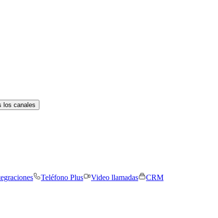
 los canales
tegraciones
Teléfono Plus
Video llamadas
CRM