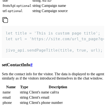
title
string
Ad ID
fromApi
string
Campaign name
optional
url
string
Campaign source
optional
let title = 'This is custom page title';

let url = 'https://site.com/url_to_page?q=p
jivo_api.sendPageTitle(title, true, url);
setContactInfo
#
Sets the contact info for the visitor. The data is displayed to the agent
similarly as if the visitors introduced themselves in the chat window.
Name
Type
Description
name
string
Client's name сайта
email
string
Client's email
phone
string
Client's phone number