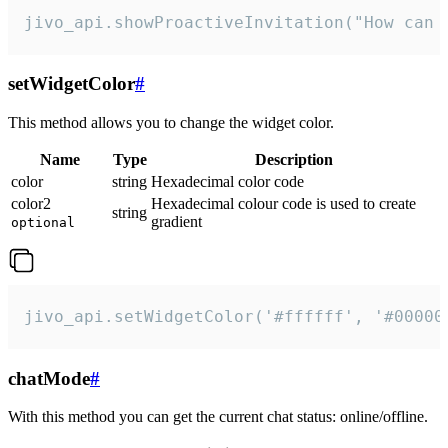
jivo_api.showProactiveInvitation("How can 
setWidgetColor
#
This method allows you to change the widget color.
Name
Type
Description
color
string
Hexadecimal color code
color2
Hexadecimal colour code is used to create
string
gradient
optional
jivo_api.setWidgetColor('#ffffff', '#00000
chatMode
#
With this method you can get the current chat status: online/offline.