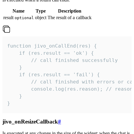
Name
Type
Description
result
object
The result of a callback
optional
function jivo_onCallEnd(res) {

    if (res.result == 'ok') {

        // call finished successfully

    }

    if (res.result == 'fail') {

        // call finished with errors or can
        console.log(res.reason); // reason 
    }

}
jivo_onResizeCallback
#
Is executed at any change in the size of the widget: when the chat is