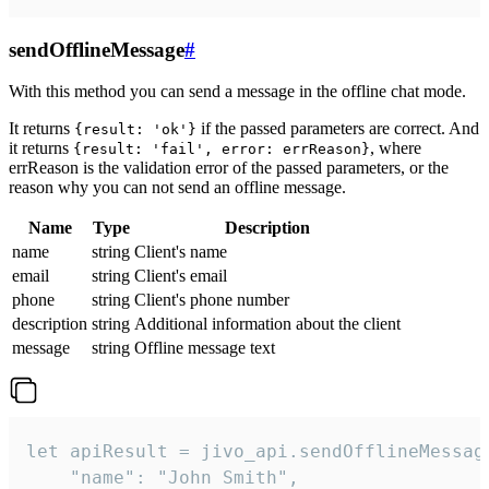
sendOfflineMessage
#
With this method you can send a message in the offline chat mode.
It returns
if the passed parameters are correct. And
{result: 'ok'}
it returns
, where
{result: 'fail', error: errReason}
errReason is the validation error of the passed parameters, or the
reason why you can not send an offline message.
Name
Type
Description
name
string
Client's name
email
string
Client's email
phone
string
Client's phone number
description
string
Additional information about the client
message
string
Offline message text
let apiResult = jivo_api.sendOfflineMessage
    "name": "John Smith",
