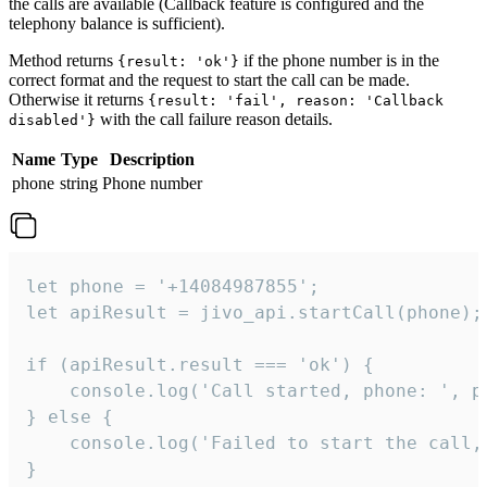
the calls are available (Callback feature is configured and the
telephony balance is sufficient).
Method returns
if the phone number is in the
{result: 'ok'}
correct format and the request to start the call can be made.
Otherwise it returns
{result: 'fail', reason: 'Callback
with the call failure reason details.
disabled'}
Name
Type
Description
phone
string
Phone number
let phone = '+14084987855';

let apiResult = jivo_api.startCall(phone);

if (apiResult.result === 'ok') {

    console.log('Call started, phone: ', ph
} else {

    console.log('Failed to start the call,
}