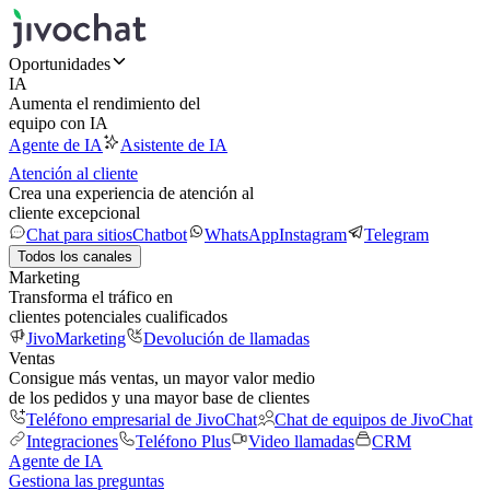
Oportunidades
IA
Aumenta el rendimiento del
equipo con IA
Agente de IA
Asistente de IA
Atención al cliente
Crea una experiencia de atención al
cliente excepcional
Chat para sitios
Chatbot
WhatsApp
Instagram
Telegram
Todos los canales
Marketing
Transforma el tráfico en
clientes potenciales cualificados
JivoMarketing
Devolución de llamadas
Ventas
Consigue más ventas, un mayor valor medio
de los pedidos y una mayor base de clientes
Teléfono empresarial de JivoChat
Chat de equipos de JivoChat
Integraciones
Teléfono Plus
Video llamadas
CRM
Agente de IA
Gestiona las preguntas