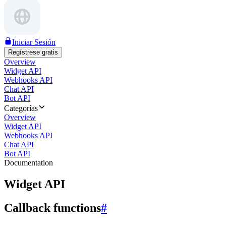
Iniciar Sesión
Regístrese gratis
Overview
Widget API
Webhooks API
Chat API
Bot API
Categorías
Overview
Widget API
Webhooks API
Chat API
Bot API
Documentation
Widget API
Callback functions
#