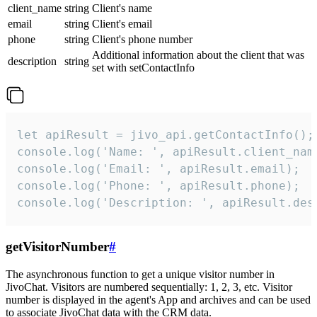
client_name
string
Client's name
email
string
Client's email
phone
string
Client's phone number
Additional information about the client that was
description
string
set with setContactInfo
let apiResult = jivo_api.getContactInfo();

console.log('Name: ', apiResult.client_name
console.log('Email: ', apiResult.email);

console.log('Phone: ', apiResult.phone);

console.log('Description: ', apiResult.des
getVisitorNumber
#
The asynchronous function to get a unique visitor number in
JivoChat. Visitors are numbered sequentially: 1, 2, 3, etc. Visitor
number is displayed in the agent's App and archives and can be used
to associate JivoChat data with the CRM data.