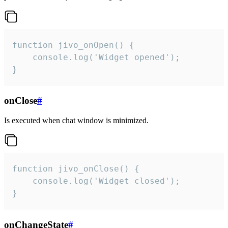
function jivo_onOpen() {

    console.log('Widget opened');

}
onClose
#
Is executed when chat window is minimized.
function jivo_onClose() {

    console.log('Widget closed');

}
onChangeState
#