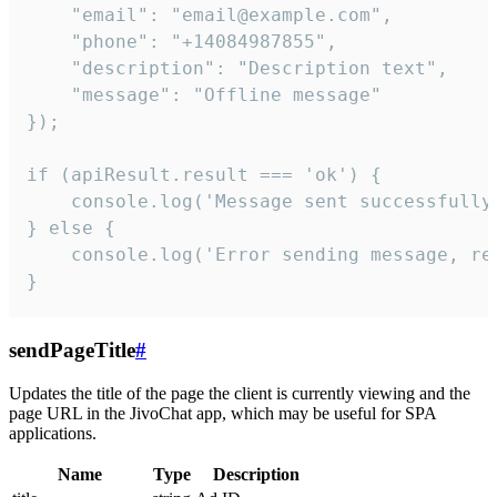
    "email": "email@example.com",

    "phone": "+14084987855",

    "description": "Description text",

    "message": "Offline message"

});

if (apiResult.result === 'ok') {

    console.log('Message sent successfully'
} else {

    console.log('Error sending message, rea
}
sendPageTitle
#
Updates the title of the page the client is currently viewing and the
page URL in the JivoChat app, which may be useful for SPA
applications.
Name
Type
Description