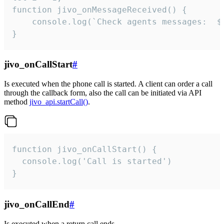
function jivo_onMessageReceived() {

	console.log(`Check agents messages:  ${i++}`)

}
jivo_onCallStart
#
Is executed when the phone call is started. A client can order a call
through the callback form, also the call can be initiated via API
method
jivo_api.startCall()
.
function jivo_onCallStart() {

  console.log('Call is started')

}
jivo_onCallEnd
#
Is executed when a return call ends.