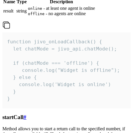
Name
Type
Description
- at least one agent is online
online
result
string
- no agents are online
offline
function jivo_onLoadCallback() {

  let chatMode = jivo_api.chatMode();

  if (chatMode === 'offline') {

     console.log("Widget is offline");

  } else {

    console.log('Widget is online')

  }

}
startCall
#
Method allows you to start a return call to the specified number, if