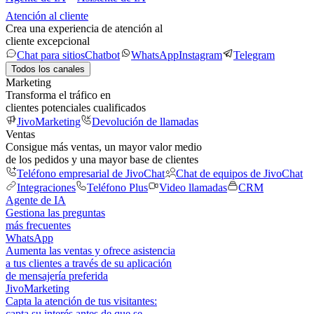
Atención al cliente
Crea una experiencia de atención al
cliente excepcional
Chat para sitios
Chatbot
WhatsApp
Instagram
Telegram
Todos los canales
Marketing
Transforma el tráfico en
clientes potenciales cualificados
JivoMarketing
Devolución de llamadas
Ventas
Consigue más ventas, un mayor valor medio
de los pedidos y una mayor base de clientes
Teléfono empresarial de JivoChat
Chat de equipos de JivoChat
Integraciones
Teléfono Plus
Video llamadas
CRM
Agente de IA
Gestiona las preguntas
más frecuentes
WhatsApp
Aumenta las ventas y ofrece asistencia
a tus clientes a través de su aplicación
de mensajería preferida
JivoMarketing
Capta la atención de tus visitantes:
capta su interés antes de que se