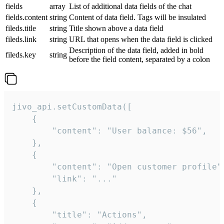
fields
array
List of additional data fields of the chat
fields.content
string
Content of data field. Tags will be insulated
fileds.title
string
Title shown above a data field
fileds.link
string
URL that opens when the data field is clicked
Description of the data field, added in bold
fileds.key
string
before the field content, separated by a colon
jivo_api.setCustomData([

    {

        "content": "User balance: $56",

    },

    {

        "content": "Open customer profile",
        "link": "..."

    },

    {

        "title": "Actions",
