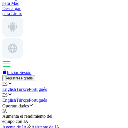
para Mac
Descargar
para Linux
Iniciar Sesión
Regístrese gratis
ES
English
Türkçe
Português
ES
English
Türkçe
Português
Oportunidades
IA
Aumenta el rendimiento del
equipo con IA
Agente de IA
Asistente de IA