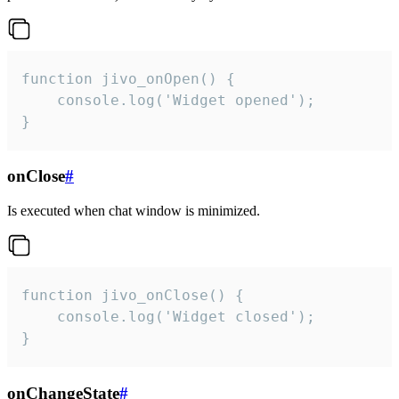
function jivo_onOpen() {

    console.log('Widget opened');

}
onClose
#
Is executed when chat window is minimized.
function jivo_onClose() {

    console.log('Widget closed');

}
onChangeState
#