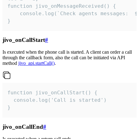
function jivo_onMessageReceived() {

	console.log(`Check agents messages:  ${i++}`)

}
jivo_onCallStart
#
Is executed when the phone call is started. A client can order a call
through the callback form, also the call can be initiated via API
method
jivo_api.startCall()
.
function jivo_onCallStart() {

  console.log('Call is started')

}
jivo_onCallEnd
#
Is executed when a return call ends.