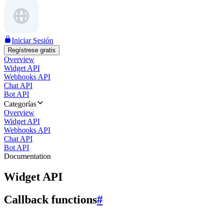
Iniciar Sesión
Regístrese gratis
Overview
Widget API
Webhooks API
Chat API
Bot API
Categorías
Overview
Widget API
Webhooks API
Chat API
Bot API
Documentation
Widget API
Callback functions
#