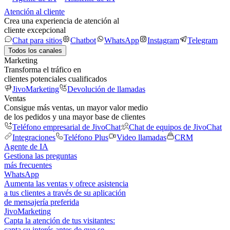
Atención al cliente
Crea una experiencia de atención al
cliente excepcional
Chat para sitios
Chatbot
WhatsApp
Instagram
Telegram
Todos los canales
Marketing
Transforma el tráfico en
clientes potenciales cualificados
JivoMarketing
Devolución de llamadas
Ventas
Consigue más ventas, un mayor valor medio
de los pedidos y una mayor base de clientes
Teléfono empresarial de JivoChat
Chat de equipos de JivoChat
Integraciones
Teléfono Plus
Video llamadas
CRM
Agente de IA
Gestiona las preguntas
más frecuentes
WhatsApp
Aumenta las ventas y ofrece asistencia
a tus clientes a través de su aplicación
de mensajería preferida
JivoMarketing
Capta la atención de tus visitantes:
capta su interés antes de que se