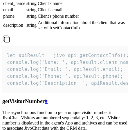
client_name
string
Client's name
email
string
Client's email
phone
string
Client's phone number
Additional information about the client that was
description
string
set with setContactInfo
let apiResult = jivo_api.getContactInfo();

console.log('Name: ', apiResult.client_name
console.log('Email: ', apiResult.email);

console.log('Phone: ', apiResult.phone);

console.log('Description: ', apiResult.des
getVisitorNumber
#
The asynchronous function to get a unique visitor number in
JivoChat. Visitors are numbered sequentially: 1, 2, 3, etc. Visitor
number is displayed in the agent's App and archives and can be used
to associate JivoChat data with the CRM data.