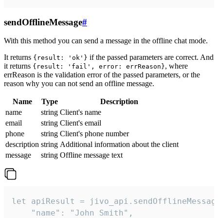
sendOfflineMessage
#
With this method you can send a message in the offline chat mode.
It returns
if the passed parameters are correct. And
{result: 'ok'}
it returns
, where
{result: 'fail', error: errReason}
errReason is the validation error of the passed parameters, or the
reason why you can not send an offline message.
Name
Type
Description
name
string
Client's name
email
string
Client's email
phone
string
Client's phone number
description
string
Additional information about the client
message
string
Offline message text
let apiResult = jivo_api.sendOfflineMessage
    "name": "John Smith",
