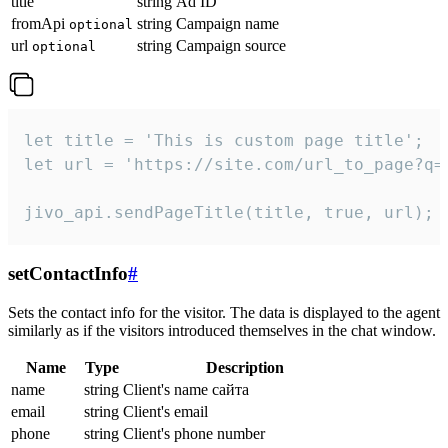
title
string
Ad ID
fromApi
string
Campaign name
optional
url
string
Campaign source
optional
let title = 'This is custom page title';

let url = 'https://site.com/url_to_page?q=p
jivo_api.sendPageTitle(title, true, url);
setContactInfo
#
Sets the contact info for the visitor. The data is displayed to the agent
similarly as if the visitors introduced themselves in the chat window.
Name
Type
Description
name
string
Client's name сайта
email
string
Client's email
phone
string
Client's phone number