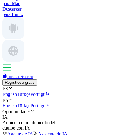
para Mac
Descargar
para Linux
Iniciar Sesión
Regístrese gratis
ES
English
Türkçe
Português
ES
English
Türkçe
Português
Oportunidades
IA
Aumenta el rendimiento del
equipo con IA
Agente de IA
Asistente de IA