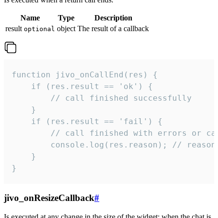
Name
Type
Description
result
object
The result of a callback
optional
function jivo_onCallEnd(res) {

    if (res.result == 'ok') {

        // call finished successfully

    }

    if (res.result == 'fail') {

        // call finished with errors or can
        console.log(res.reason); // reason 
    }

}
jivo_onResizeCallback
#
Is executed at any change in the size of the widget: when the chat is