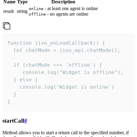
Name
Type
Description
- at least one agent is online
online
result
string
- no agents are online
offline
function jivo_onLoadCallback() {

  let chatMode = jivo_api.chatMode();

  if (chatMode === 'offline') {

     console.log("Widget is offline");

  } else {

    console.log('Widget is online')

  }

}
startCall
#
Method allows you to start a return call to the specified number, if