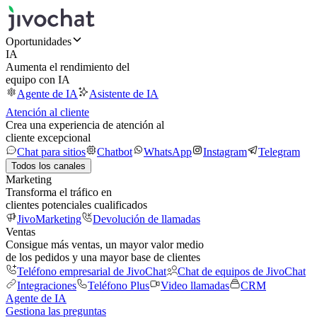
Oportunidades
IA
Aumenta el rendimiento del
equipo con IA
Agente de IA
Asistente de IA
Atención al cliente
Crea una experiencia de atención al
cliente excepcional
Chat para sitios
Chatbot
WhatsApp
Instagram
Telegram
Todos los canales
Marketing
Transforma el tráfico en
clientes potenciales cualificados
JivoMarketing
Devolución de llamadas
Ventas
Consigue más ventas, un mayor valor medio
de los pedidos y una mayor base de clientes
Teléfono empresarial de JivoChat
Chat de equipos de JivoChat
Integraciones
Teléfono Plus
Video llamadas
CRM
Agente de IA
Gestiona las preguntas