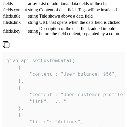
fields
array
List of additional data fields of the chat
fields.content
string
Content of data field. Tags will be insulated
fileds.title
string
Title shown above a data field
fileds.link
string
URL that opens when the data field is clicked
Description of the data field, added in bold
fileds.key
string
before the field content, separated by a colon
jivo_api.setCustomData([

    {

        "content": "User balance: $56",

    },

    {

        "content": "Open customer profile",
        "link": "..."

    },

    {

        "title": "Actions",
