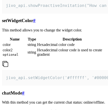
jivo_api.showProactiveInvitation("How can 
setWidgetColor
#
This method allows you to change the widget color.
Name
Type
Description
color
string
Hexadecimal color code
color2
Hexadecimal colour code is used to create
string
gradient
optional
jivo_api.setWidgetColor('#ffffff', '#00000
chatMode
#
With this method you can get the current chat status: online/offline.