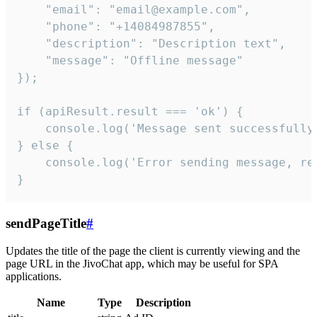
    "email": "email@example.com",

    "phone": "+14084987855",

    "description": "Description text",

    "message": "Offline message"

});

if (apiResult.result === 'ok') {

    console.log('Message sent successfully'
} else {

    console.log('Error sending message, rea
}
sendPageTitle
#
Updates the title of the page the client is currently viewing and the
page URL in the JivoChat app, which may be useful for SPA
applications.
Name
Type
Description