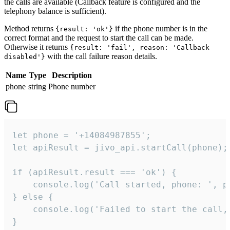
the calls are available (Callback feature is configured and the
telephony balance is sufficient).
Method returns
if the phone number is in the
{result: 'ok'}
correct format and the request to start the call can be made.
Otherwise it returns
{result: 'fail', reason: 'Callback
with the call failure reason details.
disabled'}
Name
Type
Description
phone
string
Phone number
let phone = '+14084987855';

let apiResult = jivo_api.startCall(phone);

if (apiResult.result === 'ok') {

    console.log('Call started, phone: ', ph
} else {

    console.log('Failed to start the call,
}