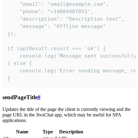
    "email": "email@example.com",

    "phone": "+14084987855",

    "description": "Description text",

    "message": "Offline message"

});

if (apiResult.result === 'ok') {

    console.log('Message sent successfully'
} else {

    console.log('Error sending message, rea
}
sendPageTitle
#
Updates the title of the page the client is currently viewing and the
page URL in the JivoChat app, which may be useful for SPA
applications.
Name
Type
Description