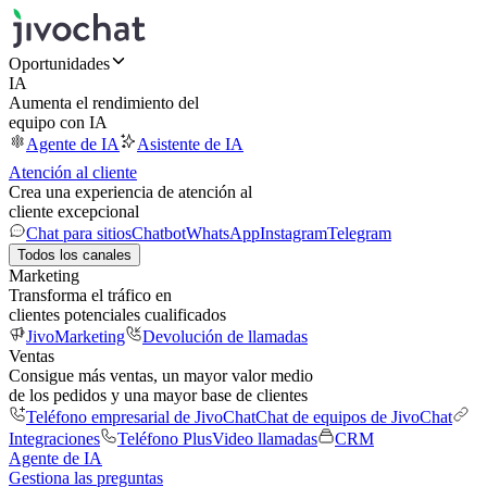
Oportunidades
IA
Aumenta el rendimiento del
equipo con IA
Agente de IA
Asistente de IA
Atención al cliente
Crea una experiencia de atención al
cliente excepcional
Chat para sitios
Chatbot
WhatsApp
Instagram
Telegram
Todos los canales
Marketing
Transforma el tráfico en
clientes potenciales cualificados
JivoMarketing
Devolución de llamadas
Ventas
Consigue más ventas, un mayor valor medio
de los pedidos y una mayor base de clientes
Teléfono empresarial de JivoChat
Chat de equipos de JivoChat
Integraciones
Teléfono Plus
Video llamadas
CRM
Agente de IA
Gestiona las preguntas