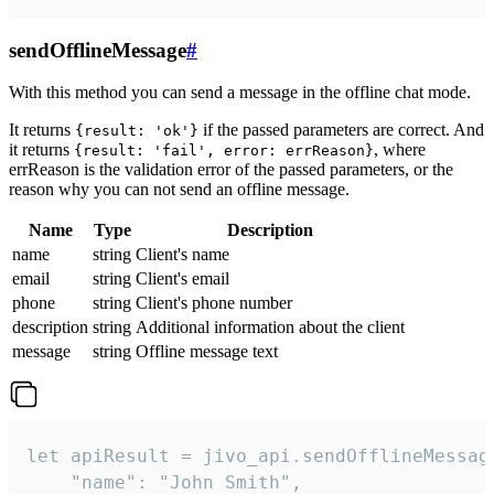
sendOfflineMessage
#
With this method you can send a message in the offline chat mode.
It returns
if the passed parameters are correct. And
{result: 'ok'}
it returns
, where
{result: 'fail', error: errReason}
errReason is the validation error of the passed parameters, or the
reason why you can not send an offline message.
Name
Type
Description
name
string
Client's name
email
string
Client's email
phone
string
Client's phone number
description
string
Additional information about the client
message
string
Offline message text
let apiResult = jivo_api.sendOfflineMessage
    "name": "John Smith",
