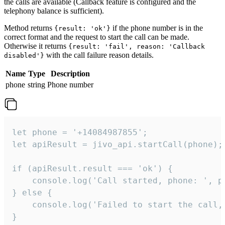
the calls are available (Callback feature is configured and the
telephony balance is sufficient).
Method returns
if the phone number is in the
{result: 'ok'}
correct format and the request to start the call can be made.
Otherwise it returns
{result: 'fail', reason: 'Callback
with the call failure reason details.
disabled'}
Name
Type
Description
phone
string
Phone number
let phone = '+14084987855';

let apiResult = jivo_api.startCall(phone);

if (apiResult.result === 'ok') {

    console.log('Call started, phone: ', ph
} else {

    console.log('Failed to start the call,
}