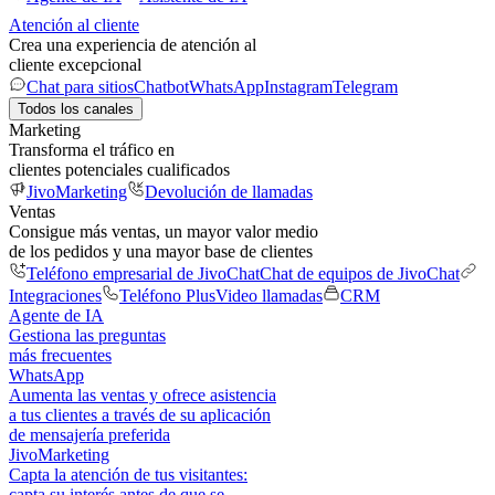
Atención al cliente
Crea una experiencia de atención al
cliente excepcional
Chat para sitios
Chatbot
WhatsApp
Instagram
Telegram
Todos los canales
Marketing
Transforma el tráfico en
clientes potenciales cualificados
JivoMarketing
Devolución de llamadas
Ventas
Consigue más ventas, un mayor valor medio
de los pedidos y una mayor base de clientes
Teléfono empresarial de JivoChat
Chat de equipos de JivoChat
Integraciones
Teléfono Plus
Video llamadas
CRM
Agente de IA
Gestiona las preguntas
más frecuentes
WhatsApp
Aumenta las ventas y ofrece asistencia
a tus clientes a través de su aplicación
de mensajería preferida
JivoMarketing
Capta la atención de tus visitantes:
capta su interés antes de que se