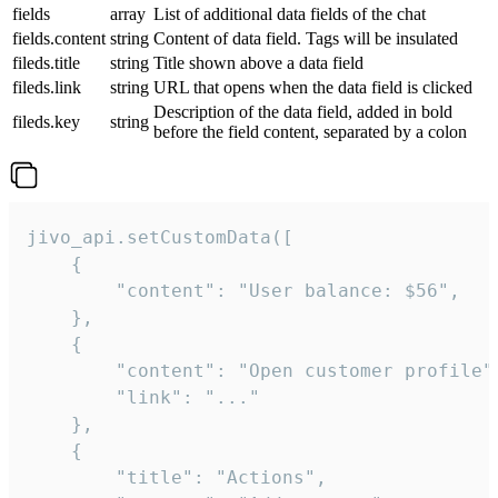
fields
array
List of additional data fields of the chat
fields.content
string
Content of data field. Tags will be insulated
fileds.title
string
Title shown above a data field
fileds.link
string
URL that opens when the data field is clicked
Description of the data field, added in bold
fileds.key
string
before the field content, separated by a colon
jivo_api.setCustomData([

    {

        "content": "User balance: $56",

    },

    {

        "content": "Open customer profile",
        "link": "..."

    },

    {

        "title": "Actions",
