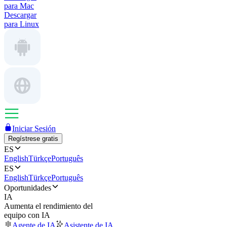
para Mac
Descargar
para Linux
Iniciar Sesión
Regístrese gratis
ES
English
Türkçe
Português
ES
English
Türkçe
Português
Oportunidades
IA
Aumenta el rendimiento del
equipo con IA
Agente de IA
Asistente de IA