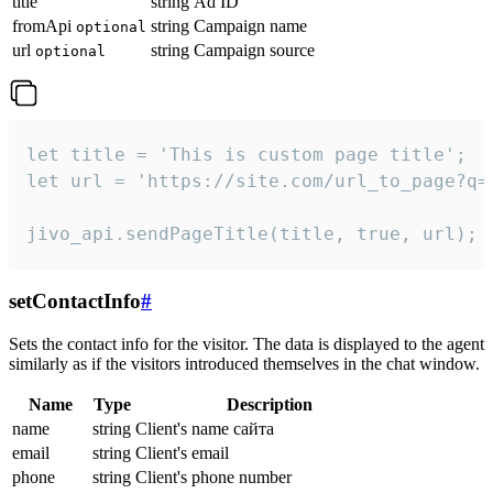
title
string
Ad ID
fromApi
string
Campaign name
optional
url
string
Campaign source
optional
let title = 'This is custom page title';

let url = 'https://site.com/url_to_page?q=p
jivo_api.sendPageTitle(title, true, url);
setContactInfo
#
Sets the contact info for the visitor. The data is displayed to the agent
similarly as if the visitors introduced themselves in the chat window.
Name
Type
Description
name
string
Client's name сайта
email
string
Client's email
phone
string
Client's phone number