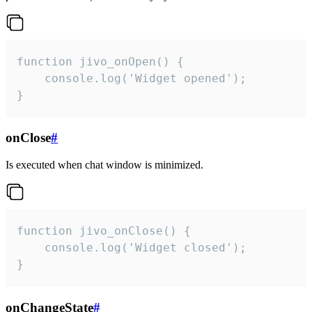
function jivo_onOpen() {

    console.log('Widget opened');

}
onClose
#
Is executed when chat window is minimized.
function jivo_onClose() {

    console.log('Widget closed');

}
onChangeState
#