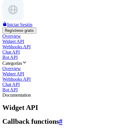
Iniciar Sesión
Regístrese gratis
Overview
Widget API
Webhooks API
Chat API
Bot API
Categorías
Overview
Widget API
Webhooks API
Chat API
Bot API
Documentation
Widget API
Callback functions
#