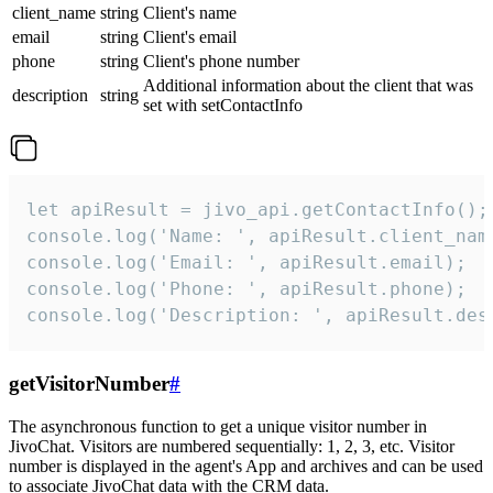
client_name
string
Client's name
email
string
Client's email
phone
string
Client's phone number
Additional information about the client that was
description
string
set with setContactInfo
let apiResult = jivo_api.getContactInfo();

console.log('Name: ', apiResult.client_name
console.log('Email: ', apiResult.email);

console.log('Phone: ', apiResult.phone);

console.log('Description: ', apiResult.des
getVisitorNumber
#
The asynchronous function to get a unique visitor number in
JivoChat. Visitors are numbered sequentially: 1, 2, 3, etc. Visitor
number is displayed in the agent's App and archives and can be used
to associate JivoChat data with the CRM data.