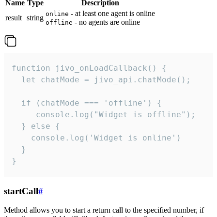
Name
Type
Description
- at least one agent is online
online
result
string
- no agents are online
offline
function jivo_onLoadCallback() {

  let chatMode = jivo_api.chatMode();

  if (chatMode === 'offline') {

     console.log("Widget is offline");

  } else {

    console.log('Widget is online')

  }

}
startCall
#
Method allows you to start a return call to the specified number, if