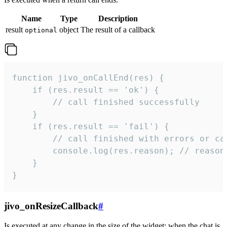
Name
Type
Description
result
object
The result of a callback
optional
function jivo_onCallEnd(res) {

    if (res.result == 'ok') {

        // call finished successfully

    }

    if (res.result == 'fail') {

        // call finished with errors or can
        console.log(res.reason); // reason 
    }

}
jivo_onResizeCallback
#
Is executed at any change in the size of the widget: when the chat is