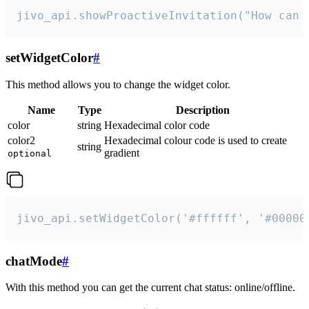
jivo_api.showProactiveInvitation("How can 
setWidgetColor
#
This method allows you to change the widget color.
Name
Type
Description
color
string
Hexadecimal color code
color2
Hexadecimal colour code is used to create
string
gradient
optional
jivo_api.setWidgetColor('#ffffff', '#00000
chatMode
#
With this method you can get the current chat status: online/offline.