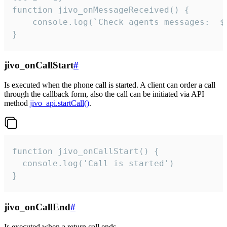
function jivo_onMessageReceived() {

	console.log(`Check agents messages:  ${i++}`)

}
jivo_onCallStart
#
Is executed when the phone call is started. A client can order a call
through the callback form, also the call can be initiated via API
method
jivo_api.startCall()
.
function jivo_onCallStart() {

  console.log('Call is started')

}
jivo_onCallEnd
#
Is executed when a return call ends.