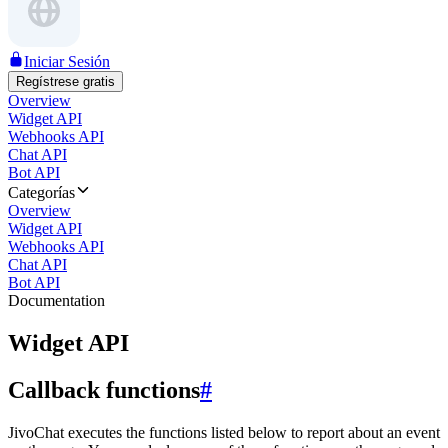
Iniciar Sesión
Regístrese gratis
Overview
Widget API
Webhooks API
Chat API
Bot API
Categorías
Overview
Widget API
Webhooks API
Chat API
Bot API
Documentation
Widget API
Callback functions
#
JivoChat executes the functions listed below to report about an event