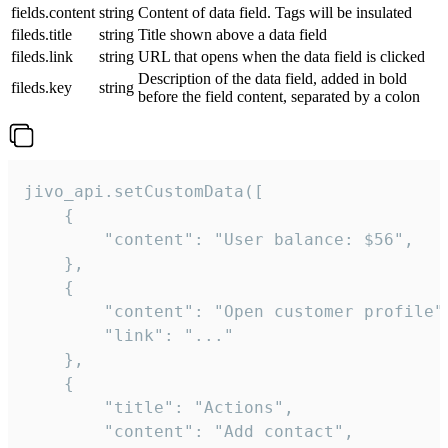
fields.content
string
Content of data field. Tags will be insulated
fileds.title
string
Title shown above a data field
fileds.link
string
URL that opens when the data field is clicked
Description of the data field, added in bold
fileds.key
string
before the field content, separated by a colon
jivo_api.setCustomData([

    {

        "content": "User balance: $56",

    },

    {

        "content": "Open customer profile",
        "link": "..."

    },

    {

        "title": "Actions",

        "content": "Add contact",
