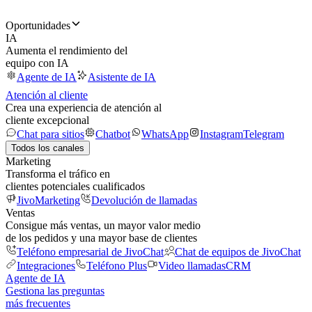
Oportunidades
IA
Aumenta el rendimiento del
equipo con IA
Agente de IA
Asistente de IA
Atención al cliente
Crea una experiencia de atención al
cliente excepcional
Chat para sitios
Chatbot
WhatsApp
Instagram
Telegram
Todos los canales
Marketing
Transforma el tráfico en
clientes potenciales cualificados
JivoMarketing
Devolución de llamadas
Ventas
Consigue más ventas, un mayor valor medio
de los pedidos y una mayor base de clientes
Teléfono empresarial de JivoChat
Chat de equipos de JivoChat
Integraciones
Teléfono Plus
Video llamadas
CRM
Agente de IA
Gestiona las preguntas
más frecuentes