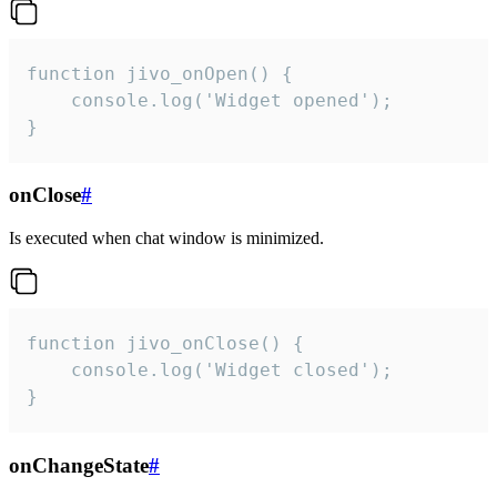
function jivo_onOpen() {

    console.log('Widget opened');

}
onClose
#
Is executed when chat window is minimized.
function jivo_onClose() {

    console.log('Widget closed');

}
onChangeState
#