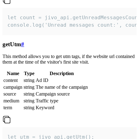
let count = jivo_api.getUnreadMessagesCount
console.log('Unread messages count:', coun
getUtm
#
This method allows you to get utm tags, if the website url contained
them at the time of the visitor's first site visit.
Name
Type
Description
content
string
Ad ID
campaign
string
The name of the campaign
source
string
Campaign source
medium
string
Traffic type
term
string
Keyword
let utm = jivo_api.getUtm();
