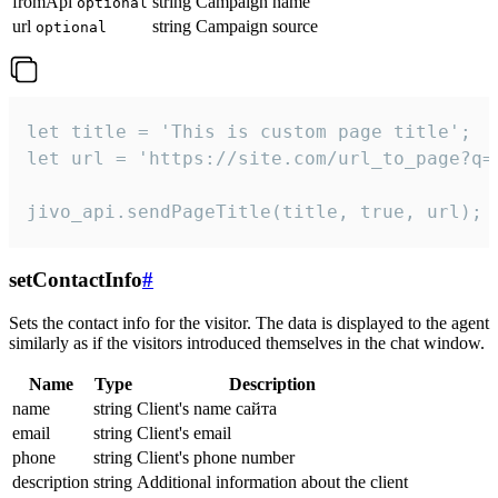
fromApi
string
Campaign name
optional
url
string
Campaign source
optional
let title = 'This is custom page title';

let url = 'https://site.com/url_to_page?q=p
jivo_api.sendPageTitle(title, true, url);
setContactInfo
#
Sets the contact info for the visitor. The data is displayed to the agent
similarly as if the visitors introduced themselves in the chat window.
Name
Type
Description
name
string
Client's name сайта
email
string
Client's email
phone
string
Client's phone number
description
string
Additional information about the client