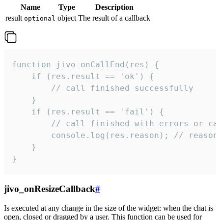
Name
Type
Description
result
object
The result of a callback
optional
function jivo_onCallEnd(res) {

    if (res.result == 'ok') {

        // call finished successfully

    }

    if (res.result == 'fail') {

        // call finished with errors or can
        console.log(res.reason); // reason 
    }

}
jivo_onResizeCallback
#
Is executed at any change in the size of the widget: when the chat is
open, closed or dragged by a user. This function can be used for