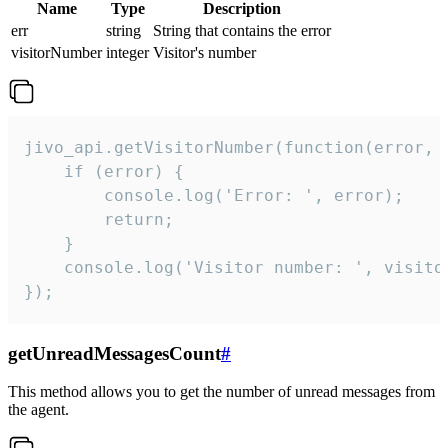
Name
Type
Description
err
string
String that contains the error
visitorNumber
integer
Visitor's number
jivo_api.getVisitorNumber(function(error, v
    if (error) {

        console.log('Error: ', error);

        return;

    }  

    console.log('Visitor number: ', visitor
});
getUnreadMessagesCount
#
This method allows you to get the number of unread messages from
the agent.