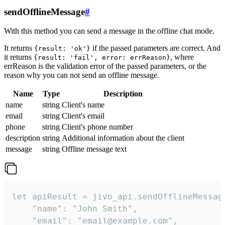
sendOfflineMessage
#
With this method you can send a message in the offline chat mode.
It returns
if the passed parameters are correct. And
{result: 'ok'}
it returns
, where
{result: 'fail', error: errReason}
errReason is the validation error of the passed parameters, or the
reason why you can not send an offline message.
Name
Type
Description
name
string
Client's name
email
string
Client's email
phone
string
Client's phone number
description
string
Additional information about the client
message
string
Offline message text
let apiResult = jivo_api.sendOfflineMessage
    "name": "John Smith",

    "email": "email@example.com",
