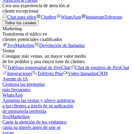
Atención al cliente
Crea una experiencia de atención al
cliente excepcional
Chat para sitios
Chatbot
WhatsApp
Instagram
Telegram
Todos los canales
Marketing
Transforma el tráfico en
clientes potenciales cualificados
JivoMarketing
Devolución de llamadas
Ventas
Consigue más ventas, un mayor valor medio
de los pedidos y una mayor base de clientes
Teléfono empresarial de JivoChat
Chat de equipos de JivoChat
Integraciones
Teléfono Plus
Video llamadas
CRM
Agente de IA
Gestiona las preguntas
más frecuentes
WhatsApp
Aumenta las ventas y ofrece asistencia
a tus clientes a través de su aplicación
de mensajería preferida
JivoMarketing
Capta la atención de tus visitantes:
capta su interés antes de que se
vayan