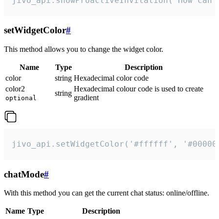
jivo_api.showProactiveInvitation("How can 
setWidgetColor
#
This method allows you to change the widget color.
Name
Type
Description
color
string
Hexadecimal color code
color2
Hexadecimal colour code is used to create
string
gradient
optional
jivo_api.setWidgetColor('#ffffff', '#00000
chatMode
#
With this method you can get the current chat status: online/offline.
Name
Type
Description