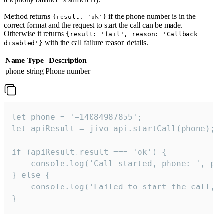
Method returns
if the phone number is in the
{result: 'ok'}
correct format and the request to start the call can be made.
Otherwise it returns
{result: 'fail', reason: 'Callback
with the call failure reason details.
disabled'}
Name
Type
Description
phone
string
Phone number
let phone = '+14084987855';

let apiResult = jivo_api.startCall(phone);

if (apiResult.result === 'ok') {

    console.log('Call started, phone: ', ph
} else {

    console.log('Failed to start the call,
}