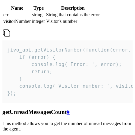
Name
Type
Description
err
string
String that contains the error
visitorNumber
integer
Visitor's number
jivo_api.getVisitorNumber(function(error, v
    if (error) {

        console.log('Error: ', error);

        return;

    }  

    console.log('Visitor number: ', visitor
});
getUnreadMessagesCount
#
This method allows you to get the number of unread messages from
the agent.