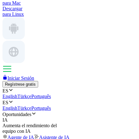
para Mac
Descargar
para Linux
Iniciar Sesión
Regístrese gratis
ES
English
Türkçe
Português
ES
English
Türkçe
Português
Oportunidades
IA
Aumenta el rendimiento del
equipo con IA
Agente de IA
Asistente de IA