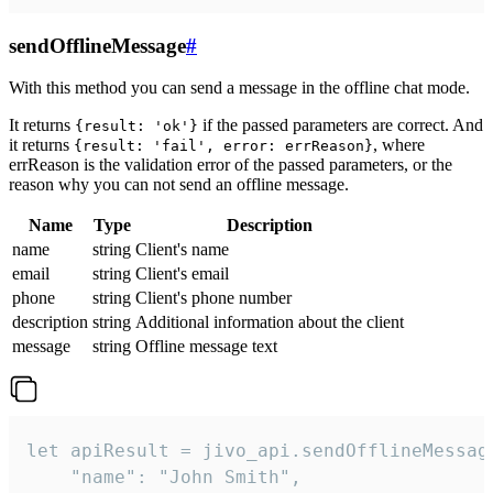
sendOfflineMessage
#
With this method you can send a message in the offline chat mode.
It returns
if the passed parameters are correct. And
{result: 'ok'}
it returns
, where
{result: 'fail', error: errReason}
errReason is the validation error of the passed parameters, or the
reason why you can not send an offline message.
Name
Type
Description
name
string
Client's name
email
string
Client's email
phone
string
Client's phone number
description
string
Additional information about the client
message
string
Offline message text
let apiResult = jivo_api.sendOfflineMessage
    "name": "John Smith",
