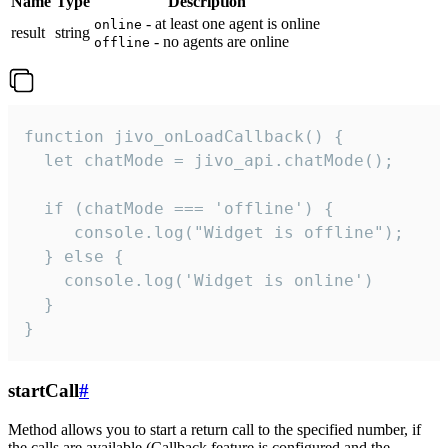
Name
Type
Description
- at least one agent is online
online
result
string
- no agents are online
offline
function jivo_onLoadCallback() {

  let chatMode = jivo_api.chatMode();

  if (chatMode === 'offline') {

     console.log("Widget is offline");

  } else {

    console.log('Widget is online')

  }

}
startCall
#
Method allows you to start a return call to the specified number, if
the calls are available (Callback feature is configured and the