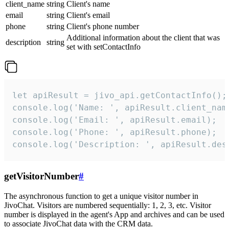
client_name
string
Client's name
email
string
Client's email
phone
string
Client's phone number
Additional information about the client that was
description
string
set with setContactInfo
let apiResult = jivo_api.getContactInfo();

console.log('Name: ', apiResult.client_name
console.log('Email: ', apiResult.email);

console.log('Phone: ', apiResult.phone);

console.log('Description: ', apiResult.des
getVisitorNumber
#
The asynchronous function to get a unique visitor number in
JivoChat. Visitors are numbered sequentially: 1, 2, 3, etc. Visitor
number is displayed in the agent's App and archives and can be used
to associate JivoChat data with the CRM data.