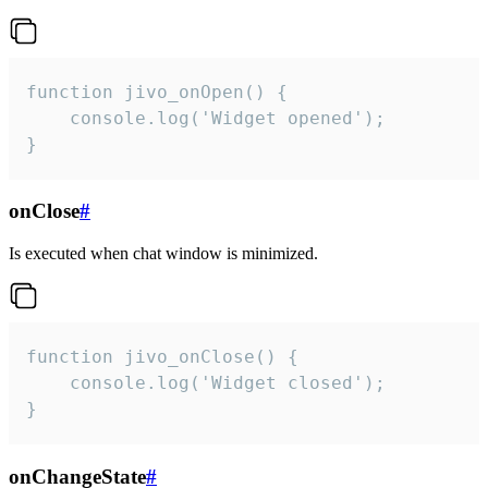
function jivo_onOpen() {

    console.log('Widget opened');

}
onClose
#
Is executed when chat window is minimized.
function jivo_onClose() {

    console.log('Widget closed');

}
onChangeState
#