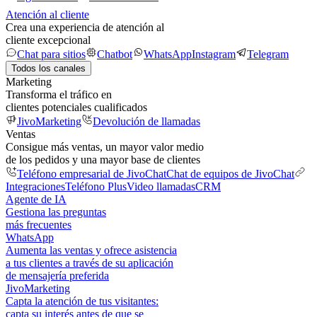
Atención al cliente
Crea una experiencia de atención al
cliente excepcional
Chat para sitios
Chatbot
WhatsApp
Instagram
Telegram
Todos los canales
Marketing
Transforma el tráfico en
clientes potenciales cualificados
JivoMarketing
Devolución de llamadas
Ventas
Consigue más ventas, un mayor valor medio
de los pedidos y una mayor base de clientes
Teléfono empresarial de JivoChat
Chat de equipos de JivoChat
Integraciones
Teléfono Plus
Video llamadas
CRM
Agente de IA
Gestiona las preguntas
más frecuentes
WhatsApp
Aumenta las ventas y ofrece asistencia
a tus clientes a través de su aplicación
de mensajería preferida
JivoMarketing
Capta la atención de tus visitantes:
capta su interés antes de que se