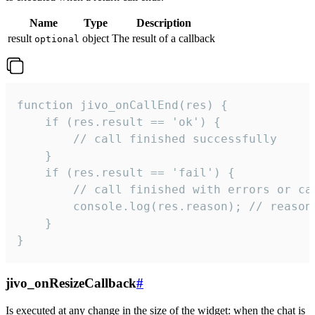
Name
Type
Description
result
object
The result of a callback
optional
function jivo_onCallEnd(res) {

    if (res.result == 'ok') {

        // call finished successfully

    }

    if (res.result == 'fail') {

        // call finished with errors or can
        console.log(res.reason); // reason 
    }

}
jivo_onResizeCallback
#
Is executed at any change in the size of the widget: when the chat is