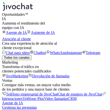
Oportunidades
IA
Aumenta el rendimiento del
equipo con IA
Agente de IA
Asistente de IA
Atención al cliente
Crea una experiencia de atención al
cliente excepcional
Chat para sitios
Chatbot
WhatsApp
Instagram
Telegram
Todos los canales
Marketing
Transforma el tráfico en
clientes potenciales cualificados
JivoMarketing
Devolución de llamadas
Ventas
Consigue más ventas, un mayor valor medio
de los pedidos y una mayor base de clientes
Teléfono empresarial de JivoChat
Chat de equipos de JivoChat
Integraciones
Teléfono Plus
Video llamadas
CRM
Agente de IA
Gestiona las preguntas