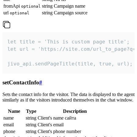
fromApi
string
Campaign name
optional
url
string
Campaign source
optional
let title = 'This is custom page title';

let url = 'https://site.com/url_to_page?q=p
jivo_api.sendPageTitle(title, true, url);
setContactInfo
#
Sets the contact info for the visitor. The data is displayed to the agent
similarly as if the visitors introduced themselves in the chat window.
Name
Type
Description
name
string
Client's name сайта
email
string
Client's email
phone
string
Client's phone number