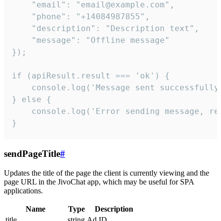
    "email": "email@example.com",

    "phone": "+14084987855",

    "description": "Description text",

    "message": "Offline message"

});

if (apiResult.result === 'ok') {

    console.log('Message sent successfully'
} else {

    console.log('Error sending message, rea
}
sendPageTitle
#
Updates the title of the page the client is currently viewing and the
page URL in the JivoChat app, which may be useful for SPA
applications.
Name
Type
Description
title
string
Ad ID