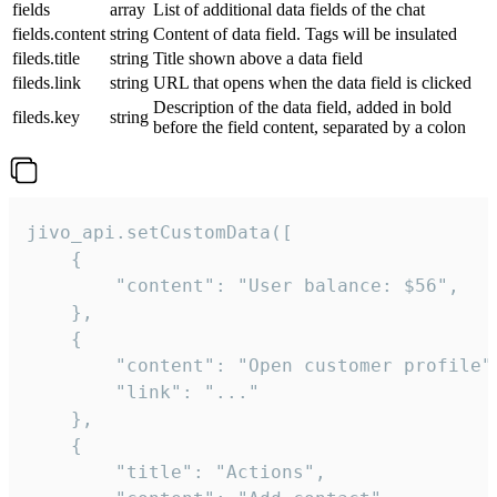
fields
array
List of additional data fields of the chat
fields.content
string
Content of data field. Tags will be insulated
fileds.title
string
Title shown above a data field
fileds.link
string
URL that opens when the data field is clicked
Description of the data field, added in bold
fileds.key
string
before the field content, separated by a colon
jivo_api.setCustomData([

    {

        "content": "User balance: $56",

    },

    {

        "content": "Open customer profile",
        "link": "..."

    },

    {

        "title": "Actions",
