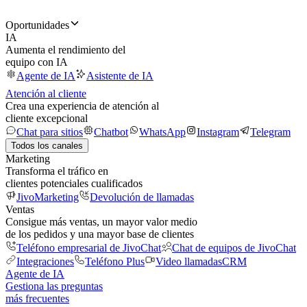
Oportunidades
IA
Aumenta el rendimiento del
equipo con IA
Agente de IA
Asistente de IA
Atención al cliente
Crea una experiencia de atención al
cliente excepcional
Chat para sitios
Chatbot
WhatsApp
Instagram
Telegram
Todos los canales
Marketing
Transforma el tráfico en
clientes potenciales cualificados
JivoMarketing
Devolución de llamadas
Ventas
Consigue más ventas, un mayor valor medio
de los pedidos y una mayor base de clientes
Teléfono empresarial de JivoChat
Chat de equipos de JivoChat
Integraciones
Teléfono Plus
Video llamadas
CRM
Agente de IA
Gestiona las preguntas
más frecuentes