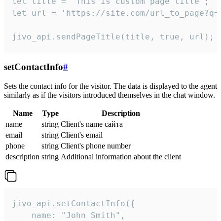
let title = 'This is custom page title';

let url = 'https://site.com/url_to_page?q=p
jivo_api.sendPageTitle(title, true, url);
setContactInfo
#
Sets the contact info for the visitor. The data is displayed to the agent
similarly as if the visitors introduced themselves in the chat window.
Name
Type
Description
name
string
Client's name сайта
email
string
Client's email
phone
string
Client's phone number
description
string
Additional information about the client
jivo_api.setContactInfo({

    name: "John Smith",
