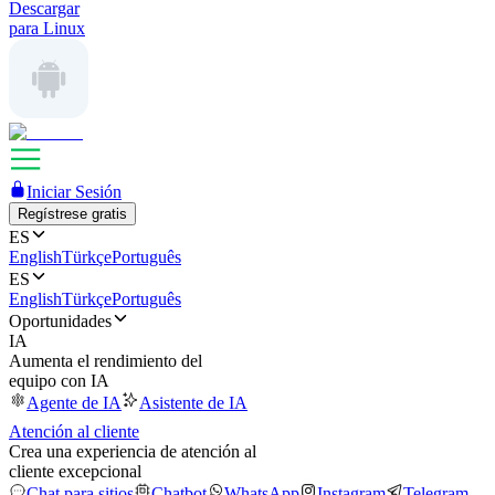
Descargar
para Linux
Iniciar Sesión
Regístrese gratis
ES
English
Türkçe
Português
ES
English
Türkçe
Português
Oportunidades
IA
Aumenta el rendimiento del
equipo con IA
Agente de IA
Asistente de IA
Atención al cliente
Crea una experiencia de atención al
cliente excepcional
Chat para sitios
Chatbot
WhatsApp
Instagram
Telegram