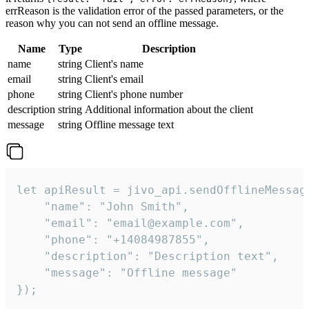
errReason is the validation error of the passed parameters, or the
reason why you can not send an offline message.
Name
Type
Description
name
string
Client's name
email
string
Client's email
phone
string
Client's phone number
description
string
Additional information about the client
message
string
Offline message text
let apiResult = jivo_api.sendOfflineMessage
    "name": "John Smith",

    "email": "email@example.com",

    "phone": "+14084987855",

    "description": "Description text",

    "message": "Offline message"

});
