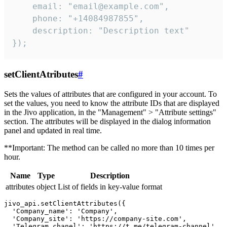
    email: "email@example.com",

    phone: "+14084987855",

    description: "Description text"

});
setClientAtributes
#
Sets the values ​​of attributes that are configured in your account. To
set the values, you need to know the attribute IDs that are displayed
in the Jivo application, in the "Management" > "Attribute settings"
section. The attributes will be displayed in the dialog information
panel and updated in real time.
**Important: The method can be called no more than 10 times per
hour.
Name
Type
Description
attributes
object
List of fields in key-value format
jivo_api.setClientAttributes({

  'Company_name': 'Company',

  'Company_site': 'https://company-site.com',

  'Telegram_chanel': 'https://t.me/telegram-channel',
