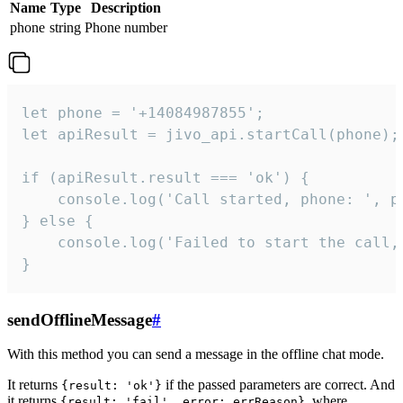
Name
Type
Description
phone
string
Phone number
let phone = '+14084987855';

let apiResult = jivo_api.startCall(phone);

if (apiResult.result === 'ok') {

    console.log('Call started, phone: ', ph
} else {

    console.log('Failed to start the call,
}
sendOfflineMessage
#
With this method you can send a message in the offline chat mode.
It returns
if the passed parameters are correct. And
{result: 'ok'}
it returns
, where
{result: 'fail', error: errReason}