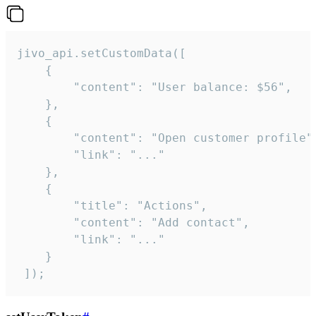
jivo_api.setCustomData([

    {

        "content": "User balance: $56",

    },

    {

        "content": "Open customer profile",
        "link": "..."

    },

    {

        "title": "Actions",

        "content": "Add contact",

        "link": "..."

    }

 ]);