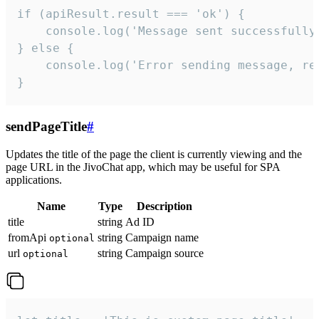
if (apiResult.result === 'ok') {

    console.log('Message sent successfully'
} else {

    console.log('Error sending message, rea
}
sendPageTitle
#
Updates the title of the page the client is currently viewing and the
page URL in the JivoChat app, which may be useful for SPA
applications.
Name
Type
Description
title
string
Ad ID
fromApi
string
Campaign name
optional
url
string
Campaign source
optional