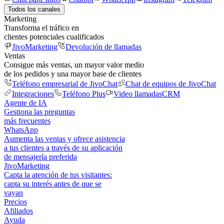
Todos los canales
Marketing
Transforma el tráfico en
clientes potenciales cualificados
JivoMarketing
Devolución de llamadas
Ventas
Consigue más ventas, un mayor valor medio
de los pedidos y una mayor base de clientes
Teléfono empresarial de JivoChat
Chat de equipos de JivoChat
Integraciones
Teléfono Plus
Video llamadas
CRM
Agente de IA
Gestiona las preguntas
más frecuentes
WhatsApp
Aumenta las ventas y ofrece asistencia
a tus clientes a través de su aplicación
de mensajería preferida
JivoMarketing
Capta la atención de tus visitantes:
capta su interés antes de que se
vayan
Precios
Afiliados
Ayuda