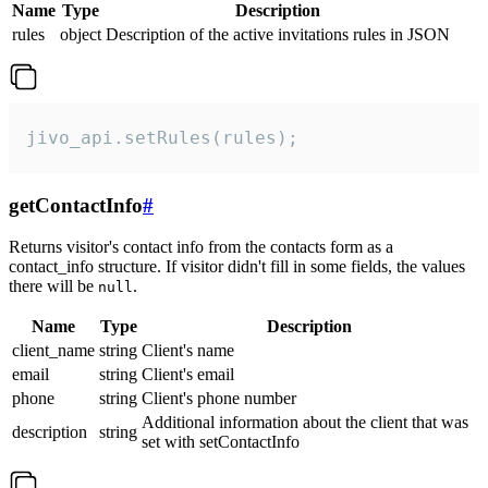
Name
Type
Description
rules
object
Description of the active invitations rules in JSON
jivo_api.setRules(rules);
getContactInfo
#
Returns visitor's contact info from the contacts form as a
contact_info structure. If visitor didn't fill in some fields, the values
there will be
.
null
Name
Type
Description
client_name
string
Client's name
email
string
Client's email
phone
string
Client's phone number
Additional information about the client that was
description
string
set with setContactInfo