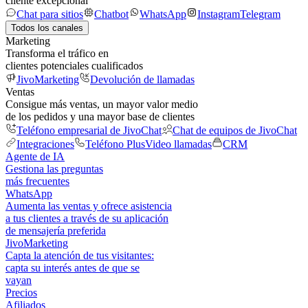
cliente excepcional
Chat para sitios
Chatbot
WhatsApp
Instagram
Telegram
Todos los canales
Marketing
Transforma el tráfico en
clientes potenciales cualificados
JivoMarketing
Devolución de llamadas
Ventas
Consigue más ventas, un mayor valor medio
de los pedidos y una mayor base de clientes
Teléfono empresarial de JivoChat
Chat de equipos de JivoChat
Integraciones
Teléfono Plus
Video llamadas
CRM
Agente de IA
Gestiona las preguntas
más frecuentes
WhatsApp
Aumenta las ventas y ofrece asistencia
a tus clientes a través de su aplicación
de mensajería preferida
JivoMarketing
Capta la atención de tus visitantes:
capta su interés antes de que se
vayan
Precios
Afiliados