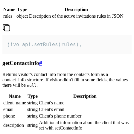
Name
Type
Description
rules
object
Description of the active invitations rules in JSON
jivo_api.setRules(rules);
getContactInfo
#
Returns visitor's contact info from the contacts form as a
contact_info structure. If visitor didn't fill in some fields, the values
there will be
.
null
Name
Type
Description
client_name
string
Client's name
email
string
Client's email
phone
string
Client's phone number
Additional information about the client that was
description
string
set with setContactInfo