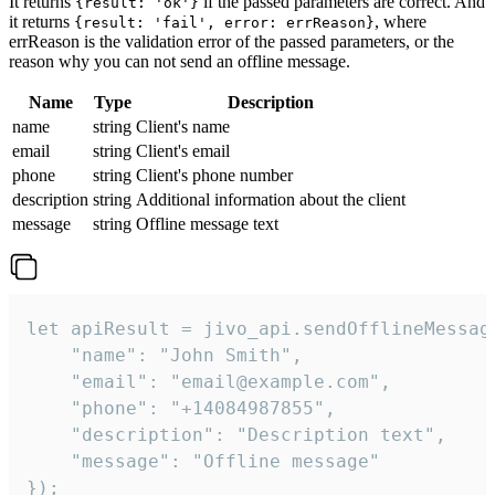
It returns
if the passed parameters are correct. And
{result: 'ok'}
it returns
, where
{result: 'fail', error: errReason}
errReason is the validation error of the passed parameters, or the
reason why you can not send an offline message.
Name
Type
Description
name
string
Client's name
email
string
Client's email
phone
string
Client's phone number
description
string
Additional information about the client
message
string
Offline message text
let apiResult = jivo_api.sendOfflineMessage
    "name": "John Smith",

    "email": "email@example.com",

    "phone": "+14084987855",

    "description": "Description text",

    "message": "Offline message"

});
