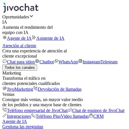
Oportunidades
IA
Aumenta el rendimiento del
equipo con IA
Agente de IA
Asistente de IA
Atención al cliente
Crea una experiencia de atención al
cliente excepcional
Chat para sitios
Chatbot
WhatsApp
Instagram
Telegram
Todos los canales
Marketing
Transforma el tráfico en
clientes potenciales cualificados
JivoMarketing
Devolución de llamadas
Ventas
Consigue más ventas, un mayor valor medio
de los pedidos y una mayor base de clientes
Teléfono empresarial de JivoChat
Chat de equipos de JivoChat
Integraciones
Teléfono Plus
Video llamadas
CRM
Agente de IA
Gestiona las preguntas