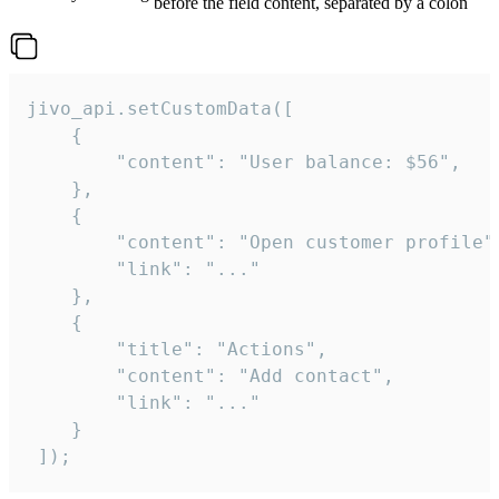
before the field content, separated by a colon
jivo_api.setCustomData([

    {

        "content": "User balance: $56",

    },

    {

        "content": "Open customer profile",
        "link": "..."

    },

    {

        "title": "Actions",

        "content": "Add contact",

        "link": "..."

    }

 ]);