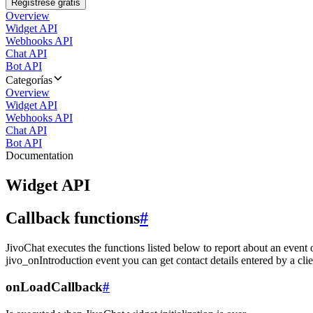
Regístrese gratis
Overview
Widget API
Webhooks API
Chat API
Bot API
Categorías
Overview
Widget API
Webhooks API
Chat API
Bot API
Documentation
Widget API
Callback functions
#
JivoChat executes the functions listed below to report about an event 
jivo_onIntroduction event you can get contact details entered by a clie
onLoadCallback
#