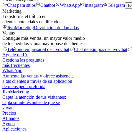
Chat para sitios
Chatbot
WhatsApp
Instagram
Telegram
To
Marketing
Transforma el tráfico en
clientes potenciales cualificados
JivoMarketing
Devolución de llamadas
Ventas
Consigue más ventas, un mayor valor medio
de los pedidos y una mayor base de clientes
Teléfono empresarial de JivoChat
Chat de equipos de JivoChat
Agente de IA
Gestiona las preguntas
más frecuentes
WhatsApp
Aumenta las ventas y ofrece asistencia
a tus clientes a través de su aplicación
de mensajería preferida
JivoMarketing
Capta la atención de tus visitantes:
capta su interés antes de que se
vayan
Precios
Afiliados
Ayuda
Aplicaciones