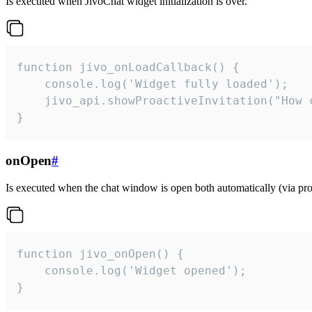
Is executed when JivoChat widget initialization is over.
function jivo_onLoadCallback() {

    console.log('Widget fully loaded');

    jivo_api.showProactiveInvitation("How c
}
onOpen
#
Is executed when the chat window is open both automatically (via proa
function jivo_onOpen() {

    console.log('Widget opened');

}