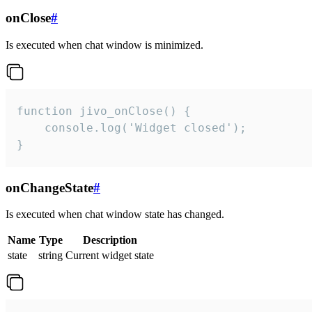
onClose
#
Is executed when chat window is minimized.
function jivo_onClose() {

    console.log('Widget closed');

}
onChangeState
#
Is executed when chat window state has changed.
Name
Type
Description
state
string
Current widget state