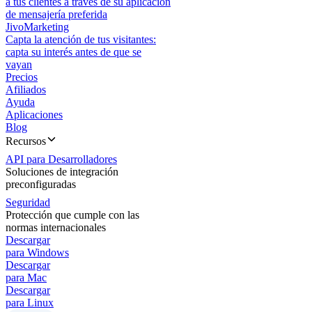
a tus clientes a través de su aplicación
de mensajería preferida
JivoMarketing
Capta la atención de tus visitantes:
capta su interés antes de que se
vayan
Precios
Afiliados
Ayuda
Aplicaciones
Blog
Recursos
API para Desarrolladores
Soluciones de integración
preconfiguradas
Seguridad
Protección que cumple con las
normas internacionales
Descargar
para Windows
Descargar
para Mac
Descargar
para Linux