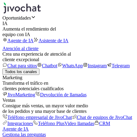
Oportunidades
IA
Aumenta el rendimiento del
equipo con IA
Agente de IA
Asistente de IA
Atención al cliente
Crea una experiencia de atención al
cliente excepcional
Chat para sitios
Chatbot
WhatsApp
Instagram
Telegram
Todos los canales
Marketing
Transforma el tráfico en
clientes potenciales cualificados
JivoMarketing
Devolución de llamadas
Ventas
Consigue más ventas, un mayor valor medio
de los pedidos y una mayor base de clientes
Teléfono empresarial de JivoChat
Chat de equipos de JivoChat
Integraciones
Teléfono Plus
Video llamadas
CRM
Agente de IA
Gestiona las preguntas