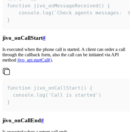
function jivo_onMessageReceived() {

	console.log(`Check agents messages:  ${i++}`)

}
jivo_onCallStart
#
Is executed when the phone call is started. A client can order a call
through the callback form, also the call can be initiated via API
method
jivo_api.startCall()
.
function jivo_onCallStart() {

  console.log('Call is started')

}
jivo_onCallEnd
#
Is executed when a return call ends.