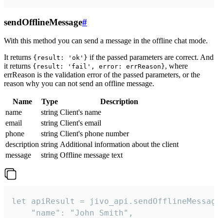
sendOfflineMessage
#
With this method you can send a message in the offline chat mode.
It returns
if the passed parameters are correct. And
{result: 'ok'}
it returns
, where
{result: 'fail', error: errReason}
errReason is the validation error of the passed parameters, or the
reason why you can not send an offline message.
Name
Type
Description
name
string
Client's name
email
string
Client's email
phone
string
Client's phone number
description
string
Additional information about the client
message
string
Offline message text
let apiResult = jivo_api.sendOfflineMessage
    "name": "John Smith",
