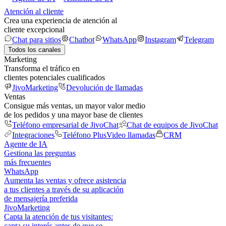
Atención al cliente
Crea una experiencia de atención al
cliente excepcional
Chat para sitios
Chatbot
WhatsApp
Instagram
Telegram
Todos los canales
Marketing
Transforma el tráfico en
clientes potenciales cualificados
JivoMarketing
Devolución de llamadas
Ventas
Consigue más ventas, un mayor valor medio
de los pedidos y una mayor base de clientes
Teléfono empresarial de JivoChat
Chat de equipos de JivoChat
Integraciones
Teléfono Plus
Video llamadas
CRM
Agente de IA
Gestiona las preguntas
más frecuentes
WhatsApp
Aumenta las ventas y ofrece asistencia
a tus clientes a través de su aplicación
de mensajería preferida
JivoMarketing
Capta la atención de tus visitantes:
capta su interés antes de que se