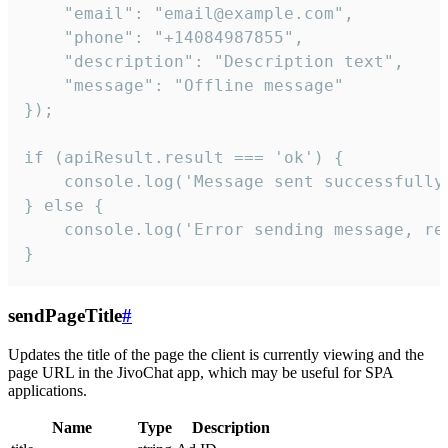
    "email": "email@example.com",

    "phone": "+14084987855",

    "description": "Description text",

    "message": "Offline message"

});

if (apiResult.result === 'ok') {

    console.log('Message sent successfully'
} else {

    console.log('Error sending message, rea
}
sendPageTitle
#
Updates the title of the page the client is currently viewing and the
page URL in the JivoChat app, which may be useful for SPA
applications.
Name
Type
Description