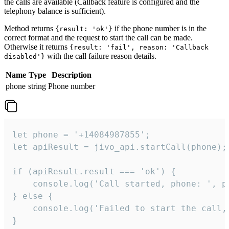
the calls are available (Callback feature is configured and the
telephony balance is sufficient).
Method returns
if the phone number is in the
{result: 'ok'}
correct format and the request to start the call can be made.
Otherwise it returns
{result: 'fail', reason: 'Callback
with the call failure reason details.
disabled'}
Name
Type
Description
phone
string
Phone number
let phone = '+14084987855';

let apiResult = jivo_api.startCall(phone);

if (apiResult.result === 'ok') {

    console.log('Call started, phone: ', ph
} else {

    console.log('Failed to start the call,
}