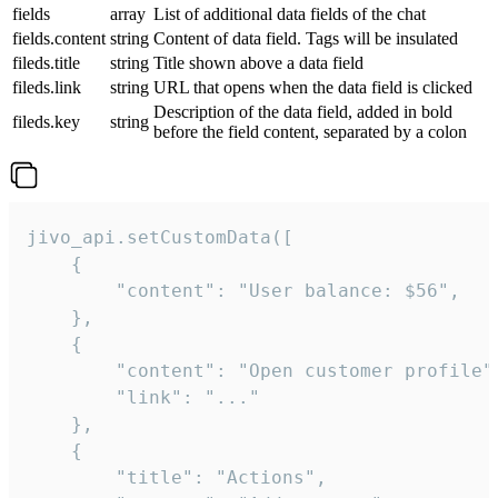
fields
array
List of additional data fields of the chat
fields.content
string
Content of data field. Tags will be insulated
fileds.title
string
Title shown above a data field
fileds.link
string
URL that opens when the data field is clicked
Description of the data field, added in bold
fileds.key
string
before the field content, separated by a colon
jivo_api.setCustomData([

    {

        "content": "User balance: $56",

    },

    {

        "content": "Open customer profile",
        "link": "..."

    },

    {

        "title": "Actions",
