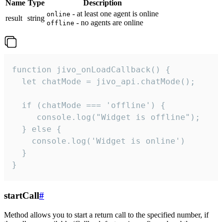
Name
Type
Description
- at least one agent is online
online
result
string
- no agents are online
offline
function jivo_onLoadCallback() {

  let chatMode = jivo_api.chatMode();

  if (chatMode === 'offline') {

     console.log("Widget is offline");

  } else {

    console.log('Widget is online')

  }

}
startCall
#
Method allows you to start a return call to the specified number, if