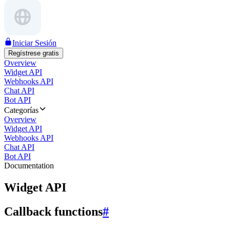
Iniciar Sesión
Regístrese gratis
Overview
Widget API
Webhooks API
Chat API
Bot API
Categorías
Overview
Widget API
Webhooks API
Chat API
Bot API
Documentation
Widget API
Callback functions
#