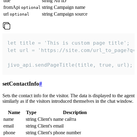
title
string
Ad ID
fromApi
string
Campaign name
optional
url
string
Campaign source
optional
let title = 'This is custom page title';

let url = 'https://site.com/url_to_page?q=p
jivo_api.sendPageTitle(title, true, url);
setContactInfo
#
Sets the contact info for the visitor. The data is displayed to the agent
similarly as if the visitors introduced themselves in the chat window.
Name
Type
Description
name
string
Client's name сайта
email
string
Client's email
phone
string
Client's phone number