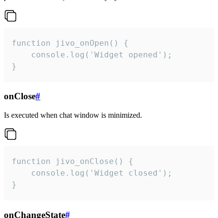
function jivo_onOpen() {

    console.log('Widget opened');

}
onClose
#
Is executed when chat window is minimized.
function jivo_onClose() {

    console.log('Widget closed');

}
onChangeState
#