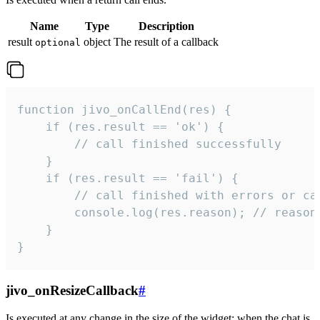
Name
Type
Description
result
object
The result of a callback
optional
function jivo_onCallEnd(res) {

    if (res.result == 'ok') {

        // call finished successfully

    }

    if (res.result == 'fail') {

        // call finished with errors or can
        console.log(res.reason); // reason 
    }

}
jivo_onResizeCallback
#
Is executed at any change in the size of the widget: when the chat is