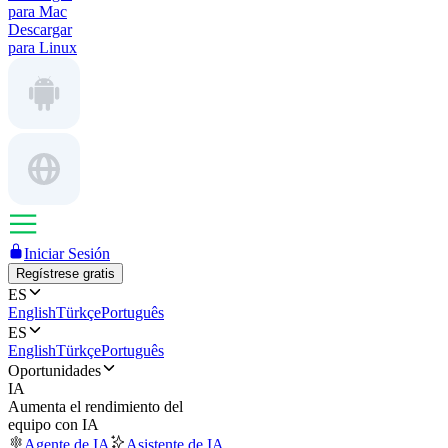
para Mac
Descargar
para Linux
Iniciar Sesión
Regístrese gratis
ES
English
Türkçe
Português
ES
English
Türkçe
Português
Oportunidades
IA
Aumenta el rendimiento del
equipo con IA
Agente de IA
Asistente de IA