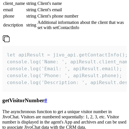
client_name
string
Client's name
email
string
Client's email
phone
string
Client's phone number
Additional information about the client that was
description
string
set with setContactInfo
let apiResult = jivo_api.getContactInfo();

console.log('Name: ', apiResult.client_name
console.log('Email: ', apiResult.email);

console.log('Phone: ', apiResult.phone);

console.log('Description: ', apiResult.des
getVisitorNumber
#
The asynchronous function to get a unique visitor number in
JivoChat. Visitors are numbered sequentially: 1, 2, 3, etc. Visitor
number is displayed in the agent's App and archives and can be used
to associate JivoChat data with the CRM data.