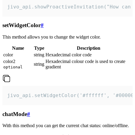
jivo_api.showProactiveInvitation("How can 
setWidgetColor
#
This method allows you to change the widget color.
Name
Type
Description
color
string
Hexadecimal color code
color2
Hexadecimal colour code is used to create
string
gradient
optional
jivo_api.setWidgetColor('#ffffff', '#00000
chatMode
#
With this method you can get the current chat status: online/offline.