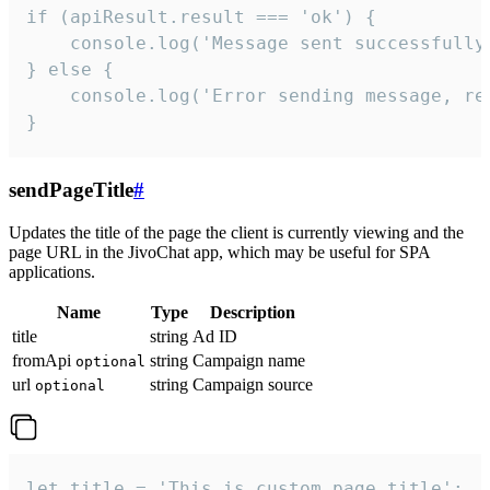
if (apiResult.result === 'ok') {

    console.log('Message sent successfully'
} else {

    console.log('Error sending message, rea
}
sendPageTitle
#
Updates the title of the page the client is currently viewing and the
page URL in the JivoChat app, which may be useful for SPA
applications.
Name
Type
Description
title
string
Ad ID
fromApi
string
Campaign name
optional
url
string
Campaign source
optional
let title = 'This is custom page title';
