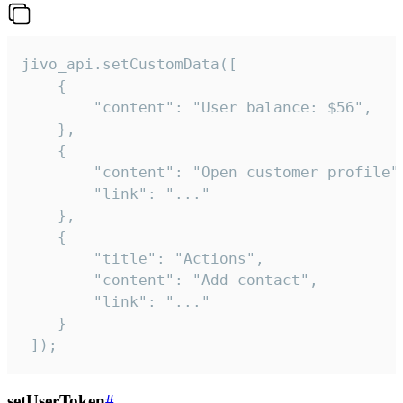
jivo_api.setCustomData([

    {

        "content": "User balance: $56",

    },

    {

        "content": "Open customer profile",
        "link": "..."

    },

    {

        "title": "Actions",

        "content": "Add contact",

        "link": "..."

    }

 ]);
setUserToken
#