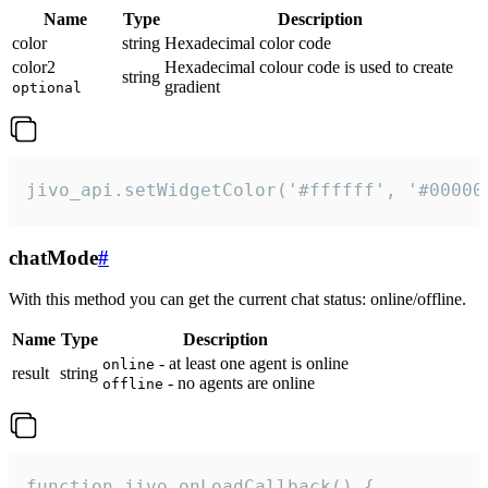
Name
Type
Description
color
string
Hexadecimal color code
color2
Hexadecimal colour code is used to create
string
gradient
optional
jivo_api.setWidgetColor('#ffffff', '#00000
chatMode
#
With this method you can get the current chat status: online/offline.
Name
Type
Description
- at least one agent is online
online
result
string
- no agents are online
offline
function jivo_onLoadCallback() {
