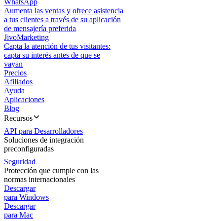
WhatsApp
Aumenta las ventas y ofrece asistencia
a tus clientes a través de su aplicación
de mensajería preferida
JivoMarketing
Capta la atención de tus visitantes:
capta su interés antes de que se
vayan
Precios
Afiliados
Ayuda
Aplicaciones
Blog
Recursos
API para Desarrolladores
Soluciones de integración
preconfiguradas
Seguridad
Protección que cumple con las
normas internacionales
Descargar
para Windows
Descargar
para Mac