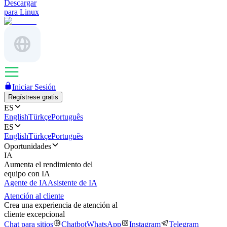
Descargar
para Linux
Iniciar Sesión
Regístrese gratis
ES
English
Türkçe
Português
ES
English
Türkçe
Português
Oportunidades
IA
Aumenta el rendimiento del
equipo con IA
Agente de IA
Asistente de IA
Atención al cliente
Crea una experiencia de atención al
cliente excepcional
Chat para sitios
Chatbot
WhatsApp
Instagram
Telegram