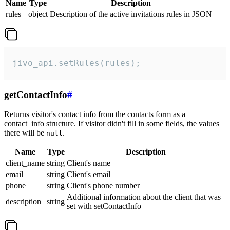
Name
Type
Description
rules
object
Description of the active invitations rules in JSON
jivo_api.setRules(rules);
getContactInfo
#
Returns visitor's contact info from the contacts form as a
contact_info structure. If visitor didn't fill in some fields, the values
there will be
.
null
Name
Type
Description
client_name
string
Client's name
email
string
Client's email
phone
string
Client's phone number
Additional information about the client that was
description
string
set with setContactInfo