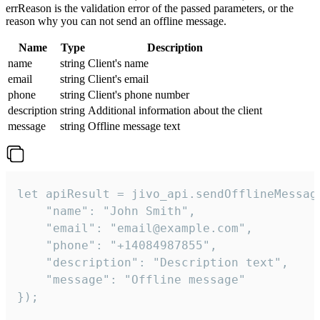
errReason is the validation error of the passed parameters, or the
reason why you can not send an offline message.
Name
Type
Description
name
string
Client's name
email
string
Client's email
phone
string
Client's phone number
description
string
Additional information about the client
message
string
Offline message text
let apiResult = jivo_api.sendOfflineMessage
    "name": "John Smith",

    "email": "email@example.com",

    "phone": "+14084987855",

    "description": "Description text",

    "message": "Offline message"

});
