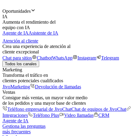
Oportunidades
IA
Aumenta el rendimiento del
equipo con IA
Agente de IA
Asistente de IA
Atención al cliente
Crea una experiencia de atención al
cliente excepcional
Chat para sitios
Chatbot
WhatsApp
Instagram
Telegram
Todos los canales
Marketing
Transforma el tráfico en
clientes potenciales cualificados
JivoMarketing
Devolución de llamadas
Ventas
Consigue más ventas, un mayor valor medio
de los pedidos y una mayor base de clientes
Teléfono empresarial de JivoChat
Chat de equipos de JivoChat
Integraciones
Teléfono Plus
Video llamadas
CRM
Agente de IA
Gestiona las preguntas
más frecuentes