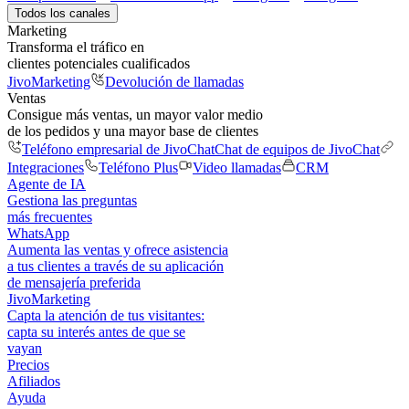
Todos los canales
Marketing
Transforma el tráfico en
clientes potenciales cualificados
JivoMarketing
Devolución de llamadas
Ventas
Consigue más ventas, un mayor valor medio
de los pedidos y una mayor base de clientes
Teléfono empresarial de JivoChat
Chat de equipos de JivoChat
Integraciones
Teléfono Plus
Video llamadas
CRM
Agente de IA
Gestiona las preguntas
más frecuentes
WhatsApp
Aumenta las ventas y ofrece asistencia
a tus clientes a través de su aplicación
de mensajería preferida
JivoMarketing
Capta la atención de tus visitantes:
capta su interés antes de que se
vayan
Precios
Afiliados
Ayuda