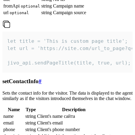
fromApi
string
Campaign name
optional
url
string
Campaign source
optional
let title = 'This is custom page title';

let url = 'https://site.com/url_to_page?q=p
jivo_api.sendPageTitle(title, true, url);
setContactInfo
#
Sets the contact info for the visitor. The data is displayed to the agent
similarly as if the visitors introduced themselves in the chat window.
Name
Type
Description
name
string
Client's name сайта
email
string
Client's email
phone
string
Client's phone number