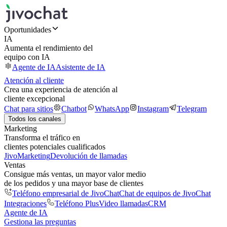
Oportunidades
IA
Aumenta el rendimiento del
equipo con IA
Agente de IA
Asistente de IA
Atención al cliente
Crea una experiencia de atención al
cliente excepcional
Chat para sitios
Chatbot
WhatsApp
Instagram
Telegram
Todos los canales
Marketing
Transforma el tráfico en
clientes potenciales cualificados
JivoMarketing
Devolución de llamadas
Ventas
Consigue más ventas, un mayor valor medio
de los pedidos y una mayor base de clientes
Teléfono empresarial de JivoChat
Chat de equipos de JivoChat
Integraciones
Teléfono Plus
Video llamadas
CRM
Agente de IA
Gestiona las preguntas