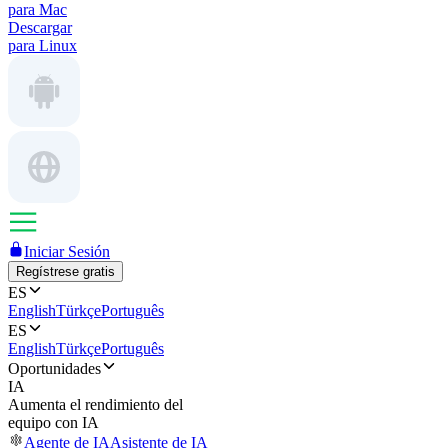
para Mac
Descargar
para Linux
Iniciar Sesión
Regístrese gratis
ES
English
Türkçe
Português
ES
English
Türkçe
Português
Oportunidades
IA
Aumenta el rendimiento del
equipo con IA
Agente de IA
Asistente de IA