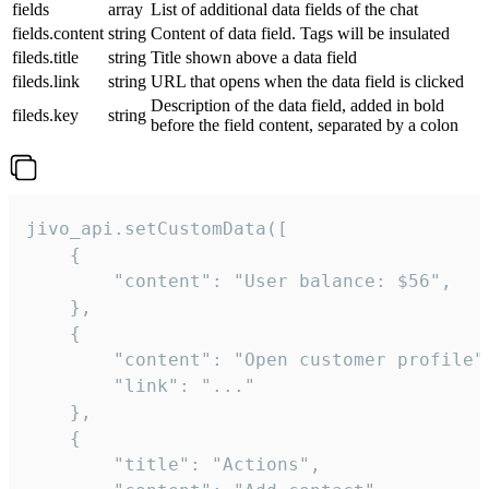
fields
array
List of additional data fields of the chat
fields.content
string
Content of data field. Tags will be insulated
fileds.title
string
Title shown above a data field
fileds.link
string
URL that opens when the data field is clicked
Description of the data field, added in bold
fileds.key
string
before the field content, separated by a colon
jivo_api.setCustomData([

    {

        "content": "User balance: $56",

    },

    {

        "content": "Open customer profile",
        "link": "..."

    },

    {

        "title": "Actions",
