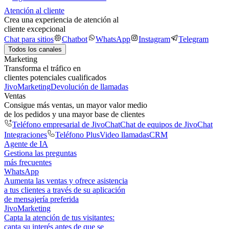
Atención al cliente
Crea una experiencia de atención al
cliente excepcional
Chat para sitios
Chatbot
WhatsApp
Instagram
Telegram
Todos los canales
Marketing
Transforma el tráfico en
clientes potenciales cualificados
JivoMarketing
Devolución de llamadas
Ventas
Consigue más ventas, un mayor valor medio
de los pedidos y una mayor base de clientes
Teléfono empresarial de JivoChat
Chat de equipos de JivoChat
Integraciones
Teléfono Plus
Video llamadas
CRM
Agente de IA
Gestiona las preguntas
más frecuentes
WhatsApp
Aumenta las ventas y ofrece asistencia
a tus clientes a través de su aplicación
de mensajería preferida
JivoMarketing
Capta la atención de tus visitantes:
capta su interés antes de que se