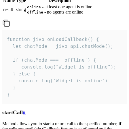
Name
Type
Description
- at least one agent is online
online
result
string
- no agents are online
offline
function jivo_onLoadCallback() {

  let chatMode = jivo_api.chatMode();

  if (chatMode === 'offline') {

     console.log("Widget is offline");

  } else {

    console.log('Widget is online')

  }

}
startCall
#
Method allows you to start a return call to the specified number, if
the calls are available (Callback feature is configured and the