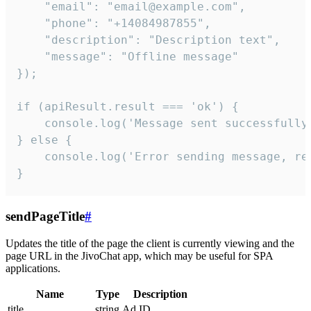
    "email": "email@example.com",

    "phone": "+14084987855",

    "description": "Description text",

    "message": "Offline message"

});

if (apiResult.result === 'ok') {

    console.log('Message sent successfully'
} else {

    console.log('Error sending message, rea
}
sendPageTitle
#
Updates the title of the page the client is currently viewing and the
page URL in the JivoChat app, which may be useful for SPA
applications.
Name
Type
Description
title
string
Ad ID