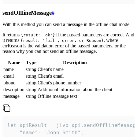
sendOfflineMessage
#
With this method you can send a message in the offline chat mode.
It returns
if the passed parameters are correct. And
{result: 'ok'}
it returns
, where
{result: 'fail', error: errReason}
errReason is the validation error of the passed parameters, or the
reason why you can not send an offline message.
Name
Type
Description
name
string
Client's name
email
string
Client's email
phone
string
Client's phone number
description
string
Additional information about the client
message
string
Offline message text
let apiResult = jivo_api.sendOfflineMessage
    "name": "John Smith",
