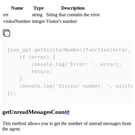
Name
Type
Description
err
string
String that contains the error
visitorNumber
integer
Visitor's number
jivo_api.getVisitorNumber(function(error, v
    if (error) {

        console.log('Error: ', error);

        return;

    }  

    console.log('Visitor number: ', visitor
});
getUnreadMessagesCount
#
This method allows you to get the number of unread messages from
the agent.