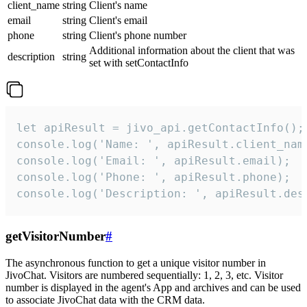
client_name
string
Client's name
email
string
Client's email
phone
string
Client's phone number
Additional information about the client that was
description
string
set with setContactInfo
let apiResult = jivo_api.getContactInfo();

console.log('Name: ', apiResult.client_name
console.log('Email: ', apiResult.email);

console.log('Phone: ', apiResult.phone);

console.log('Description: ', apiResult.des
getVisitorNumber
#
The asynchronous function to get a unique visitor number in
JivoChat. Visitors are numbered sequentially: 1, 2, 3, etc. Visitor
number is displayed in the agent's App and archives and can be used
to associate JivoChat data with the CRM data.