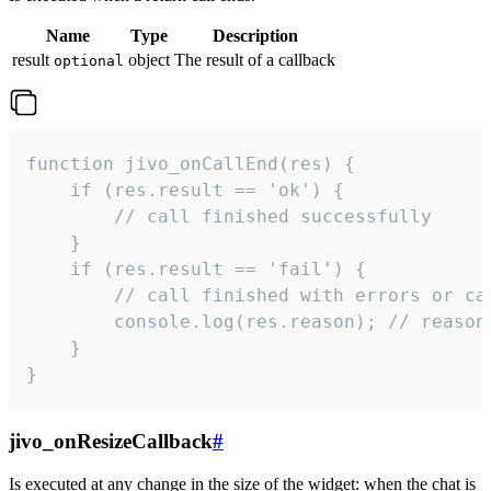
Name
Type
Description
result
object
The result of a callback
optional
function jivo_onCallEnd(res) {

    if (res.result == 'ok') {

        // call finished successfully

    }

    if (res.result == 'fail') {

        // call finished with errors or can
        console.log(res.reason); // reason 
    }

}
jivo_onResizeCallback
#
Is executed at any change in the size of the widget: when the chat is