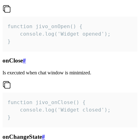
function jivo_onOpen() {

    console.log('Widget opened');

}
onClose
#
Is executed when chat window is minimized.
function jivo_onClose() {

    console.log('Widget closed');

}
onChangeState
#