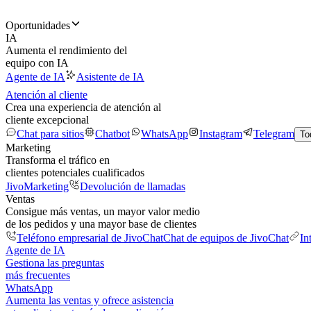
Oportunidades
IA
Aumenta el rendimiento del
equipo con IA
Agente de IA
Asistente de IA
Atención al cliente
Crea una experiencia de atención al
cliente excepcional
Chat para sitios
Chatbot
WhatsApp
Instagram
Telegram
To
Marketing
Transforma el tráfico en
clientes potenciales cualificados
JivoMarketing
Devolución de llamadas
Ventas
Consigue más ventas, un mayor valor medio
de los pedidos y una mayor base de clientes
Teléfono empresarial de JivoChat
Chat de equipos de JivoChat
In
Agente de IA
Gestiona las preguntas
más frecuentes
WhatsApp
Aumenta las ventas y ofrece asistencia