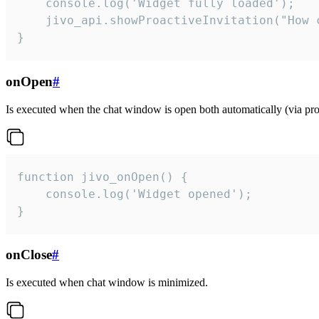
    console.log('Widget fully loaded');

    jivo_api.showProactiveInvitation("How c
}
onOpen
#
Is executed when the chat window is open both automatically (via proa
function jivo_onOpen() {

    console.log('Widget opened');

}
onClose
#
Is executed when chat window is minimized.