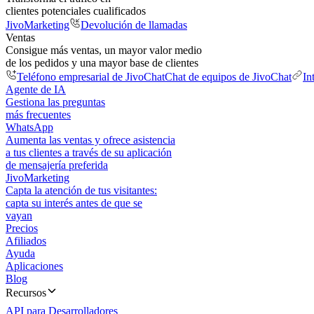
clientes potenciales cualificados
JivoMarketing
Devolución de llamadas
Ventas
Consigue más ventas, un mayor valor medio
de los pedidos y una mayor base de clientes
Teléfono empresarial de JivoChat
Chat de equipos de JivoChat
In
Agente de IA
Gestiona las preguntas
más frecuentes
WhatsApp
Aumenta las ventas y ofrece asistencia
a tus clientes a través de su aplicación
de mensajería preferida
JivoMarketing
Capta la atención de tus visitantes:
capta su interés antes de que se
vayan
Precios
Afiliados
Ayuda
Aplicaciones
Blog
Recursos
API para Desarrolladores