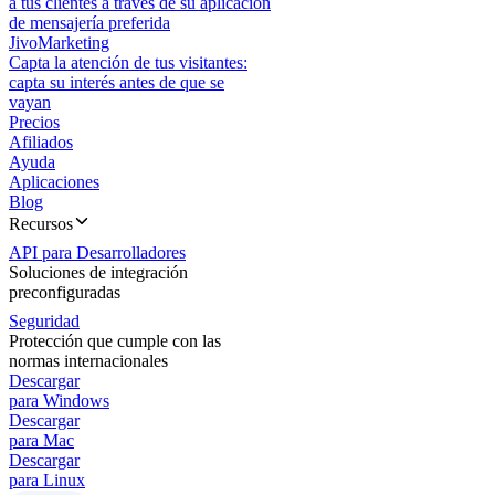
a tus clientes a través de su aplicación
de mensajería preferida
JivoMarketing
Capta la atención de tus visitantes:
capta su interés antes de que se
vayan
Precios
Afiliados
Ayuda
Aplicaciones
Blog
Recursos
API para Desarrolladores
Soluciones de integración
preconfiguradas
Seguridad
Protección que cumple con las
normas internacionales
Descargar
para Windows
Descargar
para Mac
Descargar
para Linux