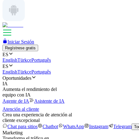
Iniciar Sesión
Regístrese gratis
ES
English
Türkçe
Português
ES
English
Türkçe
Português
Oportunidades
IA
Aumenta el rendimiento del
equipo con IA
Agente de IA
Asistente de IA
Atención al cliente
Crea una experiencia de atención al
cliente excepcional
Chat para sitios
Chatbot
WhatsApp
Instagram
Telegram
To
Marketing
Transforma el tráfico en