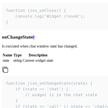
function jivo_onClose() {

    console.log('Widget closed');

}
onChangeState
#
Is executed when chat window state has changed.
Name
Type
Description
state
string
Current widget state
function jivo_onChangeState(state) {

    if (state == 'chat') {

        // widget is in the chat state

    }

    if (state == 'call' || state == 'chat/c