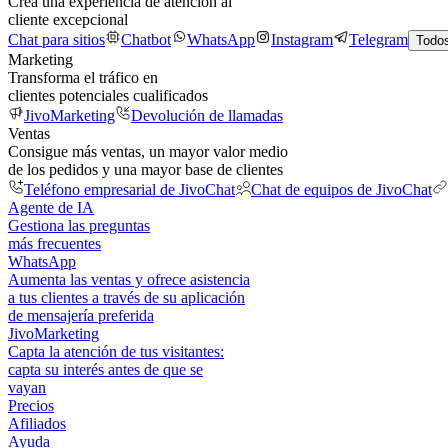
Crea una experiencia de atención al
cliente excepcional
Chat para sitios
Chatbot
WhatsApp
Instagram
Telegram
Todos
Marketing
Transforma el tráfico en
clientes potenciales cualificados
JivoMarketing
Devolución de llamadas
Ventas
Consigue más ventas, un mayor valor medio
de los pedidos y una mayor base de clientes
Teléfono empresarial de JivoChat
Chat de equipos de JivoChat
Agente de IA
Gestiona las preguntas
más frecuentes
WhatsApp
Aumenta las ventas y ofrece asistencia
a tus clientes a través de su aplicación
de mensajería preferida
JivoMarketing
Capta la atención de tus visitantes:
capta su interés antes de que se
vayan
Precios
Afiliados
Ayuda