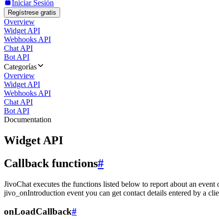
Iniciar Sesión
Regístrese gratis
Overview
Widget API
Webhooks API
Chat API
Bot API
Categorías
Overview
Widget API
Webhooks API
Chat API
Bot API
Documentation
Widget API
Callback functions
#
JivoChat executes the functions listed below to report about an event 
jivo_onIntroduction event you can get contact details entered by a clie
onLoadCallback
#