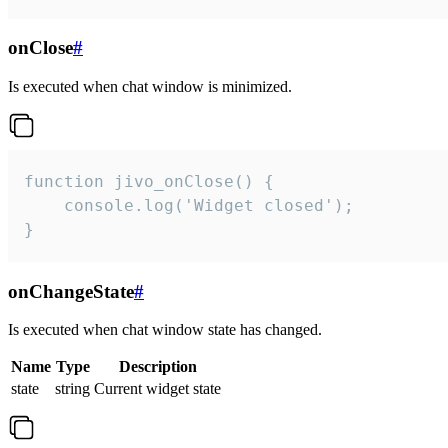
onClose
#
Is executed when chat window is minimized.
function jivo_onClose() {

    console.log('Widget closed');

}
onChangeState
#
Is executed when chat window state has changed.
Name
Type
Description
state
string
Current widget state