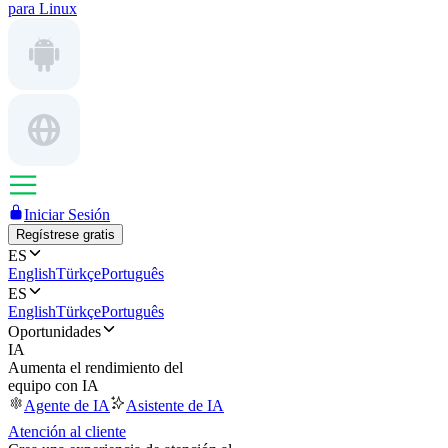
para Linux
Iniciar Sesión
Regístrese gratis
ES
English
Türkçe
Português
ES
English
Türkçe
Português
Oportunidades
IA
Aumenta el rendimiento del
equipo con IA
Agente de IA
Asistente de IA
Atención al cliente