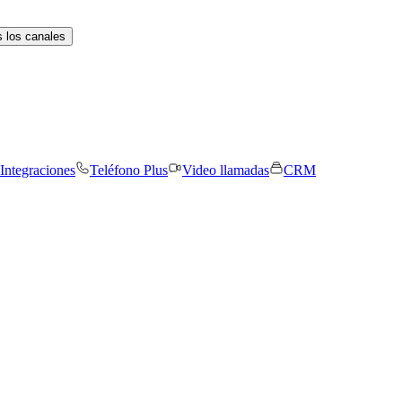
 los canales
Integraciones
Teléfono Plus
Video llamadas
CRM