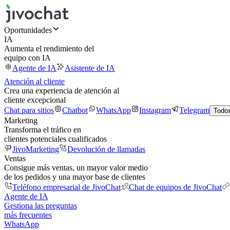
Oportunidades
IA
Aumenta el rendimiento del
equipo con IA
Agente de IA
Asistente de IA
Atención al cliente
Crea una experiencia de atención al
cliente excepcional
Chat para sitios
Chatbot
WhatsApp
Instagram
Telegram
Todos
Marketing
Transforma el tráfico en
clientes potenciales cualificados
JivoMarketing
Devolución de llamadas
Ventas
Consigue más ventas, un mayor valor medio
de los pedidos y una mayor base de clientes
Teléfono empresarial de JivoChat
Chat de equipos de JivoChat
Agente de IA
Gestiona las preguntas
más frecuentes
WhatsApp