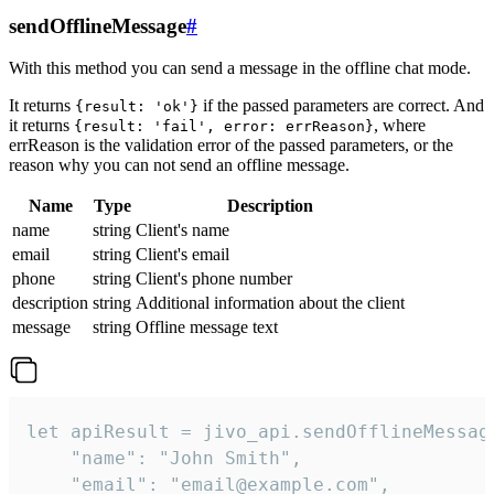
sendOfflineMessage
#
With this method you can send a message in the offline chat mode.
It returns
if the passed parameters are correct. And
{result: 'ok'}
it returns
, where
{result: 'fail', error: errReason}
errReason is the validation error of the passed parameters, or the
reason why you can not send an offline message.
Name
Type
Description
name
string
Client's name
email
string
Client's email
phone
string
Client's phone number
description
string
Additional information about the client
message
string
Offline message text
let apiResult = jivo_api.sendOfflineMessage
    "name": "John Smith",

    "email": "email@example.com",
