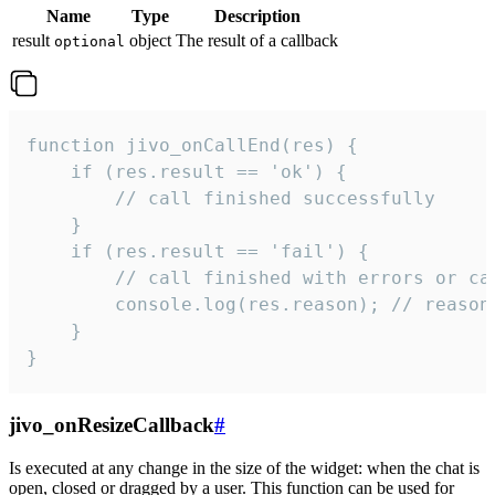
Name
Type
Description
result
object
The result of a callback
optional
function jivo_onCallEnd(res) {

    if (res.result == 'ok') {

        // call finished successfully

    }

    if (res.result == 'fail') {

        // call finished with errors or can
        console.log(res.reason); // reason 
    }

}
jivo_onResizeCallback
#
Is executed at any change in the size of the widget: when the chat is
open, closed or dragged by a user. This function can be used for