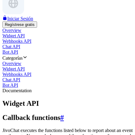
Iniciar Sesión
Regístrese gratis
Overview
Widget API
Webhooks API
Chat API
Bot API
Categorías
Overview
Widget API
Webhooks API
Chat API
Bot API
Documentation
Widget API
Callback functions
#
JivoChat executes the functions listed below to report about an event