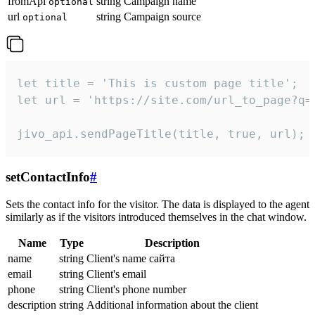
fromApi
string
Campaign name
optional
url
string
Campaign source
optional
let title = 'This is custom page title';

let url = 'https://site.com/url_to_page?q=p
jivo_api.sendPageTitle(title, true, url);
setContactInfo
#
Sets the contact info for the visitor. The data is displayed to the agent
similarly as if the visitors introduced themselves in the chat window.
Name
Type
Description
name
string
Client's name сайта
email
string
Client's email
phone
string
Client's phone number
description
string
Additional information about the client