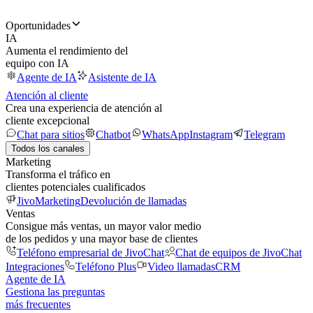
Oportunidades
IA
Aumenta el rendimiento del
equipo con IA
Agente de IA
Asistente de IA
Atención al cliente
Crea una experiencia de atención al
cliente excepcional
Chat para sitios
Chatbot
WhatsApp
Instagram
Telegram
Todos los canales
Marketing
Transforma el tráfico en
clientes potenciales cualificados
JivoMarketing
Devolución de llamadas
Ventas
Consigue más ventas, un mayor valor medio
de los pedidos y una mayor base de clientes
Teléfono empresarial de JivoChat
Chat de equipos de JivoChat
Integraciones
Teléfono Plus
Video llamadas
CRM
Agente de IA
Gestiona las preguntas
más frecuentes