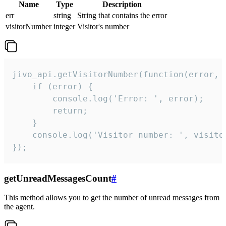
Name
Type
Description
err
string
String that contains the error
visitorNumber
integer
Visitor's number
jivo_api.getVisitorNumber(function(error, v
    if (error) {

        console.log('Error: ', error);

        return;

    }  

    console.log('Visitor number: ', visitor
});
getUnreadMessagesCount
#
This method allows you to get the number of unread messages from
the agent.