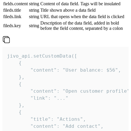
fields.content
string
Content of data field. Tags will be insulated
fileds.title
string
Title shown above a data field
fileds.link
string
URL that opens when the data field is clicked
Description of the data field, added in bold
fileds.key
string
before the field content, separated by a colon
jivo_api.setCustomData([

    {

        "content": "User balance: $56",

    },

    {

        "content": "Open customer profile",
        "link": "..."

    },

    {

        "title": "Actions",

        "content": "Add contact",
