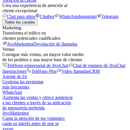
Atención al cliente
Crea una experiencia de atención al
cliente excepcional
Chat para sitios
Chatbot
WhatsApp
Instagram
Telegram
Todos los canales
Marketing
Transforma el tráfico en
clientes potenciales cualificados
JivoMarketing
Devolución de llamadas
Ventas
Consigue más ventas, un mayor valor medio
de los pedidos y una mayor base de clientes
Teléfono empresarial de JivoChat
Chat de equipos de JivoChat
Integraciones
Teléfono Plus
Video llamadas
CRM
Agente de IA
Gestiona las preguntas
más frecuentes
WhatsApp
Aumenta las ventas y ofrece asistencia
a tus clientes a través de su aplicación
de mensajería preferida
JivoMarketing
Capta la atención de tus visitantes:
capta su interés antes de que se
vayan