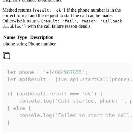
Method returns
if the phone number is in the
{result: 'ok'}
correct format and the request to start the call can be made.
Otherwise it returns
{result: 'fail', reason: 'Callback
with the call failure reason details.
disabled'}
Name
Type
Description
phone
string
Phone number
let phone = '+14084987855';

let apiResult = jivo_api.startCall(phone);

if (apiResult.result === 'ok') {

    console.log('Call started, phone: ', ph
} else {

    console.log('Failed to start the call,
}