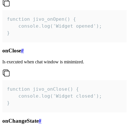
function jivo_onOpen() {

    console.log('Widget opened');

}
onClose
#
Is executed when chat window is minimized.
function jivo_onClose() {

    console.log('Widget closed');

}
onChangeState
#