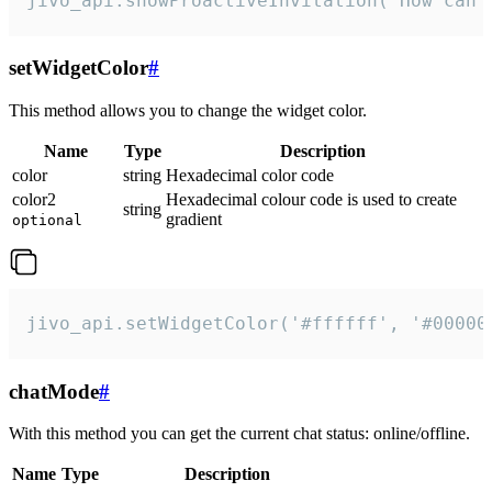
jivo_api.showProactiveInvitation("How can 
setWidgetColor
#
This method allows you to change the widget color.
Name
Type
Description
color
string
Hexadecimal color code
color2
Hexadecimal colour code is used to create
string
gradient
optional
jivo_api.setWidgetColor('#ffffff', '#00000
chatMode
#
With this method you can get the current chat status: online/offline.
Name
Type
Description