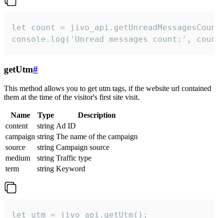
let count = jivo_api.getUnreadMessagesCount
console.log('Unread messages count:', coun
getUtm
#
This method allows you to get utm tags, if the website url contained
them at the time of the visitor's first site visit.
Name
Type
Description
content
string
Ad ID
campaign
string
The name of the campaign
source
string
Campaign source
medium
string
Traffic type
term
string
Keyword
let utm = jivo_api.getUtm();
