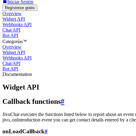
Iniciar Sesión
Regístrese gratis
Overview
Widget API
Webhooks API
Chat API
Bot API
Categorías
Overview
Widget API
Webhooks API
Chat API
Bot API
Documentation
Widget API
Callback functions
#
JivoChat executes the functions listed below to report about an event 
jivo_onIntroduction event you can get contact details entered by a clie
onLoadCallback
#