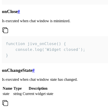
onClose
#
Is executed when chat window is minimized.
function jivo_onClose() {

    console.log('Widget closed');

}
onChangeState
#
Is executed when chat window state has changed.
Name
Type
Description
state
string
Current widget state