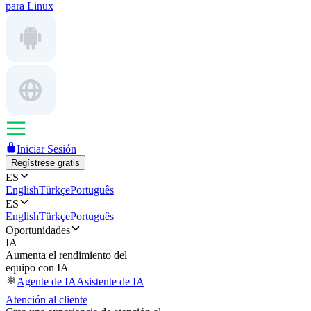
para Linux
Iniciar Sesión
Regístrese gratis
ES
English
Türkçe
Português
ES
English
Türkçe
Português
Oportunidades
IA
Aumenta el rendimiento del
equipo con IA
Agente de IA
Asistente de IA
Atención al cliente