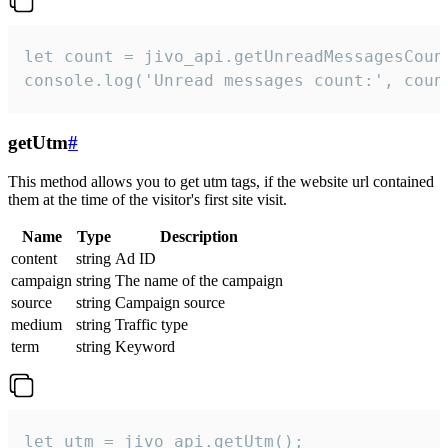
let count = jivo_api.getUnreadMessagesCount
console.log('Unread messages count:', coun
getUtm
#
This method allows you to get utm tags, if the website url contained
them at the time of the visitor's first site visit.
Name
Type
Description
content
string
Ad ID
campaign
string
The name of the campaign
source
string
Campaign source
medium
string
Traffic type
term
string
Keyword
let utm = jivo_api.getUtm();
