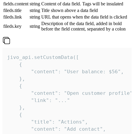
fields.content
string
Content of data field. Tags will be insulated
fileds.title
string
Title shown above a data field
fileds.link
string
URL that opens when the data field is clicked
Description of the data field, added in bold
fileds.key
string
before the field content, separated by a colon
jivo_api.setCustomData([

    {

        "content": "User balance: $56",

    },

    {

        "content": "Open customer profile",
        "link": "..."

    },

    {

        "title": "Actions",

        "content": "Add contact",
