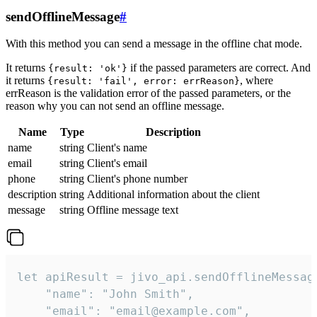
sendOfflineMessage
#
With this method you can send a message in the offline chat mode.
It returns
if the passed parameters are correct. And
{result: 'ok'}
it returns
, where
{result: 'fail', error: errReason}
errReason is the validation error of the passed parameters, or the
reason why you can not send an offline message.
Name
Type
Description
name
string
Client's name
email
string
Client's email
phone
string
Client's phone number
description
string
Additional information about the client
message
string
Offline message text
let apiResult = jivo_api.sendOfflineMessage
    "name": "John Smith",

    "email": "email@example.com",
