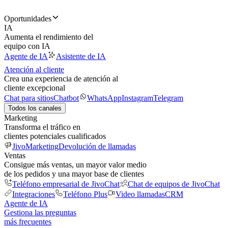
Oportunidades
IA
Aumenta el rendimiento del
equipo con IA
Agente de IA
Asistente de IA
Atención al cliente
Crea una experiencia de atención al
cliente excepcional
Chat para sitios
Chatbot
WhatsApp
Instagram
Telegram
Todos los canales
Marketing
Transforma el tráfico en
clientes potenciales cualificados
JivoMarketing
Devolución de llamadas
Ventas
Consigue más ventas, un mayor valor medio
de los pedidos y una mayor base de clientes
Teléfono empresarial de JivoChat
Chat de equipos de JivoChat
Integraciones
Teléfono Plus
Video llamadas
CRM
Agente de IA
Gestiona las preguntas
más frecuentes