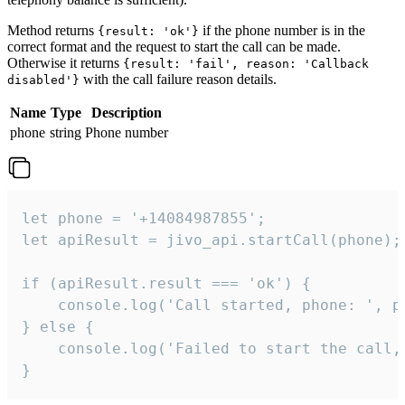
Method returns
if the phone number is in the
{result: 'ok'}
correct format and the request to start the call can be made.
Otherwise it returns
{result: 'fail', reason: 'Callback
with the call failure reason details.
disabled'}
Name
Type
Description
phone
string
Phone number
let phone = '+14084987855';

let apiResult = jivo_api.startCall(phone);

if (apiResult.result === 'ok') {

    console.log('Call started, phone: ', ph
} else {

    console.log('Failed to start the call,
}