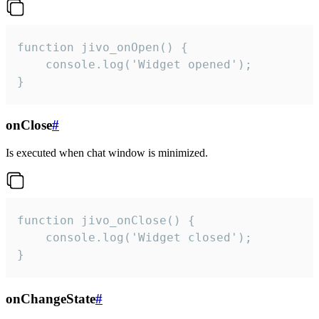
function jivo_onOpen() {

    console.log('Widget opened');

}
onClose
#
Is executed when chat window is minimized.
function jivo_onClose() {

    console.log('Widget closed');

}
onChangeState
#