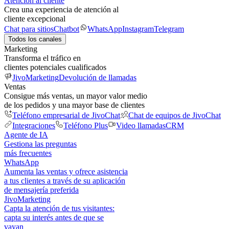
Atención al cliente
Crea una experiencia de atención al
cliente excepcional
Chat para sitios
Chatbot
WhatsApp
Instagram
Telegram
Todos los canales
Marketing
Transforma el tráfico en
clientes potenciales cualificados
JivoMarketing
Devolución de llamadas
Ventas
Consigue más ventas, un mayor valor medio
de los pedidos y una mayor base de clientes
Teléfono empresarial de JivoChat
Chat de equipos de JivoChat
Integraciones
Teléfono Plus
Video llamadas
CRM
Agente de IA
Gestiona las preguntas
más frecuentes
WhatsApp
Aumenta las ventas y ofrece asistencia
a tus clientes a través de su aplicación
de mensajería preferida
JivoMarketing
Capta la atención de tus visitantes:
capta su interés antes de que se
vayan