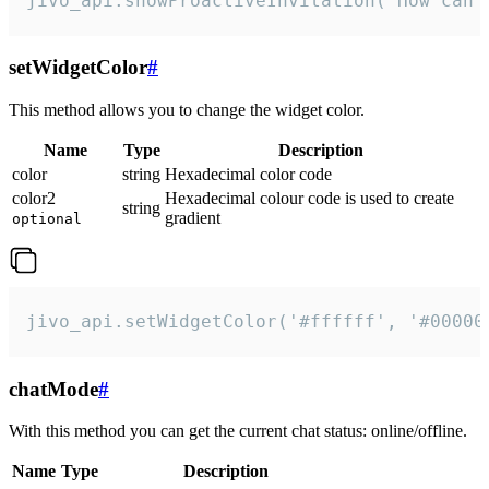
jivo_api.showProactiveInvitation("How can 
setWidgetColor
#
This method allows you to change the widget color.
Name
Type
Description
color
string
Hexadecimal color code
color2
Hexadecimal colour code is used to create
string
gradient
optional
jivo_api.setWidgetColor('#ffffff', '#00000
chatMode
#
With this method you can get the current chat status: online/offline.
Name
Type
Description