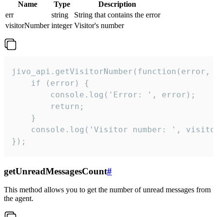
Name
Type
Description
err
string
String that contains the error
visitorNumber
integer
Visitor's number
jivo_api.getVisitorNumber(function(error, v
    if (error) {

        console.log('Error: ', error);

        return;

    }  

    console.log('Visitor number: ', visitor
});
getUnreadMessagesCount
#
This method allows you to get the number of unread messages from
the agent.