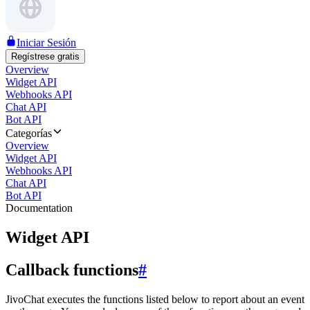
Iniciar Sesión
Regístrese gratis
Overview
Widget API
Webhooks API
Chat API
Bot API
Categorías
Overview
Widget API
Webhooks API
Chat API
Bot API
Documentation
Widget API
Callback functions
#
JivoChat executes the functions listed below to report about an event