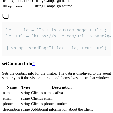
fromApi
string
Campaign name
optional
url
string
Campaign source
optional
let title = 'This is custom page title';

let url = 'https://site.com/url_to_page?q=p
jivo_api.sendPageTitle(title, true, url);
setContactInfo
#
Sets the contact info for the visitor. The data is displayed to the agent
similarly as if the visitors introduced themselves in the chat window.
Name
Type
Description
name
string
Client's name сайта
email
string
Client's email
phone
string
Client's phone number
description
string
Additional information about the client