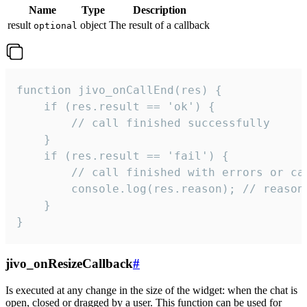
Name
Type
Description
result
object
The result of a callback
optional
function jivo_onCallEnd(res) {

    if (res.result == 'ok') {

        // call finished successfully

    }

    if (res.result == 'fail') {

        // call finished with errors or can
        console.log(res.reason); // reason 
    }

}
jivo_onResizeCallback
#
Is executed at any change in the size of the widget: when the chat is
open, closed or dragged by a user. This function can be used for