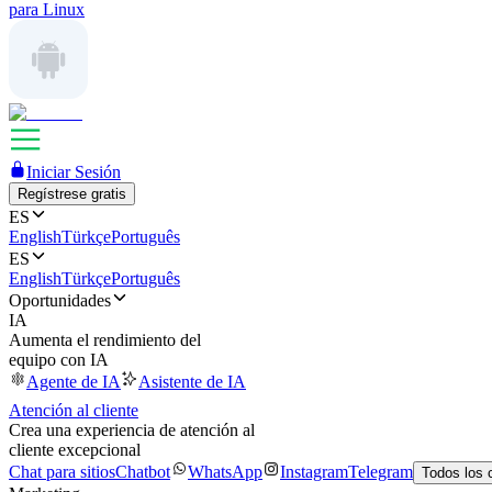
para Linux
Iniciar Sesión
Regístrese gratis
ES
English
Türkçe
Português
ES
English
Türkçe
Português
Oportunidades
IA
Aumenta el rendimiento del
equipo con IA
Agente de IA
Asistente de IA
Atención al cliente
Crea una experiencia de atención al
cliente excepcional
Chat para sitios
Chatbot
WhatsApp
Instagram
Telegram
Todos los 