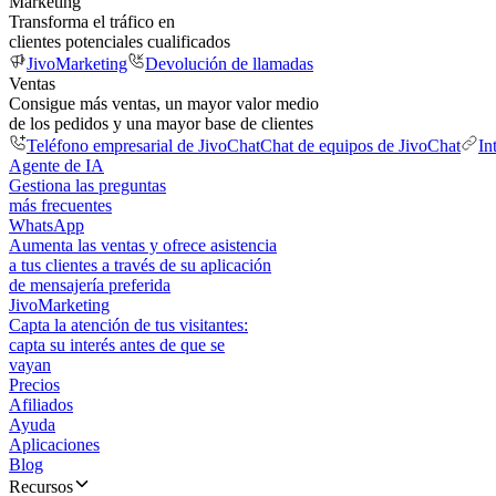
Marketing
Transforma el tráfico en
clientes potenciales cualificados
JivoMarketing
Devolución de llamadas
Ventas
Consigue más ventas, un mayor valor medio
de los pedidos y una mayor base de clientes
Teléfono empresarial de JivoChat
Chat de equipos de JivoChat
In
Agente de IA
Gestiona las preguntas
más frecuentes
WhatsApp
Aumenta las ventas y ofrece asistencia
a tus clientes a través de su aplicación
de mensajería preferida
JivoMarketing
Capta la atención de tus visitantes:
capta su interés antes de que se
vayan
Precios
Afiliados
Ayuda
Aplicaciones
Blog
Recursos