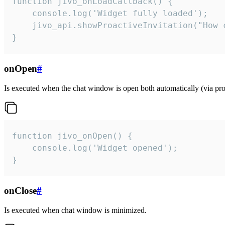
function jivo_onLoadCallback() {

    console.log('Widget fully loaded');

    jivo_api.showProactiveInvitation("How c
}
onOpen
#
Is executed when the chat window is open both automatically (via proa
function jivo_onOpen() {

    console.log('Widget opened');

}
onClose
#
Is executed when chat window is minimized.