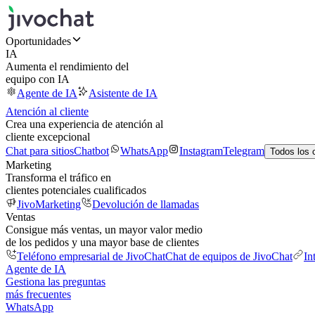
Oportunidades
IA
Aumenta el rendimiento del
equipo con IA
Agente de IA
Asistente de IA
Atención al cliente
Crea una experiencia de atención al
cliente excepcional
Chat para sitios
Chatbot
WhatsApp
Instagram
Telegram
Todos los 
Marketing
Transforma el tráfico en
clientes potenciales cualificados
JivoMarketing
Devolución de llamadas
Ventas
Consigue más ventas, un mayor valor medio
de los pedidos y una mayor base de clientes
Teléfono empresarial de JivoChat
Chat de equipos de JivoChat
In
Agente de IA
Gestiona las preguntas
más frecuentes
WhatsApp