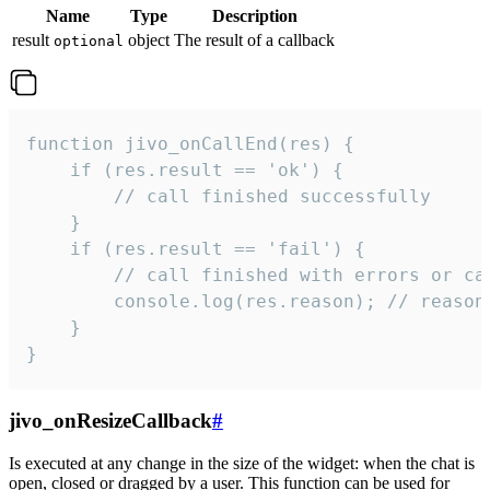
Name
Type
Description
result
object
The result of a callback
optional
function jivo_onCallEnd(res) {

    if (res.result == 'ok') {

        // call finished successfully

    }

    if (res.result == 'fail') {

        // call finished with errors or can
        console.log(res.reason); // reason 
    }

}
jivo_onResizeCallback
#
Is executed at any change in the size of the widget: when the chat is
open, closed or dragged by a user. This function can be used for