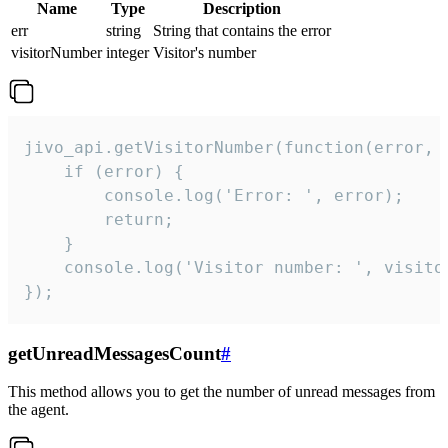
Name
Type
Description
err
string
String that contains the error
visitorNumber
integer
Visitor's number
jivo_api.getVisitorNumber(function(error, v
    if (error) {

        console.log('Error: ', error);

        return;

    }  

    console.log('Visitor number: ', visitor
});
getUnreadMessagesCount
#
This method allows you to get the number of unread messages from
the agent.