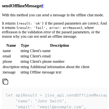
sendOfflineMessage
#
With this method you can send a message in the offline chat mode.
It returns
if the passed parameters are correct. And
{result: 'ok'}
it returns
, where
{result: 'fail', error: errReason}
errReason is the validation error of the passed parameters, or the
reason why you can not send an offline message.
Name
Type
Description
name
string
Client's name
email
string
Client's email
phone
string
Client's phone number
description
string
Additional information about the client
message
string
Offline message text
let apiResult = jivo_api.sendOfflineMessage
    "name": "John Smith",

    "email": "email@example.com",
