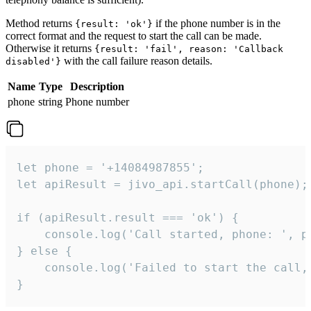
Method returns
if the phone number is in the
{result: 'ok'}
correct format and the request to start the call can be made.
Otherwise it returns
{result: 'fail', reason: 'Callback
with the call failure reason details.
disabled'}
Name
Type
Description
phone
string
Phone number
let phone = '+14084987855';

let apiResult = jivo_api.startCall(phone);

if (apiResult.result === 'ok') {

    console.log('Call started, phone: ', ph
} else {

    console.log('Failed to start the call,
}