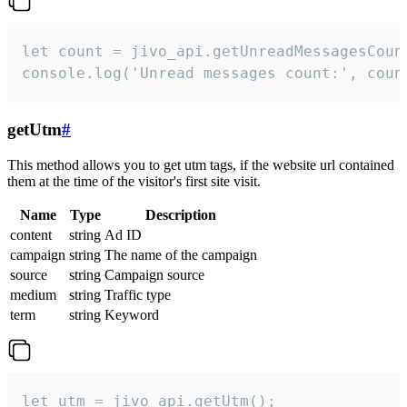
let count = jivo_api.getUnreadMessagesCount
console.log('Unread messages count:', coun
getUtm
#
This method allows you to get utm tags, if the website url contained
them at the time of the visitor's first site visit.
Name
Type
Description
content
string
Ad ID
campaign
string
The name of the campaign
source
string
Campaign source
medium
string
Traffic type
term
string
Keyword
let utm = jivo_api.getUtm();
