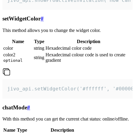
jivo_api.showProactiveInvitation("How can 
setWidgetColor
#
This method allows you to change the widget color.
Name
Type
Description
color
string
Hexadecimal color code
color2
Hexadecimal colour code is used to create
string
gradient
optional
jivo_api.setWidgetColor('#ffffff', '#00000
chatMode
#
With this method you can get the current chat status: online/offline.
Name
Type
Description