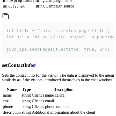
fromApi
string
Campaign name
optional
url
string
Campaign source
optional
let title = 'This is custom page title';

let url = 'https://site.com/url_to_page?q=p
jivo_api.sendPageTitle(title, true, url);
setContactInfo
#
Sets the contact info for the visitor. The data is displayed to the agent
similarly as if the visitors introduced themselves in the chat window.
Name
Type
Description
name
string
Client's name сайта
email
string
Client's email
phone
string
Client's phone number
description
string
Additional information about the client