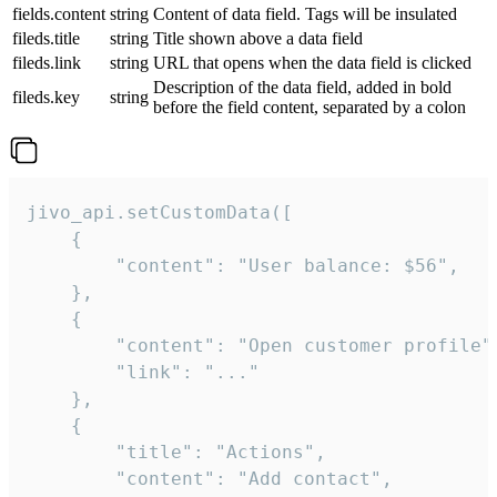
fields.content
string
Content of data field. Tags will be insulated
fileds.title
string
Title shown above a data field
fileds.link
string
URL that opens when the data field is clicked
Description of the data field, added in bold
fileds.key
string
before the field content, separated by a colon
jivo_api.setCustomData([

    {

        "content": "User balance: $56",

    },

    {

        "content": "Open customer profile",
        "link": "..."

    },

    {

        "title": "Actions",

        "content": "Add contact",
