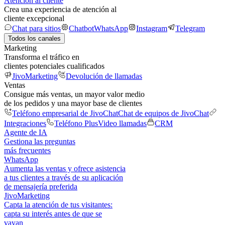
Atención al cliente
Crea una experiencia de atención al
cliente excepcional
Chat para sitios
Chatbot
WhatsApp
Instagram
Telegram
Todos los canales
Marketing
Transforma el tráfico en
clientes potenciales cualificados
JivoMarketing
Devolución de llamadas
Ventas
Consigue más ventas, un mayor valor medio
de los pedidos y una mayor base de clientes
Teléfono empresarial de JivoChat
Chat de equipos de JivoChat
Integraciones
Teléfono Plus
Video llamadas
CRM
Agente de IA
Gestiona las preguntas
más frecuentes
WhatsApp
Aumenta las ventas y ofrece asistencia
a tus clientes a través de su aplicación
de mensajería preferida
JivoMarketing
Capta la atención de tus visitantes:
capta su interés antes de que se
vayan