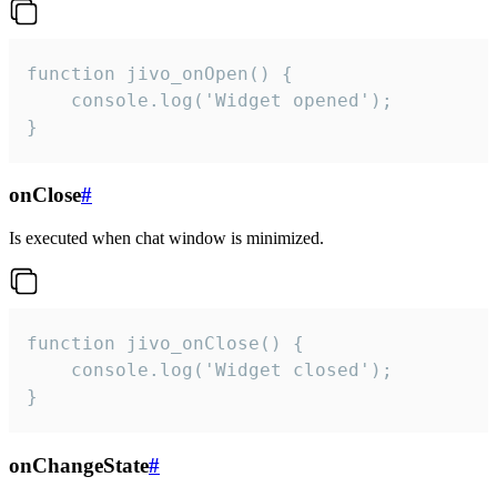
function jivo_onOpen() {

    console.log('Widget opened');

}
onClose
#
Is executed when chat window is minimized.
function jivo_onClose() {

    console.log('Widget closed');

}
onChangeState
#