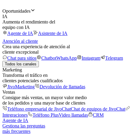
Oportunidades
IA
Aumenta el rendimiento del
equipo con IA
Agente de IA
Asistente de IA
Atención al cliente
Crea una experiencia de atención al
cliente excepcional
Chat para sitios
Chatbot
WhatsApp
Instagram
Telegram
Todos los canales
Marketing
Transforma el tráfico en
clientes potenciales cualificados
JivoMarketing
Devolución de llamadas
Ventas
Consigue más ventas, un mayor valor medio
de los pedidos y una mayor base de clientes
Teléfono empresarial de JivoChat
Chat de equipos de JivoChat
Integraciones
Teléfono Plus
Video llamadas
CRM
Agente de IA
Gestiona las preguntas
más frecuentes