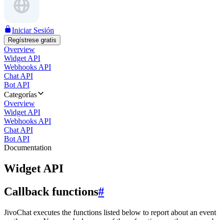
Iniciar Sesión
Regístrese gratis
Overview
Widget API
Webhooks API
Chat API
Bot API
Categorías
Overview
Widget API
Webhooks API
Chat API
Bot API
Documentation
Widget API
Callback functions
#
JivoChat executes the functions listed below to report about an event