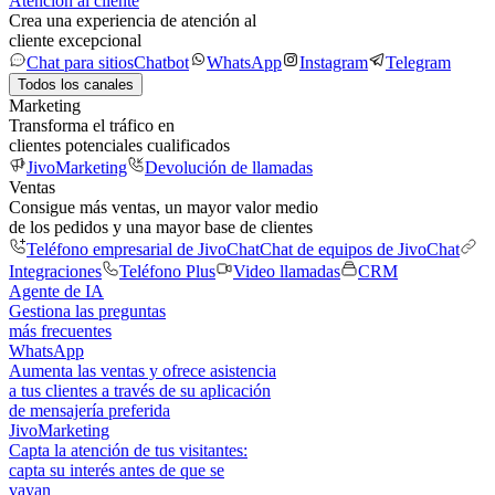
Atención al cliente
Crea una experiencia de atención al
cliente excepcional
Chat para sitios
Chatbot
WhatsApp
Instagram
Telegram
Todos los canales
Marketing
Transforma el tráfico en
clientes potenciales cualificados
JivoMarketing
Devolución de llamadas
Ventas
Consigue más ventas, un mayor valor medio
de los pedidos y una mayor base de clientes
Teléfono empresarial de JivoChat
Chat de equipos de JivoChat
Integraciones
Teléfono Plus
Video llamadas
CRM
Agente de IA
Gestiona las preguntas
más frecuentes
WhatsApp
Aumenta las ventas y ofrece asistencia
a tus clientes a través de su aplicación
de mensajería preferida
JivoMarketing
Capta la atención de tus visitantes:
capta su interés antes de que se
vayan