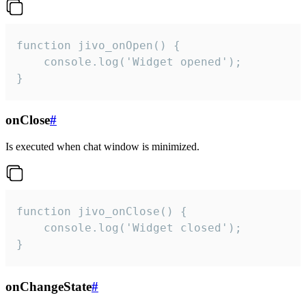
function jivo_onOpen() {

    console.log('Widget opened');

}
onClose
#
Is executed when chat window is minimized.
function jivo_onClose() {

    console.log('Widget closed');

}
onChangeState
#