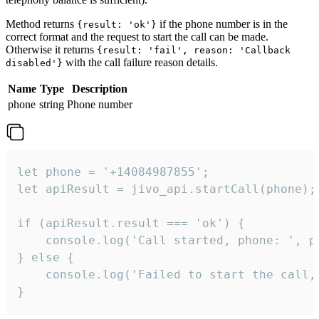
Method returns
if the phone number is in the
{result: 'ok'}
correct format and the request to start the call can be made.
Otherwise it returns
{result: 'fail', reason: 'Callback
with the call failure reason details.
disabled'}
Name
Type
Description
phone
string
Phone number
let phone = '+14084987855';

let apiResult = jivo_api.startCall(phone);

if (apiResult.result === 'ok') {

    console.log('Call started, phone: ', ph
} else {

    console.log('Failed to start the call,
}