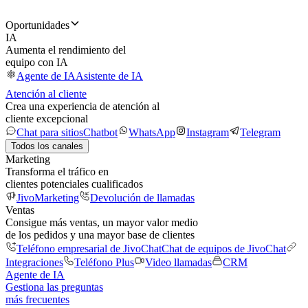
Oportunidades
IA
Aumenta el rendimiento del
equipo con IA
Agente de IA
Asistente de IA
Atención al cliente
Crea una experiencia de atención al
cliente excepcional
Chat para sitios
Chatbot
WhatsApp
Instagram
Telegram
Todos los canales
Marketing
Transforma el tráfico en
clientes potenciales cualificados
JivoMarketing
Devolución de llamadas
Ventas
Consigue más ventas, un mayor valor medio
de los pedidos y una mayor base de clientes
Teléfono empresarial de JivoChat
Chat de equipos de JivoChat
Integraciones
Teléfono Plus
Video llamadas
CRM
Agente de IA
Gestiona las preguntas
más frecuentes