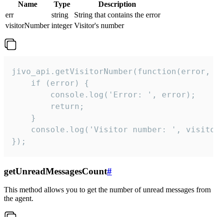
Name
Type
Description
err
string
String that contains the error
visitorNumber
integer
Visitor's number
jivo_api.getVisitorNumber(function(error, v
    if (error) {

        console.log('Error: ', error);

        return;

    }  

    console.log('Visitor number: ', visitor
});
getUnreadMessagesCount
#
This method allows you to get the number of unread messages from
the agent.