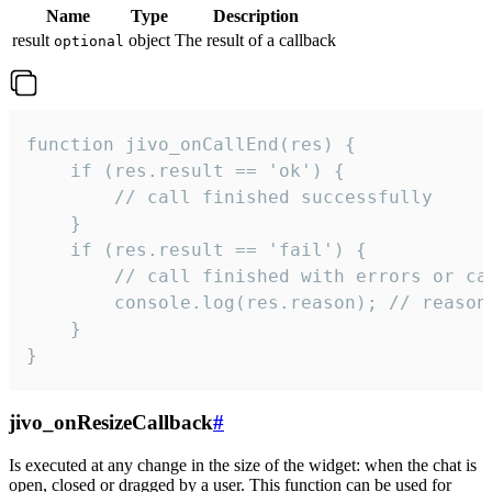
Name
Type
Description
result
object
The result of a callback
optional
function jivo_onCallEnd(res) {

    if (res.result == 'ok') {

        // call finished successfully

    }

    if (res.result == 'fail') {

        // call finished with errors or can
        console.log(res.reason); // reason 
    }

}
jivo_onResizeCallback
#
Is executed at any change in the size of the widget: when the chat is
open, closed or dragged by a user. This function can be used for