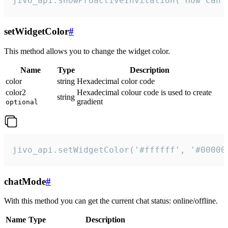
jivo_api.showProactiveInvitation("How can 
setWidgetColor
#
This method allows you to change the widget color.
Name
Type
Description
color
string
Hexadecimal color code
color2
Hexadecimal colour code is used to create
string
gradient
optional
jivo_api.setWidgetColor('#ffffff', '#00000
chatMode
#
With this method you can get the current chat status: online/offline.
Name
Type
Description