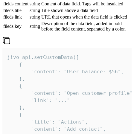
fields.content
string
Content of data field. Tags will be insulated
fileds.title
string
Title shown above a data field
fileds.link
string
URL that opens when the data field is clicked
Description of the data field, added in bold
fileds.key
string
before the field content, separated by a colon
jivo_api.setCustomData([

    {

        "content": "User balance: $56",

    },

    {

        "content": "Open customer profile",
        "link": "..."

    },

    {

        "title": "Actions",

        "content": "Add contact",
