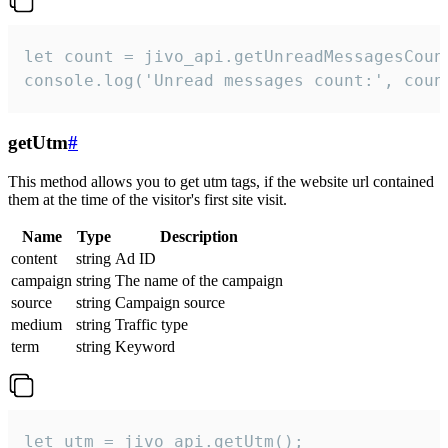
let count = jivo_api.getUnreadMessagesCount
console.log('Unread messages count:', coun
getUtm
#
This method allows you to get utm tags, if the website url contained
them at the time of the visitor's first site visit.
Name
Type
Description
content
string
Ad ID
campaign
string
The name of the campaign
source
string
Campaign source
medium
string
Traffic type
term
string
Keyword
let utm = jivo_api.getUtm();
