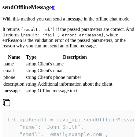
sendOfflineMessage
#
With this method you can send a message in the offline chat mode.
It returns
if the passed parameters are correct. And
{result: 'ok'}
it returns
, where
{result: 'fail', error: errReason}
errReason is the validation error of the passed parameters, or the
reason why you can not send an offline message.
Name
Type
Description
name
string
Client's name
email
string
Client's email
phone
string
Client's phone number
description
string
Additional information about the client
message
string
Offline message text
let apiResult = jivo_api.sendOfflineMessage
    "name": "John Smith",

    "email": "email@example.com",
