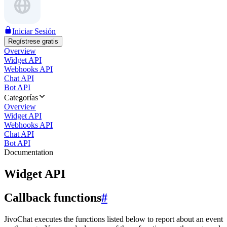
Iniciar Sesión
Regístrese gratis
Overview
Widget API
Webhooks API
Chat API
Bot API
Categorías
Overview
Widget API
Webhooks API
Chat API
Bot API
Documentation
Widget API
Callback functions
#
JivoChat executes the functions listed below to report about an event