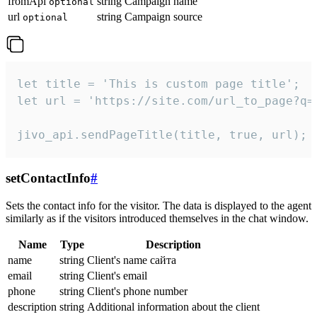
fromApi
string
Campaign name
optional
url
string
Campaign source
optional
let title = 'This is custom page title';

let url = 'https://site.com/url_to_page?q=p
jivo_api.sendPageTitle(title, true, url);
setContactInfo
#
Sets the contact info for the visitor. The data is displayed to the agent
similarly as if the visitors introduced themselves in the chat window.
Name
Type
Description
name
string
Client's name сайта
email
string
Client's email
phone
string
Client's phone number
description
string
Additional information about the client