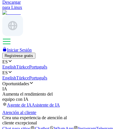
Descargar
para Linux
Iniciar Sesión
Regístrese gratis
ES
English
Türkçe
Português
ES
English
Türkçe
Português
Oportunidades
IA
Aumenta el rendimiento del
equipo con IA
Agente de IA
Asistente de IA
Atención al cliente
Crea una experiencia de atención al
cliente excepcional
Chat para sitios
Chatbot
WhatsApp
Instagram
Telegram