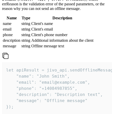
errReason is the validation error of the passed parameters, or the
reason why you can not send an offline message.
Name
Type
Description
name
string
Client's name
email
string
Client's email
phone
string
Client's phone number
description
string
Additional information about the client
message
string
Offline message text
let apiResult = jivo_api.sendOfflineMessage
    "name": "John Smith",

    "email": "email@example.com",

    "phone": "+14084987855",

    "description": "Description text",

    "message": "Offline message"

});
