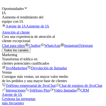
Oportunidades
IA
Aumenta el rendimiento del
equipo con IA
Agente de IA
Asistente de IA
Atención al cliente
Crea una experiencia de atención al
cliente excepcional
Chat para sitios
Chatbot
WhatsApp
Instagram
Telegram
Todos los canales
Marketing
Transforma el tráfico en
clientes potenciales cualificados
JivoMarketing
Devolución de llamadas
Ventas
Consigue más ventas, un mayor valor medio
de los pedidos y una mayor base de clientes
Teléfono empresarial de JivoChat
Chat de equipos de JivoChat
Integraciones
Teléfono Plus
Video llamadas
CRM
Agente de IA
Gestiona las preguntas
más frecuentes