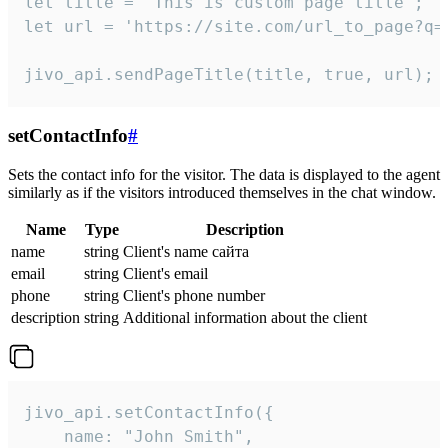
let title = 'This is custom page title';

let url = 'https://site.com/url_to_page?q=p
jivo_api.sendPageTitle(title, true, url);
setContactInfo
#
Sets the contact info for the visitor. The data is displayed to the agent
similarly as if the visitors introduced themselves in the chat window.
Name
Type
Description
name
string
Client's name сайта
email
string
Client's email
phone
string
Client's phone number
description
string
Additional information about the client
jivo_api.setContactInfo({

    name: "John Smith",
