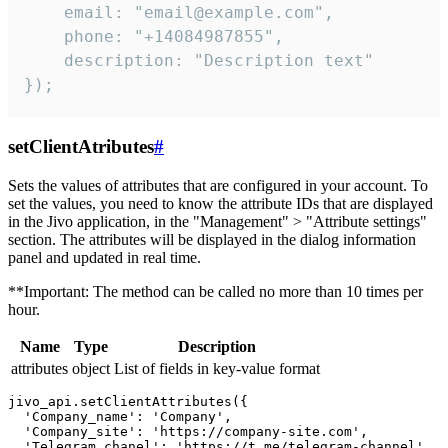
    email: "email@example.com",

    phone: "+14084987855",

    description: "Description text"

});
setClientAtributes
#
Sets the values ​​of attributes that are configured in your account. To
set the values, you need to know the attribute IDs that are displayed
in the Jivo application, in the "Management" > "Attribute settings"
section. The attributes will be displayed in the dialog information
panel and updated in real time.
**Important: The method can be called no more than 10 times per
hour.
Name
Type
Description
attributes
object
List of fields in key-value format
jivo_api.setClientAttributes({

  'Company_name': 'Company',

  'Company_site': 'https://company-site.com',

  'Telegram_chanel': 'https://t.me/telegram-channel',
