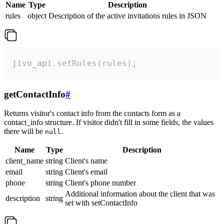
Name
Type
Description
rules
object
Description of the active invitations rules in JSON
jivo_api.setRules(rules);
getContactInfo
#
Returns visitor's contact info from the contacts form as a
contact_info structure. If visitor didn't fill in some fields, the values
there will be
.
null
Name
Type
Description
client_name
string
Client's name
email
string
Client's email
phone
string
Client's phone number
Additional information about the client that was
description
string
set with setContactInfo