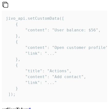
jivo_api.setCustomData([

    {

        "content": "User balance: $56",

    },

    {

        "content": "Open customer profile",
        "link": "..."

    },

    {

        "title": "Actions",

        "content": "Add contact",

        "link": "..."

    }

 ]);