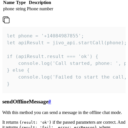
Name
Type
Description
phone
string
Phone number
let phone = '+14084987855';

let apiResult = jivo_api.startCall(phone);

if (apiResult.result === 'ok') {

    console.log('Call started, phone: ', ph
} else {

    console.log('Failed to start the call,
}
sendOfflineMessage
#
With this method you can send a message in the offline chat mode.
It returns
if the passed parameters are correct. And
{result: 'ok'}
it returns
, where
{result: 'fail', error: errReason}