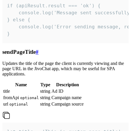
if (apiResult.result === 'ok') {

    console.log('Message sent successfully'
} else {

    console.log('Error sending message, rea
}
sendPageTitle
#
Updates the title of the page the client is currently viewing and the
page URL in the JivoChat app, which may be useful for SPA
applications.
Name
Type
Description
title
string
Ad ID
fromApi
string
Campaign name
optional
url
string
Campaign source
optional