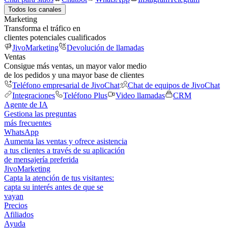
Todos los canales
Marketing
Transforma el tráfico en
clientes potenciales cualificados
JivoMarketing
Devolución de llamadas
Ventas
Consigue más ventas, un mayor valor medio
de los pedidos y una mayor base de clientes
Teléfono empresarial de JivoChat
Chat de equipos de JivoChat
Integraciones
Teléfono Plus
Video llamadas
CRM
Agente de IA
Gestiona las preguntas
más frecuentes
WhatsApp
Aumenta las ventas y ofrece asistencia
a tus clientes a través de su aplicación
de mensajería preferida
JivoMarketing
Capta la atención de tus visitantes:
capta su interés antes de que se
vayan
Precios
Afiliados
Ayuda