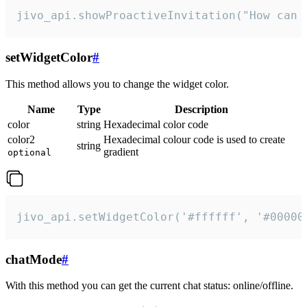
jivo_api.showProactiveInvitation("How can 
setWidgetColor
#
This method allows you to change the widget color.
Name
Type
Description
color
string
Hexadecimal color code
color2
Hexadecimal colour code is used to create
string
gradient
optional
jivo_api.setWidgetColor('#ffffff', '#00000
chatMode
#
With this method you can get the current chat status: online/offline.