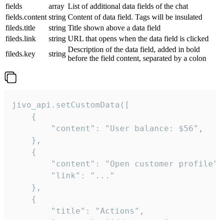
fields
array
List of additional data fields of the chat
fields.content
string
Content of data field. Tags will be insulated
fileds.title
string
Title shown above a data field
fileds.link
string
URL that opens when the data field is clicked
Description of the data field, added in bold
fileds.key
string
before the field content, separated by a colon
jivo_api.setCustomData([

    {

        "content": "User balance: $56",

    },

    {

        "content": "Open customer profile",
        "link": "..."

    },

    {

        "title": "Actions",
