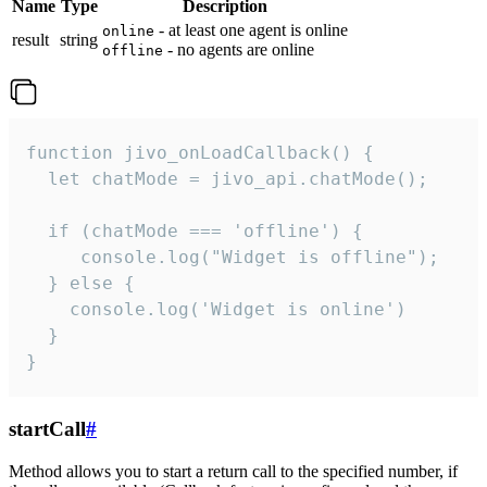
Name
Type
Description
- at least one agent is online
online
result
string
- no agents are online
offline
function jivo_onLoadCallback() {

  let chatMode = jivo_api.chatMode();

  if (chatMode === 'offline') {

     console.log("Widget is offline");

  } else {

    console.log('Widget is online')

  }

}
startCall
#
Method allows you to start a return call to the specified number, if