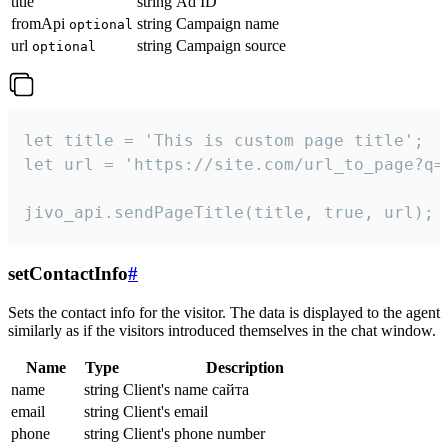
title
string
Ad ID
fromApi
string
Campaign name
optional
url
string
Campaign source
optional
let title = 'This is custom page title';

let url = 'https://site.com/url_to_page?q=p
jivo_api.sendPageTitle(title, true, url);
setContactInfo
#
Sets the contact info for the visitor. The data is displayed to the agent
similarly as if the visitors introduced themselves in the chat window.
Name
Type
Description
name
string
Client's name сайта
email
string
Client's email
phone
string
Client's phone number