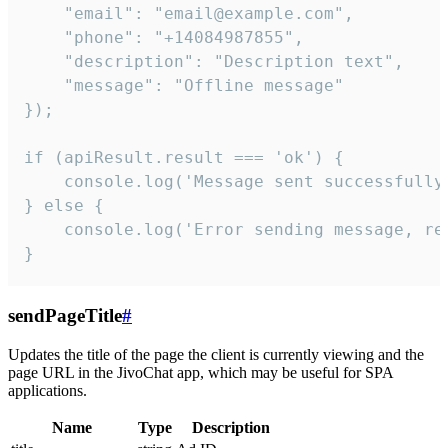
    "email": "email@example.com",

    "phone": "+14084987855",

    "description": "Description text",

    "message": "Offline message"

});

if (apiResult.result === 'ok') {

    console.log('Message sent successfully'
} else {

    console.log('Error sending message, rea
}
sendPageTitle
#
Updates the title of the page the client is currently viewing and the
page URL in the JivoChat app, which may be useful for SPA
applications.
Name
Type
Description