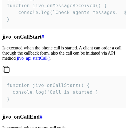
function jivo_onMessageReceived() {

	console.log(`Check agents messages:  ${i++}`)

}
jivo_onCallStart
#
Is executed when the phone call is started. A client can order a call
through the callback form, also the call can be initiated via API
method
jivo_api.startCall()
.
function jivo_onCallStart() {

  console.log('Call is started')

}
jivo_onCallEnd
#
Is executed when a return call ends.