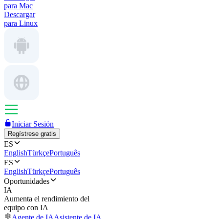
para Mac
Descargar
para Linux
Iniciar Sesión
Regístrese gratis
ES
English
Türkçe
Português
ES
English
Türkçe
Português
Oportunidades
IA
Aumenta el rendimiento del
equipo con IA
Agente de IA
Asistente de IA