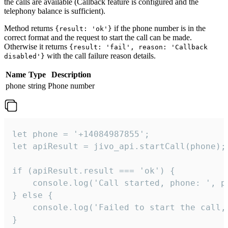
the calls are available (Callback feature is configured and the
telephony balance is sufficient).
Method returns
if the phone number is in the
{result: 'ok'}
correct format and the request to start the call can be made.
Otherwise it returns
{result: 'fail', reason: 'Callback
with the call failure reason details.
disabled'}
Name
Type
Description
phone
string
Phone number
let phone = '+14084987855';

let apiResult = jivo_api.startCall(phone);

if (apiResult.result === 'ok') {

    console.log('Call started, phone: ', ph
} else {

    console.log('Failed to start the call,
}