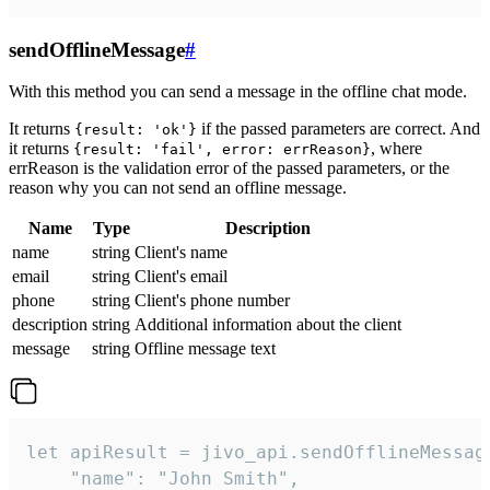
sendOfflineMessage
#
With this method you can send a message in the offline chat mode.
It returns
if the passed parameters are correct. And
{result: 'ok'}
it returns
, where
{result: 'fail', error: errReason}
errReason is the validation error of the passed parameters, or the
reason why you can not send an offline message.
Name
Type
Description
name
string
Client's name
email
string
Client's email
phone
string
Client's phone number
description
string
Additional information about the client
message
string
Offline message text
let apiResult = jivo_api.sendOfflineMessage
    "name": "John Smith",
