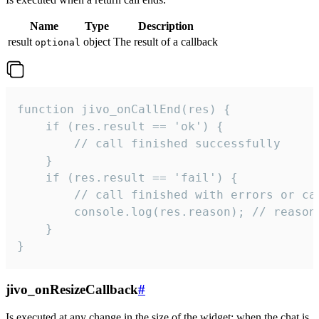
Name
Type
Description
result
object
The result of a callback
optional
function jivo_onCallEnd(res) {

    if (res.result == 'ok') {

        // call finished successfully

    }

    if (res.result == 'fail') {

        // call finished with errors or can
        console.log(res.reason); // reason 
    }

}
jivo_onResizeCallback
#
Is executed at any change in the size of the widget: when the chat is