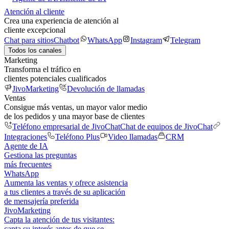
Atención al cliente
Crea una experiencia de atención al
cliente excepcional
Chat para sitios
Chatbot
WhatsApp
Instagram
Telegram
Todos los canales
Marketing
Transforma el tráfico en
clientes potenciales cualificados
JivoMarketing
Devolución de llamadas
Ventas
Consigue más ventas, un mayor valor medio
de los pedidos y una mayor base de clientes
Teléfono empresarial de JivoChat
Chat de equipos de JivoChat
Integraciones
Teléfono Plus
Video llamadas
CRM
Agente de IA
Gestiona las preguntas
más frecuentes
WhatsApp
Aumenta las ventas y ofrece asistencia
a tus clientes a través de su aplicación
de mensajería preferida
JivoMarketing
Capta la atención de tus visitantes:
capta su interés antes de que se