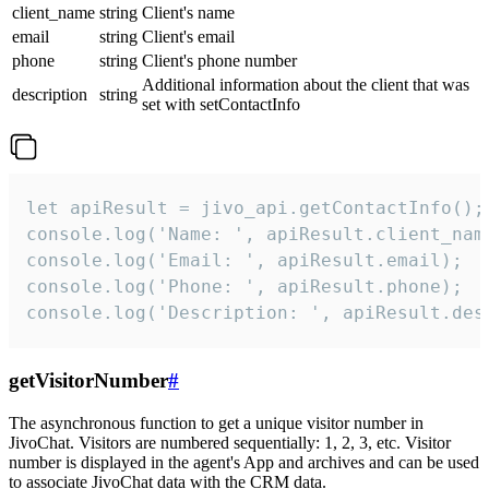
client_name
string
Client's name
email
string
Client's email
phone
string
Client's phone number
Additional information about the client that was
description
string
set with setContactInfo
let apiResult = jivo_api.getContactInfo();

console.log('Name: ', apiResult.client_name
console.log('Email: ', apiResult.email);

console.log('Phone: ', apiResult.phone);

console.log('Description: ', apiResult.des
getVisitorNumber
#
The asynchronous function to get a unique visitor number in
JivoChat. Visitors are numbered sequentially: 1, 2, 3, etc. Visitor
number is displayed in the agent's App and archives and can be used
to associate JivoChat data with the CRM data.