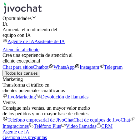
Oportunidades
IA
Aumenta el rendimiento del
equipo con IA
Agente de IA
Asistente de IA
Atención al cliente
Crea una experiencia de atención al
cliente excepcional
Chat para sitios
Chatbot
WhatsApp
Instagram
Telegram
Todos los canales
Marketing
Transforma el tráfico en
clientes potenciales cualificados
JivoMarketing
Devolución de llamadas
Ventas
Consigue más ventas, un mayor valor medio
de los pedidos y una mayor base de clientes
Teléfono empresarial de JivoChat
Chat de equipos de JivoChat
Integraciones
Teléfono Plus
Video llamadas
CRM
Agente de IA
Gestiona las preguntas