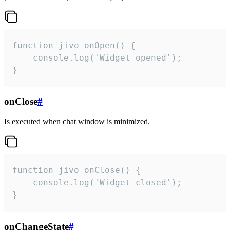
function jivo_onOpen() {

    console.log('Widget opened');

}
onClose
#
Is executed when chat window is minimized.
function jivo_onClose() {

    console.log('Widget closed');

}
onChangeState
#