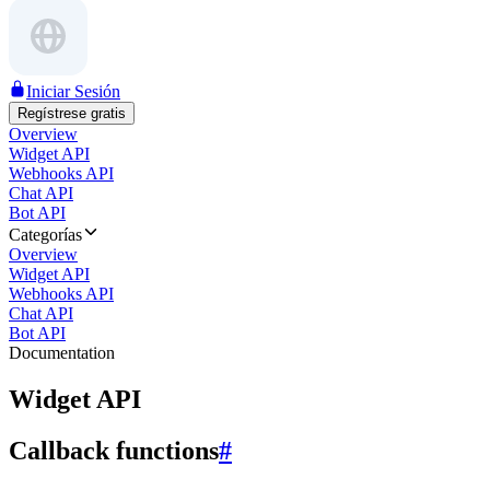
Iniciar Sesión
Regístrese gratis
Overview
Widget API
Webhooks API
Chat API
Bot API
Categorías
Overview
Widget API
Webhooks API
Chat API
Bot API
Documentation
Widget API
Callback functions
#