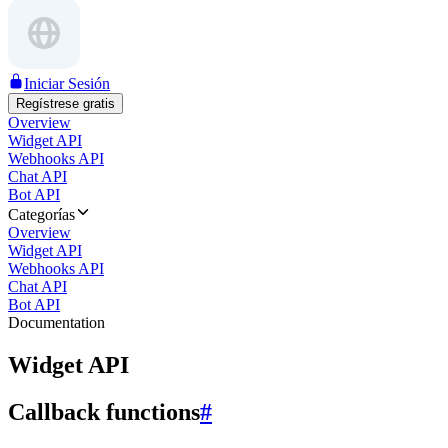
Iniciar Sesión
Regístrese gratis
Overview
Widget API
Webhooks API
Chat API
Bot API
Categorías
Overview
Widget API
Webhooks API
Chat API
Bot API
Documentation
Widget API
Callback functions
#