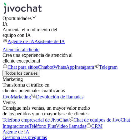
Oportunidades
IA
Aumenta el rendimiento del
equipo con IA
Agente de IA
Asistente de IA
Atención al cliente
Crea una experiencia de atención al
cliente excepcional
Chat para sitios
Chatbot
WhatsApp
Instagram
Telegram
Todos los canales
Marketing
Transforma el tráfico en
clientes potenciales cualificados
JivoMarketing
Devolución de llamadas
Ventas
Consigue más ventas, un mayor valor medio
de los pedidos y una mayor base de clientes
Teléfono empresarial de JivoChat
Chat de equipos de JivoChat
Integraciones
Teléfono Plus
Video llamadas
CRM
Agente de IA
Gestiona las preguntas