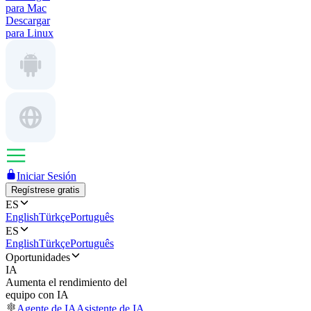
para Mac
Descargar
para Linux
Iniciar Sesión
Regístrese gratis
ES
English
Türkçe
Português
ES
English
Türkçe
Português
Oportunidades
IA
Aumenta el rendimiento del
equipo con IA
Agente de IA
Asistente de IA