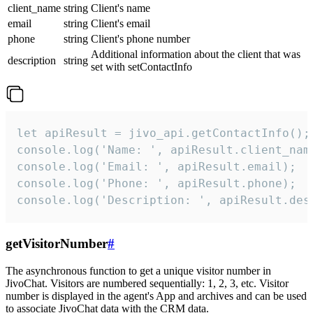
client_name
string
Client's name
email
string
Client's email
phone
string
Client's phone number
Additional information about the client that was
description
string
set with setContactInfo
let apiResult = jivo_api.getContactInfo();

console.log('Name: ', apiResult.client_name
console.log('Email: ', apiResult.email);

console.log('Phone: ', apiResult.phone);

console.log('Description: ', apiResult.des
getVisitorNumber
#
The asynchronous function to get a unique visitor number in
JivoChat. Visitors are numbered sequentially: 1, 2, 3, etc. Visitor
number is displayed in the agent's App and archives and can be used
to associate JivoChat data with the CRM data.