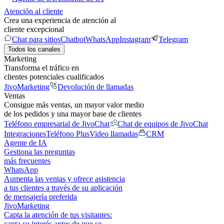
Atención al cliente
Crea una experiencia de atención al
cliente excepcional
Chat para sitios
Chatbot
WhatsApp
Instagram
Telegram
Todos los canales
Marketing
Transforma el tráfico en
clientes potenciales cualificados
JivoMarketing
Devolución de llamadas
Ventas
Consigue más ventas, un mayor valor medio
de los pedidos y una mayor base de clientes
Teléfono empresarial de JivoChat
Chat de equipos de JivoChat
Integraciones
Teléfono Plus
Video llamadas
CRM
Agente de IA
Gestiona las preguntas
más frecuentes
WhatsApp
Aumenta las ventas y ofrece asistencia
a tus clientes a través de su aplicación
de mensajería preferida
JivoMarketing
Capta la atención de tus visitantes:
capta su interés antes de que se