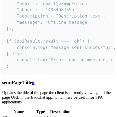
    "email": "email@example.com",

    "phone": "+14084987855",

    "description": "Description text",

    "message": "Offline message"

});

if (apiResult.result === 'ok') {

    console.log('Message sent successfully'
} else {

    console.log('Error sending message, rea
}
sendPageTitle
#
Updates the title of the page the client is currently viewing and the
page URL in the JivoChat app, which may be useful for SPA
applications.
Name
Type
Description