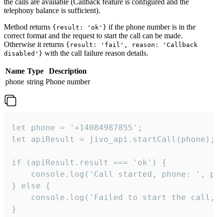
the calls are available (Callback feature is configured and the
telephony balance is sufficient).
Method returns
if the phone number is in the
{result: 'ok'}
correct format and the request to start the call can be made.
Otherwise it returns
{result: 'fail', reason: 'Callback
with the call failure reason details.
disabled'}
Name
Type
Description
phone
string
Phone number
let phone = '+14084987855';

let apiResult = jivo_api.startCall(phone);

if (apiResult.result === 'ok') {

    console.log('Call started, phone: ', ph
} else {

    console.log('Failed to start the call,
}