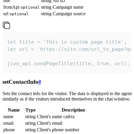
title
string
Ad ID
fromApi
string
Campaign name
optional
url
string
Campaign source
optional
let title = 'This is custom page title';

let url = 'https://site.com/url_to_page?q=p
jivo_api.sendPageTitle(title, true, url);
setContactInfo
#
Sets the contact info for the visitor. The data is displayed to the agent
similarly as if the visitors introduced themselves in the chat window.
Name
Type
Description
name
string
Client's name сайта
email
string
Client's email
phone
string
Client's phone number