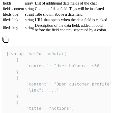
fields
array
List of additional data fields of the chat
fields.content
string
Content of data field. Tags will be insulated
fileds.title
string
Title shown above a data field
fileds.link
string
URL that opens when the data field is clicked
Description of the data field, added in bold
fileds.key
string
before the field content, separated by a colon
jivo_api.setCustomData([

    {

        "content": "User balance: $56",

    },

    {

        "content": "Open customer profile",
        "link": "..."

    },

    {

        "title": "Actions",
