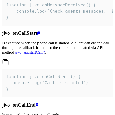
function jivo_onMessageReceived() {

	console.log(`Check agents messages:  ${i++}`)

}
jivo_onCallStart
#
Is executed when the phone call is started. A client can order a call
through the callback form, also the call can be initiated via API
method
jivo_api.startCall()
.
function jivo_onCallStart() {

  console.log('Call is started')

}
jivo_onCallEnd
#
Is executed when a return call ends.