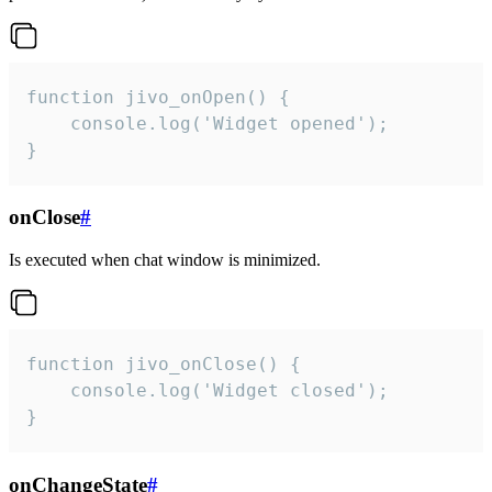
function jivo_onOpen() {

    console.log('Widget opened');

}
onClose
#
Is executed when chat window is minimized.
function jivo_onClose() {

    console.log('Widget closed');

}
onChangeState
#