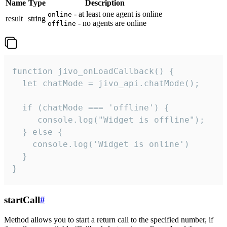
Name
Type
Description
- at least one agent is online
online
result
string
- no agents are online
offline
function jivo_onLoadCallback() {

  let chatMode = jivo_api.chatMode();

  if (chatMode === 'offline') {

     console.log("Widget is offline");

  } else {

    console.log('Widget is online')

  }

}
startCall
#
Method allows you to start a return call to the specified number, if