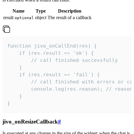
Name
Type
Description
result
object
The result of a callback
optional
function jivo_onCallEnd(res) {

    if (res.result == 'ok') {

        // call finished successfully

    }

    if (res.result == 'fail') {

        // call finished with errors or can
        console.log(res.reason); // reason 
    }

}
jivo_onResizeCallback
#
Is executed at any change in the size of the widget: when the chat is