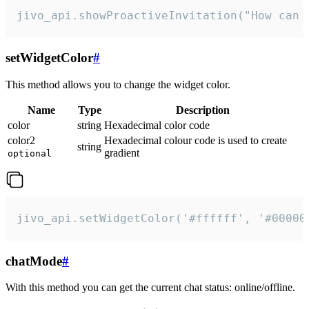
jivo_api.showProactiveInvitation("How can 
setWidgetColor
#
This method allows you to change the widget color.
Name
Type
Description
color
string
Hexadecimal color code
color2
Hexadecimal colour code is used to create
string
gradient
optional
jivo_api.setWidgetColor('#ffffff', '#00000
chatMode
#
With this method you can get the current chat status: online/offline.