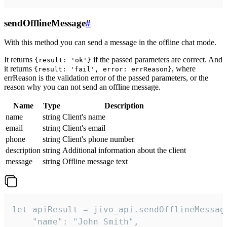
sendOfflineMessage
#
With this method you can send a message in the offline chat mode.
It returns
if the passed parameters are correct. And
{result: 'ok'}
it returns
, where
{result: 'fail', error: errReason}
errReason is the validation error of the passed parameters, or the
reason why you can not send an offline message.
Name
Type
Description
name
string
Client's name
email
string
Client's email
phone
string
Client's phone number
description
string
Additional information about the client
message
string
Offline message text
let apiResult = jivo_api.sendOfflineMessage
    "name": "John Smith",
