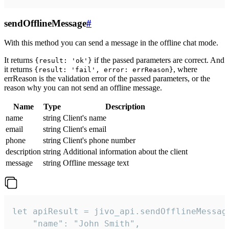
sendOfflineMessage
#
With this method you can send a message in the offline chat mode.
It returns
if the passed parameters are correct. And
{result: 'ok'}
it returns
, where
{result: 'fail', error: errReason}
errReason is the validation error of the passed parameters, or the
reason why you can not send an offline message.
Name
Type
Description
name
string
Client's name
email
string
Client's email
phone
string
Client's phone number
description
string
Additional information about the client
message
string
Offline message text
let apiResult = jivo_api.sendOfflineMessage
    "name": "John Smith",
