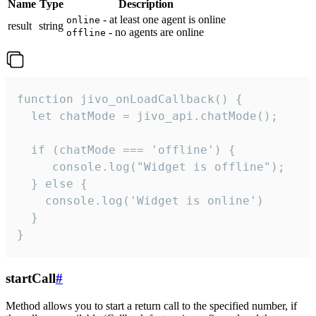
Name
Type
Description
- at least one agent is online
online
result
string
- no agents are online
offline
function jivo_onLoadCallback() {

  let chatMode = jivo_api.chatMode();

  if (chatMode === 'offline') {

     console.log("Widget is offline");

  } else {

    console.log('Widget is online')

  }

}
startCall
#
Method allows you to start a return call to the specified number, if