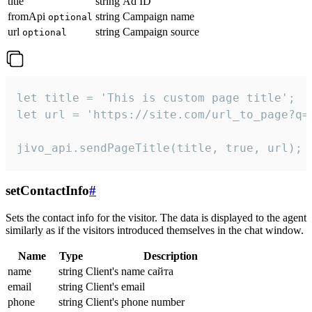
title
string
Ad ID
fromApi
string
Campaign name
optional
url
string
Campaign source
optional
let title = 'This is custom page title';

let url = 'https://site.com/url_to_page?q=p
jivo_api.sendPageTitle(title, true, url);
setContactInfo
#
Sets the contact info for the visitor. The data is displayed to the agent
similarly as if the visitors introduced themselves in the chat window.
Name
Type
Description
name
string
Client's name сайта
email
string
Client's email
phone
string
Client's phone number