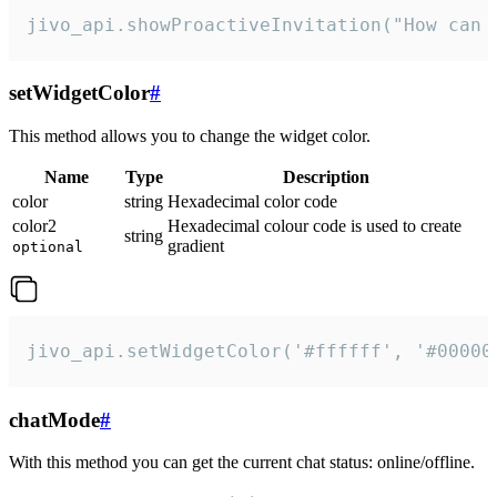
jivo_api.showProactiveInvitation("How can 
setWidgetColor
#
This method allows you to change the widget color.
Name
Type
Description
color
string
Hexadecimal color code
color2
Hexadecimal colour code is used to create
string
gradient
optional
jivo_api.setWidgetColor('#ffffff', '#00000
chatMode
#
With this method you can get the current chat status: online/offline.