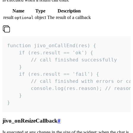
Name
Type
Description
result
object
The result of a callback
optional
function jivo_onCallEnd(res) {

    if (res.result == 'ok') {

        // call finished successfully

    }

    if (res.result == 'fail') {

        // call finished with errors or can
        console.log(res.reason); // reason 
    }

}
jivo_onResizeCallback
#
Is executed at any change in the size of the widget: when the chat is