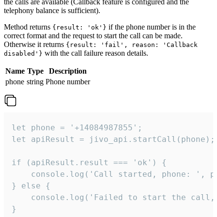
the calls are available (Callback feature is configured and the
telephony balance is sufficient).
Method returns
if the phone number is in the
{result: 'ok'}
correct format and the request to start the call can be made.
Otherwise it returns
{result: 'fail', reason: 'Callback
with the call failure reason details.
disabled'}
Name
Type
Description
phone
string
Phone number
let phone = '+14084987855';

let apiResult = jivo_api.startCall(phone);

if (apiResult.result === 'ok') {

    console.log('Call started, phone: ', ph
} else {

    console.log('Failed to start the call,
}