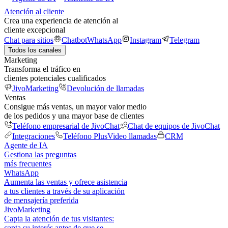
Atención al cliente
Crea una experiencia de atención al
cliente excepcional
Chat para sitios
Chatbot
WhatsApp
Instagram
Telegram
Todos los canales
Marketing
Transforma el tráfico en
clientes potenciales cualificados
JivoMarketing
Devolución de llamadas
Ventas
Consigue más ventas, un mayor valor medio
de los pedidos y una mayor base de clientes
Teléfono empresarial de JivoChat
Chat de equipos de JivoChat
Integraciones
Teléfono Plus
Video llamadas
CRM
Agente de IA
Gestiona las preguntas
más frecuentes
WhatsApp
Aumenta las ventas y ofrece asistencia
a tus clientes a través de su aplicación
de mensajería preferida
JivoMarketing
Capta la atención de tus visitantes:
capta su interés antes de que se