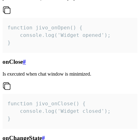
function jivo_onOpen() {

    console.log('Widget opened');

}
onClose
#
Is executed when chat window is minimized.
function jivo_onClose() {

    console.log('Widget closed');

}
onChangeState
#