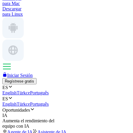
para Mac
Descargar
para Linux
Iniciar Sesión
Regístrese gratis
ES
English
Türkçe
Português
ES
English
Türkçe
Português
Oportunidades
IA
Aumenta el rendimiento del
equipo con IA
Agente de IA
Asistente de IA