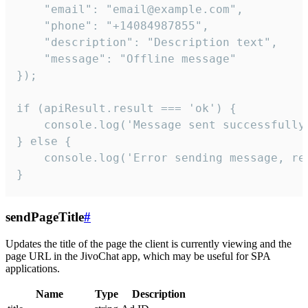
    "email": "email@example.com",

    "phone": "+14084987855",

    "description": "Description text",

    "message": "Offline message"

});

if (apiResult.result === 'ok') {

    console.log('Message sent successfully'
} else {

    console.log('Error sending message, rea
}
sendPageTitle
#
Updates the title of the page the client is currently viewing and the
page URL in the JivoChat app, which may be useful for SPA
applications.
Name
Type
Description