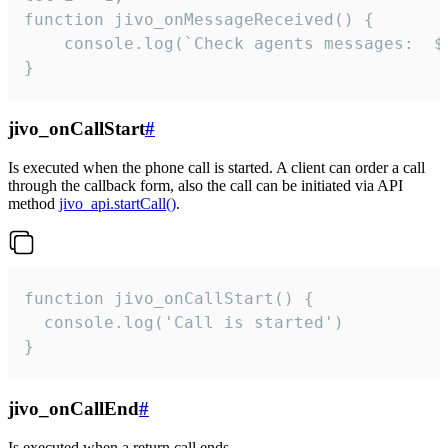
function jivo_onMessageReceived() {

	console.log(`Check agents messages:  ${i++}`)

}
jivo_onCallStart
#
Is executed when the phone call is started. A client can order a call
through the callback form, also the call can be initiated via API
method
jivo_api.startCall()
.
function jivo_onCallStart() {

  console.log('Call is started')

}
jivo_onCallEnd
#
Is executed when a return call ends.