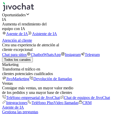
Oportunidades
IA
Aumenta el rendimiento del
equipo con IA
Agente de IA
Asistente de IA
Atención al cliente
Crea una experiencia de atención al
cliente excepcional
Chat para sitios
Chatbot
WhatsApp
Instagram
Telegram
Todos los canales
Marketing
Transforma el tráfico en
clientes potenciales cualificados
JivoMarketing
Devolución de llamadas
Ventas
Consigue más ventas, un mayor valor medio
de los pedidos y una mayor base de clientes
Teléfono empresarial de JivoChat
Chat de equipos de JivoChat
Integraciones
Teléfono Plus
Video llamadas
CRM
Agente de IA
Gestiona las preguntas