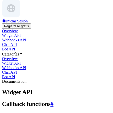
Iniciar Sesión
Regístrese gratis
Overview
Widget API
Webhooks API
Chat API
Bot API
Categorías
Overview
Widget API
Webhooks API
Chat API
Bot API
Documentation
Widget API
Callback functions
#