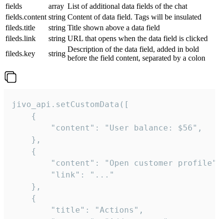
fields
array
List of additional data fields of the chat
fields.content
string
Content of data field. Tags will be insulated
fileds.title
string
Title shown above a data field
fileds.link
string
URL that opens when the data field is clicked
Description of the data field, added in bold
fileds.key
string
before the field content, separated by a colon
jivo_api.setCustomData([

    {

        "content": "User balance: $56",

    },

    {

        "content": "Open customer profile",
        "link": "..."

    },

    {

        "title": "Actions",
